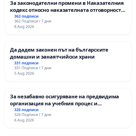
За законодателни промени в Наказателния
кодекс относно наказателната отговорност
на непълнолетните при особено тежки
362 подписи
362 Подписи / 7 дни
умишлени престъпления
8 Aug 2026
Да дадем законен път на българските
домашни и занаятчийски храни
331 подписи
331 Подписи / 7 дни
5 Aug 2026
За незабавно осигуряване на предвидима
организация на учебния процес и
гарантиране на правото на равнопоставено
326 подписи
326 Подписи / 7 дни
и качествено образование на учениците от
6 Aug 2026
ОУ „Княз Александър I“ и Хуманитарна
гимназия „