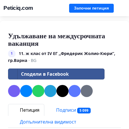
Peticiq.com
Започни петиция
Удължаване на междусрочната
ваканция
11. ж клас от IV ЕГ ,,Фредерик Жолио-Кюри”,
1
гр.Варна
· BG
Сподели в Facebook
Петиция
Подписи
5 099
Допълнителна видимост