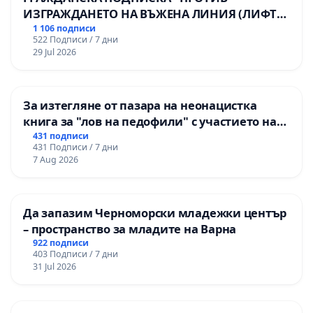
ИЗГРАЖДАНЕТО НА ВЪЖЕНА ЛИНИЯ (ЛИФТ)
НА ТЕРИТОРИЯТА НА ПРИРОДНА
1 106 подписи
522 Подписи / 7 дни
ЗАБЕЛЕЖИТЕЛНОСТ „ХЪЛМ НА
29 Jul 2026
ОСВОБОДИТЕЛИТЕ“ (БУНАРДЖИК)
За изтегляне от пазара на неонацистка
книга за "лов на педофили" с участието на
деца
431 подписи
431 Подписи / 7 дни
7 Aug 2026
Да запазим Черноморски младежки център
– пространство за младите на Варна
922 подписи
403 Подписи / 7 дни
31 Jul 2026