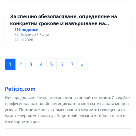
За спешно обезопасяване, определяне на
конкретни срокове и извършване на
цялостна рехабилитация на
416 подписи
72 Подписи / 7 дни
републиканския път между пътен възел АМ
28 Jul 2026
„Тракия“ - гр. Ихтиман - с. Мирово - к.к.
Момин проход
1
2
3
4
5
6
7
»
Peticiq.com
Ние предлагаме безплатен хостинг за онлайн петиции. Създайте
професионална онлайн петиция като използвате нашата мощна
услуга. Петициите ни са споменавани в медиите всеки ден и са
един невероятен начин да бъдете забелязани от обществото и
отговорните лица.