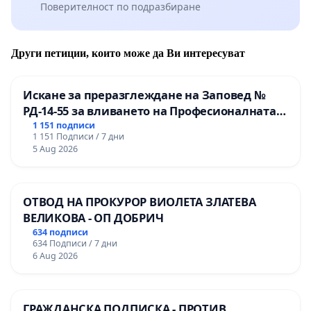
Поверителност по подразбиране
Други петиции, които може да Ви интересуват
Искане за преразглеждане на Заповед №
РД-14-55 за вливането на Професионалната
гимназия по промишлени технологии в
1 151 подписи
1 151 Подписи / 7 дни
Професионалната гимназия по икономика и
5 Aug 2026
мениджмънт – гр. Пазарджик
ОТВОД НА ПРОКУРОР ВИОЛЕТА ЗЛАТЕВА
ВЕЛИКОВА - ОП ДОБРИЧ
634 подписи
634 Подписи / 7 дни
6 Aug 2026
ГРАЖДАНСКА ПОДПИСКА - ПРОТИВ