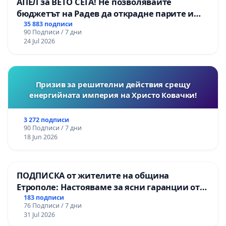
АПЕЛ за ВЕТО СЕГА! Не позволявайте
бюджетът на Радев да открадне парите и
правата ни в тъмното
35 883 подписи
90 Подписи / 7 дни
24 Jul 2026
Призив за решителни действия срещу
енергийната империя на Христо Ковачки!
3 272 подписи
90 Подписи / 7 дни
18 Jun 2026
ПОДПИСКА от жителите на община
Етрополе: Настояваме за ясни гаранции от
“Елаците-МЕД” АД и от държавата, че ще се
183 подписи
76 Подписи / 7 дни
изпълнят всички екологични норми!
31 Jul 2026