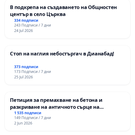
В подкрепа на създаването на Общностен
център в село Църква
334 подписи
243 Подписи / 7 дни
24 Jul 2026
Стоп на наглия небостъргач в Дианабад!
373 подписи
173 Подписи / 7 дни
25 Jul 2026
Петиция за премахване на бетона и
разкриване на античното сърце на
Могиланската могила във Враца
1 535 подписи
149 Подписи / 7 дни
2 Jun 2026