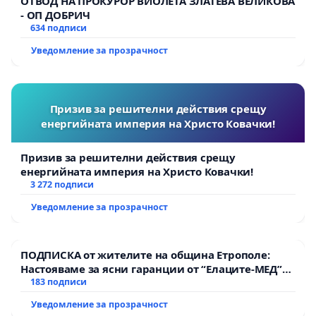
ОТВОД НА ПРОКУРОР ВИОЛЕТА ЗЛАТЕВА ВЕЛИКОВА
- ОП ДОБРИЧ
634 подписи
Уведомление за прозрачност
Призив за решителни действия срещу
енергийната империя на Христо Ковачки!
Призив за решителни действия срещу
енергийната империя на Христо Ковачки!
3 272 подписи
Уведомление за прозрачност
ПОДПИСКА от жителите на община Етрополе:
Настояваме за ясни гаранции от “Елаците-МЕД”
АД и от държавата, че ще се изпълнят всички
183 подписи
екологични норми!
Уведомление за прозрачност