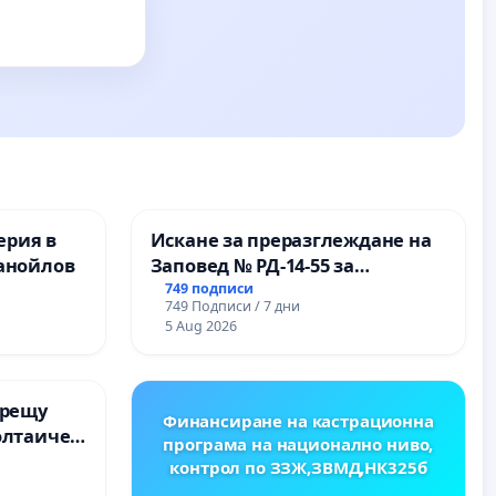
ерия в
Искане за преразглеждане на
анойлов
Заповед № РД-14-55 за
вливането на
749 подписи
749 Подписи / 7 дни
Професионалната гимназия по
5 Aug 2026
промишлени технологии в
Професионалната гимназия по
икономика и мениджмънт –
срещу
гр. Пазарджик
Финансиране на кастрационна
олтаичен
програма на национално ниво,
. Радомир
контрол по ЗЗЖ,ЗВМД,НК325б