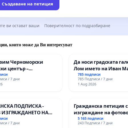
Създаване на петиция
та по точки 1-6
са продиктувани от факта, че
 новите вагони "втора употреба", във влаковите
ции продължават да липсва всякаква информация за
те ви остават ваши
Поверителност по подразбиране
ето и за актуалното местоположение на
цията. Въпреки наличните екрани и аудио системи във
ции, които може да Ви интересуват
е информацията липсва. До изготвяне на записи и
ични съобщения във влака информацията да се
азим Черноморски
Да носи градската гал
а от влаковия персонал по наличните аудио канали във
ки център –
Лом името на Иван М
те.
нство за младите на
писи
785 подписи
иси / 7 дни
785 Подписи / 7 дни
26
1 Aug 2026
та по точка 7 и 8
се оповават на факта, че се
ват основни пропуски в качеството на услугата и
ването на безопасност. Липсват бюфет вагони, в доста
НСКА ПОДПИСКА -
Гражданска петиция 
липсват аварийни чукчета и ясна информация за плана
 ИЗГРАЖДАНЕТО НА
изграждане на фотов
ация.
 ЛИНИЯ (ЛИФТ) НА
парк в с.Прибой, общ
писи
5 165 подписи
иси / 7 дни
243 Подписи / 7 дни
РИЯТА НА ПРИРОДНА