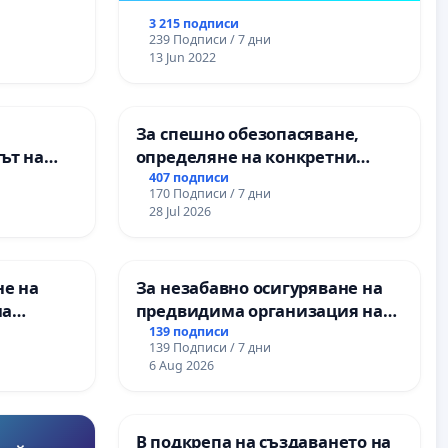
3 215 подписи
239 Подписи / 7 дни
13 Jun 2022
За спешно обезопасяване,
ът на
определяне на конкретни
рите и
срокове и извършване на
407 подписи
170 Подписи / 7 дни
цялостна рехабилитация на
28 Jul 2026
републиканския път между
пътен възел АМ „Тракия“ - гр.
Ихтиман - с. Мирово - к.к.
не на
За незабавно осигуряване на
Момин проход
на
предвидима организация на
учебния процес и гарантиране
139 подписи
139 Подписи / 7 дни
 във
на правото на равнопоставено
6 Aug 2026
и качествено образование на
учениците от ОУ „Княз
Александър I“ и Хуманитарна
В подкрепа на създаването на