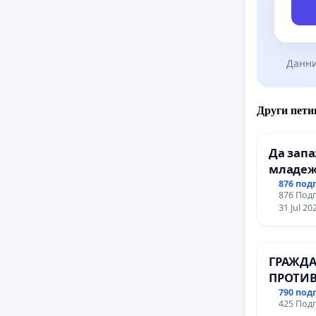
Искания
въпреки
компози
Данни
пътуван
компози
Други пети
вагонит
автомат
Да зап
съобщав
младеж
влакове
простра
876 под
876 Подп
Варна
31 Jul 20
Искания
забеляз
осигуря
ГРАЖДА
вагони 
ПРОТИВ
за еваку
ВЪЖЕНА
790 под
425 Подп
ТЕРИТО