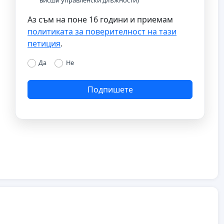
висши управленски длъжности)
Аз съм на поне 16 години и приемам
политиката за поверителност на тази
петиция
.
Да
Не
Подпишете