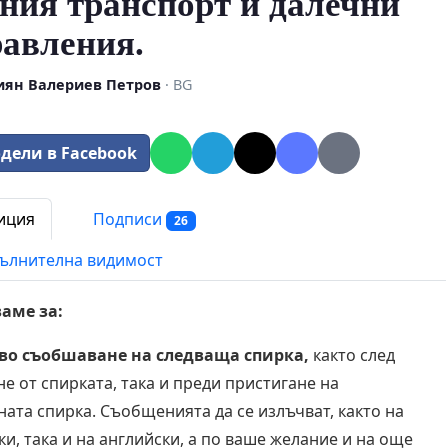
ния транспорт и далечни
авления.
ян Валериев Петров
· BG
дели в Facebook
иция
Подписи
26
ълнителна видимост
аме за:
во съобшаване на следваща спирка,
както след
не от спирката, така и преди пристигане на
ната спирка. Съобщенията да се излъчват, както на
ки, така и на английски, а по ваше желание и на още