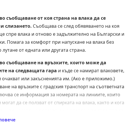
во съобщаване от коя страна на влака да се
и слизането.
Съобщава се след обявяването на коя
ще спре влака и отново е задължително на Български и
ки. Помага за комфорт при напускане на влака без
 лутане от едната или другата страна.
во съобщаване на връзките, които може да
ите на следващата гара
и къде се намират влаковете,
и очакват или закъсненията им. (Ако е приложимо.)
ане на връзките с градския транспорт на съответната
ключва се информация за номерата на линиите, които
 могат да се ползват от спирката на влака, както и кога
ващите часове на потегляне на превозните средства от
ите линии.
повече