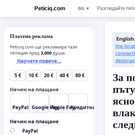
Peticiq.com
Разгледайте пет
BG ▼
Платена реклама
English
the loca
Peticiq.com ще рекламира тази
петиция пред
3,000
души.
connecti
destinat
Научете повече...
За п
5 €
10 €
20 €
40 €
80 €
пъту
Начин на плащане
ясно
PayPal
Google Pay
Apple Pay
Кредитна карта
влак
Начин на плащане
след
PayPal