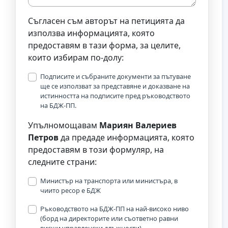
Съгласен съм авторът на петицията да
използва информацията, която
предоставям в тази форма, за целите,
които избирам по-долу:
Подписите и събраните документи за пътуване
ще се използват за представяне и доказване на
истинността на подписите пред ръководството
на БДЖ-ПП.
Упълномощавам
Мариян Валериев
Петров
да предаде информацията, която
предоставям в този формуляр, на
следните страни:
Министър на транспорта или министъра, в
чиито ресор е БДЖ
Ръководството на БДЖ-ПП на най-високо ниво
(борд на директорите или съответно равни