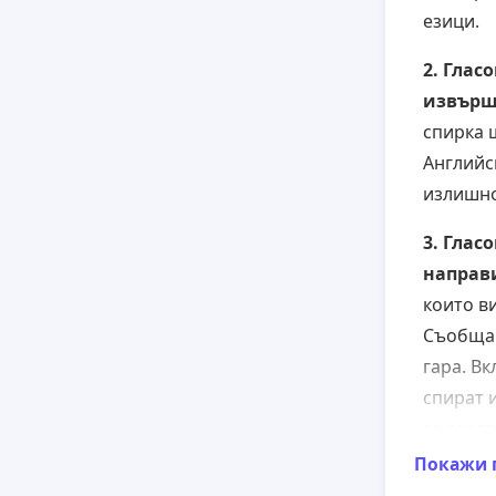
езици.
2.
Гласо
извърш
спирка 
Английс
излишно
3.
Гласо
направ
които в
Съобщав
гара. В
спират и
са след
съобщен
Покажи 