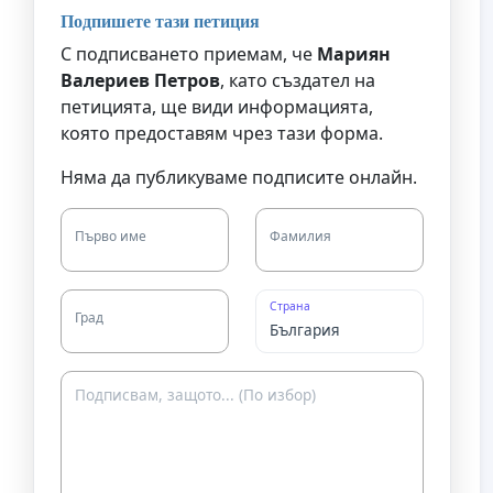
Подпишете тази петиция
С подписването приемам, че
Мариян
Валериев Петров
, като създател на
петицията, ще види информацията,
която предоставям чрез тази форма.
Няма да публикуваме подписите онлайн.
Първо име
Фамилия
Страна
Град