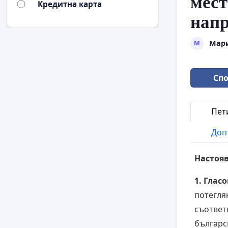
мест
Кредитна карта
напр
Мари
М
Спо
Пет
Доп
Настояв
1.
Гласо
потегля
съответ
българс