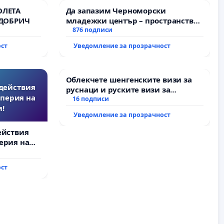
ОЛЕТА
Да запазим Черноморски
 ДОБРИЧ
младежки център – пространство
за младите на Варна
876 подписи
ост
Уведомление за прозрачност
Облекчете шенгенските визи за
действия
руснаци и руските визи за
перия на
българи
16 подписи
!
Уведомление за прозрачност
ействия
ерия на
ост