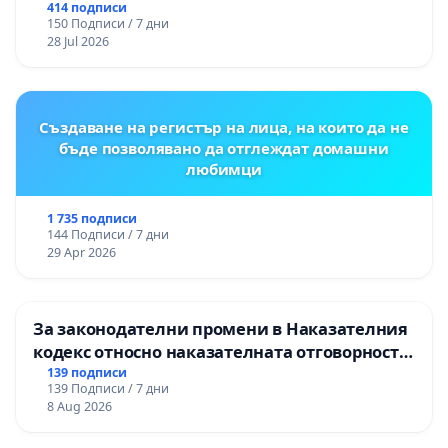
цялостна рехабилитация на
414 подписи
150 Подписи / 7 дни
републиканския път между пътен възел АМ
28 Jul 2026
„Тракия“ - гр. Ихтиман - с. Мирово - к.к.
Момин проход
Създаване на регистър на лица, на които да не
бъде позволявано да отглеждат домашни
любимци
1 735 подписи
144 Подписи / 7 дни
29 Apr 2026
За законодателни промени в Наказателния
кодекс относно наказателната отговорност
на непълнолетните при особено тежки
139 подписи
139 Подписи / 7 дни
умишлени престъпления
8 Aug 2026