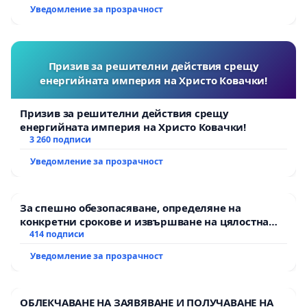
Уведомление за прозрачност
7. Програми в училищата за превенция на тормоз 
· Национални анти-буллинг стратегии.
Призив за решителни действия срещу
· Уроци по лична безопасност, уважение и онлайн
енергийната империя на Христо Ковачки!
· Анонимни канали за сигнали от учениците.
Призив за решителни действия срещу
енергийната империя на Христо Ковачки!
8. Задължителни психологически тестове за всички, 
3 260 подписи
Уведомление за прозрачност
Децата имат право да растат в среда на обич, сигурн
е нашият капитал, тяхната сигурност – нашата отгов
молба, тя е
настояване
. Защото всяко дете, оставен
За спешно обезопасяване, определяне на
конкретни срокове и извършване на цялостна
цялата държава.
рехабилитация на републиканския път между
414 подписи
пътен възел АМ „Тракия“ - гр. Ихтиман - с.
„Тревожим се какъв човек ще стане детето утре, но з
Уведомление за прозрачност
Мирово - к.к. Момин проход
е личност.“
– Стейша Ташър
ОБЛЕКЧАВАНЕ НА ЗАЯВЯВАНЕ И ПОЛУЧАВАНЕ НА