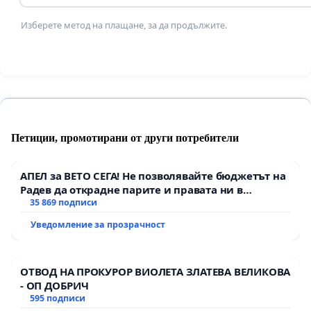
· Незабавна проверка при сигнал. · Уведомяван
Изберете метод на плащане, за да продължите.
прозрачност.
· Забрана и санкциониране за прикриване на сл
и контрол
· Камери в общите помещения и дворовете на дет
училищата. · Записите да се съхраняват и да бъд
Петиции, промотирани от други потребители
сигнал.
АПЕЛ за ВЕТО СЕГА! Не позволявайте бюджетът на
6. Подкрепа и мерки към родителите
Радев да открадне парите и правата ни в
тъмното
35 869 подписи
· Редовни срещи с психолог.
Уведомление за прозрачност
· Работилници за родители: как да говорят с децат
насилие.
ОТВОД НА ПРОКУРОР ВИОЛЕТА ЗЛАТЕВА ВЕЛИКОВА
- ОП ДОБРИЧ
· Механизми за помощ на семейства в риск.
595 подписи