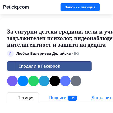
Peticiq.com
Започни петиция
За сигурни детски градини, ясли и у
задължителен психолог, видеонаблюд
интелигентност и защита на децата
Любка Валериева Делийска
· BG
Л
Сподели в Facebook
Петиция
Подписи
Допълните
931