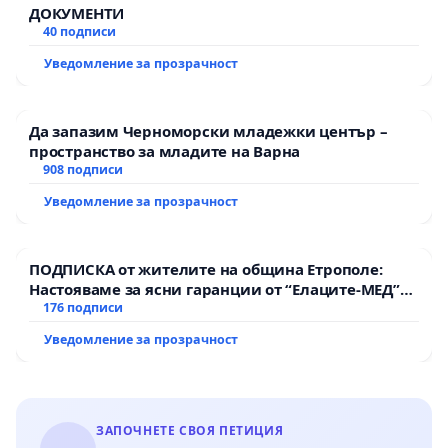
ДОКУМЕНТИ
40 подписи
https://drive.google.com/file/d/1u6AX5Z7P1IoQuX_k
usp=sharinghttps://www.google.com/maps/d/edit?mi
Уведомление за прозрачност
QthKrwvcuZ1GSVjgO&usp=drive_link
Да запазим Черноморски младежки център –
това е линк за запознаване с пълния текст, които ще
пространство за младите на Варна
всички общини и държавни институции на територи
908 подписи
Уведомление за прозрачност
линк за тези, които имат възможност да съберат по
ПОДПИСКА от жителите на община Етрополе:
да ми ги изпратят чрез куриер
Настояваме за ясни гаранции от “Елаците-МЕД”
-
https://drive.google.com/file/d/1R4KDMVObaoOXW
АД и от държавата, че ще се изпълнят всички
176 подписи
екологични норми!
usp=sharing
Уведомление за прозрачност
ЗАПОЧНЕТЕ СВОЯ ПЕТИЦИЯ