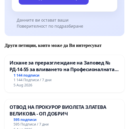
Данните ви остават ваши
Поверителност по подразбиране
Други петиции, които може да Ви интересуват
Искане за преразглеждане на Заповед №
РД-14-55 за вливането на Професионалната
гимназия по промишлени технологии в
1 144 подписи
1 144 Подписи / 7 дни
Професионалната гимназия по икономика и
5 Aug 2026
мениджмънт – гр. Пазарджик
ОТВОД НА ПРОКУРОР ВИОЛЕТА ЗЛАТЕВА
ВЕЛИКОВА - ОП ДОБРИЧ
595 подписи
595 Подписи / 7 дни