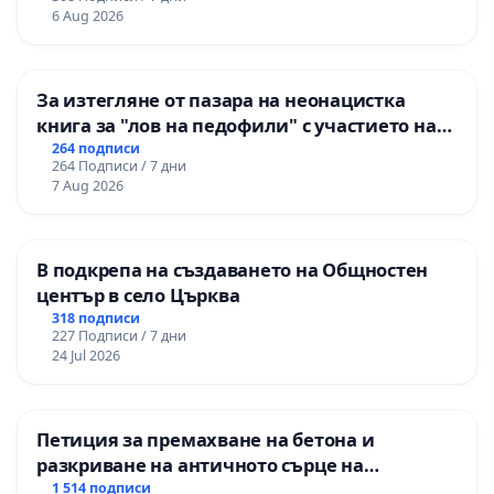
и качествено образование на учениците от
6 Aug 2026
ОУ „Княз Александър I“ и Хуманитарна
гимназия „
За изтегляне от пазара на неонацистка
книга за "лов на педофили" с участието на
деца
264 подписи
264 Подписи / 7 дни
7 Aug 2026
В подкрепа на създаването на Общностен
център в село Църква
318 подписи
227 Подписи / 7 дни
24 Jul 2026
Петиция за премахване на бетона и
разкриване на античното сърце на
Могиланската могила във Враца
1 514 подписи