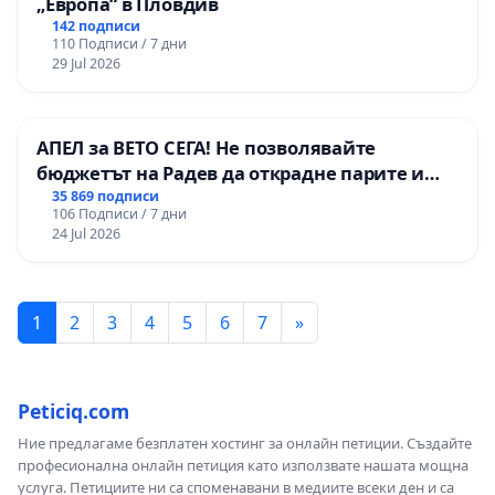
„Европа“ в Пловдив
142 подписи
110 Подписи / 7 дни
29 Jul 2026
АПЕЛ за ВЕТО СЕГА! Не позволявайте
бюджетът на Радев да открадне парите и
правата ни в тъмното
35 869 подписи
106 Подписи / 7 дни
24 Jul 2026
1
2
3
4
5
6
7
»
Peticiq.com
Ние предлагаме безплатен хостинг за онлайн петиции. Създайте
професионална онлайн петиция като използвате нашата мощна
услуга. Петициите ни са споменавани в медиите всеки ден и са