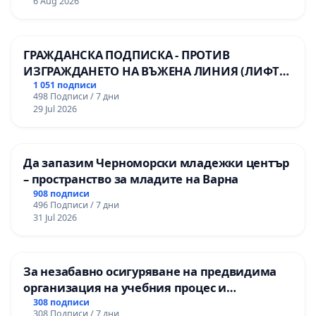
6 Aug 2026
ГРАЖДАНСКА ПОДПИСКА - ПРОТИВ
ИЗГРАЖДАНЕТО НА ВЪЖЕНА ЛИНИЯ (ЛИФТ)
НА ТЕРИТОРИЯТА НА ПРИРОДНА
1 051 подписи
498 Подписи / 7 дни
ЗАБЕЛЕЖИТЕЛНОСТ „ХЪЛМ НА
29 Jul 2026
ОСВОБОДИТЕЛИТЕ“ (БУНАРДЖИК)
Да запазим Черноморски младежки център
– пространство за младите на Варна
908 подписи
496 Подписи / 7 дни
31 Jul 2026
За незабавно осигуряване на предвидима
организация на учебния процес и
гарантиране на правото на равнопоставено
308 подписи
308 Подписи / 7 дни