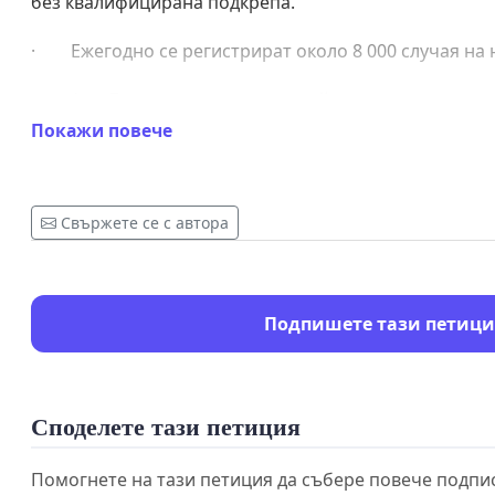
без квалифицирана подкрепа.
· Ежегодно се регистрират около 8 000 случая на 
· 1 от 7 деца е жертва на онлайн тормоз.
Покажи повече
· 1 от 10 деца е жертва на емоционално насилие.
· Около 31-32% от 15-годишните ученици са извъ
Свържете се с автора
физически сбивания.
Тези цифри показват спешната нужда от системна р
долуподписаните граждани, настояваме за незабав
Подпишете тази петици
✅ ИСКАНИЯ
1. Задължителен щатен психолог във всяка ясла, г
Споделете тази петиция
· Редовни срещи с децата и родителите.
Помогнете на тази петиция да събере повече подпи