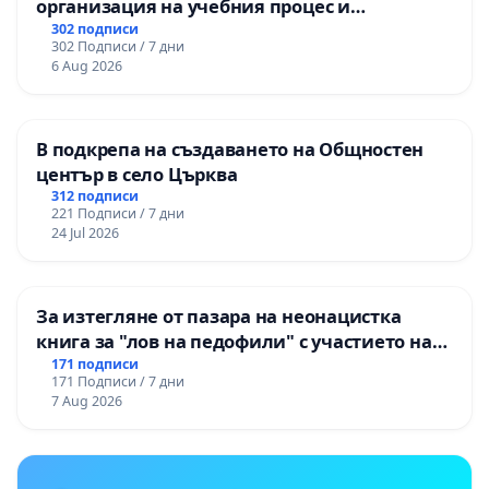
организация на учебния процес и
гарантиране на правото на равнопоставено
302 подписи
302 Подписи / 7 дни
и качествено образование на учениците от
6 Aug 2026
ОУ „Княз Александър I“ и Хуманитарна
гимназия „
В подкрепа на създаването на Общностен
център в село Църква
312 подписи
221 Подписи / 7 дни
24 Jul 2026
За изтегляне от пазара на неонацистка
книга за "лов на педофили" с участието на
деца
171 подписи
171 Подписи / 7 дни
7 Aug 2026