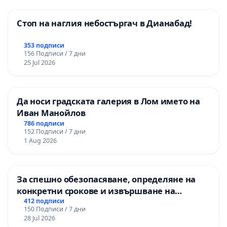
Стоп на наглия небостъргач в Дианабад!
353 подписи
156 Подписи / 7 дни
25 Jul 2026
Да носи градската галерия в Лом името на
Иван Манойлов
786 подписи
152 Подписи / 7 дни
1 Aug 2026
За спешно обезопасяване, определяне на
конкретни срокове и извършване на
цялостна рехабилитация на
412 подписи
150 Подписи / 7 дни
републиканския път между пътен възел АМ
28 Jul 2026
„Тракия“ - гр. Ихтиман - с. Мирово - к.к.