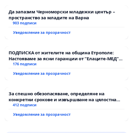
Да запазим Черноморски младежки център –
пространство за младите на Варна
903 подписи
Уведомление за прозрачност
ПОДПИСКА от жителите на община Етрополе:
Настояваме за ясни гаранции от “Елаците-МЕД”
АД и от държавата, че ще се изпълнят всички
176 подписи
екологични норми!
Уведомление за прозрачност
За спешно обезопасяване, определяне на
конкретни срокове и извършване на цялостна
рехабилитация на републиканския път между
412 подписи
пътен възел АМ „Тракия“ - гр. Ихтиман - с.
Уведомление за прозрачност
Мирово - к.к. Момин проход