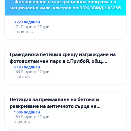
Финансиране на кастрационна програма на
национално ниво, контрол по ЗЗЖ,ЗВМД,НК325б
3 223 подписи
171 Подписи / 7 дни
13 Jun 2022
Гражданска петиция срещу изграждане на
фотоволтаичен парк в с.Прибой, общ.
Радомир
5 193 подписи
166 Подписи / 7 дни
1 Jul 2026
Петиция за премахване на бетона и
разкриване на античното сърце на
Могиланската могила във Враца
1 506 подписи
159 Подписи / 7 дни
2 Jun 2026