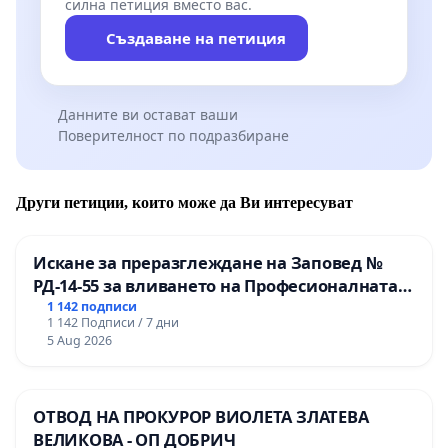
силна петиция вместо вас.
Създаване на петиция
Данните ви остават ваши
Поверителност по подразбиране
Други петиции, които може да Ви интересуват
Искане за преразглеждане на Заповед №
РД-14-55 за вливането на Професионалната
гимназия по промишлени технологии в
1 142 подписи
1 142 Подписи / 7 дни
Професионалната гимназия по икономика и
5 Aug 2026
мениджмънт – гр. Пазарджик
ОТВОД НА ПРОКУРОР ВИОЛЕТА ЗЛАТЕВА
ВЕЛИКОВА - ОП ДОБРИЧ