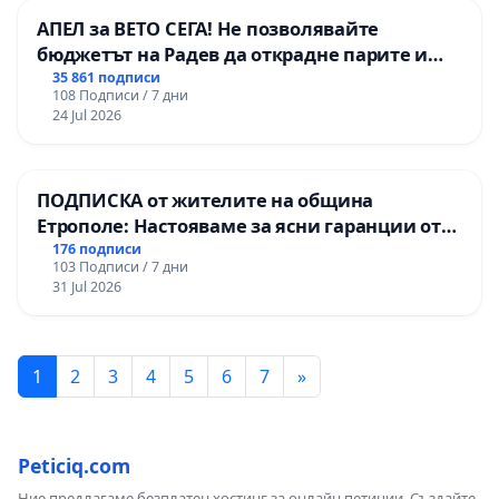
АПЕЛ за ВЕТО СЕГА! Не позволявайте
бюджетът на Радев да открадне парите и
правата ни в тъмното
35 861 подписи
108 Подписи / 7 дни
24 Jul 2026
ПОДПИСКА от жителите на община
Етрополе: Настояваме за ясни гаранции от
“Елаците-МЕД” АД и от държавата, че ще се
176 подписи
103 Подписи / 7 дни
изпълнят всички екологични норми!
31 Jul 2026
1
2
3
4
5
6
7
»
Peticiq.com
Ние предлагаме безплатен хостинг за онлайн петиции. Създайте