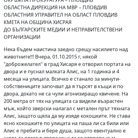
ОКРЪЖНА ПРОКУРАТУРА – ПЛОВДИВ
ОБЛАСТНА ДИРЕКЦИЯ НА МВР – ПЛОВДИВ
ОБЛАСТНИЯ УПРАВИТЕЛ НА ОБЛАСТ ПЛОВДИВ
КМЕТА НА ОБЩИНА ХИСРАЯ
ДО БЪЛГАРСКИТЕ МЕДИИ И НЕПРАВИТЕЛСТВЕНИ
ОРГАНИЗАЦИИ
Нека бъдем наистина заедно срещу насилието над
животните!!! Вчера, 01.10.2015 г, някой
"доброжелател" в град Хисаря е отворил портата на
двора и е пуснал малката Алис, на 1 годинка и 4
месеца на улицата. Всичко е станало за минути-
собствениците започват да я търсят в къщи и по
двора, докато не са чули агонизиращо квичене. На
200 метра от тях на улицата са видели възрастен
мъж, който зверски налагал с метален прът тяхната
Алис, защото щяла да му изяде кокошките. Не става
ясно кокошките по улицата на паша ли са били или
Алис е пребита и бере душа, защото евентуално е