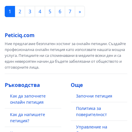
1
2
3
4
5
6
7
»
Peticiq.com
Ние предлагаме безплатен хостинг за онлайн петиции. Създайте
професионална онлайн петиция като използвате нашата мощна
услуга. Петициите ни са споменавани в медиите всеки ден и са
един невероятен начин да бъдете забелязани от обществото и
отговорните лица.
Ръководства
Още
Как да започнете
Започни петиция
онлайн петиция
Политика за
Как да напишете
поверителност
петиция?
Управление на