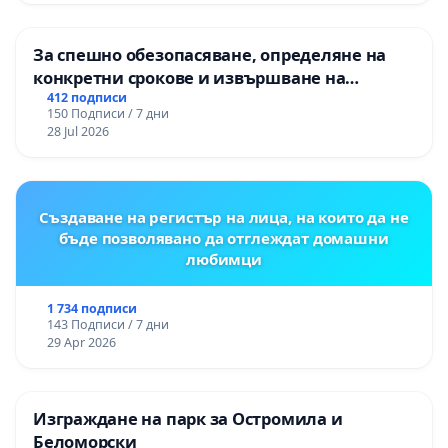
За спешно обезопасяване, определяне на
конкретни срокове и извършване на
цялостна рехабилитация на
412 подписи
150 Подписи / 7 дни
републиканския път между пътен възел АМ
28 Jul 2026
„Тракия“ - гр. Ихтиман - с. Мирово - к.к.
Момин проход
Създаване на регистър на лица, на които да не
бъде позволявано да отглеждат домашни
любимци
1 734 подписи
143 Подписи / 7 дни
29 Apr 2026
Изграждане на парк за Остромила и
Беломорски