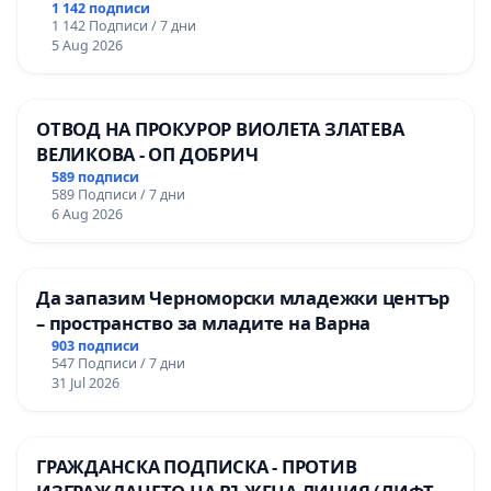
гимназия по промишлени технологии в
1 142 подписи
1 142 Подписи / 7 дни
Професионалната гимназия по икономика и
5 Aug 2026
мениджмънт – гр. Пазарджик
ОТВОД НА ПРОКУРОР ВИОЛЕТА ЗЛАТЕВА
ВЕЛИКОВА - ОП ДОБРИЧ
589 подписи
589 Подписи / 7 дни
6 Aug 2026
Да запазим Черноморски младежки център
– пространство за младите на Варна
903 подписи
547 Подписи / 7 дни
31 Jul 2026
ГРАЖДАНСКА ПОДПИСКА - ПРОТИВ