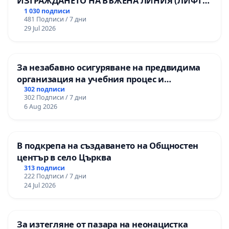
ИЗГРАЖДАНЕТО НА ВЪЖЕНА ЛИНИЯ (ЛИФТ)
НА ТЕРИТОРИЯТА НА ПРИРОДНА
1 030 подписи
481 Подписи / 7 дни
ЗАБЕЛЕЖИТЕЛНОСТ „ХЪЛМ НА
29 Jul 2026
ОСВОБОДИТЕЛИТЕ“ (БУНАРДЖИК)
За незабавно осигуряване на предвидима
организация на учебния процес и
гарантиране на правото на равнопоставено
302 подписи
302 Подписи / 7 дни
и качествено образование на учениците от
6 Aug 2026
ОУ „Княз Александър I“ и Хуманитарна
гимназия „
В подкрепа на създаването на Общностен
център в село Църква
313 подписи
222 Подписи / 7 дни
24 Jul 2026
За изтегляне от пазара на неонацистка