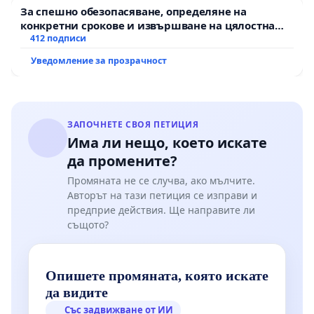
За спешно обезопасяване, определяне на
конкретни срокове и извършване на цялостна
рехабилитация на републиканския път между
412 подписи
пътен възел АМ „Тракия“ - гр. Ихтиман - с.
Уведомление за прозрачност
Мирово - к.к. Момин проход
ЗАПОЧНЕТЕ СВОЯ ПЕТИЦИЯ
Има ли нещо, което искате
да промените?
Промяната не се случва, ако мълчите.
Авторът на тази петиция се изправи и
предприе действия. Ще направите ли
същото?
Опишете промяната, която искате
да видите
Със задвижване от ИИ