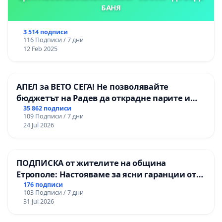
БАНЯ
3 514 подписи
116 Подписи / 7 дни
12 Feb 2025
АПЕЛ за ВЕТО СЕГА! Не позволявайте
бюджетът на Радев да открадне парите и
правата ни в тъмното
35 862 подписи
109 Подписи / 7 дни
24 Jul 2026
ПОДПИСКА от жителите на община
Етрополе: Настояваме за ясни гаранции от
“Елаците-МЕД” АД и от държавата, че ще се
176 подписи
103 Подписи / 7 дни
изпълнят всички екологични норми!
31 Jul 2026