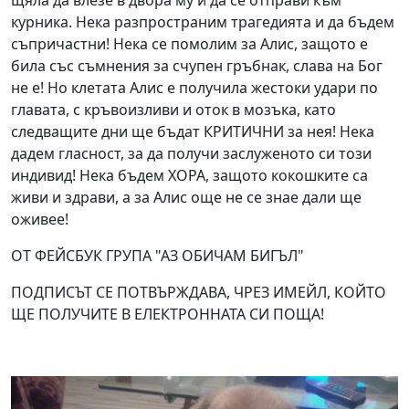
щяла да влезе в двора му и да се отправи към
курника. Нека разпространим трагедията и да бъдем
съпричастни! Нека се помолим за Алис, защото е
била със съмнения за счупен гръбнак, слава на Бог
не е! Но клетата Алис е получила жестоки удари по
главата, с кръвоизливи и оток в мозъка, като
следващите дни ще бъдат КРИТИЧНИ за нея! Нека
дадем гласност, за да получи заслуженото си този
индивид! Нека бъдем ХОРА, защото кокошките са
живи и здрави, а за Алис още не се знае дали ще
оживее!
ОТ ФЕЙСБУК ГРУПА "АЗ ОБИЧАМ БИГЪЛ"
ПОДПИСЪТ СЕ ПОТВЪРЖДАВА, ЧРЕЗ ИМЕЙЛ, КОЙТО
ЩЕ ПОЛУЧИТЕ В ЕЛЕКТРОННАТА СИ ПОЩА!