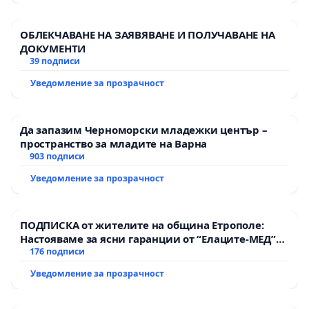
ОБЛЕКЧАВАНЕ НА ЗАЯВЯВАНЕ И ПОЛУЧАВАНЕ НА
ДОКУМЕНТИ
39 подписи
Уведомление за прозрачност
Да запазим Черноморски младежки център –
пространство за младите на Варна
903 подписи
Уведомление за прозрачност
ПОДПИСКА от жителите на община Етрополе:
Настояваме за ясни гаранции от “Елаците-МЕД”
АД и от държавата, че ще се изпълнят всички
176 подписи
екологични норми!
Уведомление за прозрачност