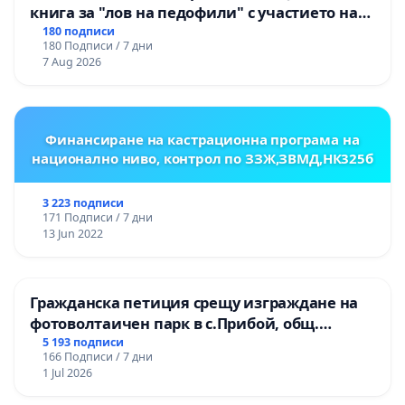
книга за "лов на педофили" с участието на
деца
180 подписи
180 Подписи / 7 дни
7 Aug 2026
Финансиране на кастрационна програма на
национално ниво, контрол по ЗЗЖ,ЗВМД,НК325б
3 223 подписи
171 Подписи / 7 дни
13 Jun 2022
Гражданска петиция срещу изграждане на
фотоволтаичен парк в с.Прибой, общ.
Радомир
5 193 подписи
166 Подписи / 7 дни
1 Jul 2026