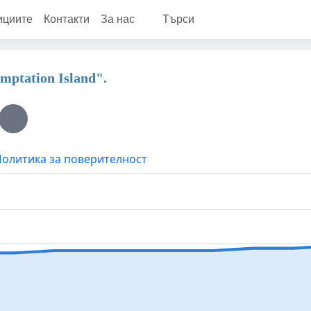
ициите
Контакти
За нас
Търси
mptation Island".
олитика за поверителност