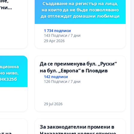
ане,
Създаване на регистър на лица,
тни
на които да не бъде позволявано
 на
да отглеждат домашни любимци
ия на
между
1 734 подписи
“ - гр.
143 Подписи / 7 дни
.к.
29 Apr 2026
Да се преименува бул. „Руски“
ационна
на бул. „Европа“ в Пловдив
но ниво,
142 подписи
,НК325б
126 Подписи / 7 дни
29 Jul 2026
За законодателни промени в
т на
Наказателния кодекс относно