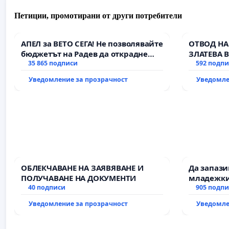
Петиции, промотирани от други потребители
АПЕЛ за ВЕТО СЕГА! Не позволявайте
ОТВОД НА
бюджетът на Радев да открадне
ЗЛАТЕВА 
парите и правата ни в тъмното
35 865 подписи
592 подп
Уведомление за прозрачност
Уведомле
ОБЛЕКЧАВАНЕ НА ЗАЯВЯВАНЕ И
Да запаз
ПОЛУЧАВАНЕ НА ДОКУМЕНТИ
младежки
40 подписи
за младит
905 подп
Уведомление за прозрачност
Уведомле