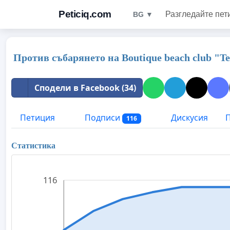
Peticiq.com
Разгледайте пет
BG ▼
Против събарянето на Boutique beach club "Te
Сподели в Facebook (34)
Петиция
Подписи
Дискусия
П
116
Статистика
116