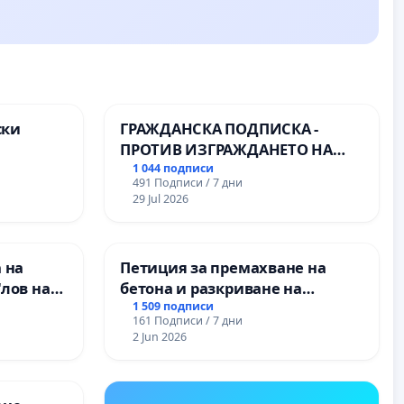
ски
ГРАЖДАНСКА ПОДПИСКА -
ПРОТИВ ИЗГРАЖДАНЕТО НА
те на
ВЪЖЕНА ЛИНИЯ (ЛИФТ) НА
1 044 подписи
491 Подписи / 7 дни
ТЕРИТОРИЯТА НА ПРИРОДНА
29 Jul 2026
ЗАБЕЛЕЖИТЕЛНОСТ „ХЪЛМ НА
ОСВОБОДИТЕЛИТЕ“
(БУНАРДЖИК)
 на
Петиция за премахване на
"лов на
бетона и разкриване на
 на деца
античното сърце на
1 509 подписи
161 Подписи / 7 дни
Могиланската могила във
2 Jun 2026
Враца