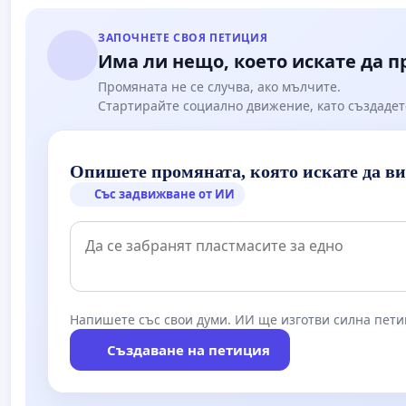
ЗАПОЧНЕТЕ СВОЯ ПЕТИЦИЯ
Има ли нещо, което искате да 
Промяната не се случва, ако мълчите.
Стартирайте социално движение, като създадет
Опишете промяната, която искате да в
Със задвижване от ИИ
Напишете със свои думи. ИИ ще изготви силна пети
Създаване на петиция