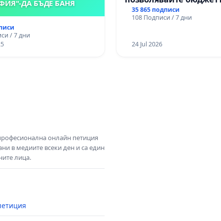
ФИЯ"-ДА БЪДЕ БАНЯ
Радев да открадне пар
35 865 подписи
108 Подписи / 7 дни
правата ни в тъмното
дписи
си / 7 дни
25
24 Jul 2026
 професионална онлайн петиция
ни в медиите всеки ден и са един
ните лица.
петиция