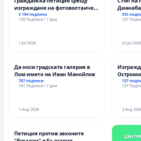
Гражданска петиция срещу
Стоп на 
гимназия „
изграждане на фотоволтаичен
Дианаба
парк в с.Прибой, общ. Радомир
5 194 подписи
355 подп
158 Подписи / 7 дни
157 Подпи
1 Jul 2026
25 Jul 202
Да носи градската галерия в
Изгражда
Лом името на Иван Манойлов
Остроми
787 подписи
137 подп
141 Подписи / 7 дни
137 Подпи
1 Aug 2026
3 Aug 202
Петиция против законите
ЦЕНТР
"бухалки" в България