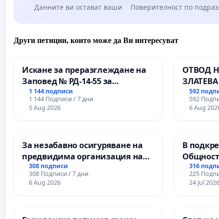
Данните ви остават ваши
Поверителност по подра
Други петиции, които може да Ви интересуват
Искане за преразглеждане на
ОТВОД Н
Заповед № РД-14-55 за
ЗЛАТЕВА
вливането на
ДОБРИЧ
1 144 подписи
592 подп
1 144 Подписи / 7 дни
592 Подпи
Професионалната гимназия по
5 Aug 2026
6 Aug 202
промишлени технологии в
Професионалната гимназия по
икономика и мениджмънт – гр.
За незабавно осигуряване на
В подкре
Пазарджик
предвидима организация на
Общност
учебния процес и гарантиране
Църква
308 подписи
316 подп
308 Подписи / 7 дни
225 Подпи
на правото на равнопоставено
6 Aug 2026
24 Jul 202
и качествено образование на
учениците от ОУ „Княз
Александър I“ и Хуманитарна