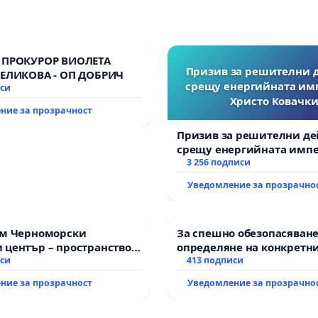
 ПРОКУРОР ВИОЛЕТА
Призив за решителни 
ВЕЛИКОВА - ОП ДОБРИЧ
срещу енергийната им
иси
Христо Ковачки
ние за прозрачност
Призив за решителни де
срещу енергийната импе
Христо Ковачки!
3 256 подписи
Уведомление за прозрачно
им Черноморски
За спешно обезопасяване
 център – пространство
определяне на конкретни
е на Варна
иси
и извършване на цялост
413 подписи
рехабилитация на
ние за прозрачност
Уведомление за прозрачно
републиканския път меж
възел АМ „Тракия“ - гр. И