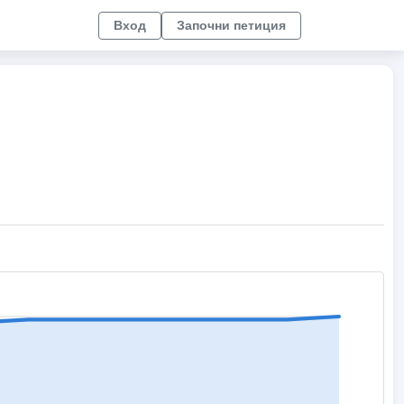
Вход
Започни петиция