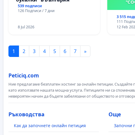
"СО
539 подписи
126 Подписи / 7 дни
3 515 по
111 Подпи
8 Jul 2026
12 Feb 20
1
2
3
4
5
6
7
»
Peticiq.com
Ние предлагаме безплатен хостинг за онлайн петиции. Създайте
като използвате нашата мощна услуга. Петициите ни са споменава
невероятен начин да бъдете забелязани от обществото и отговор
Ръководства
Още
Как да започнете онлайн петиция
Започни 