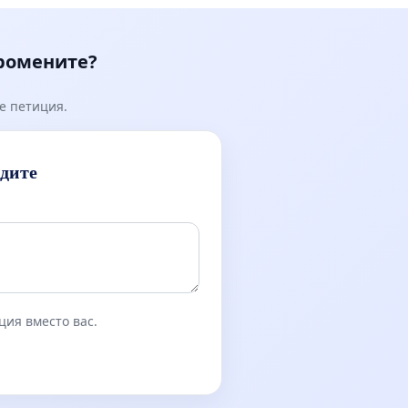
Мирово - к.к. Момин про
промените?
е петиция.
идите
ция вместо вас.