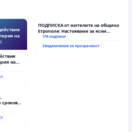
ПОДПИСКА от жителите на община
действия
Етрополе: Настояваме за ясни
перия на
гаранции от “Елаците-МЕД” АД и от
176 подписи
!
държавата, че ще се изпълнят
Уведомление за прозрачност
всички екологични норми!
йствия
рия на
ст
,
 срокове
на
ст
ду пътен
хтиман - с.