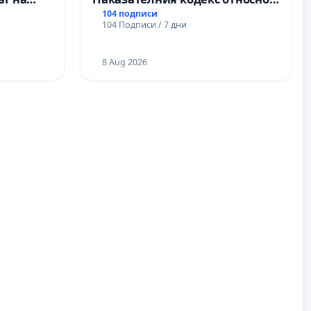
ите и
наказателната отговорност на
104 подписи
104 Подписи / 7 дни
непълнолетните при особено
тежки умишлени
престъпления
8 Aug 2026