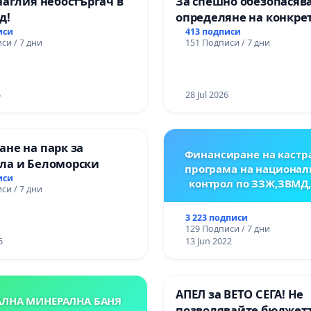
наглия небостъргач в
За спешно обезопасяв
д!
определяне на конкре
срокове и извършване
иси
413 подписи
си / 7 дни
151 Подписи / 7 дни
цялостна рехабилитац
републиканския път 
пътен възел АМ „Тракия
6
Ихтиман - с. Мирово - к
28 Jul 2026
Момин проход
не на парк за
Финансиране на кастр
ла и Беломорски
програма на национал
иси
контрол по ЗЗЖ,ЗВМД
си / 7 дни
3 223 подписи
129 Подписи / 7 дни
6
13 Jun 2022
АПЕЛ за ВЕТО СЕГА! Не
АЛНА МИНЕРАЛНА БАНЯ
позволявайте бюджетъ