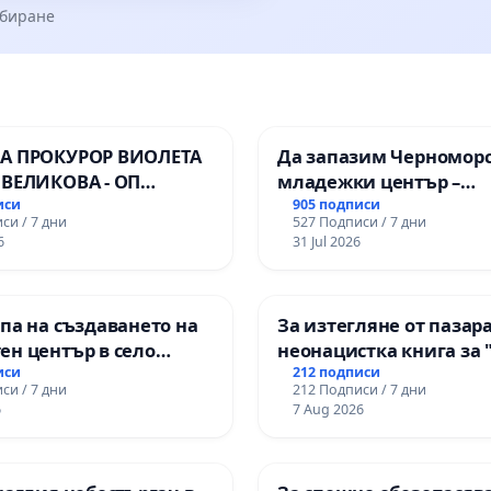
збиране
А ПРОКУРОР ВИОЛЕТА
Да запазим Черномор
 ВЕЛИКОВА - ОП
младежки център –
пространство за млади
иси
905 подписи
си / 7 дни
527 Подписи / 7 дни
Варна
6
31 Jul 2026
па на създаването на
За изтегляне от пазара
ен център в село
неонацистка книга за 
педофили" с участието
иси
212 подписи
си / 7 дни
212 Подписи / 7 дни
6
7 Aug 2026