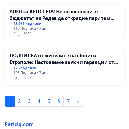
АПЕЛ за ВЕТО СЕГА! Не позволявайте
бюджетът на Радев да открадне парите и
правата ни в тъмното
35 861 подписи
110 Подписи / 7 дни
24 Jul 2026
ПОДПИСКА от жителите на община
Етрополе: Настояваме за ясни гаранции от
“Елаците-МЕД” АД и от държавата, че ще се
175 подписи
105 Подписи / 7 дни
изпълнят всички екологични норми!
31 Jul 2026
1
2
3
4
5
6
7
»
Peticiq.com