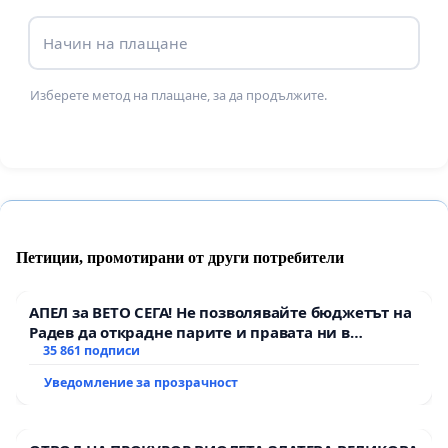
Начин на плащане
Изберете метод на плащане, за да продължите.
Петиции, промотирани от други потребители
АПЕЛ за ВЕТО СЕГА! Не позволявайте бюджетът на
Радев да открадне парите и правата ни в
тъмното
35 861 подписи
Уведомление за прозрачност