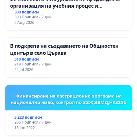
организация на учебния процес и
гарантиране на правото на равнопоставено
300 подписи
300 Подписи / 7 дни
и качествено образование на учениците от
6 Aug 2026
ОУ „Княз Александър I“ и Хуманитарна
гимназия „
В подкрепа на създаването на Общностен
център в село Църква
310 подписи
219 Подписи / 7 дни
24 Jul 2026
Финансиране на кастрационна програма на
национално ниво, контрол по ЗЗЖ,ЗВМД,НК325б
3 223 подписи
206 Подписи / 7 дни
13 Jun 2022