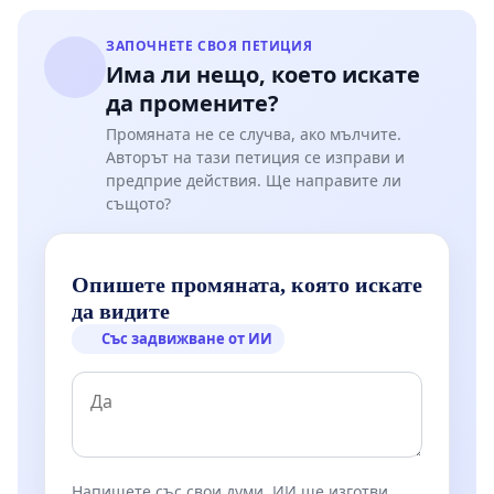
ЗАПОЧНЕТЕ СВОЯ ПЕТИЦИЯ
Има ли нещо, което искате
да промените?
Промяната не се случва, ако мълчите.
Авторът на тази петиция се изправи и
предприе действия. Ще направите ли
същото?
Опишете промяната, която искате
да видите
Със задвижване от ИИ
Напишете със свои думи. ИИ ще изготви