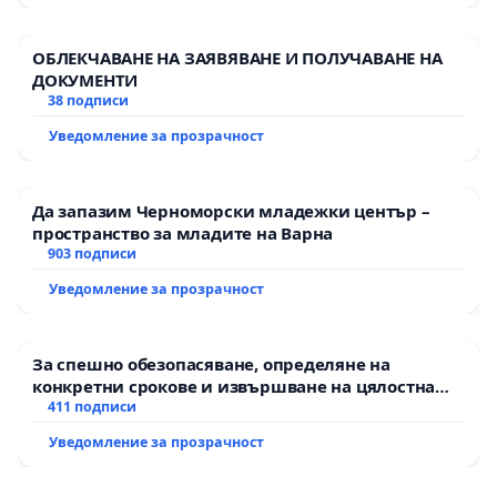
ОБЛЕКЧАВАНЕ НА ЗАЯВЯВАНЕ И ПОЛУЧАВАНЕ НА
ДОКУМЕНТИ
38 подписи
Уведомление за прозрачност
Да запазим Черноморски младежки център –
пространство за младите на Варна
903 подписи
Уведомление за прозрачност
За спешно обезопасяване, определяне на
конкретни срокове и извършване на цялостна
рехабилитация на републиканския път между
411 подписи
пътен възел АМ „Тракия“ - гр. Ихтиман - с.
Уведомление за прозрачност
Мирово - к.к. Момин проход