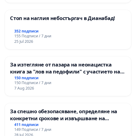
Стоп на наглия небостъргач в Дианабад!
352 подписи
155 Подписи / 7 дни
25 Jul 2026
За изтегляне от пазара на неонацистка
книга за "лов на педофили" с участието на
деца
150 подписи
150 Подписи / 7 дни
7 Aug 2026
За спешно обезопасяване, определяне на
конкретни срокове и извършване на
цялостна рехабилитация на
411 подписи
149 Подписи / 7 дни
републиканския път между пътен възел АМ
28 Jul 2026