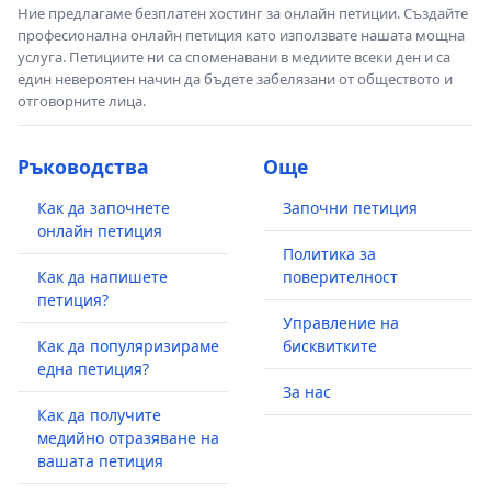
Ние предлагаме безплатен хостинг за онлайн петиции. Създайте
професионална онлайн петиция като използвате нашата мощна
услуга. Петициите ни са споменавани в медиите всеки ден и са
един невероятен начин да бъдете забелязани от обществото и
отговорните лица.
Ръководства
Още
Как да започнете
Започни петиция
онлайн петиция
Политика за
Как да напишете
поверителност
петиция?
Управление на
Как да популяризираме
бисквитките
една петиция?
За нас
Как да получите
медийно отразяване на
вашата петиция