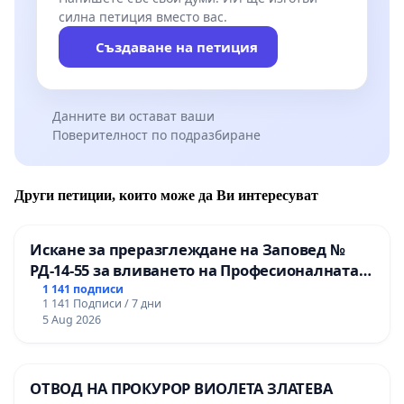
силна петиция вместо вас.
Създаване на петиция
Данните ви остават ваши
Поверителност по подразбиране
Други петиции, които може да Ви интересуват
Искане за преразглеждане на Заповед №
РД-14-55 за вливането на Професионалната
гимназия по промишлени технологии в
1 141 подписи
1 141 Подписи / 7 дни
Професионалната гимназия по икономика и
5 Aug 2026
мениджмънт – гр. Пазарджик
ОТВОД НА ПРОКУРОР ВИОЛЕТА ЗЛАТЕВА