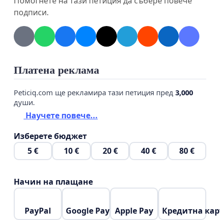
Помогнете на тази петиция да събере повече
архитектурен паметник и ще дадат шанс и на
подписи.
бъдещите поколения да се гордеят с
българското културно наследство! Подкрепете
ни!
Клуб по роботика към 55.СУ „Петко
Платена реклама
Каравелов“
Peticiq.com ще рекламира тази петиция пред
3,000
души.
Научете повече...
Изберете бюджет
5 €
10 €
20 €
40 €
80 €
Начин на плащане
PayPal
Google Pay
Apple Pay
Кредитна кар