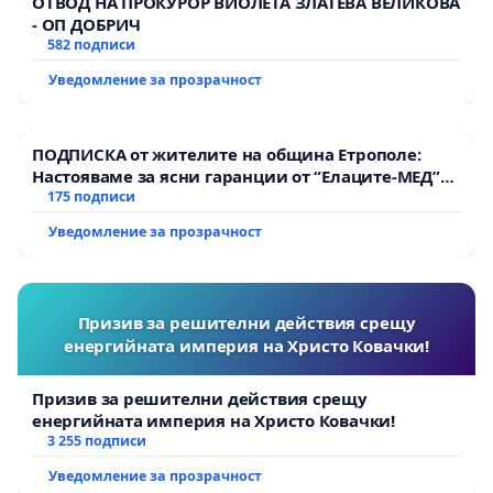
ОТВОД НА ПРОКУРОР ВИОЛЕТА ЗЛАТЕВА ВЕЛИКОВА
- ОП ДОБРИЧ
582 подписи
Уведомление за прозрачност
ПОДПИСКА от жителите на община Етрополе:
Настояваме за ясни гаранции от “Елаците-МЕД”
АД и от държавата, че ще се изпълнят всички
175 подписи
екологични норми!
Уведомление за прозрачност
Призив за решителни действия срещу
енергийната империя на Христо Ковачки!
Призив за решителни действия срещу
енергийната империя на Христо Ковачки!
3 255 подписи
Уведомление за прозрачност