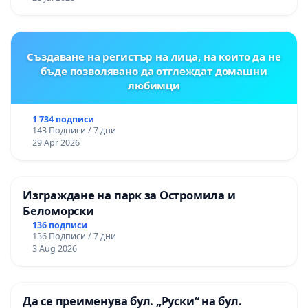
„Тракия“ - гр. Ихтиман - с. Мирово - к.к.
Момин проход
Създаване на регистър на лица, на които да не
бъде позволявано да отглеждат домашни
любимци
1 734 подписи
143 Подписи / 7 дни
29 Apr 2026
Изграждане на парк за Остромила и
Беломорски
136 подписи
136 Подписи / 7 дни
3 Aug 2026
Да се преименува бул. „Руски“ на бул.