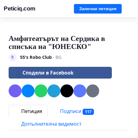
Peticiq.com
Започни петиция
Амфитеатърът на Сердика в
списъка на "ЮНЕСКО"
55's Robo Club
· BG
5
Сподели в Facebook
Петиция
Подписи
117
Допълнителна видимост