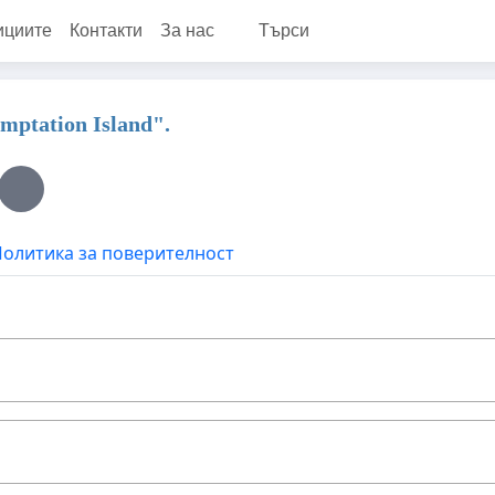
ициите
Контакти
За нас
Търси
mptation Island".
олитика за поверителност