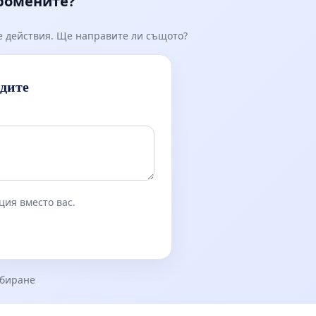
промените?
е действия. Ще направите ли същото?
идите
ция вместо вас.
збиране