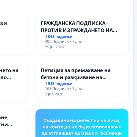
ски
ГРАЖДАНСКА ПОДПИСКА -
ПРОТИВ ИЗГРАЖДАНЕТО НА
те на
ВЪЖЕНА ЛИНИЯ (ЛИФТ) НА
1 048 подписи
495 Подписи / 7 дни
ТЕРИТОРИЯТА НА ПРИРОДНА
29 Jul 2026
ЗАБЕЛЕЖИТЕЛНОСТ „ХЪЛМ НА
ОСВОБОДИТЕЛИТЕ“
(БУНАРДЖИК)
нето на
Петиция за премахване на
ело
бетона и разкриване на
античното сърце на
1 513 подписи
163 Подписи / 7 дни
Могиланската могила във
2 Jun 2026
Враца
ане,
Създаване на регистър на лица,
тни
на които да не бъде позволявано
 на
да отглеждат домашни любимци