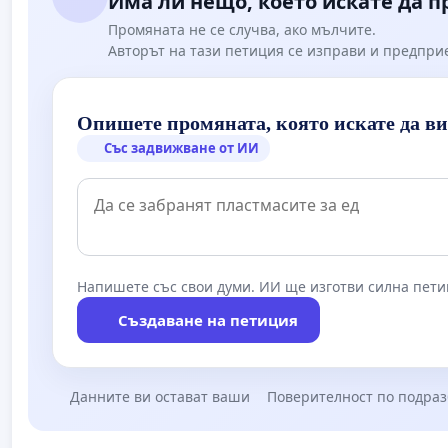
Има ли нещо, което искате да 
Промяната не се случва, ако мълчите.
Авторът на тази петиция се изправи и предпри
Опишете промяната, която искате да в
Със задвижване от ИИ
Напишете със свои думи. ИИ ще изготви силна пети
Създаване на петиция
Данните ви остават ваши
Поверителност по подра