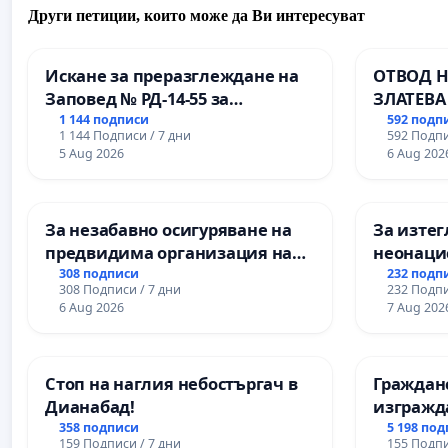
Други петиции, които може да Ви интересуват
Искане за преразглеждане на
ОТВОД Н
Заповед № РД-14-55 за
ЗЛАТЕВА
вливането на
ДОБРИЧ
1 144 подписи
592 подп
1 144 Подписи / 7 дни
592 Подпи
Професионалната гимназия по
5 Aug 2026
6 Aug 202
промишлени технологии в
Професионалната гимназия по
икономика и мениджмънт – гр.
За незабавно осигуряване на
За изтег
Пазарджик
предвидима организация на
неонацис
учебния процес и гарантиране
педофили
308 подписи
232 подп
308 Подписи / 7 дни
232 Подпи
на правото на равнопоставено
6 Aug 2026
7 Aug 202
и качествено образование на
учениците от ОУ „Княз
Александър I“ и Хуманитарна
Стоп на наглия небостъргач в
Граждан
гимназия „
Дианабад!
изгражд
парк в с
358 подписи
5 198 по
159 Подписи / 7 дни
155 Подпи