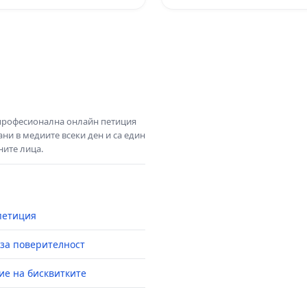
 професионална онлайн петиция
ни в медиите всеки ден и са един
ните лица.
петиция
за поверителност
ие на бисквитките