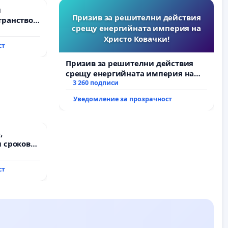
и
Призив за решителни действия
транство
срещу енергийната империя на
Христо Ковачки!
ст
Призив за решителни действия
срещу енергийната империя на
Христо Ковачки!
3 260 подписи
Уведомление за прозрачност
,
 срокове
на
ст
ду пътен
хтиман - с.
ход