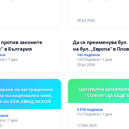
цялостна рехабилитац
републиканския път 
пътен възел АМ „Тракия
Ихтиман - с. Мирово - к
28 Jul 2026
Момин проход
 против законите
Да се преименува бул. 
" в България
на бул. „Европа“ в Пло
иси
142 подписи
си / 7 дни
123 Подписи / 7 дни
29 Jul 2026
иране на кастрационна
ЦЕНТРАЛНА МИНЕРАЛН
а на национално ниво,
"СОФИЯ"-ДА БЪДЕ 
л по ЗЗЖ,ЗВМД,НК325б
3 518 подписи
112 Подписи / 7 дни
дписи
си / 7 дни
2
12 Feb 2025