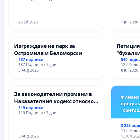
25 Jul 2026
1 Jul 2026
Изграждане на парк за
Петиция
Остромила и Беломорски
"бухалки
137 подписи
540 подп
137 Подписи / 7 дни
127 Подпи
3 Aug 2026
8 Jul 2026
За законодателни промени в
Финанс
Наказателния кодекс относно
програм
наказателната отговорност на
119 подписи
контро
119 Подписи / 7 дни
непълнолетните при особено
тежки умишлени
3 223 по
престъпления
117 Подпи
8 Aug 2026
13 Jun 202