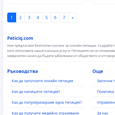
1
2
3
4
5
6
7
»
Peticiq.com
Ние предлагаме безплатен хостинг за онлайн петиции. Създайте
като използвате нашата мощна услуга. Петициите ни са споменава
невероятен начин да бъдете забелязани от обществото и отговор
Ръководства
Още
Как да започнете онлайн петиция
Започни 
Как да напишете петиция?
Политика 
Как да популяризираме една петиция?
Управлен
Как да получите медийно отразяване
За нас