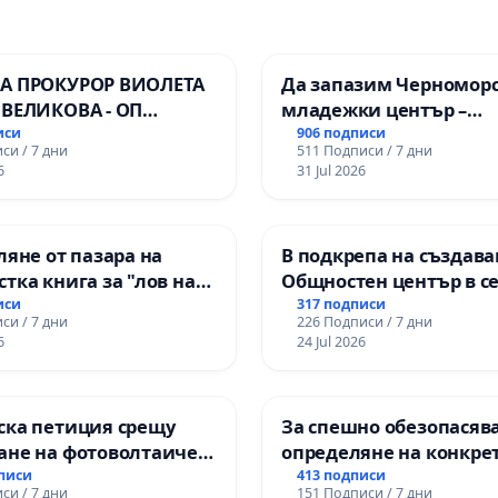
А ПРОКУРОР ВИОЛЕТА
Да запазим Черномор
 ВЕЛИКОВА - ОП
младежки център –
пространство за млади
иси
906 подписи
си / 7 дни
511 Подписи / 7 дни
Варна
6
31 Jul 2026
ляне от пазара на
В подкрепа на създава
тка книга за "лов на
Общностен център в с
" с участието на деца
Църква
иси
317 подписи
си / 7 дни
226 Подписи / 7 дни
6
24 Jul 2026
ска петиция срещу
За спешно обезопасяв
ане на фотоволтаичен
определяне на конкре
.Прибой, общ. Радомир
срокове и извършване
дписи
413 подписи
си / 7 дни
151 Подписи / 7 дни