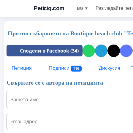
Peticiq.com
Разгледайте пет
BG ▼
Против събарянето на Boutique beach club "Te
Сподели в Facebook (34)
Петиция
Подписи
Дискусия
П
116
Свържете се с автора на петицията
Вашето име
Email адрес