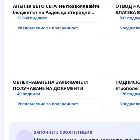
АПЕЛ за ВЕТО СЕГА! Не позволявайте
ОТВОД НА
бюджетът на Радев да открадне
ЗЛАТЕВА 
парите и правата ни в тъмното
35 868 подписи
592 подп
Уведомление за прозрачност
Уведомле
ОБЛЕКЧАВАНЕ НА ЗАЯВЯВАНЕ И
ПОДПИСКА
ПОЛУЧАВАНЕ НА ДОКУМЕНТИ
Етрополе:
40 подписи
гаранции 
176 подп
държавата
Уведомление за прозрачност
Уведомле
всички е
ЗАПОЧНЕТЕ СВОЯ ПЕТИЦИЯ