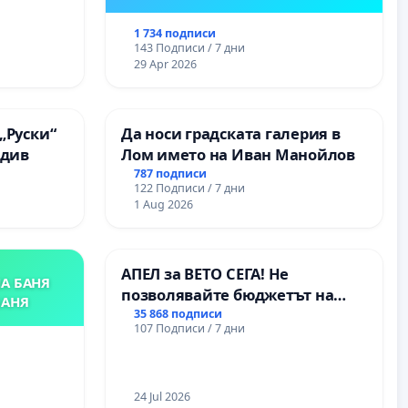
ия на
между
1 734 подписи
“ - гр.
143 Подписи / 7 дни
.к.
29 Apr 2026
„Руски“
Да носи градската галерия в
вдив
Лом името на Иван Манойлов
787 подписи
122 Подписи / 7 дни
1 Aug 2026
АПЕЛ за ВЕТО СЕГА! Не
А БАНЯ
позволявайте бюджетът на
БАНЯ
Радев да открадне парите и
35 868 подписи
107 Подписи / 7 дни
правата ни в тъмното
24 Jul 2026