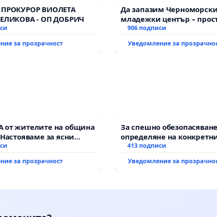
 ПРОКУРОР ВИОЛЕТА
Да запазим Черноморск
ВЕЛИКОВА - ОП ДОБРИЧ
младежки център – прос
иси
за младите на Варна
906 подписи
ние за прозрачност
Уведомление за прозрачно
 от жителите на община
За спешно обезопасяване
 Настояваме за ясни
определяне на конкретни
от “Елаците-МЕД” АД и от
иси
и извършване на цялост
413 подписи
, че ще се изпълнят
рехабилитация на
ние за прозрачност
Уведомление за прозрачно
кологични норми!
републиканския път меж
възел АМ „Тракия“ - гр. И
Мирово - к.к. Момин про