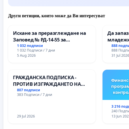
Други петиции, които може да Ви интересуват
Искане за преразглеждане на
Да запа
Заповед № РД-14-55 за
младежк
вливането на
простран
1 032 подписи
888 подп
1 032 Подписи / 7 дни
888 Подпи
Професионалната гимназия по
Варна
5 Aug 2026
31 Jul 202
промишлени технологии в
Професионалната гимназия по
икономика и мениджмънт – гр.
ГРАЖДАНСКА ПОДПИСКА -
Пазарджик
Финанс
ПРОТИВ ИЗГРАЖДАНЕТО НА
програм
ВЪЖЕНА ЛИНИЯ (ЛИФТ) НА
807 подписи
контро
383 Подписи / 7 дни
ТЕРИТОРИЯТА НА ПРИРОДНА
ЗАБЕЛЕЖИТЕЛНОСТ „ХЪЛМ НА
3 216 по
ОСВОБОДИТЕЛИТЕ“
240 Подпи
(БУНАРДЖИК)
29 Jul 2026
13 Jun 202