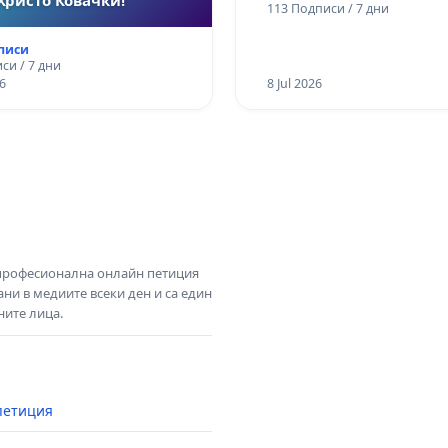
113 Подписи / 7 дни
дписи
си / 7 дни
6
8 Jul 2026
 професионална онлайн петиция
ни в медиите всеки ден и са един
ните лица.
петиция