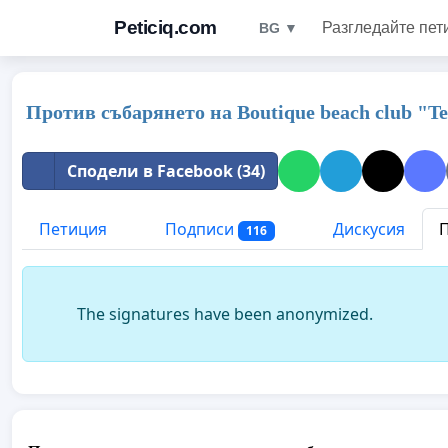
Peticiq.com
Разгледайте пет
BG ▼
Против събарянето на Boutique beach club "Te
Сподели в Facebook (34)
Петиция
Подписи
Дискусия
П
116
The signatures have been anonymized.