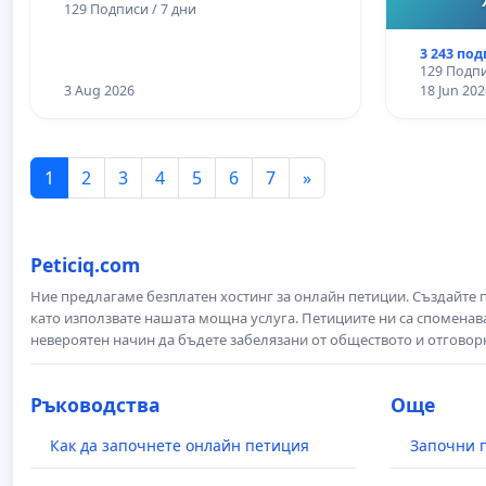
129 Подписи / 7 дни
3 243 по
129 Подпи
3 Aug 2026
18 Jun 202
1
2
3
4
5
6
7
»
Peticiq.com
Ние предлагаме безплатен хостинг за онлайн петиции. Създайте
като използвате нашата мощна услуга. Петициите ни са споменава
невероятен начин да бъдете забелязани от обществото и отговор
Ръководства
Още
Как да започнете онлайн петиция
Започни 