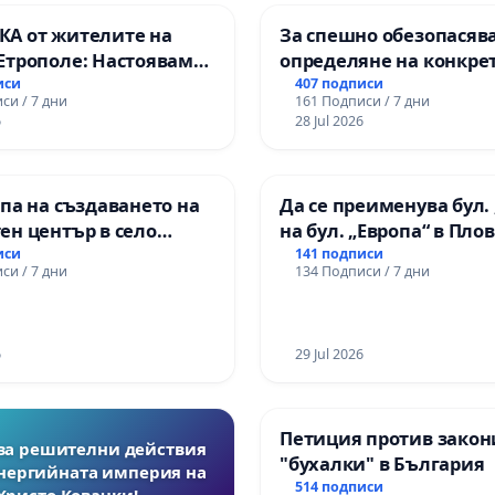
А от жителите на
За спешно обезопасяв
Етрополе: Настояваме
определяне на конкре
гаранции от “Елаците-
срокове и извършване
иси
407 подписи
си / 7 дни
161 Подписи / 7 дни
и от държавата, че ще
цялостна рехабилитац
6
28 Jul 2026
лнят всички
републиканския път 
чни норми!
пътен възел АМ „Тракия
Ихтиман - с. Мирово - к
па на създаването на
Да се преименува бул. 
Момин проход
ен център в село
на бул. „Европа“ в Пло
иси
141 подписи
си / 7 дни
134 Подписи / 7 дни
6
29 Jul 2026
Петиция против закон
за решителни действия
"бухалки" в България
нергийната империя на
514 подписи
Христо Ковачки!