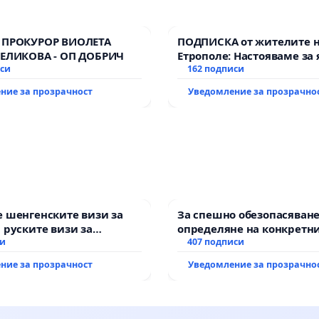
 ПРОКУРОР ВИОЛЕТА
ПОДПИСКА от жителите 
ВЕЛИКОВА - ОП ДОБРИЧ
Етрополе: Настояваме за 
иси
гаранции от “Елаците-МЕД
162 подписи
държавата, че ще се изп
ние за прозрачност
Уведомление за прозрачно
всички екологични норм
 шенгенските визи за
За спешно обезопасяване
 руските визи за
определяне на конкретни
си
и извършване на цялост
407 подписи
рехабилитация на
ние за прозрачност
Уведомление за прозрачно
републиканския път меж
възел АМ „Тракия“ - гр. И
Мирово - к.к. Момин про