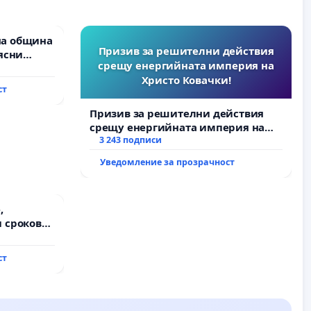
на община
Призив за решителни действия
ясни
срещу енергийната империя на
” АД и от
Христо Ковачки!
ълнят
ст
и!
Призив за решителни действия
срещу енергийната империя на
Христо Ковачки!
3 243 подписи
Уведомление за прозрачност
,
 срокове
на
ст
ду пътен
хтиман - с.
ход