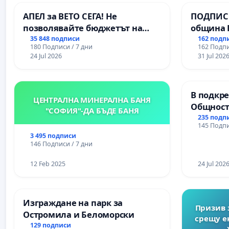
АПЕЛ за ВЕТО СЕГА! Не
ПОДПИСК
позволявайте бюджетът на
община 
Радев да открадне парите и
за ясни 
35 848 подписи
162 подп
180 Подписи / 7 дни
162 Подпи
правата ни в тъмното
МЕД” АД 
24 Jul 2026
31 Jul 202
се изпъ
екологи
В подкре
ЦЕНТРАЛНА МИНЕРАЛНА БАНЯ
Общност
"СОФИЯ"-ДА БЪДЕ БАНЯ
Църква
235 подп
145 Подпи
3 495 подписи
146 Подписи / 7 дни
12 Feb 2025
24 Jul 202
Изграждане на парк за
Призив 
Остромила и Беломорски
срещу е
129 подписи