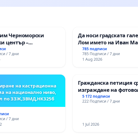
зим Черноморски
Да носи градската гал
и център –
Лом името на Иван М
ство за младите на
иси
785 подписи
си / 7 дни
785 Подписи / 7 дни
6
1 Aug 2026
Гражданска петиция с
иране на кастрационна
изграждане на фотов
а на национално ниво,
парк в с.Прибой, общ.
5 172 подписи
л по ЗЗЖ,ЗВМД,НК325б
222 Подписи / 7 дни
дписи
си / 7 дни
2
1 Jul 2026