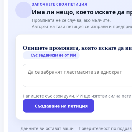
ЗАПОЧНЕТЕ СВОЯ ПЕТИЦИЯ
Има ли нещо, което искате да 
Промяната не се случва, ако мълчите.
Авторът на тази петиция се изправи и предпри
Опишете промяната, която искате да в
Със задвижване от ИИ
Напишете със свои думи. ИИ ще изготви силна пети
Създаване на петиция
Данните ви остават ваши
Поверителност по подра