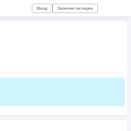
Вход
Започни петиция