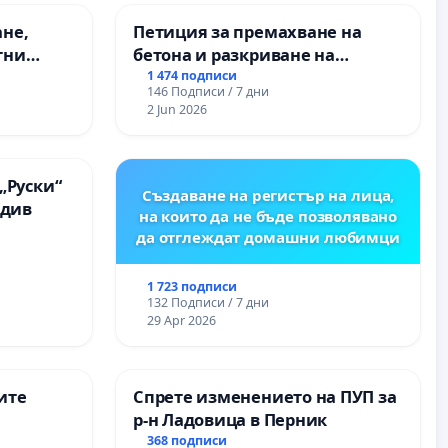
ане,
Петиция за премахване на
тни
бетона и разкриване на
 на
античното сърце на
1 474 подписи
146 Подписи / 7 дни
ия на
Могиланската могила във
2 Jun 2026
между
Враца
“ - гр.
.к.
„Руски“
Създаване на регистър на лица,
вдив
на които да не бъде позволявано
да отглеждат домашни любимци
1 723 подписи
132 Подписи / 7 дни
29 Apr 2026
ите
Спрете изменението на ПУП за
р-н Ладовица в Перник
368 подписи