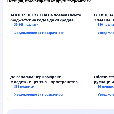
Петиции, промотирани от други потребители
АПЕЛ за ВЕТО СЕГА! Не позволявайте
ОТВОД НА
бюджетът на Радев да открадне
ЗЛАТЕВА 
парите и правата ни в тъмното
35 848 подписи
410 подп
Уведомление за прозрачност
Уведомле
Да запазим Черноморски
Облекчете
младежки център – пространство
руснаци и
за младите на Варна
888 подписи
българи
16 подпи
Уведомление за прозрачност
Уведомле