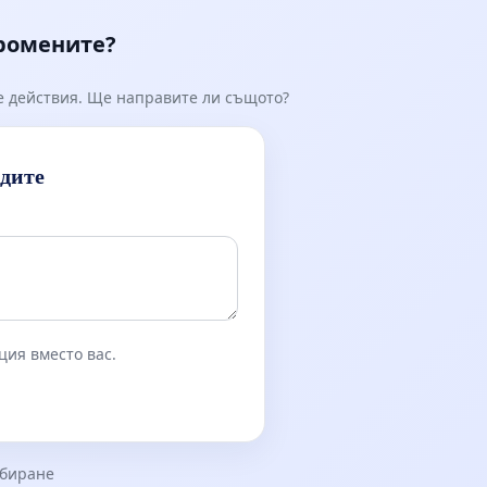
промените?
е действия. Ще направите ли същото?
идите
ция вместо вас.
збиране