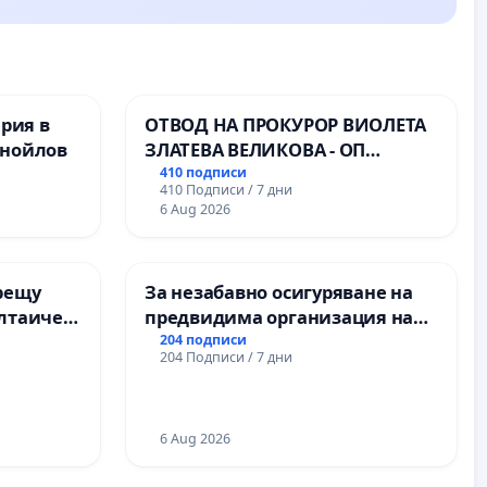
ерия в
ОТВОД НА ПРОКУРОР ВИОЛЕТА
анойлов
ЗЛАТЕВА ВЕЛИКОВА - ОП
ДОБРИЧ
410 подписи
410 Подписи / 7 дни
6 Aug 2026
рещу
За незабавно осигуряване на
олтаичен
предвидима организация на
 Радомир
учебния процес и гарантиране
204 подписи
204 Подписи / 7 дни
на правото на равнопоставено
и качествено образование на
учениците от ОУ „Княз
Александър I“ и Хуманитарна
6 Aug 2026
гимназия „