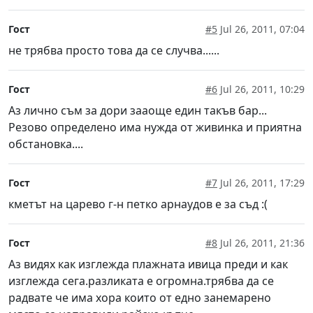
Гост
#5
Jul 26, 2011, 07:04
не трябва просто това да се случва......
Гост
#6
Jul 26, 2011, 10:29
Аз лично съм за дори зааоще един такъв бар...
Резово определено има нужда от живинка и приятна
обстановка....
Гост
#7
Jul 26, 2011, 17:29
кметът на царево г-н петко арнаудов е за съд :(
Гост
#8
Jul 26, 2011, 21:36
Аз видях как изглежда плажната ивица преди и как
изглежда сега.разликата е огромна.трябва да се
радвате че има хора които от едно занемарено