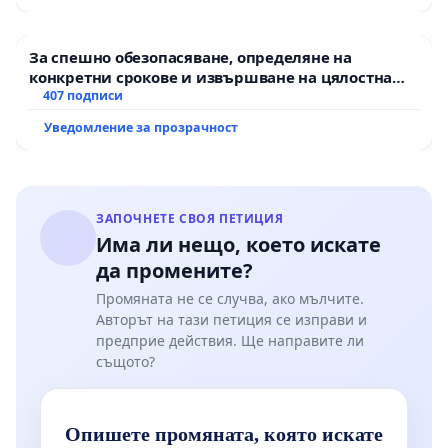
За спешно обезопасяване, определяне на
конкретни срокове и извършване на цялостна
рехабилитация на републиканския път между
407 подписи
пътен възел АМ „Тракия“ - гр. Ихтиман - с.
Уведомление за прозрачност
Мирово - к.к. Момин проход
ЗАПОЧНЕТЕ СВОЯ ПЕТИЦИЯ
Има ли нещо, което искате
да промените?
Промяната не се случва, ако мълчите.
Авторът на тази петиция се изправи и
предприе действия. Ще направите ли
същото?
Опишете промяната, която искате