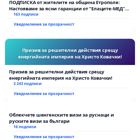
ПОДПИСКА от жителите на община Етрополе:
Настояваме за ясни гаранции от “Елаците-МЕД”
АД и от държавата, че ще се изпълнят всички
163 подписи
екологични норми!
Уведомление за прозрачност
Призив за решителни действия срещу
енергийната империя на Христо Ковачки!
Призив за решителни действия срещу
енергийната империя на Христо Ковачки!
3 243 подписи
Уведомление за прозрачност
Облекчете шенгенските визи за руснаци и
руските визи за българи
16 подписи
Уведомление за прозрачност