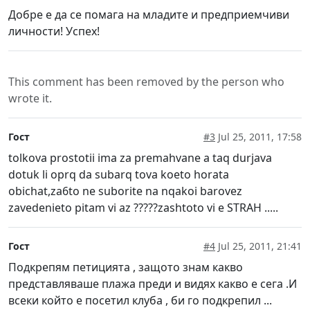
Добре е да се помага на младите и предприемчиви
личности! Успех!
This comment has been removed by the person who
wrote it.
Гост
#3
Jul 25, 2011, 17:58
tolkova prostotii ima za premahvane a taq durjava
dotuk li oprq da subarq tova koeto horata
obichat,za6to ne suborite na nqakoi barovez
zavedenieto pitam vi az ?????zashtoto vi e STRAH .....
Гост
#4
Jul 25, 2011, 21:41
Подкрепям петицията , защото знам какво
представляваше плажа преди и видях какво е сега .И
всеки който е посетил клуба , би го подкрепил ...