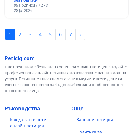
368 подписи
99 Подписи / 7 дни
28 Jul 2026
1
2
3
4
5
6
7
»
Peticiq.com
Ние предлагаме безплатен хостинг за онлайн петиции. Създайте
професионална онлайн петиция като използвате нашата мощна
услуга. Петициите ни са споменавани в медиите всеки ден и са
един невероятен начин да бъдете забелязани от обществото и
отговорните лица.
Ръководства
Още
Как да започнете
Започни петиция
онлайн петиция
Политика за