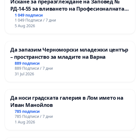
Искане за преразглеждане на Заповед №
РД-14-55 за вливането на Професионалната
гимназия по промишлени технологии в
1 049 подписи
1 049 Подписи / 7 дни
Професионалната гимназия по икономика и
5 Aug 2026
мениджмънт – гр. Пазарджик
Да запазим Черноморски младежки център
– пространство за младите на Варна
889 подписи
889 Подписи / 7 дни
31 Jul 2026
Да носи градската галерия в Лом името на
Иван Манойлов
785 подписи
785 Подписи / 7 дни
1 Aug 2026