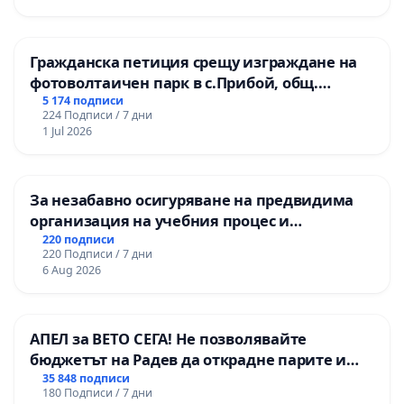
Гражданска петиция срещу изграждане на
фотоволтаичен парк в с.Прибой, общ.
Радомир
5 174 подписи
224 Подписи / 7 дни
1 Jul 2026
За незабавно осигуряване на предвидима
организация на учебния процес и
гарантиране на правото на равнопоставено
220 подписи
220 Подписи / 7 дни
и качествено образование на учениците от
6 Aug 2026
ОУ „Княз Александър I“ и Хуманитарна
гимназия „
АПЕЛ за ВЕТО СЕГА! Не позволявайте
бюджетът на Радев да открадне парите и
правата ни в тъмното
35 848 подписи
180 Подписи / 7 дни