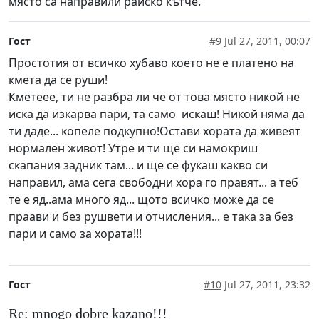
място са направили райско кътче.
Гост
#9
Jul 27, 2011, 00:07
Простотия от всичко хубаво което не е платено на
кмета да се руши!
Кметеее, ти не разбра ли че от това място никой не
иска да изкарва пари, та само искаш! Никой няма да
ти даде... копеле подкупно!Остави хората да живеят
нормален живот! Утре и ти ще си намокриш
скапания задник там... и ще се фукаш какво си
направил, ама сега свободни хора го правят... а теб
те е яд..ама много яд... щото всичко може да се
праави и без рушвети и отчисления... е така за без
пари и само за хората!!!
Гост
#10
Jul 27, 2011, 23:32
Re: mnogo dobre kazano!!!