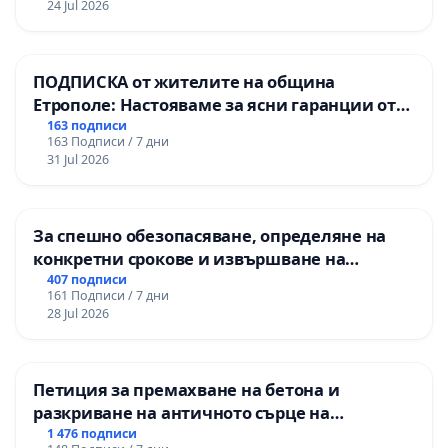
24 Jul 2026
ПОДПИСКА от жителите на община
Етрополе: Настояваме за ясни гаранции от
“Елаците-МЕД” АД и от държавата, че ще се
163 подписи
163 Подписи / 7 дни
изпълнят всички екологични норми!
31 Jul 2026
За спешно обезопасяване, определяне на
конкретни срокове и извършване на
цялостна рехабилитация на
407 подписи
161 Подписи / 7 дни
републиканския път между пътен възел АМ
28 Jul 2026
„Тракия“ - гр. Ихтиман - с. Мирово - к.к.
Момин проход
Петиция за премахване на бетона и
разкриване на античното сърце на
Могиланската могила във Враца
1 476 подписи