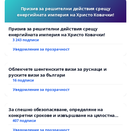
Призив за решителни действия срещу
енергийната империя на Христо Ковачки!
Призив за решителни действия срещу
енергийната империя на Христо Ковачки!
3 243 подписи
Уведомление за прозрачност
Облекчете шенгенските визи за руснаци и
руските визи за българи
16 подписи
Уведомление за прозрачност
За спешно обезопасяване, определяне на
конкретни срокове и извършване на цялостна
рехабилитация на републиканския път между
407 подписи
пътен възел АМ „Тракия“ - гр. Ихтиман - с.
Уведомление за прозрачност