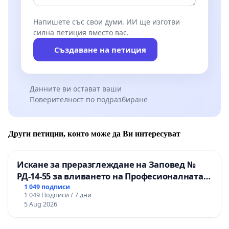
Напишете със свои думи. ИИ ще изготви
силна петиция вместо вас.
Създаване на петиция
Данните ви остават ваши
Поверителност по подразбиране
Други петиции, които може да Ви интересуват
Искане за преразглеждане на Заповед №
РД-14-55 за вливането на Професионалната
гимназия по промишлени технологии в
1 049 подписи
1 049 Подписи / 7 дни
Професионалната гимназия по икономика и
5 Aug 2026
мениджмънт – гр. Пазарджик