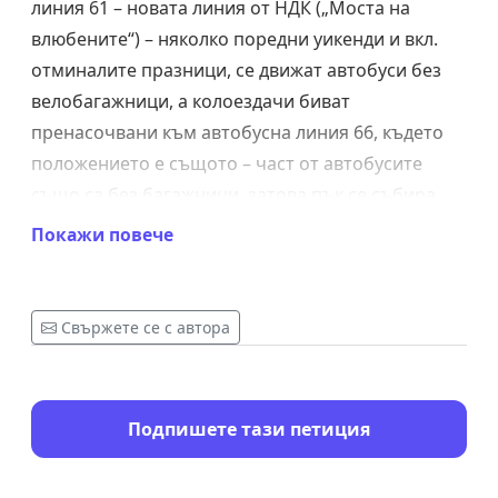
линия 61 – новата линия от НДК („Моста на
влюбените“) – няколко поредни уикенди и вкл.
отминалите празници, се движат автобуси без
велобагажници, а колоездачи биват
пренасочвани към автобусна линия 66, където
положението е същото – част от автобусите
също са без багажници, затова пък се събира
голямо количество колоездачи, които не могат
Покажи повече
да се качат на автобуса поради липса на
капацитет. На началната спирка на 66 при
Зоологическата градина десетки колоездачи
Свържете се с автора
чакат с часове, за да се качат към Алеко. С
началото на лятната ваканция проблемът ще
стане още по-сериозен и практически ще
Подпишете тази петиция
направи достъпа до планината невъзможен за
ученици, студенти, работещи хора и семейства