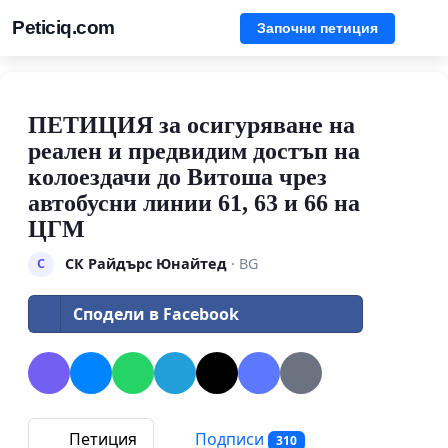
Peticiq.com
Започни петиция
ПЕТИЦИЯ за осигуряване на
реален и предвидим достъп на
колоездачи до Витоша чрез
автобусни линии 61, 63 и 66 на
ЦГМ
СК Райдърс Юнайтед
· BG
С
Сподели в Facebook
Петиция
Подписи
310