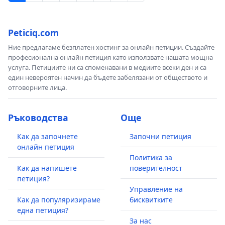
Peticiq.com
Ние предлагаме безплатен хостинг за онлайн петиции. Създайте
професионална онлайн петиция като използвате нашата мощна
услуга. Петициите ни са споменавани в медиите всеки ден и са
един невероятен начин да бъдете забелязани от обществото и
отговорните лица.
Ръководства
Още
Как да започнете
Започни петиция
онлайн петиция
Политика за
Как да напишете
поверителност
петиция?
Управление на
Как да популяризираме
бисквитките
една петиция?
За нас