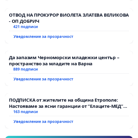
Искаме нормален достъп до спорт, природа и
здравословен начин на живот. Витоша не трябва
ОТВОД НА ПРОКУРОР ВИОЛЕТА ЗЛАТЕВА ВЕЛИКОВА
да бъде затворена за хората и спорта.
- ОП ДОБРИЧ
421 подписи
Уведомление за прозрачност
Да запазим Черноморски младежки център –
пространство за младите на Варна
889 подписи
Уведомление за прозрачност
ПОДПИСКА от жителите на община Етрополе:
Настояваме за ясни гаранции от “Елаците-МЕД”
АД и от държавата, че ще се изпълнят всички
163 подписи
екологични норми!
Уведомление за прозрачност