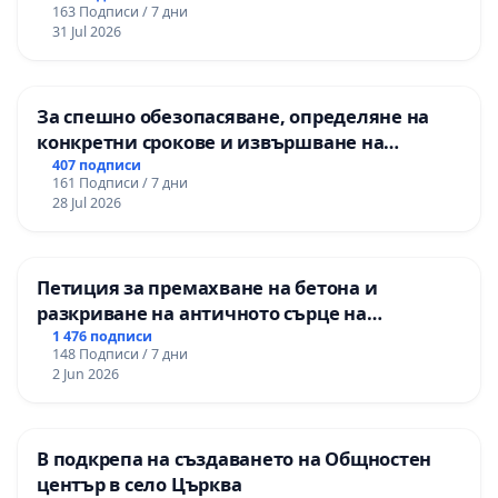
163 Подписи / 7 дни
изпълнят всички екологични норми!
31 Jul 2026
За спешно обезопасяване, определяне на
конкретни срокове и извършване на
цялостна рехабилитация на
407 подписи
161 Подписи / 7 дни
републиканския път между пътен възел АМ
28 Jul 2026
„Тракия“ - гр. Ихтиман - с. Мирово - к.к.
Момин проход
Петиция за премахване на бетона и
разкриване на античното сърце на
Могиланската могила във Враца
1 476 подписи
148 Подписи / 7 дни
2 Jun 2026
В подкрепа на създаването на Общностен
център в село Църква