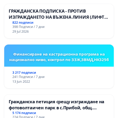
ГРАЖДАНСКА ПОДПИСКА - ПРОТИВ
ИЗГРАЖДАНЕТО НА ВЪЖЕНА ЛИНИЯ (ЛИФТ)
НА ТЕРИТОРИЯТА НА ПРИРОДНА
822 подписи
398 Подписи / 7 дни
ЗАБЕЛЕЖИТЕЛНОСТ „ХЪЛМ НА
29 Jul 2026
ОСВОБОДИТЕЛИТЕ“ (БУНАРДЖИК)
Финансиране на кастрационна програма на
национално ниво, контрол по ЗЗЖ,ЗВМД,НК325б
3 217 подписи
241 Подписи / 7 дни
13 Jun 2022
Гражданска петиция срещу изграждане на
фотоволтаичен парк в с.Прибой, общ.
Радомир
5 174 подписи
224 Подписи / 7 дни