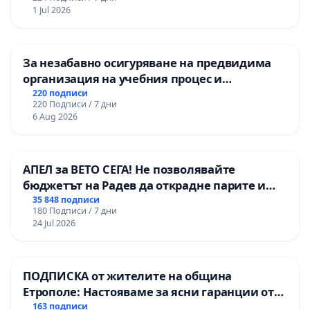
1 Jul 2026
За незабавно осигуряване на предвидима
организация на учебния процес и
гарантиране на правото на равнопоставено
220 подписи
220 Подписи / 7 дни
и качествено образование на учениците от
6 Aug 2026
ОУ „Княз Александър I“ и Хуманитарна
гимназия „
АПЕЛ за ВЕТО СЕГА! Не позволявайте
бюджетът на Радев да открадне парите и
правата ни в тъмното
35 848 подписи
180 Подписи / 7 дни
24 Jul 2026
ПОДПИСКА от жителите на община
Етрополе: Настояваме за ясни гаранции от
“Елаците-МЕД” АД и от държавата, че ще се
163 подписи