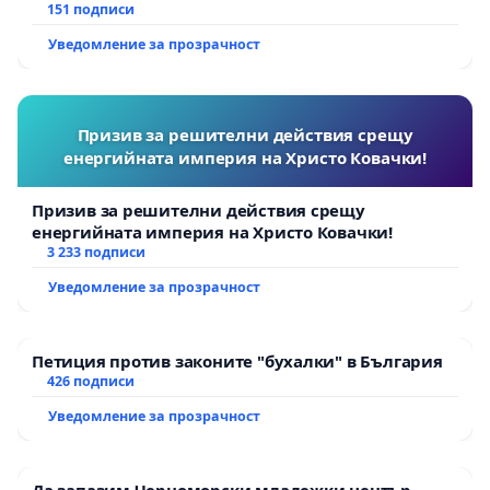
АД и от държавата, че ще се изпълнят всички
151 подписи
екологични норми!
Уведомление за прозрачност
Призив за решителни действия срещу
енергийната империя на Христо Ковачки!
Призив за решителни действия срещу
енергийната империя на Христо Ковачки!
3 233 подписи
Уведомление за прозрачност
Петиция против законите "бухалки" в България
426 подписи
Уведомление за прозрачност
Да запазим Черноморски младежки център –