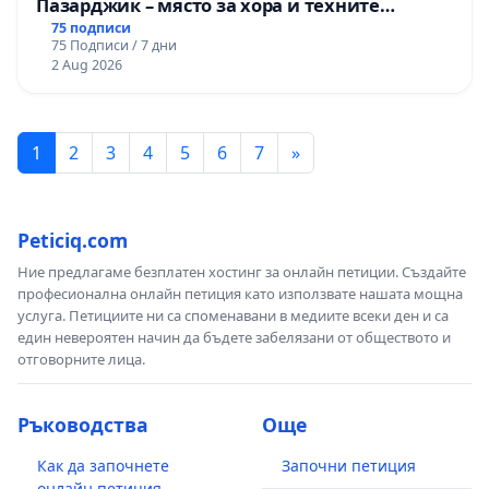
Пазарджик – място за хора и техните
любимци
75 подписи
75 Подписи / 7 дни
2 Aug 2026
1
2
3
4
5
6
7
»
Peticiq.com
Ние предлагаме безплатен хостинг за онлайн петиции. Създайте
професионална онлайн петиция като използвате нашата мощна
услуга. Петициите ни са споменавани в медиите всеки ден и са
един невероятен начин да бъдете забелязани от обществото и
отговорните лица.
Ръководства
Още
Как да започнете
Започни петиция
онлайн петиция