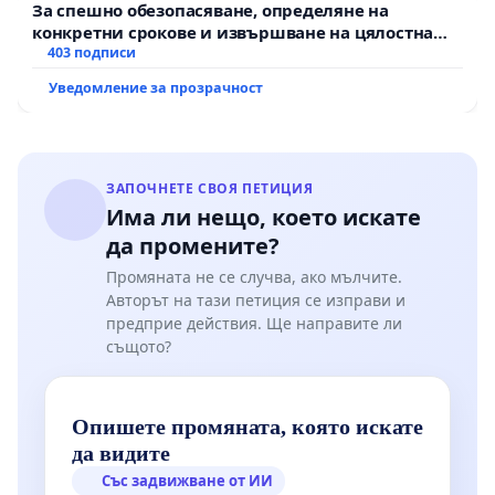
За спешно обезопасяване, определяне на
конкретни срокове и извършване на цялостна
рехабилитация на републиканския път между
403 подписи
пътен възел АМ „Тракия“ - гр. Ихтиман - с.
Уведомление за прозрачност
Мирово - к.к. Момин проход
ЗАПОЧНЕТЕ СВОЯ ПЕТИЦИЯ
Има ли нещо, което искате
да промените?
Промяната не се случва, ако мълчите.
Авторът на тази петиция се изправи и
предприе действия. Ще направите ли
същото?
Опишете промяната, която искате
да видите
Със задвижване от ИИ