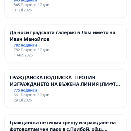
845 подписи
845 Подписи / 7 дни
31 Jul 2026
Да носи градската галерия в Лом името на
Иван Манойлов
782 подписи
782 Подписи / 7 дни
1 Aug 2026
ГРАЖДАНСКА ПОДПИСКА - ПРОТИВ
ИЗГРАЖДАНЕТО НА ВЪЖЕНА ЛИНИЯ (ЛИФТ)
НА ТЕРИТОРИЯТА НА ПРИРОДНА
775 подписи
661 Подписи / 7 дни
ЗАБЕЛЕЖИТЕЛНОСТ „ХЪЛМ НА
29 Jul 2026
ОСВОБОДИТЕЛИТЕ“ (БУНАРДЖИК)
Гражданска петиция срещу изграждане на
фотоволтаичен парк в с.Прибой, общ.