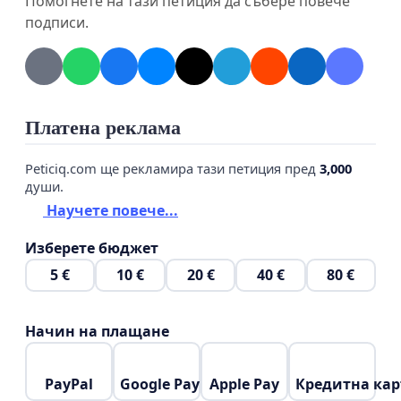
Помогнете на тази петиция да събере повече
подписи.
Нашите искания:
1 Незабавно намиране на компромисно
решение между арендатора "Аква Соул" ЕООД на
басейн „Антим“ и ръководството на СКП
Платена реклама
"Траяна“, което да позволи на клуба да продължи
тренировъчната си дейност необезпокоявано.
Peticiq.com ще рекламира тази петиция пред
3,000
души.
2 Намеса на Община Казанлък като медиатор и
Научете повече...
гарант за защитата на детския спорт в града.
Изберете бюджет
5 €
10 €
20 €
40 €
80 €
Начин на плащане
PayPal
Google Pay
Apple Pay
Кредитна кар