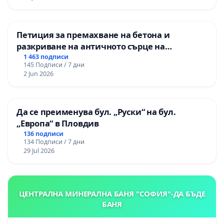
Петиция за премахване на бетона и
разкриване на античното сърце на
Могиланската могила във Враца
1 463 подписи
145 Подписи / 7 дни
2 Jun 2026
Да се преименува бул. „Руски“ на бул.
„Европа“ в Пловдив
136 подписи
134 Подписи / 7 дни
29 Jul 2026
ЦЕНТРАЛНА МИНЕРАЛНА БАНЯ "СОФИЯ"-ДА БЪДЕ
БАНЯ