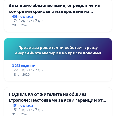
За спешно обезопасяване, определяне на
конкретни срокове и извършване на
цялостна рехабилитация на
403 подписи
174 Подписи / 7 дни
републиканския път между пътен възел АМ
28 Jul 2026
„Тракия“ - гр. Ихтиман - с. Мирово - к.к.
Момин проход
Призив за решителни действия срещу
енергийната империя на Христо Ковачки!
3 233 подписи
170 Подписи / 7 дни
18 Jun 2026
ПОДПИСКА от жителите на община
Етрополе: Настояваме за ясни гаранции от
“Елаците-МЕД” АД и от държавата, че ще се
151 подписи
151 Подписи / 7 дни
изпълнят всички екологични норми!
31 Jul 2026