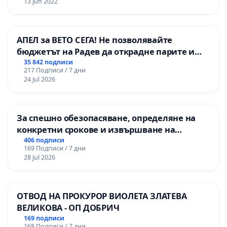
13 Jun 2022
АПЕЛ за ВЕТО СЕГА! Не позволявайте
бюджетът на Радев да открадне парите и
правата ни в тъмното
35 842 подписи
217 Подписи / 7 дни
24 Jul 2026
За спешно обезопасяване, определяне на
конкретни срокове и извършване на
цялостна рехабилитация на
406 подписи
169 Подписи / 7 дни
републиканския път между пътен възел АМ
28 Jul 2026
„Тракия“ - гр. Ихтиман - с. Мирово - к.к.
Момин проход
ОТВОД НА ПРОКУРОР ВИОЛЕТА ЗЛАТЕВА
ВЕЛИКОВА - ОП ДОБРИЧ
169 подписи
168 Подписи / 7 дни