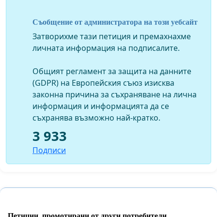
Твърдим, че действията на Волен Сидеров, в
Съобщение от администратора на този уебсайт
конкретните случаи представляват и изключително
тежка проява на "хулиганство" (чл. 325 от НК, ал.1 и
Затворихме тази петиция и премахнахме
ал.2).
личната информация на подписалите.
По-голямата обществената опасност на деянието се
обуславя от това, че деецът е "длъжностно лице" (по
Общият регламент за защита на данните
смъсъла на НК) от най-висок ранг, а лицата срещу
(GDPR) на Европейския съюз изисква
които е насочено деянието са "полицейски орган" и
законна причина за съхраняване на лична
"представител на обществеността" (също по
информация и информацията да се
смисъла на НК). Описаните деяния афектират цялото
съхранява възможно най-кратко.
общество, като целят да всеят страх и несигурност.
3 933
Твърдим, че тези престъпни деяния са насочени
Подписи
срещу свободата на словото, неприкосновеността на
личността и достойнството на българските
граждани.
Ние настояваме да предприемете мерки в
следните три насоки:
Петиции, промотирани от други потребители