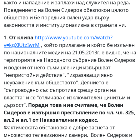
както и нападение и заплахи над служител на реда
.
Поведението на Волен Сидеров обезпокои цялото
общество и бе поредния силен удар върху
законността и институционализма в страната ни.
1.
От клипа
http://www.youtube.com/watch?
v=kgXlUtzIwrM
, който прилагаме и който бе излъчен
по националните медии на 21.05.2013г. е видно, че на
територията на Народното събрание Волен Сидеров
и водени от него съмишленици извършват
"непристойни действия", "изразяващи явно
неуважение към обществото". Деянието е
"съпроводено със съпротива срещу орган на
властта" и се "отличава с изключителен цинизъм и
дързост“.
Поради това ние считаме, че Волен
Сидеров е извършил престъпление по чл. чл. 325,
ал.2 и ал.1 от Наказателния кодекс.
Фактическата обстановка е добре заснета от
множество телевизионни камери. Волен Сидеров и