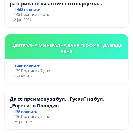
разкриване на античното сърце на
Могиланската могила във Враца
1 468 подписи
143 Подписи / 7 дни
2 Jun 2026
ЦЕНТРАЛНА МИНЕРАЛНА БАНЯ "СОФИЯ"-ДА БЪДЕ
БАНЯ
3 488 подписи
139 Подписи / 7 дни
12 Feb 2025
Да се преименува бул. „Руски“ на бул.
„Европа“ в Пловдив
138 подписи
136 Подписи / 7 дни
29 Jul 2026