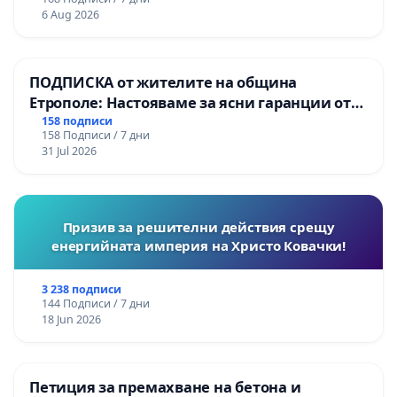
6 Aug 2026
ПОДПИСКА от жителите на община
Етрополе: Настояваме за ясни гаранции от
“Елаците-МЕД” АД и от държавата, че ще се
158 подписи
158 Подписи / 7 дни
изпълнят всички екологични норми!
31 Jul 2026
Призив за решителни действия срещу
енергийната империя на Христо Ковачки!
3 238 подписи
144 Подписи / 7 дни
18 Jun 2026
Петиция за премахване на бетона и