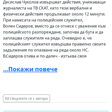
Десислав Чуколов извършват действия, унижаващи
журналиста на ТВ СКАТ, като тези вербални и
физически действия продължават около 12 минути.
При намесата на полицейския служител,
Волен Сидеров, вместо да се отнесе с уважение към
полицейското разпореждане, започва да бута и да
заплашва служителя на реда. Очевидно е, че
полицейският служител извършва правилно своите
задължения по опазване на реда около НС.
В.Сидеров отива и по-далеч - изтъква своя
депутатски имунитет и казва на полицая, че ще се
...Покажи повече
обади на неговия началник, което е неправомерно и
грубо погазване на законността.
2.
На 16.06.2013г. народният представител
В.Сидеров повтаря своите действия и срещу
граждани и журналисти от Канал 3 -
Свържете се с автора
http://offnews.bg/index.php/207447/volen-izchaka-
protestat-da-svarshi-i-napadna-zhurnalisti-video