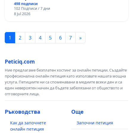
498 подписи
102 Подписи / 7 дни
8 Jul 2026
1
2
3
4
5
6
7
»
Peticiq.com
Ние предлагаме безплатен хостинг за онлайн петиции. Създайте
професионална онлайн петиция като използвате нашата мощна
услуга. Петициите ни са споменавани в медиите всеки ден и са
един невероятен начин да бъдете забелязани от обществото и
отговорните лица.
Ръководства
Още
Как да започнете
Започни петиция
онлайн петиция