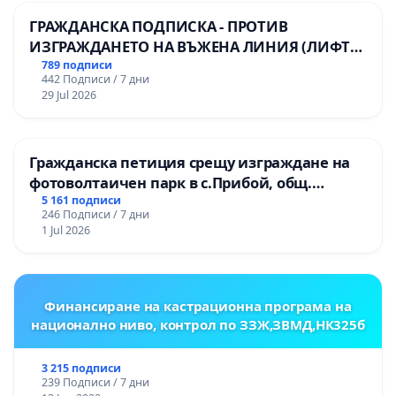
ГРАЖДАНСКА ПОДПИСКА - ПРОТИВ
ИЗГРАЖДАНЕТО НА ВЪЖЕНА ЛИНИЯ (ЛИФТ)
НА ТЕРИТОРИЯТА НА ПРИРОДНА
789 подписи
442 Подписи / 7 дни
ЗАБЕЛЕЖИТЕЛНОСТ „ХЪЛМ НА
29 Jul 2026
ОСВОБОДИТЕЛИТЕ“ (БУНАРДЖИК)
Гражданска петиция срещу изграждане на
фотоволтаичен парк в с.Прибой, общ.
Радомир
5 161 подписи
246 Подписи / 7 дни
1 Jul 2026
Финансиране на кастрационна програма на
национално ниво, контрол по ЗЗЖ,ЗВМД,НК325б
3 215 подписи
239 Подписи / 7 дни