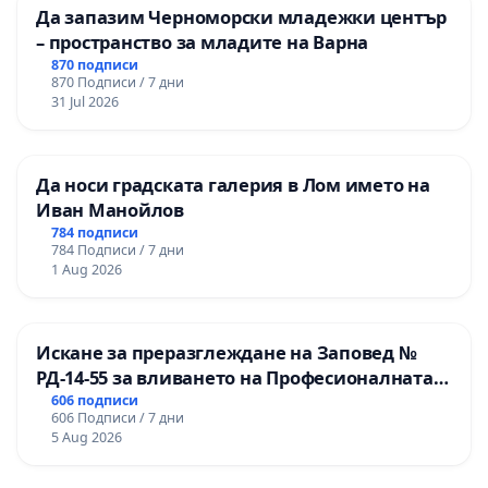
Да запазим Черноморски младежки център
– пространство за младите на Варна
870 подписи
870 Подписи / 7 дни
31 Jul 2026
Да носи градската галерия в Лом името на
Иван Манойлов
784 подписи
784 Подписи / 7 дни
1 Aug 2026
Искане за преразглеждане на Заповед №
РД-14-55 за вливането на Професионалната
гимназия по промишлени технологии в
606 подписи
606 Подписи / 7 дни
Професионалната гимназия по икономика и
5 Aug 2026
мениджмънт – гр. Пазарджик