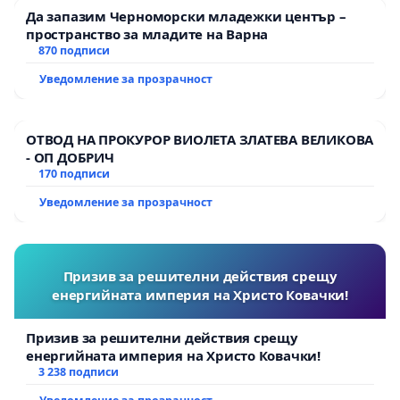
към обществото и най-вече към децата ни.
Да запазим Черноморски младежки център –
пространство за младите на Варна
С уважение:
870 подписи
Граждани на Република България
Уведомление за прозрачност
ОТВОД НА ПРОКУРОР ВИОЛЕТА ЗЛАТЕВА ВЕЛИКОВА
Автори: Л. Авджийски, сдружение "Справедливост 21"
- ОП ДОБРИЧ
170 подписи
Уведомление за прозрачност
Призив за решителни действия срещу
енергийната империя на Христо Ковачки!
Призив за решителни действия срещу
енергийната империя на Христо Ковачки!
3 238 подписи