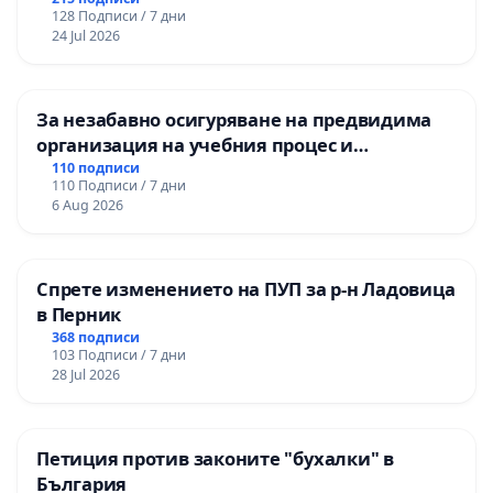
128 Подписи / 7 дни
24 Jul 2026
За незабавно осигуряване на предвидима
организация на учебния процес и
гарантиране на правото на равнопоставено
110 подписи
110 Подписи / 7 дни
и качествено образование на учениците от
6 Aug 2026
ОУ „Княз Александър I“ и Хуманитарна
гимназия „
Спрете изменението на ПУП за р-н Ладовица
в Перник
368 подписи
103 Подписи / 7 дни
28 Jul 2026
Петиция против законите "бухалки" в
България