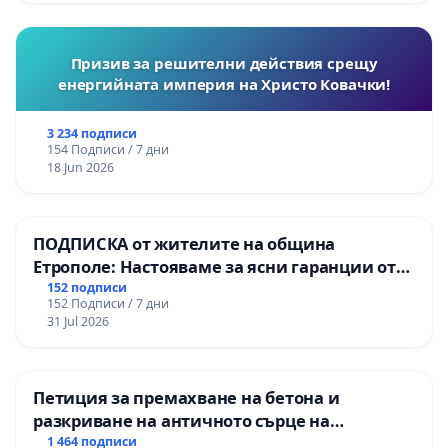
Момин проход
Призив за решителни действия срещу
енергийната империя на Христо Ковачки!
3 234 подписи
154 Подписи / 7 дни
18 Jun 2026
ПОДПИСКА от жителите на община
Етрополе: Настояваме за ясни гаранции от
“Елаците-МЕД” АД и от държавата, че ще се
152 подписи
152 Подписи / 7 дни
изпълнят всички екологични норми!
31 Jul 2026
Петиция за премахване на бетона и
разкриване на античното сърце на
Могиланската могила във Враца
1 464 подписи