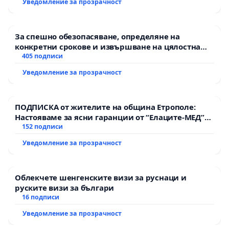
Уведомление за прозрачност
За спешно обезопасяване, определяне на
конкретни срокове и извършване на цялостна
рехабилитация на републиканския път между
405 подписи
пътен възел АМ „Тракия“ - гр. Ихтиман - с.
Уведомление за прозрачност
Мирово - к.к. Момин проход
ПОДПИСКА от жителите на община Етрополе:
Настояваме за ясни гаранции от “Елаците-МЕД”
АД и от държавата, че ще се изпълнят всички
152 подписи
екологични норми!
Уведомление за прозрачност
Облекчете шенгенските визи за руснаци и
руските визи за българи
16 подписи
Уведомление за прозрачност