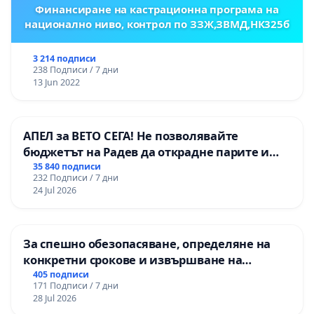
Финансиране на кастрационна програма на
национално ниво, контрол по ЗЗЖ,ЗВМД,НК325б
3 214 подписи
238 Подписи / 7 дни
13 Jun 2022
АПЕЛ за ВЕТО СЕГА! Не позволявайте
бюджетът на Радев да открадне парите и
правата ни в тъмното
35 840 подписи
232 Подписи / 7 дни
24 Jul 2026
За спешно обезопасяване, определяне на
конкретни срокове и извършване на
цялостна рехабилитация на
405 подписи
171 Подписи / 7 дни
републиканския път между пътен възел АМ
28 Jul 2026
„Тракия“ - гр. Ихтиман - с. Мирово - к.к.