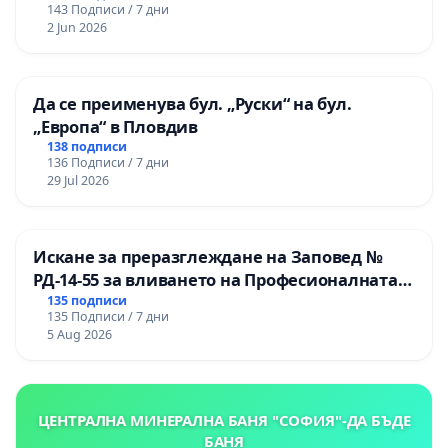
143 Подписи / 7 дни
2 Jun 2026
Да се преименува бул. „Руски“ на бул.
„Европа“ в Пловдив
138 подписи
136 Подписи / 7 дни
29 Jul 2026
Искане за преразглеждане на Заповед №
РД-14-55 за вливането на Професионалната
гимназия по промишлени технологии в
135 подписи
135 Подписи / 7 дни
Професионалната гимназия по икономика и
5 Aug 2026
мениджмънт – гр. Пазарджик
ЦЕНТРАЛНА МИНЕРАЛНА БАНЯ "СОФИЯ"-ДА БЪДЕ
БАНЯ