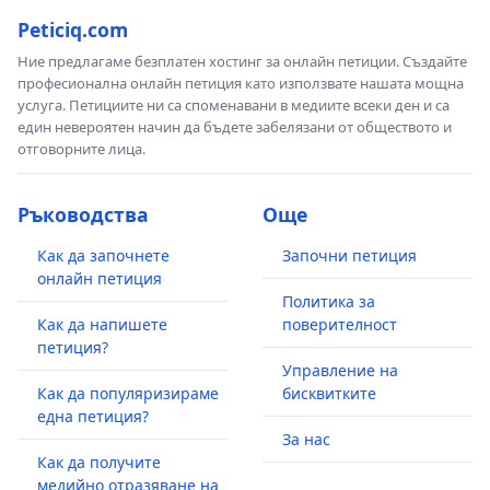
Peticiq.com
Ние предлагаме безплатен хостинг за онлайн петиции. Създайте
професионална онлайн петиция като използвате нашата мощна
услуга. Петициите ни са споменавани в медиите всеки ден и са
един невероятен начин да бъдете забелязани от обществото и
отговорните лица.
Ръководства
Още
Как да започнете
Започни петиция
онлайн петиция
Политика за
Как да напишете
поверителност
петиция?
Управление на
Как да популяризираме
бисквитките
една петиция?
За нас
Как да получите
медийно отразяване на