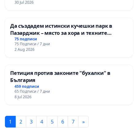
30 Jul 2026
Да създадем истински кучешки парк в
Пазарджик – място за хора и техните
любимци
75 подписи
75 Подписи / 7 дни
2 Aug 2026
Петиция против законите "бухалки" в
България
459 подписи
65 Подписи / 7 дни
8 Jul 2026
1
2
3
4
5
6
7
»