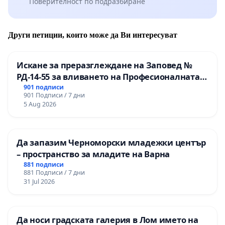
Поверителност по подразбиране
Други петиции, които може да Ви интересуват
Искане за преразглеждане на Заповед №
РД-14-55 за вливането на Професионалната
гимназия по промишлени технологии в
901 подписи
901 Подписи / 7 дни
Професионалната гимназия по икономика и
5 Aug 2026
мениджмънт – гр. Пазарджик
Да запазим Черноморски младежки център
– пространство за младите на Варна
881 подписи
881 Подписи / 7 дни
31 Jul 2026
Да носи градската галерия в Лом името на