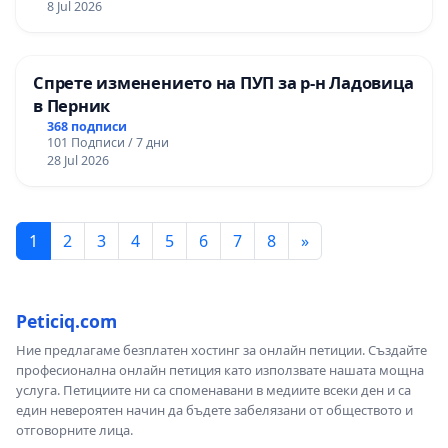
8 Jul 2026
Спрете изменението на ПУП за р-н Ладовица
в Перник
368 подписи
101 Подписи / 7 дни
28 Jul 2026
1
2
3
4
5
6
7
8
»
Peticiq.com
Ние предлагаме безплатен хостинг за онлайн петиции. Създайте
професионална онлайн петиция като използвате нашата мощна
услуга. Петициите ни са споменавани в медиите всеки ден и са
един невероятен начин да бъдете забелязани от обществото и
отговорните лица.