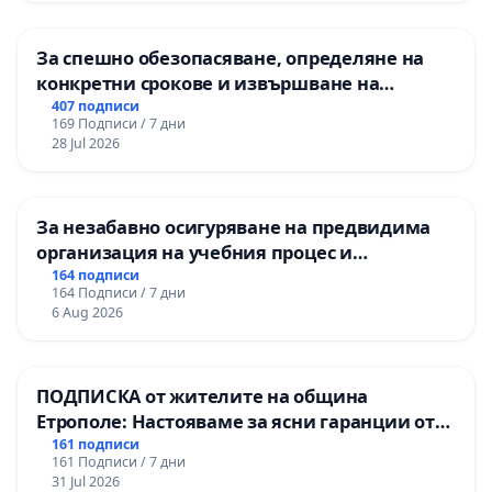
За спешно обезопасяване, определяне на
конкретни срокове и извършване на
цялостна рехабилитация на
407 подписи
169 Подписи / 7 дни
републиканския път между пътен възел АМ
28 Jul 2026
„Тракия“ - гр. Ихтиман - с. Мирово - к.к.
Момин проход
За незабавно осигуряване на предвидима
организация на учебния процес и
гарантиране на правото на равнопоставено
164 подписи
164 Подписи / 7 дни
и качествено образование на учениците от
6 Aug 2026
ОУ „Княз Александър I“ и Хуманитарна
гимназия „
ПОДПИСКА от жителите на община
Етрополе: Настояваме за ясни гаранции от
“Елаците-МЕД” АД и от държавата, че ще се
161 подписи
161 Подписи / 7 дни
изпълнят всички екологични норми!
31 Jul 2026