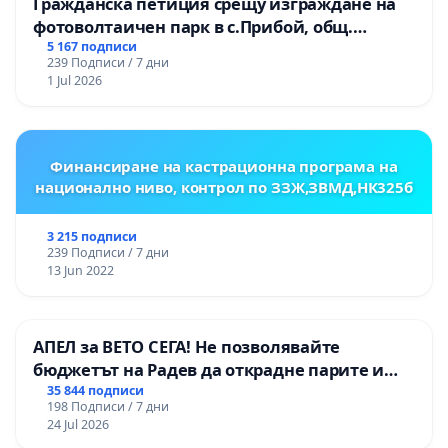
Гражданска петиция срещу изграждане на
фотоволтаичен парк в с.Прибой, общ.
Радомир
5 167 подписи
239 Подписи / 7 дни
1 Jul 2026
Финансиране на кастрационна програма на
национално ниво, контрол по ЗЗЖ,ЗВМД,НК325б
3 215 подписи
239 Подписи / 7 дни
13 Jun 2022
АПЕЛ за ВЕТО СЕГА! Не позволявайте
бюджетът на Радев да открадне парите и
правата ни в тъмното
35 844 подписи
198 Подписи / 7 дни
24 Jul 2026