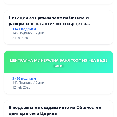
Петиция за премахване на бетона и
разкриване на античното сърце на
Могиланската могила във Враца
1 471 подписи
145 Подписи / 7 дни
2 Jun 2026
ЦЕНТРАЛНА МИНЕРАЛНА БАНЯ "СОФИЯ"-ДА БЪДЕ
БАНЯ
3 492 подписи
143 Подписи / 7 дни
12 Feb 2025
В подкрепа на създаването на Общностен
център в село Църква