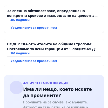
За спешно обезопасяване, определяне на
конкретни срокове и извършване на цялостна
рехабилитация на републиканския път между
407 подписи
пътен възел АМ „Тракия“ - гр. Ихтиман - с.
Уведомление за прозрачност
Мирово - к.к. Момин проход
ПОДПИСКА от жителите на община Етрополе:
Настояваме за ясни гаранции от “Елаците-МЕД”
АД и от държавата, че ще се изпълнят всички
161 подписи
екологични норми!
Уведомление за прозрачност
ЗАПОЧНЕТЕ СВОЯ ПЕТИЦИЯ
Има ли нещо, което искате
да промените?
Промяната не се случва, ако мълчите.
Авторът на тази петиция се изправи и