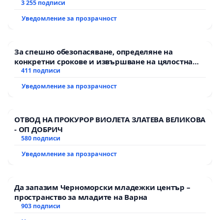
3 255 подписи
Уведомление за прозрачност
За спешно обезопасяване, определяне на
конкретни срокове и извършване на цялостна
рехабилитация на републиканския път между
411 подписи
пътен възел АМ „Тракия“ - гр. Ихтиман - с.
Уведомление за прозрачност
Мирово - к.к. Момин проход
ОТВОД НА ПРОКУРОР ВИОЛЕТА ЗЛАТЕВА ВЕЛИКОВА
- ОП ДОБРИЧ
580 подписи
Уведомление за прозрачност
Да запазим Черноморски младежки център –
пространство за младите на Варна
903 подписи