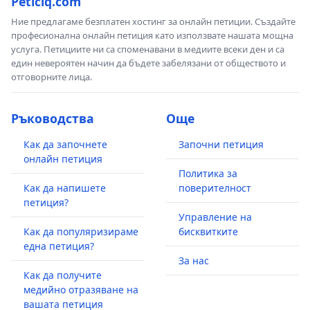
Peticiq.com
Ние предлагаме безплатен хостинг за онлайн петиции. Създайте
професионална онлайн петиция като използвате нашата мощна
услуга. Петициите ни са споменавани в медиите всеки ден и са
един невероятен начин да бъдете забелязани от обществото и
отговорните лица.
Ръководства
Още
Как да започнете
Започни петиция
онлайн петиция
Политика за
Как да напишете
поверителност
петиция?
Управление на
Как да популяризираме
бисквитките
една петиция?
За нас
Как да получите
медийно отразяване на
вашата петиция