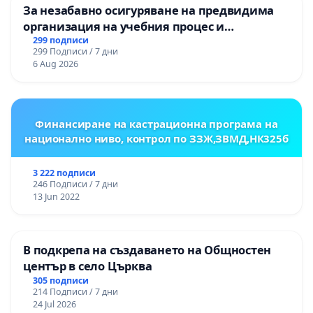
За незабавно осигуряване на предвидима
организация на учебния процес и
гарантиране на правото на равнопоставено
299 подписи
299 Подписи / 7 дни
и качествено образование на учениците от
6 Aug 2026
ОУ „Княз Александър I“ и Хуманитарна
гимназия „
Финансиране на кастрационна програма на
национално ниво, контрол по ЗЗЖ,ЗВМД,НК325б
3 222 подписи
246 Подписи / 7 дни
13 Jun 2022
В подкрепа на създаването на Общностен
център в село Църква
305 подписи
214 Подписи / 7 дни
24 Jul 2026