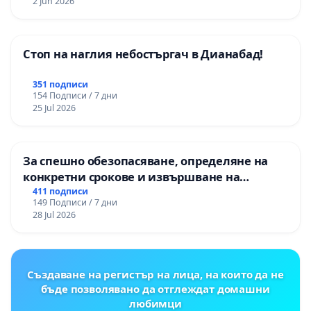
2 Jun 2026
Стоп на наглия небостъргач в Дианабад!
351 подписи
154 Подписи / 7 дни
25 Jul 2026
За спешно обезопасяване, определяне на
конкретни срокове и извършване на
цялостна рехабилитация на
411 подписи
149 Подписи / 7 дни
републиканския път между пътен възел АМ
28 Jul 2026
„Тракия“ - гр. Ихтиман - с. Мирово - к.к.
Момин проход
Създаване на регистър на лица, на които да не
бъде позволявано да отглеждат домашни
любимци