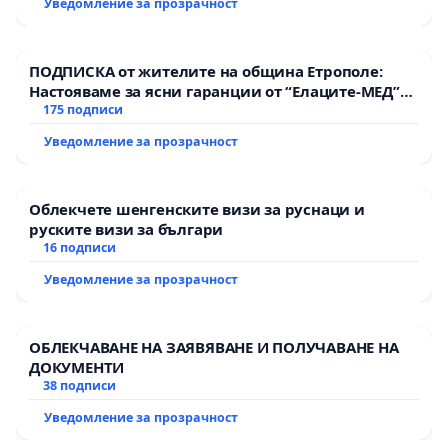
Уведомление за прозрачност
ПОДПИСКА от жителите на община Етрополе:
Настояваме за ясни гаранции от “Елаците-МЕД”
АД и от държавата, че ще се изпълнят всички
175 подписи
екологични норми!
Уведомление за прозрачност
Облекчете шенгенските визи за руснаци и
руските визи за българи
16 подписи
Уведомление за прозрачност
ОБЛЕКЧАВАНЕ НА ЗАЯВЯВАНЕ И ПОЛУЧАВАНЕ НА
ДОКУМЕНТИ
38 подписи
Уведомление за прозрачност