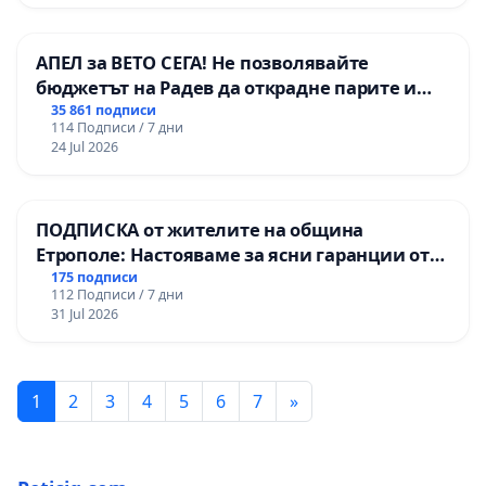
АПЕЛ за ВЕТО СЕГА! Не позволявайте
бюджетът на Радев да открадне парите и
правата ни в тъмното
35 861 подписи
114 Подписи / 7 дни
24 Jul 2026
ПОДПИСКА от жителите на община
Етрополе: Настояваме за ясни гаранции от
“Елаците-МЕД” АД и от държавата, че ще се
175 подписи
112 Подписи / 7 дни
изпълнят всички екологични норми!
31 Jul 2026
1
2
3
4
5
6
7
»