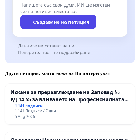
Напишете със свои думи. ИИ ще изготви
силна петиция вместо вас.
Създаване на петиция
Данните ви остават ваши
Поверителност по подразбиране
Други петиции, които може да Ви интересуват
Искане за преразглеждане на Заповед №
РД-14-55 за вливането на Професионалната
гимназия по промишлени технологии в
1 141 подписи
1 141 Подписи / 7 дни
Професионалната гимназия по икономика и
5 Aug 2026
мениджмънт – гр. Пазарджик