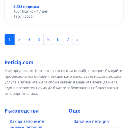
3 253 подписи
106 Подписи / 7 дни
18 Jun 2026
1
2
3
4
5
6
7
»
Peticiq.com
Ние предлагаме безплатен хостинг за онлайн петиции. Създайте
професионална онлайн петиция като използвате нашата мощна
услуга. Петициите ни са споменавани в медиите всеки ден и са
един невероятен начин да бъдете забелязани от обществото и
отговорните лица.
Ръководства
Още
Как да започнете
Започни петиция
онлайн петиция