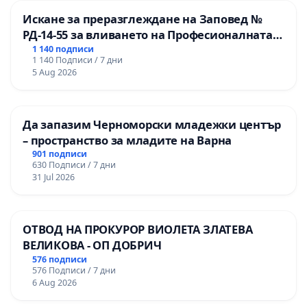
Искане за преразглеждане на Заповед №
РД-14-55 за вливането на Професионалната
гимназия по промишлени технологии в
1 140 подписи
1 140 Подписи / 7 дни
Професионалната гимназия по икономика и
5 Aug 2026
мениджмънт – гр. Пазарджик
Да запазим Черноморски младежки център
– пространство за младите на Варна
901 подписи
630 Подписи / 7 дни
31 Jul 2026
ОТВОД НА ПРОКУРОР ВИОЛЕТА ЗЛАТЕВА
ВЕЛИКОВА - ОП ДОБРИЧ
576 подписи
576 Подписи / 7 дни
6 Aug 2026