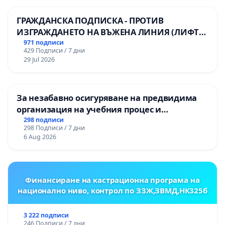
ГРАЖДАНСКА ПОДПИСКА - ПРОТИВ
ИЗГРАЖДАНЕТО НА ВЪЖЕНА ЛИНИЯ (ЛИФТ)
НА ТЕРИТОРИЯТА НА ПРИРОДНА
971 подписи
429 Подписи / 7 дни
ЗАБЕЛЕЖИТЕЛНОСТ „ХЪЛМ НА
29 Jul 2026
ОСВОБОДИТЕЛИТЕ“ (БУНАРДЖИК)
За незабавно осигуряване на предвидима
организация на учебния процес и
гарантиране на правото на равнопоставено
298 подписи
298 Подписи / 7 дни
и качествено образование на учениците от
6 Aug 2026
ОУ „Княз Александър I“ и Хуманитарна
гимназия „
Финансиране на кастрационна програма на
национално ниво, контрол по ЗЗЖ,ЗВМД,НК325б
3 222 подписи
246 Подписи / 7 дни