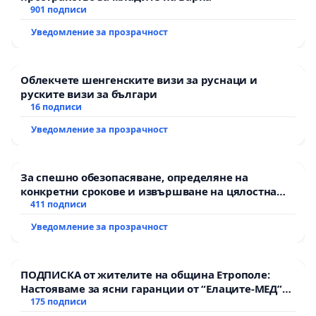
901 подписи
Уведомление за прозрачност
Облекчете шенгенските визи за руснаци и
руските визи за българи
16 подписи
Уведомление за прозрачност
За спешно обезопасяване, определяне на
конкретни срокове и извършване на цялостна
рехабилитация на републиканския път между
411 подписи
пътен възел АМ „Тракия“ - гр. Ихтиман - с.
Уведомление за прозрачност
Мирово - к.к. Момин проход
ПОДПИСКА от жителите на община Етрополе:
Настояваме за ясни гаранции от “Елаците-МЕД”
АД и от държавата, че ще се изпълнят всички
175 подписи