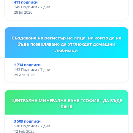
цялостна рехабилитация на
411 подписи
149 Подписи / 7 дни
републиканския път между пътен възел АМ
28 Jul 2026
„Тракия“ - гр. Ихтиман - с. Мирово - к.к.
Момин проход
Създаване на регистър на лица, на които да не
бъде позволявано да отглеждат домашни
любимци
1 734 подписи
143 Подписи / 7 дни
29 Apr 2026
ЦЕНТРАЛНА МИНЕРАЛНА БАНЯ "СОФИЯ"-ДА БЪДЕ
БАНЯ
3 509 подписи
136 Подписи / 7 дни
12 Feb 2025