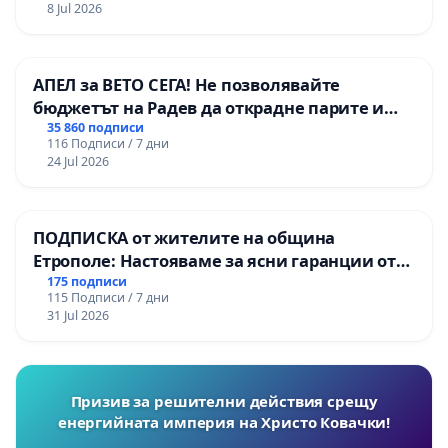
8 Jul 2026
АПЕЛ за ВЕТО СЕГА! Не позволявайте
бюджетът на Радев да открадне парите и
правата ни в тъмното
35 860 подписи
116 Подписи / 7 дни
24 Jul 2026
ПОДПИСКА от жителите на община
Етрополе: Настояваме за ясни гаранции от
“Елаците-МЕД” АД и от държавата, че ще се
175 подписи
115 Подписи / 7 дни
изпълнят всички екологични норми!
31 Jul 2026
Призив за решителни действия срещу
енергийната империя на Христо Ковачки!