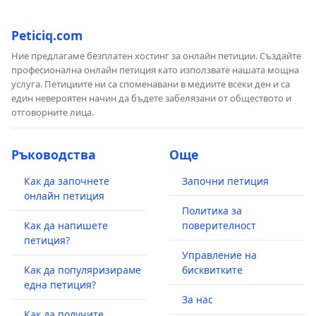
Peticiq.com
Ние предлагаме безплатен хостинг за онлайн петиции. Създайте
професионална онлайн петиция като използвате нашата мощна
услуга. Петициите ни са споменавани в медиите всеки ден и са
един невероятен начин да бъдете забелязани от обществото и
отговорните лица.
Ръководства
Още
Как да започнете
Започни петиция
онлайн петиция
Политика за
Как да напишете
поверителност
петиция?
Управление на
Как да популяризираме
бисквитките
една петиция?
За нас
Как да получите