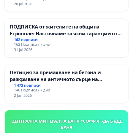
републиканския път между пътен възел АМ
28 Jul 2026
„Тракия“ - гр. Ихтиман - с. Мирово - к.к.
Момин проход
ПОДПИСКА от жителите на община
Етрополе: Настояваме за ясни гаранции от
“Елаците-МЕД” АД и от държавата, че ще се
162 подписи
162 Подписи / 7 дни
изпълнят всички екологични норми!
31 Jul 2026
Петиция за премахване на бетона и
разкриване на античното сърце на
Могиланската могила във Враца
1 472 подписи
146 Подписи / 7 дни
2 Jun 2026
ЦЕНТРАЛНА МИНЕРАЛНА БАНЯ "СОФИЯ"-ДА БЪДЕ
БАНЯ