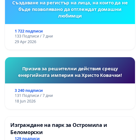
Създаване на регистър на лица, на които да не
бъде позволявано да отглеждат домашни
любимци
1 722 подписи
133 Подписи / 7 дни
29 Apr 2026
Призив за решителни действия срещу
енергийната империя на Христо Ковачки!
3 240 подписи
131 Подписи / 7 дни
18 Jun 2026
Изграждане на парк за Остромила и
Беломорски
129 подписи