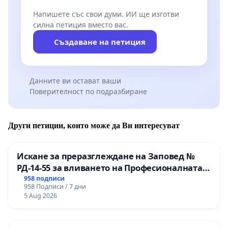
Напишете със свои думи. ИИ ще изготви
силна петиция вместо вас.
Създаване на петиция
Данните ви остават ваши
Поверителност по подразбиране
Други петиции, които може да Ви интересуват
Искане за преразглеждане на Заповед №
РД-14-55 за вливането на Професионалната
гимназия по промишлени технологии в
958 подписи
958 Подписи / 7 дни
Професионалната гимназия по икономика и
5 Aug 2026
мениджмънт – гр. Пазарджик