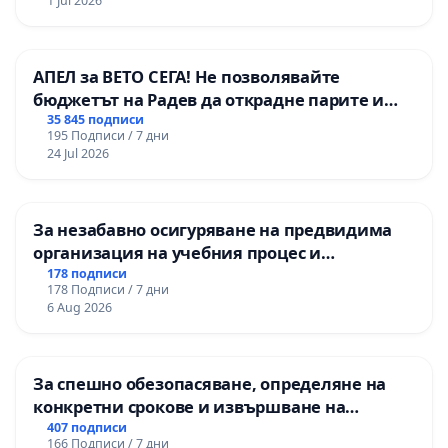
1 Jul 2026
АПЕЛ за ВЕТО СЕГА! Не позволявайте
бюджетът на Радев да открадне парите и
правата ни в тъмното
35 845 подписи
195 Подписи / 7 дни
24 Jul 2026
За незабавно осигуряване на предвидима
организация на учебния процес и
гарантиране на правото на равнопоставено
178 подписи
178 Подписи / 7 дни
и качествено образование на учениците от
6 Aug 2026
ОУ „Княз Александър I“ и Хуманитарна
гимназия „
За спешно обезопасяване, определяне на
конкретни срокове и извършване на
цялостна рехабилитация на
407 подписи
166 Подписи / 7 дни