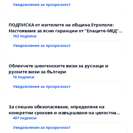
Уведомление за прозрачност
ПОДПИСКА от жителите на община Етрополе:
Настояваме за ясни гаранции от “Елаците-МЕД”
АД и от държавата, че ще се изпълнят всички
162 подписи
екологични норми!
Уведомление за прозрачност
Облекчете шенгенските визи за руснаци и
руските визи за българи
16 подписи
Уведомление за прозрачност
За спешно обезопасяване, определяне на
конкретни срокове и извършване на цялостна
рехабилитация на републиканския път между
407 подписи
пътен възел АМ „Тракия“ - гр. Ихтиман - с.
Уведомление за прозрачност
Мирово - к.к. Момин проход