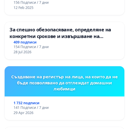
156 Подписи / 7 дни
12 Feb 2025
За спешно обезопасяване, определяне на
конкретни срокове и извършване на
цялостна рехабилитация на
409 подписи
154 Подписи / 7 дни
републиканския път между пътен възел АМ
28 Jul 2026
„Тракия“ - гр. Ихтиман - с. Мирово - к.к.
Момин проход
Създаване на регистър на лица, на които да не
бъде позволявано да отглеждат домашни
любимци
1 732 подписи
141 Подписи / 7 дни
29 Apr 2026