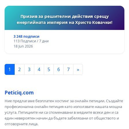
Призив за решителни действия срещу
енергийната империя на Христо Ковачки!
3 248 подписи
113 Подписи / 7 дни
18 Jun 2026
1
2
3
4
5
6
7
»
Peticiq.com
Ние предлагаме безплатен хостинг за онлайн петиции. Създайте
професионална онлайн петиция като използвате нашата мощна
услуга. Петициите ни са споменавани в медиите всеки ден и са
един невероятен начин да бъдете забелязани от обществото и
отговорните лица.