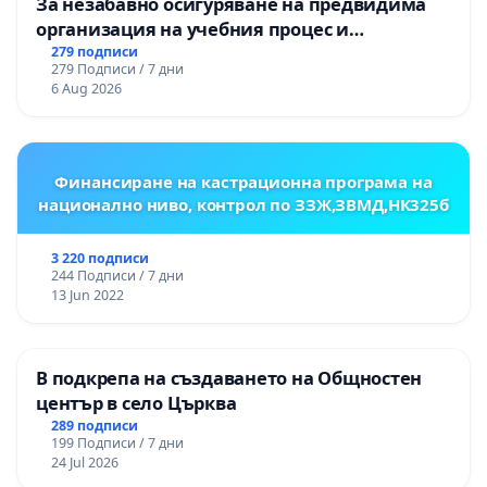
За незабавно осигуряване на предвидима
организация на учебния процес и
гарантиране на правото на равнопоставено
279 подписи
279 Подписи / 7 дни
и качествено образование на учениците от
6 Aug 2026
ОУ „Княз Александър I“ и Хуманитарна
гимназия „
Финансиране на кастрационна програма на
национално ниво, контрол по ЗЗЖ,ЗВМД,НК325б
3 220 подписи
244 Подписи / 7 дни
13 Jun 2022
В подкрепа на създаването на Общностен
център в село Църква
289 подписи
199 Подписи / 7 дни
24 Jul 2026