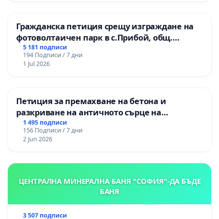
Гражданска петиция срещу изграждане на
фотоволтаичен парк в с.Прибой, общ.
Радомир
5 181 подписи
194 Подписи / 7 дни
1 Jul 2026
Петиция за премахване на бетона и
разкриване на античното сърце на
Могиланската могила във Враца
1 495 подписи
156 Подписи / 7 дни
2 Jun 2026
ЦЕНТРАЛНА МИНЕРАЛНА БАНЯ "СОФИЯ"-ДА БЪДЕ
БАНЯ
3 507 подписи