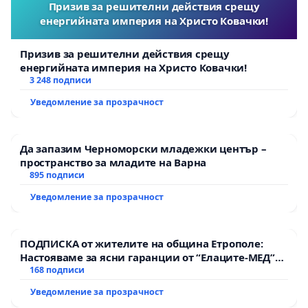
Призив за решителни действия срещу
енергийната империя на Христо Ковачки!
Призив за решителни действия срещу
енергийната империя на Христо Ковачки!
3 248 подписи
Уведомление за прозрачност
Да запазим Черноморски младежки център –
пространство за младите на Варна
895 подписи
Уведомление за прозрачност
ПОДПИСКА от жителите на община Етрополе:
Настояваме за ясни гаранции от “Елаците-МЕД”
АД и от държавата, че ще се изпълнят всички
168 подписи
екологични норми!
Уведомление за прозрачност