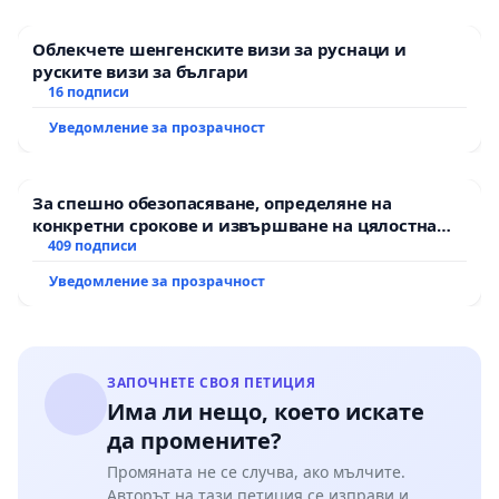
Облекчете шенгенските визи за руснаци и
руските визи за българи
16 подписи
Уведомление за прозрачност
За спешно обезопасяване, определяне на
конкретни срокове и извършване на цялостна
рехабилитация на републиканския път между
409 подписи
пътен възел АМ „Тракия“ - гр. Ихтиман - с.
Уведомление за прозрачност
Мирово - к.к. Момин проход
ЗАПОЧНЕТЕ СВОЯ ПЕТИЦИЯ
Има ли нещо, което искате
да промените?
Промяната не се случва, ако мълчите.
Авторът на тази петиция се изправи и