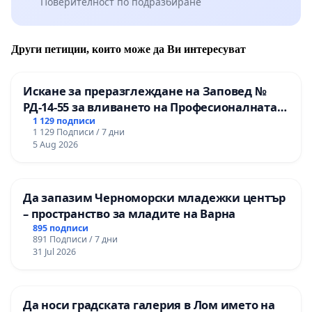
Поверителност по подразбиране
Други петиции, които може да Ви интересуват
Искане за преразглеждане на Заповед №
РД-14-55 за вливането на Професионалната
гимназия по промишлени технологии в
1 129 подписи
1 129 Подписи / 7 дни
Професионалната гимназия по икономика и
5 Aug 2026
мениджмънт – гр. Пазарджик
Да запазим Черноморски младежки център
– пространство за младите на Варна
895 подписи
891 Подписи / 7 дни
31 Jul 2026
Да носи градската галерия в Лом името на