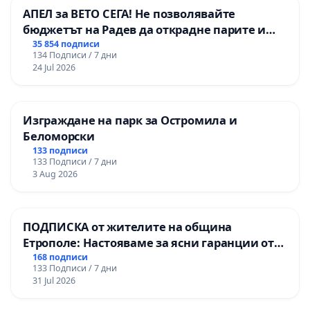
АПЕЛ за ВЕТО СЕГА! Не позволявайте
бюджетът на Радев да открадне парите и
правата ни в тъмното
35 854 подписи
134 Подписи / 7 дни
24 Jul 2026
Изграждане на парк за Остромила и
Беломорски
133 подписи
133 Подписи / 7 дни
3 Aug 2026
ПОДПИСКА от жителите на община
Етрополе: Настояваме за ясни гаранции от
“Елаците-МЕД” АД и от държавата, че ще се
168 подписи
133 Подписи / 7 дни
изпълнят всички екологични норми!
31 Jul 2026