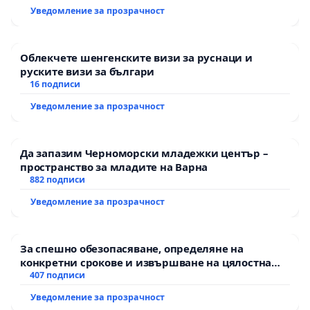
екологични норми!
Уведомление за прозрачност
Облекчете шенгенските визи за руснаци и
руските визи за българи
16 подписи
Уведомление за прозрачност
Да запазим Черноморски младежки център –
пространство за младите на Варна
882 подписи
Уведомление за прозрачност
За спешно обезопасяване, определяне на
конкретни срокове и извършване на цялостна
рехабилитация на републиканския път между
407 подписи
пътен възел АМ „Тракия“ - гр. Ихтиман - с.
Уведомление за прозрачност
Мирово - к.к. Момин проход