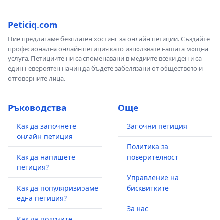
Peticiq.com
Ние предлагаме безплатен хостинг за онлайн петиции. Създайте
професионална онлайн петиция като използвате нашата мощна
услуга. Петициите ни са споменавани в медиите всеки ден и са
един невероятен начин да бъдете забелязани от обществото и
отговорните лица.
Ръководства
Още
Как да започнете
Започни петиция
онлайн петиция
Политика за
Как да напишете
поверителност
петиция?
Управление на
Как да популяризираме
бисквитките
една петиция?
За нас
Как да получите