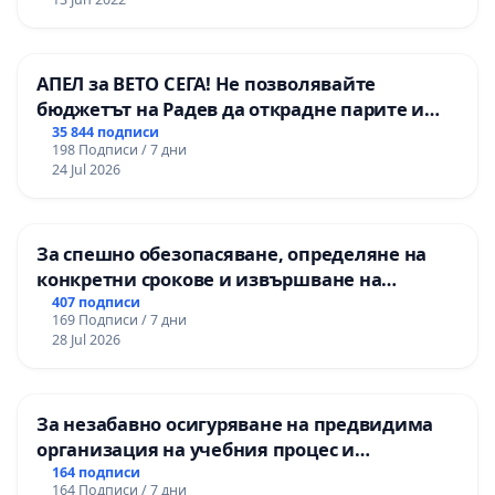
АПЕЛ за ВЕТО СЕГА! Не позволявайте
бюджетът на Радев да открадне парите и
правата ни в тъмното
35 844 подписи
198 Подписи / 7 дни
24 Jul 2026
За спешно обезопасяване, определяне на
конкретни срокове и извършване на
цялостна рехабилитация на
407 подписи
169 Подписи / 7 дни
републиканския път между пътен възел АМ
28 Jul 2026
„Тракия“ - гр. Ихтиман - с. Мирово - к.к.
Момин проход
За незабавно осигуряване на предвидима
организация на учебния процес и
гарантиране на правото на равнопоставено
164 подписи
164 Подписи / 7 дни