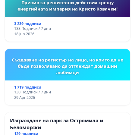
Призив за решителни действия срещу
енергийната империя на Христо Ковачки!
3 239 подписи
133 Подписи / 7 дни
18 Jun 2026
Създаване на регистър на лица, на които да не
бъде позволявано да отглеждат домашни
любимци
1 719 подписи
130 Подписи / 7 дни
29 Apr 2026
Изграждане на парк за Остромила и
Беломорски
129 подписи