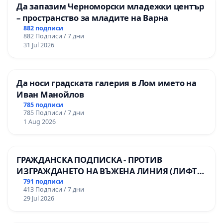
Да запазим Черноморски младежки център
– пространство за младите на Варна
882 подписи
882 Подписи / 7 дни
31 Jul 2026
Да носи градската галерия в Лом името на
Иван Манойлов
785 подписи
785 Подписи / 7 дни
1 Aug 2026
ГРАЖДАНСКА ПОДПИСКА - ПРОТИВ
ИЗГРАЖДАНЕТО НА ВЪЖЕНА ЛИНИЯ (ЛИФТ)
НА ТЕРИТОРИЯТА НА ПРИРОДНА
791 подписи
413 Подписи / 7 дни
ЗАБЕЛЕЖИТЕЛНОСТ „ХЪЛМ НА
29 Jul 2026
ОСВОБОДИТЕЛИТЕ“ (БУНАРДЖИК)