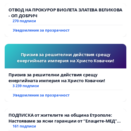
ОТВОД НА ПРОКУРОР ВИОЛЕТА ЗЛАТЕВА ВЕЛИКОВА
- ОП ДОБРИЧ
270 подписи
Уведомление за прозрачност
Призив за решителни действия срещу
енергийната империя на Христо Ковачки!
Призив за решителни действия срещу
енергийната империя на Христо Ковачки!
3 239 подписи
Уведомление за прозрачност
ПОДПИСКА от жителите на община Етрополе:
Настояваме за ясни гаранции от “Елаците-МЕД”
АД и от държавата, че ще се изпълнят всички
161 подписи