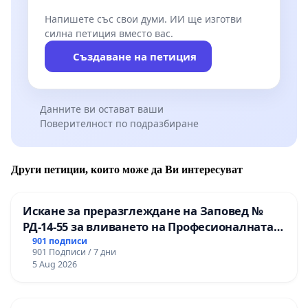
Напишете със свои думи. ИИ ще изготви
силна петиция вместо вас.
Създаване на петиция
Данните ви остават ваши
Поверителност по подразбиране
Други петиции, които може да Ви интересуват
Искане за преразглеждане на Заповед №
РД-14-55 за вливането на Професионалната
гимназия по промишлени технологии в
901 подписи
901 Подписи / 7 дни
Професионалната гимназия по икономика и
5 Aug 2026
мениджмънт – гр. Пазарджик