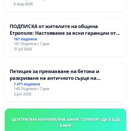
и качествено образование на учениците от
6 Aug 2026
ОУ „Княз Александър I“ и Хуманитарна
гимназия „
ПОДПИСКА от жителите на община
Етрополе: Настояваме за ясни гаранции от
“Елаците-МЕД” АД и от държавата, че ще се
161 подписи
161 Подписи / 7 дни
изпълнят всички екологични норми!
31 Jul 2026
Петиция за премахване на бетона и
разкриване на античното сърце на
Могиланската могила във Враца
1 471 подписи
145 Подписи / 7 дни
2 Jun 2026
ЦЕНТРАЛНА МИНЕРАЛНА БАНЯ "СОФИЯ"-ДА БЪДЕ
БАНЯ