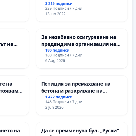
3 215 подписи
239 Подписи / 7 дни
13 Jun 2022
За незабавно осигуряване на
ът на
предвидима организация на
рите и
учебния процес и гарантиране
180 подписи
180 Подписи / 7 дни
на правото на равнопоставено
6 Aug 2026
и качествено образование на
учениците от ОУ „Княз
Александър I“ и Хуманитарна
те на
Петиция за премахване на
гимназия „
стояваме
бетона и разкриване на
Елаците-
античното сърце на
1 472 подписи
146 Подписи / 7 дни
та, че ще
Могиланската могила във
2 Jun 2026
Враца
ането на
Да се преименува бул. „Руски“