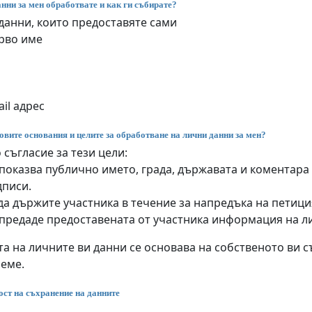
нни за мен обработвате и как ги събирате?
данни, които предоставяте сами
рво име
il адрес
овите основания и целите за обработване на лични данни за мен?
 съгласие за тези цели:
показва публично името, града, държавата и коментара
дписи.
да държите участника в течение за напредъка на петиц
 предаде предоставената от участника информация на л
а на личните ви данни се основава на собственото ви съ
реме.
ст на съхранение на данните