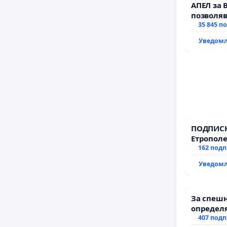
АПЕЛ за 
позволяв
да откра
35 845 п
тъмното
Уведомл
ПОДПИСК
Етрополе
гаранции
162 под
държават
Уведомл
всички е
За спешн
определя
и извърш
407 под