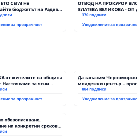
ВЕТО СЕГА! Не
ОТВОД НА ПРОКУРОР ВИ
айте бюджетът на Радев
ЗЛАТЕВА ВЕЛИКОВА - ОП
дне парите и правата ни в
одписи
370 подписи
ение за прозрачност
Уведомление за прозрачн
А от жителите на община
Да запазим Черноморск
: Настояваме за ясни
младежки център – прос
 от “Елаците-МЕД” АД и от
писи
за младите на Варна
884 подписи
а, че ще се изпълнят
ение за прозрачност
Уведомление за прозрачн
кологични норми!
о обезопасяване,
не на конкретни срокове
ване на цялостна
писи