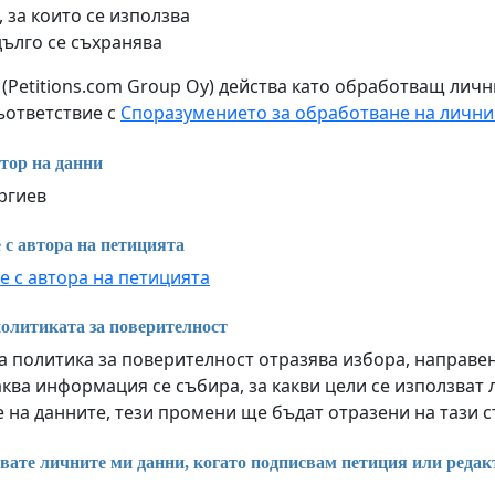
 за които се използва
дълго се съхранява
m (Petitions.com Group Oy) действа като обработващ лич
съответствие с
Споразумението за обработване на лични
тор на данни
ргиев
 с автора на петицията
е с автора на петицията
олитиката за поверителност
 политика за поверителност отразява избора, направен 
ква информация се събира, за какви цели се използват 
 на данните, тези промени ще бъдат отразени на тази 
вате личните ми данни, когато подписвам петиция или редак