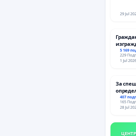
ЗАБЕЛЕ
ОСВОБО
(БУНАР
29 Jul 20
Гражда
изграж
парк в 
5 169 п
229 Подп
1 Jul 202
За спеш
опреде
срокове
407 под
165 Подп
цялост
28 Jul 20
републ
пътен в
Ихтиман 
Момин 
ЦЕНТР