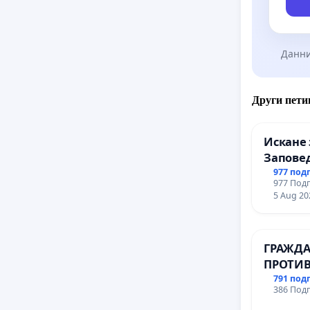
Данни
Други пети
Искане 
Заповед
вливан
977 под
977 Подп
Профес
5 Aug 20
промиш
Профес
иконом
ГРАЖДА
гр. Паз
ПРОТИВ
ВЪЖЕНА
791 под
386 Подп
ТЕРИТО