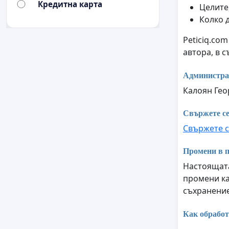
Кредитна карта
Целите,
Колко 
Peticiq.co
автора, в 
Администра
Калоян Гео
Свържете се
Свържете с
Промени в п
Настоящата
промени ка
съхранение
Как обработ