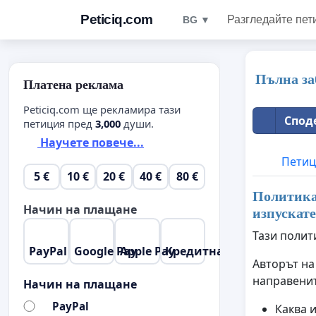
Peticiq.com
Разгледайте пет
BG ▼
Пълна за
Платена реклама
Peticiq.com ще рекламира тази
Спод
петиция пред
3,000
души.
Научете повече...
Петиц
5 €
10 €
20 €
40 €
80 €
Политика 
Начин на плащане
изпускате
Тази полит
PayPal
Google Pay
Apple Pay
Кредитна карта
Авторът на
направенит
Начин на плащане
PayPal
Каква 