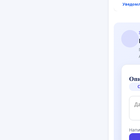
рехабил
Уведомл
републи
възел АМ
с. Миров
Опи
С
Напи