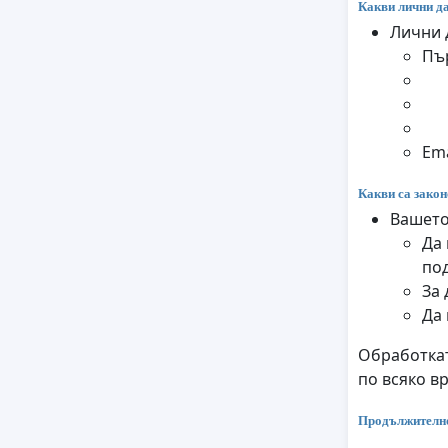
Какви лични да
Лични 
Пъ
Ema
Какви са закон
Вашето
Да 
по
За 
Да
Обработкат
по всяко в
Продължително