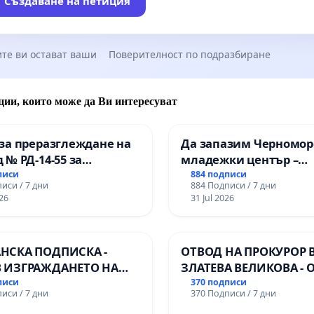
Създаване на петиция
те ви остават ваши
Поверителност по подразбиране
ции, които може да Ви интересуват
за преразглеждане на
Да запазим Черномор
 № РД-14-55 за
младежки център –
ето на
пространство за млад
писи
884 подписи
иси / 7 дни
884 Подписи / 7 дни
ионалната гимназия по
Варна
26
31 Jul 2026
лени технологии в
ионалната гимназия по
ика и мениджмънт –
НСКА ПОДПИСКА -
ОТВОД НА ПРОКУРОР 
арджик
 ИЗГРАЖДАНЕТО НА
ЗЛАТЕВА ВЕЛИКОВА - 
 ЛИНИЯ (ЛИФТ) НА
ДОБРИЧ
писи
370 подписи
иси / 7 дни
370 Подписи / 7 дни
РИЯТА НА ПРИРОДНА