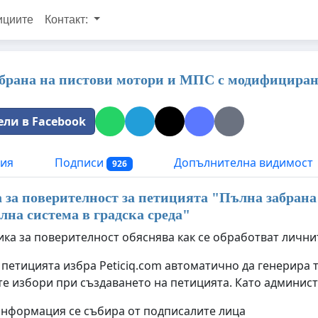
ициите
Контакт:
брана на пистови мотори и МПС с модифицирана
ели в Facebook
ия
Подписи
Допълнителна видимост
926
за поверителност за петицията "
Пълна забрана
лна система в градска среда
"
ика за поверителност обяснява как се обработват лични
 петицията избра Peticiq.com автоматично да генерира 
е избори при създаването на петицията. Като админист
информация се събира от подписалите лица