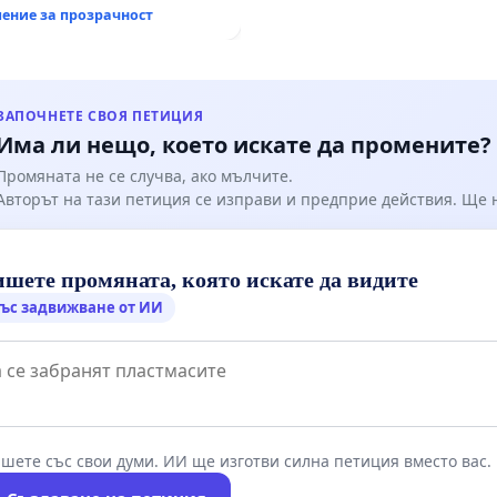
итация на
ение за прозрачност
канския път между пътен
 „Тракия“ - гр. Ихтиман -
о - к.к. Момин проход
ЗАПОЧНЕТЕ СВОЯ ПЕТИЦИЯ
Има ли нещо, което искате да промените?
Промяната не се случва, ако мълчите.
Авторът на тази петиция се изправи и предприе действия. Ще
шете промяната, която искате да видите
ъс задвижване от ИИ
шете със свои думи. ИИ ще изготви силна петиция вместо вас.