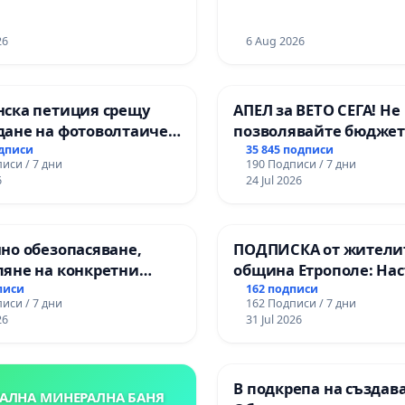
ЖИТЕЛНОСТ „ХЪЛМ НА
ДИТЕЛИТЕ“
ДЖИК)
26
6 Aug 2026
нска петиция срещу
АПЕЛ за ВЕТО СЕГА! Не
дане на фотоволтаичен
позволявайте бюджет
с.Прибой, общ. Радомир
Радев да открадне па
одписи
35 845 подписи
иси / 7 дни
190 Подписи / 7 дни
правата ни в тъмното
6
24 Jul 2026
но обезопасяване,
ПОДПИСКА от жители
ляне на конкретни
община Етрополе: На
 и извършване на
за ясни гаранции от “
писи
162 подписи
иси / 7 дни
162 Подписи / 7 дни
на рехабилитация на
МЕД” АД и от държава
26
31 Jul 2026
иканския път между
се изпълнят всички
ъзел АМ „Тракия“ - гр.
екологични норми!
- с. Мирово - к.к.
В подкрепа на създав
проход
АЛНА МИНЕРАЛНА БАНЯ