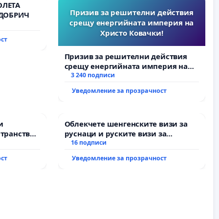
ОЛЕТА
Призив за решителни действия
 ДОБРИЧ
срещу енергийната империя на
Христо Ковачки!
ост
Призив за решителни действия
срещу енергийната империя на
Христо Ковачки!
3 240 подписи
Уведомление за прозрачност
и
Облекчете шенгенските визи за
транство
руснаци и руските визи за
българи
16 подписи
ост
Уведомление за прозрачност