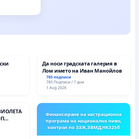
ски
Да носи градската галерия в
Лом името на Иван Манойлов
ите на
785 подписи
785 Подписи / 7 дни
1 Aug 2026
ВИОЛЕТА
Финансиране на кастрационна
ОП
програма на национално ниво,
контрол по ЗЗЖ,ЗВМД,НК325б