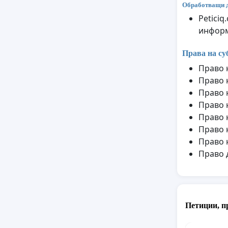
Обработващи 
Petici
информ
Права на су
Право 
Право 
Право 
Право 
Право 
Право 
Право 
Право 
Петиции, п