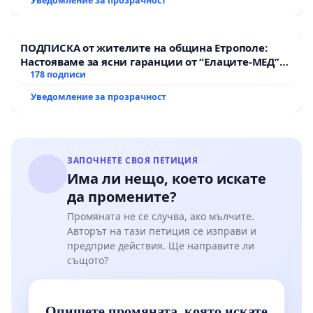
Уведомление за прозрачност
ПОДПИСКА от жителите на община Етрополе:
Настояваме за ясни гаранции от “Елаците-МЕД”
АД и от държавата, че ще се изпълнят всички
178 подписи
екологични норми!
Уведомление за прозрачност
ЗАПОЧНЕТЕ СВОЯ ПЕТИЦИЯ
Има ли нещо, което искате
да промените?
Промяната не се случва, ако мълчите.
Авторът на тази петиция се изправи и
предприе действия. Ще направите ли
същото?
Опишете промяната, която искате