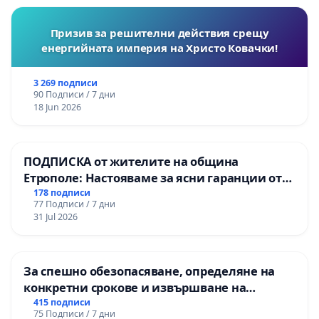
Призив за решителни действия срещу
енергийната империя на Христо Ковачки!
3 269 подписи
90 Подписи / 7 дни
18 Jun 2026
ПОДПИСКА от жителите на община
Етрополе: Настояваме за ясни гаранции от
“Елаците-МЕД” АД и от държавата, че ще се
178 подписи
77 Подписи / 7 дни
изпълнят всички екологични норми!
31 Jul 2026
За спешно обезопасяване, определяне на
конкретни срокове и извършване на
цялостна рехабилитация на
415 подписи
75 Подписи / 7 дни