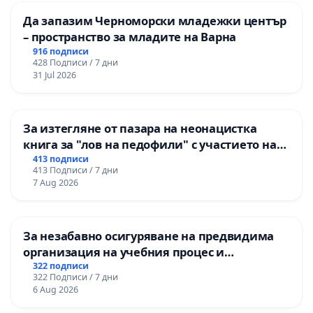
Да запазим Черноморски младежки център
– пространство за младите на Варна
916 подписи
428 Подписи / 7 дни
31 Jul 2026
За изтегляне от пазара на неонацистка
книга за "лов на педофили" с участието на
деца
413 подписи
413 Подписи / 7 дни
7 Aug 2026
За незабавно осигуряване на предвидима
организация на учебния процес и
гарантиране на правото на равнопоставено
322 подписи
322 Подписи / 7 дни
и качествено образование на учениците от
6 Aug 2026
ОУ „Княз Александър I“ и Хуманитарна