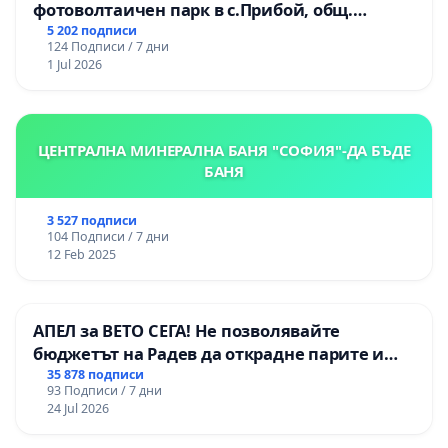
фотоволтаичен парк в с.Прибой, общ.
Радомир
5 202 подписи
124 Подписи / 7 дни
1 Jul 2026
ЦЕНТРАЛНА МИНЕРАЛНА БАНЯ "СОФИЯ"-ДА БЪДЕ
БАНЯ
3 527 подписи
104 Подписи / 7 дни
12 Feb 2025
АПЕЛ за ВЕТО СЕГА! Не позволявайте
бюджетът на Радев да открадне парите и
правата ни в тъмното
35 878 подписи
93 Подписи / 7 дни
24 Jul 2026