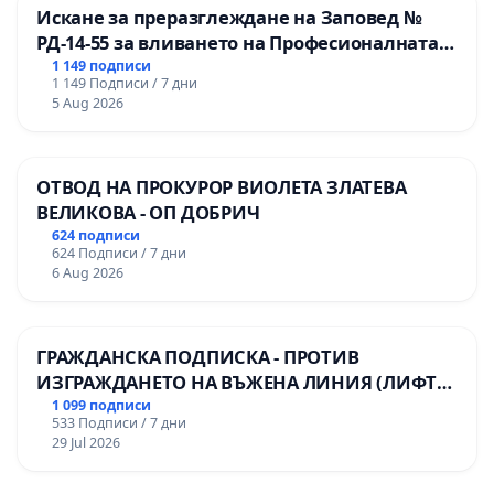
Искане за преразглеждане на Заповед №
РД-14-55 за вливането на Професионалната
гимназия по промишлени технологии в
1 149 подписи
1 149 Подписи / 7 дни
Професионалната гимназия по икономика и
5 Aug 2026
мениджмънт – гр. Пазарджик
ОТВОД НА ПРОКУРОР ВИОЛЕТА ЗЛАТЕВА
ВЕЛИКОВА - ОП ДОБРИЧ
624 подписи
624 Подписи / 7 дни
6 Aug 2026
ГРАЖДАНСКА ПОДПИСКА - ПРОТИВ
ИЗГРАЖДАНЕТО НА ВЪЖЕНА ЛИНИЯ (ЛИФТ)
НА ТЕРИТОРИЯТА НА ПРИРОДНА
1 099 подписи
533 Подписи / 7 дни
ЗАБЕЛЕЖИТЕЛНОСТ „ХЪЛМ НА
29 Jul 2026
ОСВОБОДИТЕЛИТЕ“ (БУНАРДЖИК)