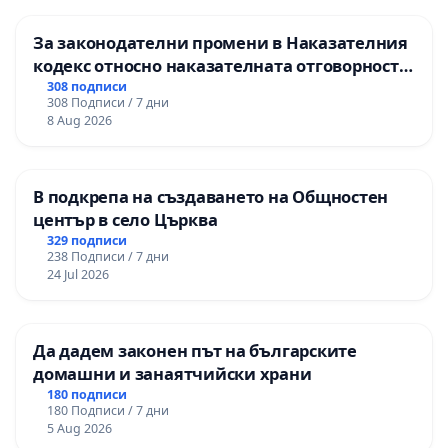
гимназия „
За законодателни промени в Наказателния
кодекс относно наказателната отговорност
на непълнолетните при особено тежки
308 подписи
308 Подписи / 7 дни
умишлени престъпления
8 Aug 2026
В подкрепа на създаването на Общностен
център в село Църква
329 подписи
238 Подписи / 7 дни
24 Jul 2026
Да дадем законен път на българските
домашни и занаятчийски храни
180 подписи
180 Подписи / 7 дни
5 Aug 2026