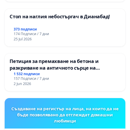
Стоп на наглия небостъргач в Дианабад!
373 подписи
174 Подписи / 7 дни
25 Jul 2026
Петиция за премахване на бетона и
разкриване на античното сърце на
Могиланската могила във Враца
1 532 подписи
157 Подписи / 7 дни
2 Jun 2026
Създаване на регистър на лица, на които да не
бъде позволявано да отглеждат домашни
любимци