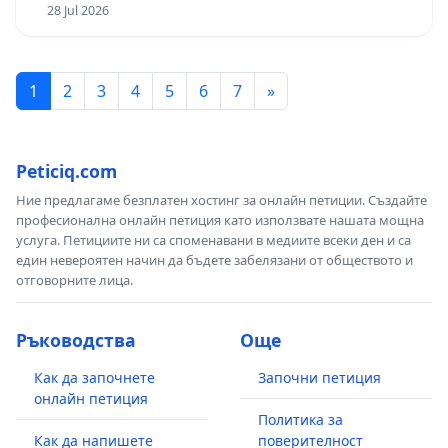
републиканския път между пътен възел АМ
28 Jul 2026
„Тракия“ - гр. Ихтиман - с. Мирово - к.к.
Момин проход
1
2
3
4
5
6
7
»
Peticiq.com
Ние предлагаме безплатен хостинг за онлайн петиции. Създайте
професионална онлайн петиция като използвате нашата мощна
услуга. Петициите ни са споменавани в медиите всеки ден и са
един невероятен начин да бъдете забелязани от обществото и
отговорните лица.
Ръководства
Още
Как да започнете
Започни петиция
онлайн петиция
Политика за
Как да напишете
поверителност