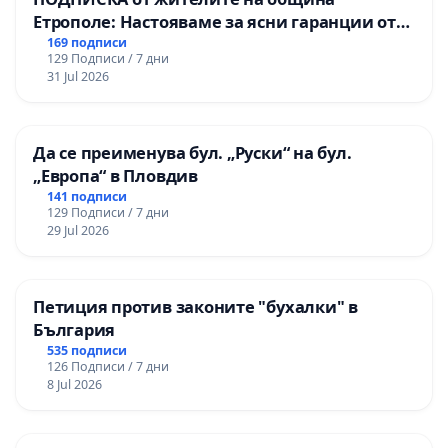
Етрополе: Настояваме за ясни гаранции от
“Елаците-МЕД” АД и от държавата, че ще се
169 подписи
129 Подписи / 7 дни
изпълнят всички екологични норми!
31 Jul 2026
Да се преименува бул. „Руски“ на бул.
„Европа“ в Пловдив
141 подписи
129 Подписи / 7 дни
29 Jul 2026
Петиция против законите "бухалки" в
България
535 подписи
126 Подписи / 7 дни
8 Jul 2026