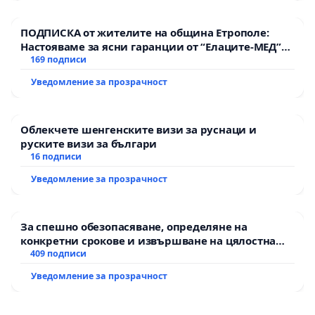
ПОДПИСКА от жителите на община Етрополе:
Настояваме за ясни гаранции от “Елаците-МЕД”
АД и от държавата, че ще се изпълнят всички
169 подписи
екологични норми!
Уведомление за прозрачност
Облекчете шенгенските визи за руснаци и
руските визи за българи
16 подписи
Уведомление за прозрачност
За спешно обезопасяване, определяне на
конкретни срокове и извършване на цялостна
рехабилитация на републиканския път между
409 подписи
пътен възел АМ „Тракия“ - гр. Ихтиман - с.
Уведомление за прозрачност
Мирово - к.к. Момин проход