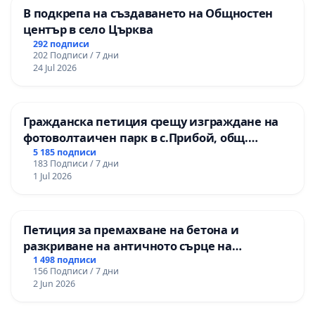
В подкрепа на създаването на Общностен
център в село Църква
292 подписи
202 Подписи / 7 дни
24 Jul 2026
Гражданска петиция срещу изграждане на
фотоволтаичен парк в с.Прибой, общ.
Радомир
5 185 подписи
183 Подписи / 7 дни
1 Jul 2026
Петиция за премахване на бетона и
разкриване на античното сърце на
Могиланската могила във Враца
1 498 подписи
156 Подписи / 7 дни
2 Jun 2026