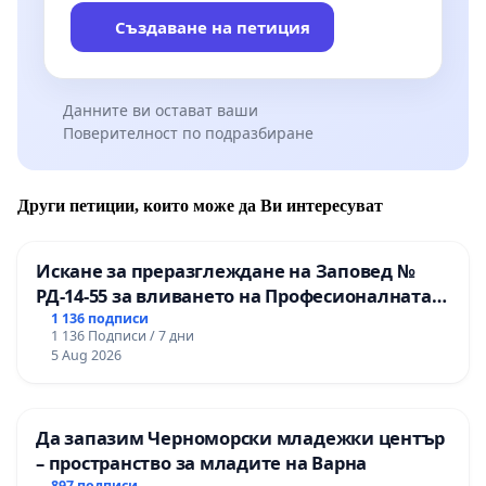
Създаване на петиция
Данните ви остават ваши
Поверителност по подразбиране
Други петиции, които може да Ви интересуват
Искане за преразглеждане на Заповед №
РД-14-55 за вливането на Професионалната
гимназия по промишлени технологии в
1 136 подписи
1 136 Подписи / 7 дни
Професионалната гимназия по икономика и
5 Aug 2026
мениджмънт – гр. Пазарджик
Да запазим Черноморски младежки център
– пространство за младите на Варна
897 подписи