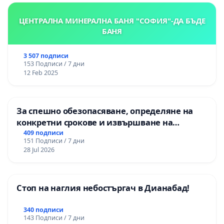
ЦЕНТРАЛНА МИНЕРАЛНА БАНЯ "СОФИЯ"-ДА БЪДЕ
БАНЯ
3 507 подписи
153 Подписи / 7 дни
12 Feb 2025
За спешно обезопасяване, определяне на
конкретни срокове и извършване на
цялостна рехабилитация на
409 подписи
151 Подписи / 7 дни
републиканския път между пътен възел АМ
28 Jul 2026
„Тракия“ - гр. Ихтиман - с. Мирово - к.к.
Момин проход
Стоп на наглия небостъргач в Дианабад!
340 подписи
143 Подписи / 7 дни