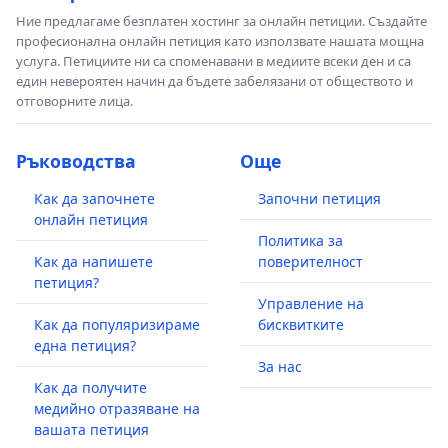
Ние предлагаме безплатен хостинг за онлайн петиции. Създайте
професионална онлайн петиция като използвате нашата мощна
услуга. Петициите ни са споменавани в медиите всеки ден и са
един невероятен начин да бъдете забелязани от обществото и
отговорните лица.
Ръководства
Още
Как да започнете
Започни петиция
онлайн петиция
Политика за
Как да напишете
поверителност
петиция?
Управление на
Как да популяризираме
бисквитките
една петиция?
За нас
Как да получите
медийно отразяване на
вашата петиция