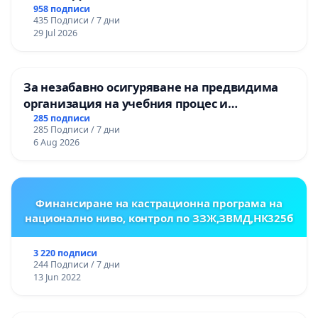
НА ТЕРИТОРИЯТА НА ПРИРОДНА
958 подписи
435 Подписи / 7 дни
ЗАБЕЛЕЖИТЕЛНОСТ „ХЪЛМ НА
29 Jul 2026
ОСВОБОДИТЕЛИТЕ“ (БУНАРДЖИК)
За незабавно осигуряване на предвидима
организация на учебния процес и
гарантиране на правото на равнопоставено
285 подписи
285 Подписи / 7 дни
и качествено образование на учениците от
6 Aug 2026
ОУ „Княз Александър I“ и Хуманитарна
гимназия „
Финансиране на кастрационна програма на
национално ниво, контрол по ЗЗЖ,ЗВМД,НК325б
3 220 подписи
244 Подписи / 7 дни
13 Jun 2022