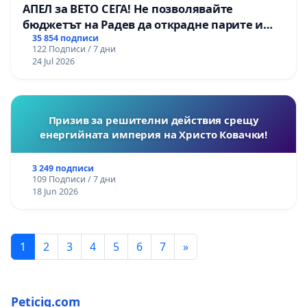
АПЕЛ за ВЕТО СЕГА! Не позволявайте
бюджетът на Радев да открадне парите и
правата ни в тъмното
35 854 подписи
122 Подписи / 7 дни
24 Jul 2026
Призив за решителни действия срещу
енергийната империя на Христо Ковачки!
3 249 подписи
109 Подписи / 7 дни
18 Jun 2026
1
2
3
4
5
6
7
»
Peticiq.com