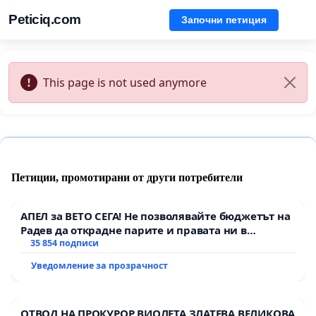
Peticiq.com
Започни петиция
This page is not used anymore
Петиции, промотирани от други потребители
АПЕЛ за ВЕТО СЕГА! Не позволявайте бюджетът на
Радев да открадне парите и правата ни в
тъмното
35 854 подписи
Уведомление за прозрачност
ОТВОД НА ПРОКУРОР ВИОЛЕТА ЗЛАТЕВА ВЕЛИКОВА