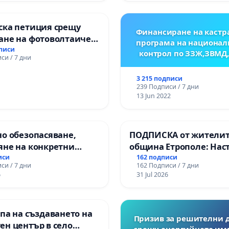
ска петиция срещу
Финансиране на кастр
ане на фотоволтаичен
програма на национал
.Прибой, общ. Радомир
дписи
контрол по ЗЗЖ,ЗВМД
си / 7 дни
3 215 подписи
239 Подписи / 7 дни
13 Jun 2022
о обезопасяване,
ПОДПИСКА от жителит
яне на конкретни
община Етрополе: Нас
 и извършване на
за ясни гаранции от “Е
иси
162 подписи
си / 7 дни
162 Подписи / 7 дни
а рехабилитация на
МЕД” АД и от държават
6
31 Jul 2026
канския път между
се изпълнят всички
зел АМ „Тракия“ - гр.
екологични норми!
 с. Мирово - к.к.
па на създаването на
роход
Призив за решителни 
ен център в село
срещу енергийната им