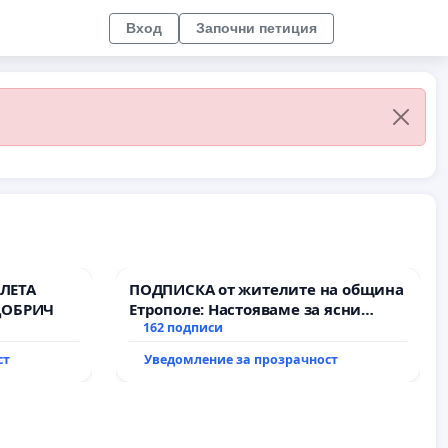
Вход
Започни петиция
ЛЕТА
ПОДПИСКА от жителите на община
ДОБРИЧ
Етрополе: Настояваме за ясни
гаранции от “Елаците-МЕД” АД и от
162 подписи
държавата, че ще се изпълнят
ст
Уведомление за прозрачност
всички екологични норми!