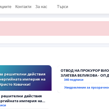
ициите
Контакти
За нас
Търси
ОТВОД НА ПРОКУРОР ВИО
за решителни действия
ЗЛАТЕВА ВЕЛИКОВА - ОП 
нергийната империя на
340 подписи
Христо Ковачки!
Уведомление за прозрачно
а решителни действия
ергийната империя на
вачки!
писи