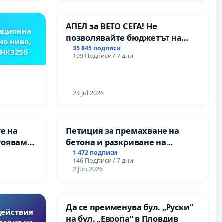
ОСВОБОДИТЕЛИТЕ“
(БУНАРДЖИК)
АПЕЛ за ВЕТО СЕГА! Не
ационна
позволявайте бюджетът на
но ниво,
Радев да открадне парите и
35 845 подписи
,НК325б
199 Подписи / 7 дни
правата ни в тъмното
24 Jul 2026
е на
Петиция за премахване на
тояваме
бетона и разкриване на
лаците-
античното сърце на
1 472 подписи
146 Подписи / 7 дни
а, че ще
Могиланската могила във
2 Jun 2026
Враца
Да се преименува бул. „Руски“
действия
на бул. „Европа“ в Пловдив
перия на