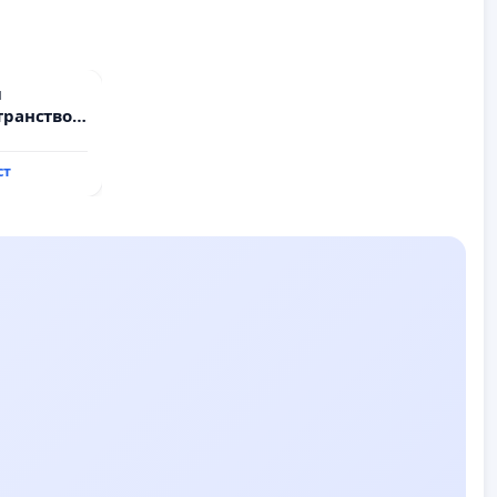
и
транство
ст