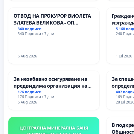
Професионалната гимназия по
икономика и мениджмънт – гр.
ОТВОД НА ПРОКУРОР ВИОЛЕТА
Граждан
Пазарджик
ЗЛАТЕВА ВЕЛИКОВА - ОП
изгражд
ДОБРИЧ
парк в с
340 подписи
5 168 по
340 Подписи / 7 дни
240 Подпи
6 Aug 2026
1 Jul 2026
За незабавно осигуряване на
За спешн
предвидима организация на
определ
учебния процес и гарантиране
срокове
176 подписи
407 подп
176 Подписи / 7 дни
169 Подпи
на правото на равнопоставено
цялостн
6 Aug 2026
28 Jul 202
и качествено образование на
републи
учениците от ОУ „Княз
пътен въ
Александър I“ и Хуманитарна
Ихтиман -
В подкре
гимназия „
Момин п
ЦЕНТРАЛНА МИНЕРАЛНА БАНЯ
Общност
"СОФИЯ"-ДА БЪДЕ БАНЯ