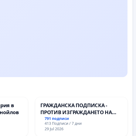
ерия в
ГРАЖДАНСКА ПОДПИСКА -
анойлов
ПРОТИВ ИЗГРАЖДАНЕТО НА
ВЪЖЕНА ЛИНИЯ (ЛИФТ) НА
791 подписи
413 Подписи / 7 дни
ТЕРИТОРИЯТА НА ПРИРОДНА
29 Jul 2026
ЗАБЕЛЕЖИТЕЛНОСТ „ХЪЛМ НА