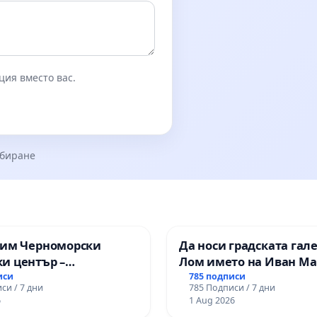
ция вместо вас.
збиране
зим Черноморски
Да носи градската гал
и център –
Лом името на Иван М
ство за младите на
иси
785 подписи
си / 7 дни
785 Подписи / 7 дни
6
1 Aug 2026