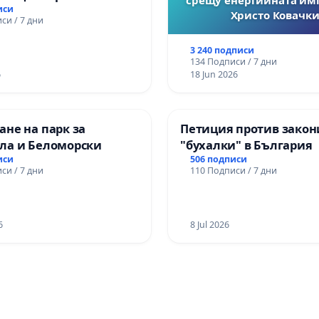
иси
Христо Ковачки
си / 7 дни
3 240 подписи
134 Подписи / 7 дни
6
18 Jun 2026
не на парк за
Петиция против закон
ла и Беломорски
"бухалки" в България
иси
506 подписи
си / 7 дни
110 Подписи / 7 дни
6
8 Jul 2026