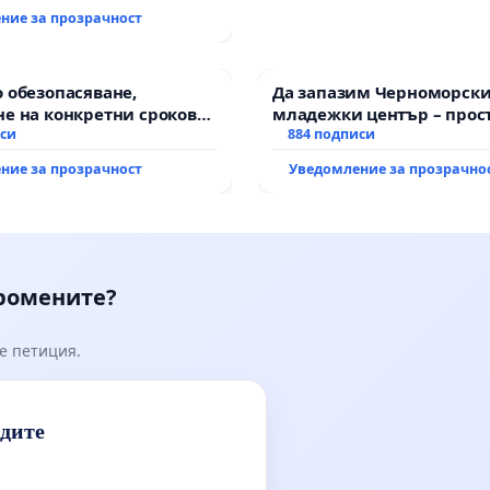
ние за прозрачност
 обезопасяване,
Да запазим Черноморск
е на конкретни срокове
младежки център – прос
ване на цялостна
иси
за младите на Варна
884 подписи
тация на
ние за прозрачност
Уведомление за прозрачно
анския път между пътен
Тракия“ - гр. Ихтиман - с.
к.к. Момин проход
промените?
е петиция.
идите