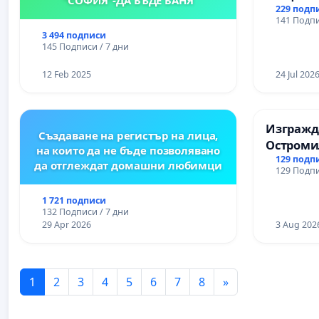
Църква
229 подп
141 Подпи
3 494 подписи
145 Подписи / 7 дни
12 Feb 2025
24 Jul 202
Изгражда
Създаване на регистър на лица,
Остроми
на които да не бъде позволявано
129 подп
да отглеждат домашни любимци
129 Подпи
1 721 подписи
132 Подписи / 7 дни
29 Apr 2026
3 Aug 202
1
2
3
4
5
6
7
8
»