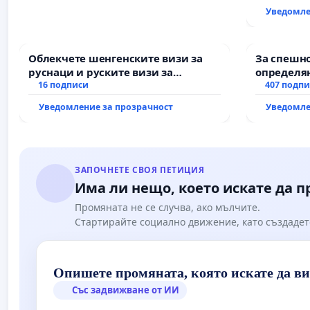
Уведомле
Облекчете шенгенските визи за
За спешно
руснаци и руските визи за
определян
българи
16 подписи
и извърш
407 подп
рехабили
Уведомление за прозрачност
Уведомле
републик
възел АМ „
Мирово - 
ЗАПОЧНЕТЕ СВОЯ ПЕТИЦИЯ
Има ли нещо, което искате да 
Промяната не се случва, ако мълчите.
Стартирайте социално движение, като създадет
Опишете промяната, която искате да в
Със задвижване от ИИ