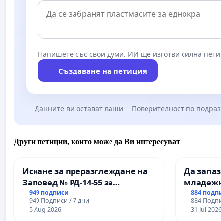
Напишете със свои думи. ИИ ще изготви силна пети
Създаване на петиция
Данните ви остават ваши
Поверителност по подра
Други петиции, които може да Ви интересуват
Искане за преразглеждане на
Да запа
Заповед № РД-14-55 за
младежк
вливането на
простран
949 подписи
884 подп
949 Подписи / 7 дни
884 Подпи
Професионалната гимназия по
Варна
5 Aug 2026
31 Jul 202
промишлени технологии в