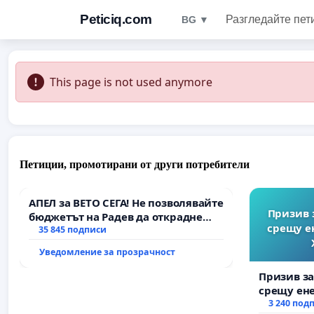
Peticiq.com
Разгледайте пет
BG ▼
This page is not used anymore
Петиции, промотирани от други потребители
АПЕЛ за ВЕТО СЕГА! Не позволявайте
Призив 
бюджетът на Радев да открадне
срещу е
парите и правата ни в тъмното
35 845 подписи
Уведомление за прозрачност
Призив з
срещу ен
Христо Ко
3 240 под