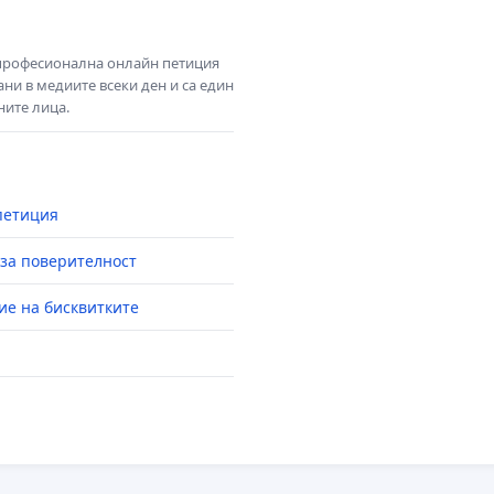
 професионална онлайн петиция
ни в медиите всеки ден и са един
ните лица.
петиция
за поверителност
ие на бисквитките