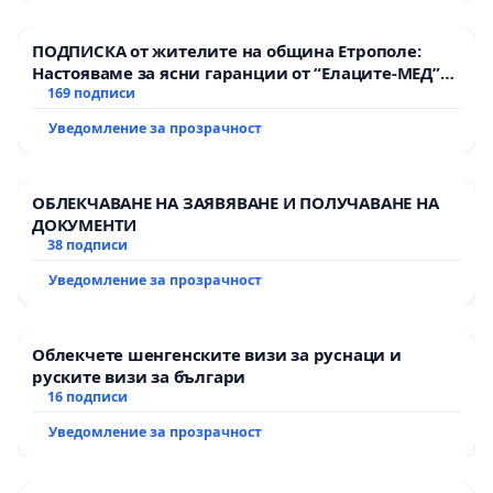
ПОДПИСКА от жителите на община Етрополе:
Настояваме за ясни гаранции от “Елаците-МЕД”
АД и от държавата, че ще се изпълнят всички
169 подписи
екологични норми!
Уведомление за прозрачност
ОБЛЕКЧАВАНЕ НА ЗАЯВЯВАНЕ И ПОЛУЧАВАНЕ НА
ДОКУМЕНТИ
38 подписи
Уведомление за прозрачност
Облекчете шенгенските визи за руснаци и
руските визи за българи
16 подписи
Уведомление за прозрачност