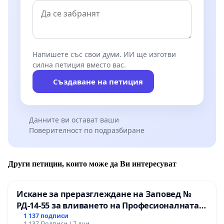
Напишете със свои думи. ИИ ще изготви
силна петиция вместо вас.
Създаване на петиция
Данните ви остават ваши
Поверителност по подразбиране
Други петиции, които може да Ви интересуват
Искане за преразглеждане на Заповед №
РД-14-55 за вливането на Професионалната
гимназия по промишлени технологии в
1 137 подписи
1 137 Подписи / 7 дни