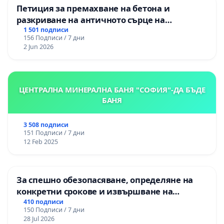
Петиция за премахване на бетона и
разкриване на античното сърце на
Могиланската могила във Враца
1 501 подписи
156 Подписи / 7 дни
2 Jun 2026
ЦЕНТРАЛНА МИНЕРАЛНА БАНЯ "СОФИЯ"-ДА БЪДЕ
БАНЯ
3 508 подписи
151 Подписи / 7 дни
12 Feb 2025
За спешно обезопасяване, определяне на
конкретни срокове и извършване на
цялостна рехабилитация на
410 подписи
150 Подписи / 7 дни
републиканския път между пътен възел АМ
28 Jul 2026