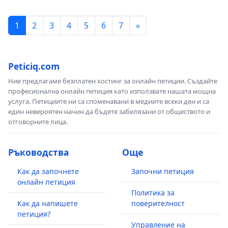
1
2
3
4
5
6
7
»
Peticiq.com
Ние предлагаме безплатен хостинг за онлайн петиции. Създайте
професионална онлайн петиция като използвате нашата мощна
услуга. Петициите ни са споменавани в медиите всеки ден и са
един невероятен начин да бъдете забелязани от обществото и
отговорните лица.
Ръководства
Още
Как да започнете
Започни петиция
онлайн петиция
Политика за
Как да напишете
поверителност
петиция?
Управление на