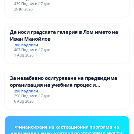
439 Подписи / 7 дни
ЗАБЕЛЕЖИТЕЛНОСТ „ХЪЛМ НА
29 Jul 2026
ОСВОБОДИТЕЛИТЕ“ (БУНАРДЖИК)
Да носи градската галерия в Лом името на
Иван Манойлов
786 подписи
407 Подписи / 7 дни
1 Aug 2026
За незабавно осигуряване на предвидима
организация на учебния процес и
гарантиране на правото на равнопоставено
290 подписи
290 Подписи / 7 дни
и качествено образование на учениците от
6 Aug 2026
ОУ „Княз Александър I“ и Хуманитарна
гимназия „
Финансиране на кастрационна програма на
национално ниво, контрол по ЗЗЖ,ЗВМД,НК325б