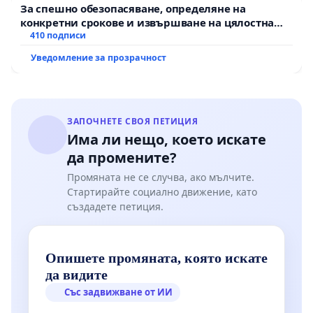
За спешно обезопасяване, определяне на
конкретни срокове и извършване на цялостна
рехабилитация на републиканския път между
410 подписи
пътен възел АМ „Тракия“ - гр. Ихтиман - с.
Уведомление за прозрачност
Мирово - к.к. Момин проход
ЗАПОЧНЕТЕ СВОЯ ПЕТИЦИЯ
Има ли нещо, което искате
да промените?
Промяната не се случва, ако мълчите.
Стартирайте социално движение, като
създадете петиция.
Опишете промяната, която искате
да видите
Със задвижване от ИИ