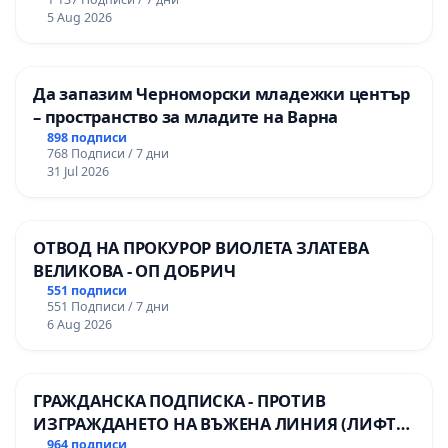
Професионалната гимназия по икономика и
5 Aug 2026
мениджмънт – гр. Пазарджик
Да запазим Черноморски младежки център
– пространство за младите на Варна
898 подписи
768 Подписи / 7 дни
31 Jul 2026
ОТВОД НА ПРОКУРОР ВИОЛЕТА ЗЛАТЕВА
ВЕЛИКОВА - ОП ДОБРИЧ
551 подписи
551 Подписи / 7 дни
6 Aug 2026
ГРАЖДАНСКА ПОДПИСКА - ПРОТИВ
ИЗГРАЖДАНЕТО НА ВЪЖЕНА ЛИНИЯ (ЛИФТ)
НА ТЕРИТОРИЯТА НА ПРИРОДНА
964 подписи