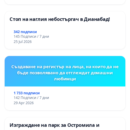
„Тракия“ - гр. Ихтиман - с. Мирово - к.к.
Момин проход
Стоп на наглия небостъргач в Дианабад!
342 подписи
145 Подписи / 7 дни
25 Jul 2026
Създаване на регистър на лица, на които да не
бъде позволявано да отглеждат домашни
любимци
1 733 подписи
142 Подписи / 7 дни
29 Apr 2026
Изграждане на парк за Остромила и