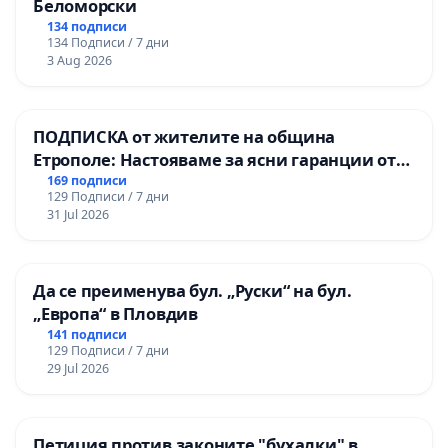
Беломорски
134 подписи
134 Подписи / 7 дни
3 Aug 2026
ПОДПИСКА от жителите на община
Етрополе: Настояваме за ясни гаранции от
“Елаците-МЕД” АД и от държавата, че ще се
169 подписи
129 Подписи / 7 дни
изпълнят всички екологични норми!
31 Jul 2026
Да се преименува бул. „Руски“ на бул.
„Европа“ в Пловдив
141 подписи
129 Подписи / 7 дни
29 Jul 2026
Петиция против законите "бухалки" в