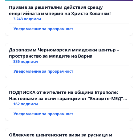
Призив за решителни действия срещу
енергийната империя на Христо Ковачки!
3 243 подписи
Уведомление за прозрачност
Да запазим Черноморски младежки център –
пространство за младите на Варна
886 подписи
Уведомление за прозрачност
ПОДПИСКА от жителите на община Етрополе:
Настояваме за ясни гаранции от “Елаците-МЕД”
АД и от държавата, че ще се изпълнят всички
162 подписи
екологични норми!
Уведомление за прозрачност
Облекчете шенгенските визи за руснаци и