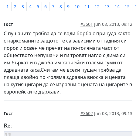
1
2
3
4
5
6
7
8
9
10
11
12
13
14
15
Гост
#3601
Jun 08, 2013, 09:12
С пушачите трябва да се води борба с принуда както
с наркоманите защото те са зависими от гадния си
порок и освен че пречат на по-голямата част от
обществото непушачи и ги тровят нагло с дима си
им бъркат и в джоба им харчейки големи суми от
здравната каса.Считам че всеки пушач трябва да
плаща двойно по -голяма здравна вноска и цената
на кутия цигари да се изравни с цената на цигарите в
европейските държави.
Гост
#3602
Jun 08, 2013, 09:13
Re: