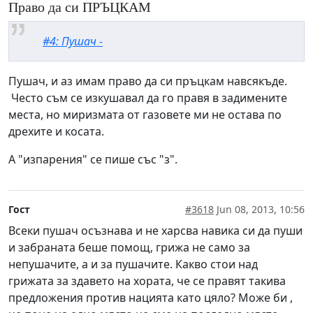
Право да си ПРЪЦКАМ
#4: Пушач -
Пушач, и аз имам право да си пръцкам навсякъде.
Често съм се изкушавал да го правя в задимените
места, но миризмата от газовете ми не остава по
дрехите и косата.
А "изпарения" се пише със "з".
Гост
#3618
Jun 08, 2013, 10:56
Всеки пушач осъзнава и не харсва навика си да пуши
и забраната беше помощ, грижа не само за
непушачите, а и за пушачите. Какво стои над
грижата за здавето на хората, че се правят такива
предложения против нацията като цяло? Може би ,