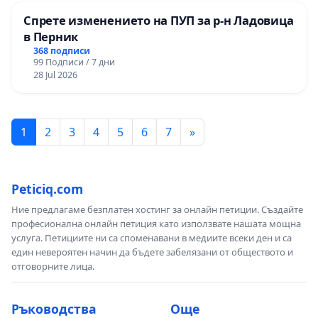
Спрете изменението на ПУП за р-н Ладовица
в Перник
368 подписи
99 Подписи / 7 дни
28 Jul 2026
1
2
3
4
5
6
7
»
Peticiq.com
Ние предлагаме безплатен хостинг за онлайн петиции. Създайте
професионална онлайн петиция като използвате нашата мощна
услуга. Петициите ни са споменавани в медиите всеки ден и са
един невероятен начин да бъдете забелязани от обществото и
отговорните лица.
Ръководства
Още