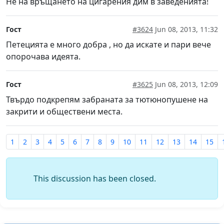
Не на връщането на цигарения дим в заведенията!
Гост
#3624
Jun 08, 2013, 11:32
Петецията е много добра , но да искате и пари вече
опорочава идеята.
Гост
#3625
Jun 08, 2013, 12:09
Твърдо подкрепям забраната за тютюнопушене на
закрити и обществени места.
1
2
3
4
5
6
7
8
9
10
11
12
13
14
15
This discussion has been closed.