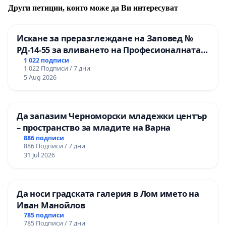
Други петиции, които може да Ви интересуват
Искане за преразглеждане на Заповед №
РД-14-55 за вливането на Професионалната
гимназия по промишлени технологии в
1 022 подписи
1 022 Подписи / 7 дни
Професионалната гимназия по икономика и
5 Aug 2026
мениджмънт – гр. Пазарджик
Да запазим Черноморски младежки център
– пространство за младите на Варна
886 подписи
886 Подписи / 7 дни
31 Jul 2026
Да носи градската галерия в Лом името на
Иван Манойлов
785 подписи
785 Подписи / 7 дни