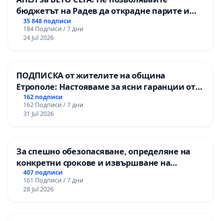
бюджетът на Радев да открадне парите и
правата ни в тъмното
35 848 подписи
184 Подписи / 7 дни
24 Jul 2026
ПОДПИСКА от жителите на община
Етрополе: Настояваме за ясни гаранции от
“Елаците-МЕД” АД и от държавата, че ще се
162 подписи
162 Подписи / 7 дни
изпълнят всички екологични норми!
31 Jul 2026
За спешно обезопасяване, определяне на
конкретни срокове и извършване на
цялостна рехабилитация на
407 подписи
161 Подписи / 7 дни
републиканския път между пътен възел АМ
28 Jul 2026
„Тракия“ - гр. Ихтиман - с. Мирово - к.к.
Момин проход