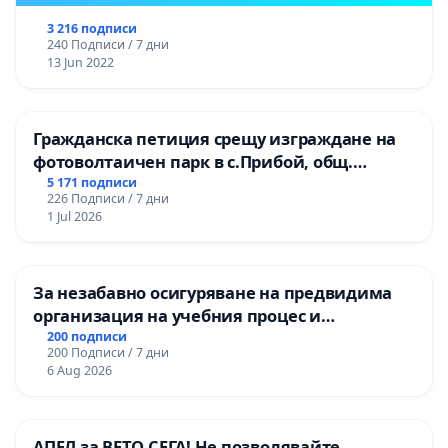
3 216 подписи
240 Подписи / 7 дни
13 Jun 2022
Гражданска петиция срещу изграждане на
фотоволтаичен парк в с.Прибой, общ.
Радомир
5 171 подписи
226 Подписи / 7 дни
1 Jul 2026
За незабавно осигуряване на предвидима
организация на учебния процес и
гарантиране на правото на равнопоставено
200 подписи
200 Подписи / 7 дни
и качествено образование на учениците от
6 Aug 2026
ОУ „Княз Александър I“ и Хуманитарна
гимназия „
АПЕЛ за ВЕТО СЕГА! Не позволявайте