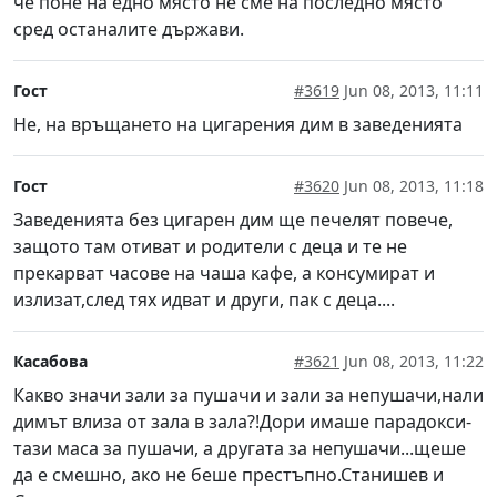
че поне на едно място не сме на последно място
сред останалите държави.
Гост
#3619
Jun 08, 2013, 11:11
Не, на връщането на цигарения дим в заведенията
Гост
#3620
Jun 08, 2013, 11:18
Заведенията без цигарен дим ще печелят повече,
защото там отиват и родители с деца и те не
прекарват часове на чаша кафе, а консумират и
излизат,след тях идват и други, пак с деца....
Касабова
#3621
Jun 08, 2013, 11:22
Какво значи зали за пушачи и зали за непушачи,нали
димът влиза от зала в зала?!Дори имаше парадокси-
тази маса за пушачи, а другата за непушачи...щеше
да е смешно, ако не беше престъпно.Станишев и