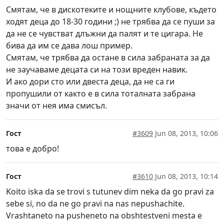
Смятам, че в дискотеките и нощните клубове, където
ходят деца до 18-30 години ;) не трябва да се пуши за
да не се чувстват длъжни да палят и те цигара. Не
бива да им се дава лош пример.
Смятам, че трябва да остане в сила забраната за да
не заучаваме децата си на този вреден навик.
И ако дори сто или двеста деца, да не са ги
пропушили от както е в сила тоталната забрана
значи от нея има смисъл.
Гост
#3609
Jun 08, 2013, 10:06
това е добро!
Гост
#3610
Jun 08, 2013, 10:14
Koito iska da se trovi s tutunev dim neka da go pravi za
sebe si, no da ne go pravi na nas nepushachite.
Vrashtaneto na pusheneto na obshtestveni mesta e