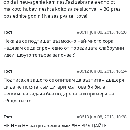
obida i neuvagenie kam nas.Tazi zabrana e edno ot
malkoto hubavi neshta koito sa se sluchvali v BG prez
poslednite godini! Ne sasipvaite i tova!
Гост
#3611
Jun 08, 2013, 10:20
Нека да се подпишат възможно най-много хора,
надявам се да спрем едно от поредицата слабоумни
идеи, шоуто тепърва започва :)
Гост
#3612
Jun 08, 2013, 10:24
Подписах я защото се опитвам да възпитам дъщеря
си да не посяга към цигарите,а това би била
непосилна задача без подкрепата и примера на
обществото!
Гост
#3613
Jun 08, 2013, 10:28
НЕ,НЕ и НЕ на цигарения дим!!!НЕ ВРЪЩАЙТЕ