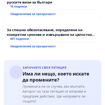
руските визи за българи
16 подписи
Уведомление за прозрачност
За спешно обезопасяване, определяне на
конкретни срокове и извършване на цялостна
рехабилитация на републиканския път между
407 подписи
пътен възел АМ „Тракия“ - гр. Ихтиман - с.
Уведомление за прозрачност
Мирово - к.к. Момин проход
ЗАПОЧНЕТЕ СВОЯ ПЕТИЦИЯ
Има ли нещо, което искате
да промените?
Промяната не се случва, ако мълчите.
Авторът на тази петиция се изправи и
предприе действия. Ще направите ли
същото?