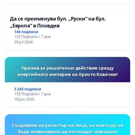
Да се преименува бул. „Руски“ на бул.
„Европа“ в Пловдив
140 подписи
133 Подписи / 7 дни
29 Jul 2026
Призив за решителни действия срещу
енергийната империя на Христо Ковачки!
3 243 подписи
133 Подписи / 7 дни
18 Jun 2026
Създаване на регистър на лица, на които да не
бъде позволявано да отглеждат домашни