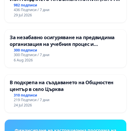
НА ТЕРИТОРИЯТА НА ПРИРОДНА
982 подписи
436 Подписи / 7 дни
ЗАБЕЛЕЖИТЕЛНОСТ „ХЪЛМ НА
29 Jul 2026
ОСВОБОДИТЕЛИТЕ“ (БУНАРДЖИК)
За незабавно осигуряване на предвидима
организация на учебния процес и
гарантиране на правото на равнопоставено
300 подписи
300 Подписи / 7 дни
и качествено образование на учениците от
6 Aug 2026
ОУ „Княз Александър I“ и Хуманитарна
гимназия „
В подкрепа на създаването на Общностен
център в село Църква
310 подписи
219 Подписи / 7 дни
24 Jul 2026
Финансиране на кастрационна програма на