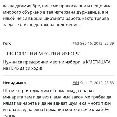
каква джамия бре, ние сме православни и нещо има
мнооого сбъркано в тая изтерзана държавица, а и
някой не си върши шибъната работа, както трябва
за да се стигне до такова положение...
Гого
#63
Sep 16, 2012, 23:39
ПРЕДСРОЧНИ МЕСТНИ ИЗБОРИ
Нужни са предсрочни местни избори, а КМЕТИЦАТА
на ГЕРБ да си ходи!
Невидимко
#64
Sep 17, 2012, 23:53
Щп ме строят джамии в Германия,да правят
минарета там и да вият, ама има закон ,че трябва да
нямат минарета и да не вдидат шум и са много тихи
и това за една една Германия която е вече към 30%
турска