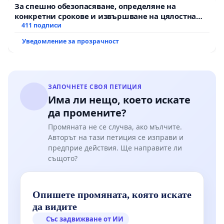
За спешно обезопасяване, определяне на
конкретни срокове и извършване на цялостна
рехабилитация на републиканския път между
411 подписи
пътен възел АМ „Тракия“ - гр. Ихтиман - с.
Уведомление за прозрачност
Мирово - к.к. Момин проход
ЗАПОЧНЕТЕ СВОЯ ПЕТИЦИЯ
Има ли нещо, което искате
да промените?
Промяната не се случва, ако мълчите.
Авторът на тази петиция се изправи и
предприе действия. Ще направите ли
същото?
Опишете промяната, която искате
да видите
Със задвижване от ИИ