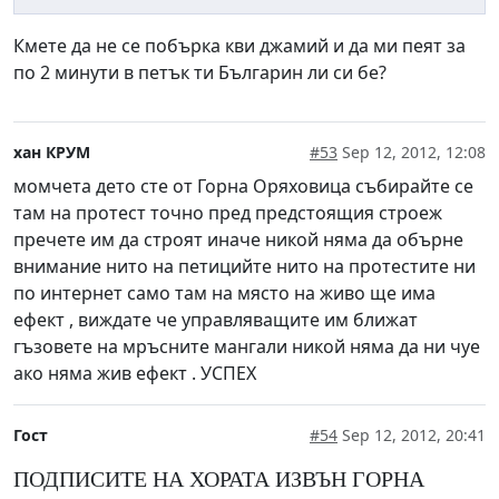
Кмете да не се побърка кви джамий и да ми пеят за
по 2 минути в петък ти Българин ли си бе?
хан КРУМ
#53
Sep 12, 2012, 12:08
момчета дето сте от Горна Оряховица събирайте се
там на протест точно пред предстоящия строеж
пречете им да строят иначе никой няма да обърне
внимание нито на петицийте нито на протестите ни
по интернет само там на място на живо ще има
ефект , виждате че управляващите им ближат
гъзовете на мръсните мангали никой няма да ни чуе
ако няма жив ефект . УСПЕХ
Гост
#54
Sep 12, 2012, 20:41
ПОДПИСИТЕ НА ХОРАТА ИЗВЪН ГОРНА