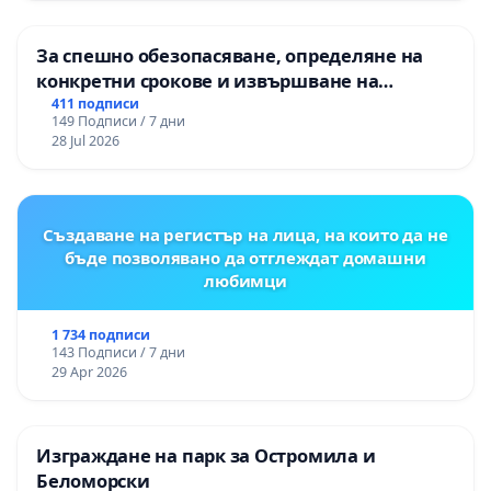
За спешно обезопасяване, определяне на
конкретни срокове и извършване на
цялостна рехабилитация на
411 подписи
149 Подписи / 7 дни
републиканския път между пътен възел АМ
28 Jul 2026
„Тракия“ - гр. Ихтиман - с. Мирово - к.к.
Момин проход
Създаване на регистър на лица, на които да не
бъде позволявано да отглеждат домашни
любимци
1 734 подписи
143 Подписи / 7 дни
29 Apr 2026
Изграждане на парк за Остромила и
Беломорски