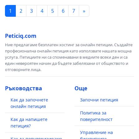
1
2
3
4
5
6
7
»
Peticiq.com
Ние предлагаме безплатен хостинг за онлайн петиции. Създайте
професионална онлайн петиция като използвате нашата мощна
услуга. Петициите ни са споменавани в медиите всеки ден и са
един невероятен начин да бъдете забелязани от обществото и
отговорните лица.
Ръководства
Още
Как да започнете
Започни петиция
онлайн петиция
Политика за
Как да напишете
поверителност
петиция?
Управление на
Как да популяризираме
бисквитките