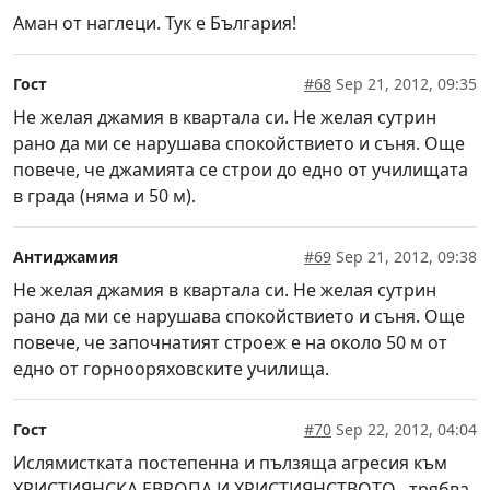
Аман от наглеци. Тук е България!
Гост
#68
Sep 21, 2012, 09:35
Не желая джамия в квартала си. Не желая сутрин
рано да ми се нарушава спокойствието и съня. Още
повече, че джамията се строи до едно от училищата
в града (няма и 50 м).
Антиджамия
#69
Sep 21, 2012, 09:38
Не желая джамия в квартала си. Не желая сутрин
рано да ми се нарушава спокойствието и съня. Още
повече, че започнатият строеж е на около 50 м от
едно от горнооряховските училища.
Гост
#70
Sep 22, 2012, 04:04
Ислямистката постепенна и пълзяща агресия към
ХРИСТИЯНСКА ЕВРОПА И ХРИСТИЯНСТВОТО , трябва