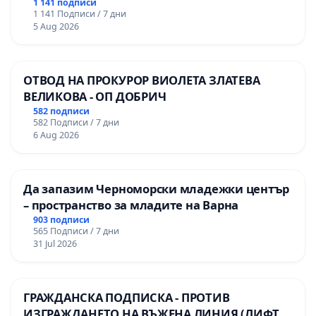
гимназия по промишлени технологии в
1 141 подписи
1 141 Подписи / 7 дни
Професионалната гимназия по икономика и
5 Aug 2026
мениджмънт – гр. Пазарджик
ОТВОД НА ПРОКУРОР ВИОЛЕТА ЗЛАТЕВА
ВЕЛИКОВА - ОП ДОБРИЧ
582 подписи
582 Подписи / 7 дни
6 Aug 2026
Да запазим Черноморски младежки център
– пространство за младите на Варна
903 подписи
565 Подписи / 7 дни
31 Jul 2026
ГРАЖДАНСКА ПОДПИСКА - ПРОТИВ
ИЗГРАЖДАНЕТО НА ВЪЖЕНА ЛИНИЯ (ЛИФТ)