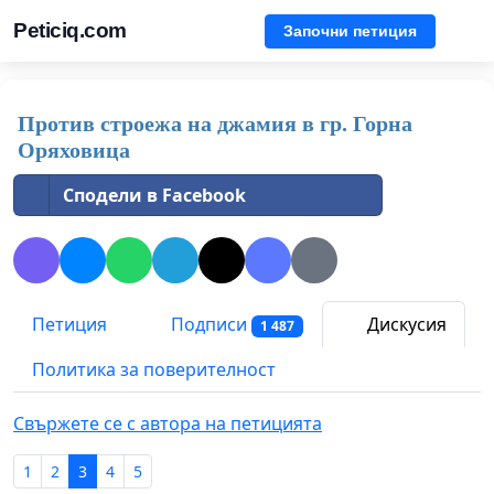
Peticiq.com
Започни петиция
Против строежа на джамия в гр. Горна
Оряховица
Сподели в Facebook
Петиция
Подписи
Дискусия
1 487
Политика за поверителност
Свържете се с автора на петицията
1
2
3
4
5