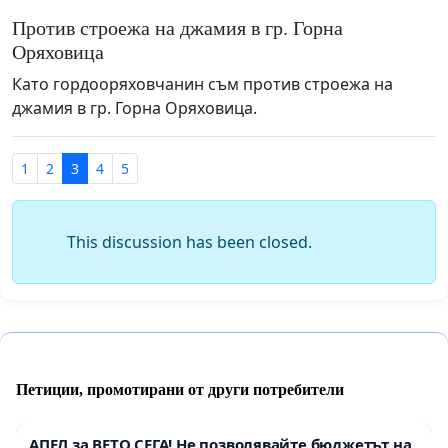
Против строежа на джамия в гр. Горна
Оряховица
Като гордооряховчанин съм против строежа на
джамия в гр. Горна Оряховица.
1
2
3
4
5
This discussion has been closed.
Петиции, промотирани от други потребители
АПЕЛ за ВЕТО СЕГА! Не позволявайте бюджетът на