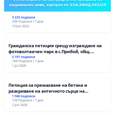
национално ниво, контрол по ЗЗЖ,ЗВМД,НК325б
3 223 подписи
206 Подписи / 7 дни
13 Jun 2022
Гражданска петиция срещу изграждане на
фотоволтаичен парк в с.Прибой, общ.
Радомир
5 191 подписи
168 Подписи / 7 дни
1 Jul 2026
Петиция за премахване на бетона и
разкриване на античното сърце на
Могиланската могила във Враца
1 506 подписи
159 Подписи / 7 дни
2 Jun 2026