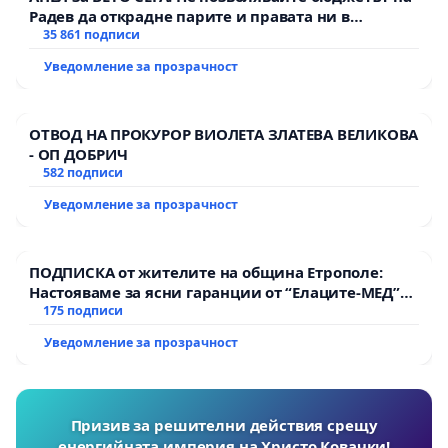
Радев да открадне парите и правата ни в
тъмното
35 861 подписи
Уведомление за прозрачност
ОТВОД НА ПРОКУРОР ВИОЛЕТА ЗЛАТЕВА ВЕЛИКОВА
- ОП ДОБРИЧ
582 подписи
Уведомление за прозрачност
ПОДПИСКА от жителите на община Етрополе:
Настояваме за ясни гаранции от “Елаците-МЕД”
АД и от държавата, че ще се изпълнят всички
175 подписи
екологични норми!
Уведомление за прозрачност
Призив за решителни действия срещу
енергийната империя на Христо Ковачки!