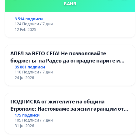
БАНЯ
3 514 подписи
124 Подписи / 7 дни
12 Feb 2025
АПЕЛ за ВЕТО СЕГА! Не позволявайте
бюджетът на Радев да открадне парите и
правата ни в тъмното
35 861 подписи
110 Подписи / 7 дни
24 Jul 2026
ПОДПИСКА от жителите на община
Етрополе: Настояваме за ясни гаранции от
“Елаците-МЕД” АД и от държавата, че ще се
175 подписи
105 Подписи / 7 дни
изпълнят всички екологични норми!
31 Jul 2026