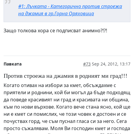
#1: Лъчката - Категорично против строежа
на джамия в гр.Горна Оряховица
Защо толкова хора се подписват анимно?!?!
Павката
#73
Sep 24, 2012, 13:17
Против строежа на джамия в родният ми град!!!
Когато отивах на избори за кмет, обсъждахме с
приятели и роднини, кой би могъл да бъде подходящ
да поведе красивият ни град и красивата ни община,
към по нови върхове. Когато вече стана ясно, кой ще
ни е кмет си помислих, че този човек е достоен и се
почуствах горд, че съм пуснал гласа си за него. Сега
просто съжалявам. Моля Ви господин кмет и господа