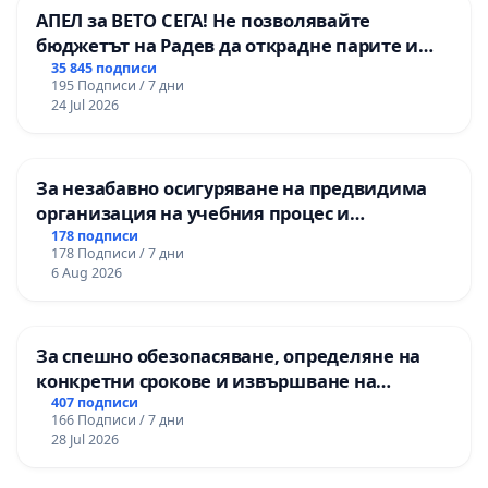
АПЕЛ за ВЕТО СЕГА! Не позволявайте
бюджетът на Радев да открадне парите и
правата ни в тъмното
35 845 подписи
195 Подписи / 7 дни
24 Jul 2026
За незабавно осигуряване на предвидима
организация на учебния процес и
гарантиране на правото на равнопоставено
178 подписи
178 Подписи / 7 дни
и качествено образование на учениците от
6 Aug 2026
ОУ „Княз Александър I“ и Хуманитарна
гимназия „
За спешно обезопасяване, определяне на
конкретни срокове и извършване на
цялостна рехабилитация на
407 подписи
166 Подписи / 7 дни
републиканския път между пътен възел АМ
28 Jul 2026
„Тракия“ - гр. Ихтиман - с. Мирово - к.к.
Момин проход