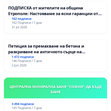
ПОДПИСКА от жителите на община
Етрополе: Настояваме за ясни гаранции от
“Елаците-МЕД” АД и от държавата, че ще се
162 подписи
162 Подписи / 7 дни
изпълнят всички екологични норми!
31 Jul 2026
Петиция за премахване на бетона и
разкриване на античното сърце на
Могиланската могила във Враца
1 472 подписи
146 Подписи / 7 дни
2 Jun 2026
ЦЕНТРАЛНА МИНЕРАЛНА БАНЯ "СОФИЯ"-ДА БЪДЕ
БАНЯ
3 494 подписи
145 Подписи / 7 дни