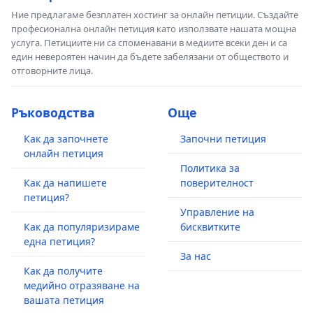
Ние предлагаме безплатен хостинг за онлайн петиции. Създайте
професионална онлайн петиция като използвате нашата мощна
услуга. Петициите ни са споменавани в медиите всеки ден и са
един невероятен начин да бъдете забелязани от обществото и
отговорните лица.
Ръководства
Още
Как да започнете
Започни петиция
онлайн петиция
Политика за
Как да напишете
поверителност
петиция?
Управление на
Как да популяризираме
бисквитките
една петиция?
За нас
Как да получите
медийно отразяване на
вашата петиция