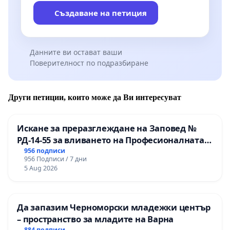
Създаване на петиция
Данните ви остават ваши
Поверителност по подразбиране
Други петиции, които може да Ви интересуват
Искане за преразглеждане на Заповед №
РД-14-55 за вливането на Професионалната
гимназия по промишлени технологии в
956 подписи
956 Подписи / 7 дни
Професионалната гимназия по икономика и
5 Aug 2026
мениджмънт – гр. Пазарджик
Да запазим Черноморски младежки център
– пространство за младите на Варна
884 подписи