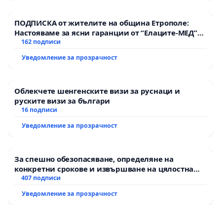
ПОДПИСКА от жителите на община Етрополе:
Настояваме за ясни гаранции от “Елаците-МЕД”
АД и от държавата, че ще се изпълнят всички
162 подписи
екологични норми!
Уведомление за прозрачност
Облекчете шенгенските визи за руснаци и
руските визи за българи
16 подписи
Уведомление за прозрачност
За спешно обезопасяване, определяне на
конкретни срокове и извършване на цялостна
рехабилитация на републиканския път между
407 подписи
пътен възел АМ „Тракия“ - гр. Ихтиман - с.
Уведомление за прозрачност
Мирово - к.к. Момин проход