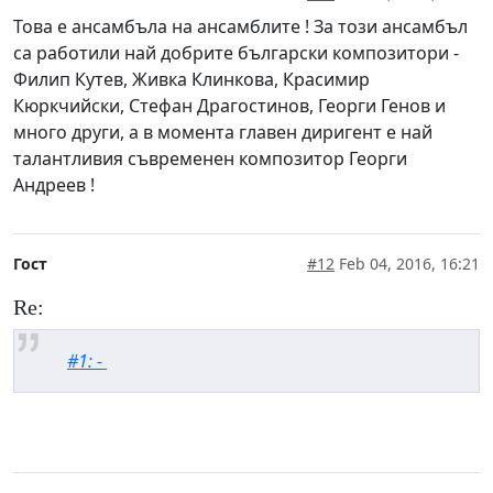
Това е ансамбъла на ансамблите ! За този ансамбъл
са работили най добрите български композитори -
Филип Кутев, Живка Клинкова, Красимир
Кюркчийски, Стефан Драгостинов, Георги Генов и
много други, а в момента главен диригент е най
талантливия съвременен композитор Георги
Андреев !
Гост
#12
Feb 04, 2016, 16:21
Re:
#1: -