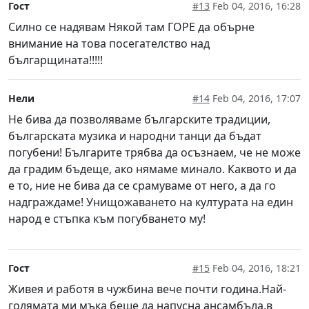
Гост
#13
Feb 04, 2016, 16:28
Силно се надявам Някой там ГОРЕ да обърне
внимание на това посегателство над
българщината!!!!!
Нели
#14
Feb 04, 2016, 17:07
Не бива да позволяваме българските традиции,
българската музика и народни танци да бъдат
погубени! Българите трябва да осъзнаем, че не може
да градим бъдеще, ако нямаме минало. Каквото и да
е то, ние не бива да се срамуваме от него, а да го
надграждаме! Унищожаването на културата на един
народ е стъпка към погубването му!
Гост
#15
Feb 04, 2016, 18:21
Живея и работя в чужбина вече почти година.Най-
голямата ми мъка беше да напусна ансамбъла,в