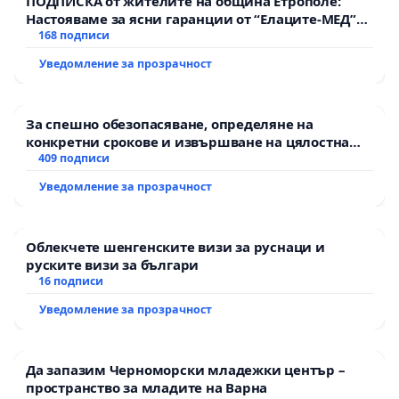
ПОДПИСКА от жителите на община Етрополе:
Настояваме за ясни гаранции от “Елаците-МЕД”
АД и от държавата, че ще се изпълнят всички
168 подписи
екологични норми!
Уведомление за прозрачност
За спешно обезопасяване, определяне на
конкретни срокове и извършване на цялостна
рехабилитация на републиканския път между
409 подписи
пътен възел АМ „Тракия“ - гр. Ихтиман - с.
Уведомление за прозрачност
Мирово - к.к. Момин проход
Облекчете шенгенските визи за руснаци и
руските визи за българи
16 подписи
Уведомление за прозрачност
Да запазим Черноморски младежки център –
пространство за младите на Варна