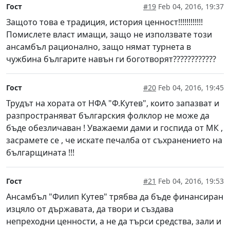
Гост
#19
Feb 04, 2016, 19:37
Защото това е традиция, история ценност!!!!!!!!!!!!
Помислете власт имащи, защо не използвате този
ансамбъл рационално, защо нямат турнета в
чужбина българите навън ги боготворят????????????
Гост
#20
Feb 04, 2016, 19:45
Трудът на хората от НФА "Ф.Кутев", които запазват и
разпространяват българския фолклор не може да
бъде обезличаван ! Уважаеми дами и госпида от МК ,
засрамете се , че искате печалба от съхранението на
българщината !!!
Гост
#21
Feb 04, 2016, 19:53
Ансамбъл "Филип Кутев" трябва да бъде финансиран
изцяло от държавата, да твори и създава
непреходни ценности, а не да търси средства, зали и