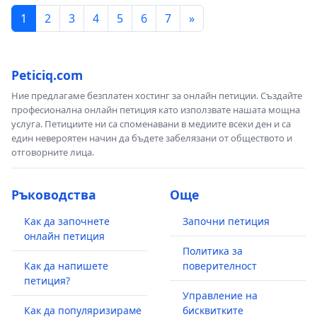
1
2
3
4
5
6
7
»
Peticiq.com
Ние предлагаме безплатен хостинг за онлайн петиции. Създайте
професионална онлайн петиция като използвате нашата мощна
услуга. Петициите ни са споменавани в медиите всеки ден и са
един невероятен начин да бъдете забелязани от обществото и
отговорните лица.
Ръководства
Още
Как да започнете
Започни петиция
онлайн петиция
Политика за
Как да напишете
поверителност
петиция?
Управление на
Как да популяризираме
бисквитките