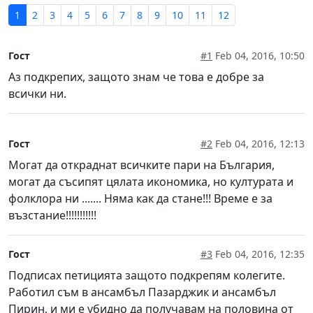
1
2
3
4
5
6
7
8
9
10
11
12
Гост
#1
Feb 04, 2016, 10:50
Аз подкрепих, защото знам че това е добре за
всички ни.
Гост
#2
Feb 04, 2016, 12:13
Могат да откраднат всичките пари на България,
могат да съсипят цялата икономика, но културата и
фолклора ни ....... Няма как да стане!!! Време е за
възстание!!!!!!!!!!!
Гост
#3
Feb 04, 2016, 12:35
Подписах петицията защото подкрепям колегите.
Работил съм в ансамбъл Пазарджик и ансамбъл
Пирин, и ми е убидно да получавам на половина от