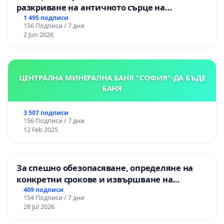
разкриване на античното сърце на
Могиланската могила във Враца
1 495 подписи
156 Подписи / 7 дни
2 Jun 2026
ЦЕНТРАЛНА МИНЕРАЛНА БАНЯ "СОФИЯ"-ДА БЪДЕ
БАНЯ
3 507 подписи
156 Подписи / 7 дни
12 Feb 2025
За спешно обезопасяване, определяне на
конкретни срокове и извършване на
цялостна рехабилитация на
409 подписи
154 Подписи / 7 дни
републиканския път между пътен възел АМ
28 Jul 2026
„Тракия“ - гр. Ихтиман - с. Мирово - к.к.