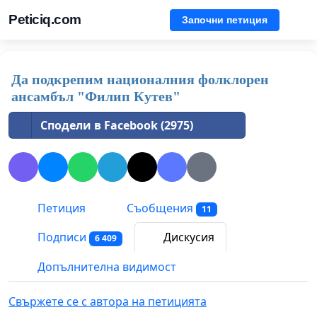
Peticiq.com
Започни петиция
Да подкрепим националния фолклорен
ансамбъл "Филип Кутев"
Сподели в Facebook (2975)
Петиция
Съобщения
11
Подписи
Дискусия
6 409
Допълнителна видимост
Свържете се с автора на петицията