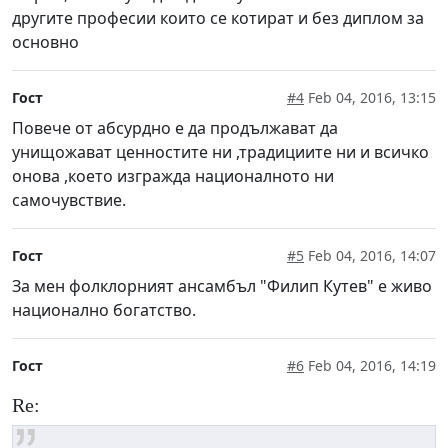
другите професии които се котират и без диплом за
основно
Гост
#4
Feb 04, 2016, 13:15
Повече от абсурдно е да продължават да
унищожават ценностите ни ,традициите ни и всичко
онова ,което изгражда националното ни
самочувствие.
Гост
#5
Feb 04, 2016, 14:07
За мен фолклорният ансамбъл "Филип Кутев" е живо
национално богатство.
Гост
#6
Feb 04, 2016, 14:19
Re: