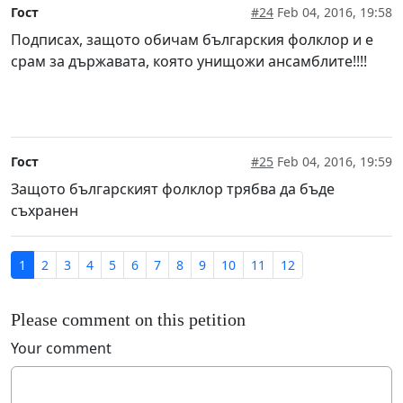
Гост
#24
Feb 04, 2016, 19:58
Подписах, защото обичам българския фолклор и е
срам за държавата, която унищожи ансамблите!!!!
Гост
#25
Feb 04, 2016, 19:59
Защото българският фолклор трябва да бъде
съхранен
1
2
3
4
5
6
7
8
9
10
11
12
Please comment on this petition
Your comment