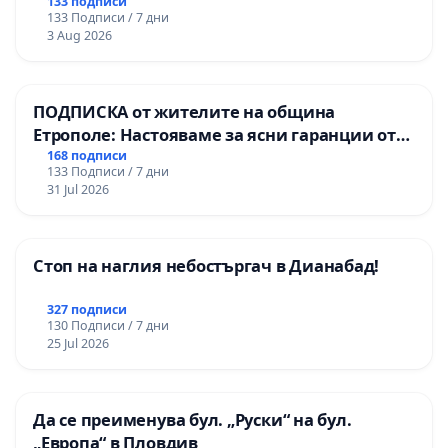
133 подписи
133 Подписи / 7 дни
3 Aug 2026
ПОДПИСКА от жителите на община
Етрополе: Настояваме за ясни гаранции от
“Елаците-МЕД” АД и от държавата, че ще се
168 подписи
133 Подписи / 7 дни
изпълнят всички екологични норми!
31 Jul 2026
Стоп на наглия небостъргач в Дианабад!
327 подписи
130 Подписи / 7 дни
25 Jul 2026
Да се преименува бул. „Руски“ на бул.
„Европа“ в Пловдив