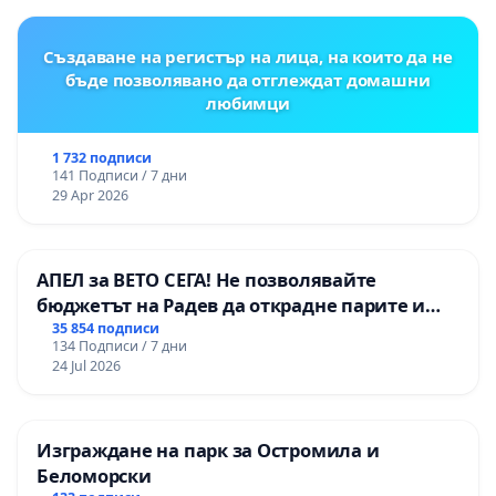
Момин проход
Създаване на регистър на лица, на които да не
бъде позволявано да отглеждат домашни
любимци
1 732 подписи
141 Подписи / 7 дни
29 Apr 2026
АПЕЛ за ВЕТО СЕГА! Не позволявайте
бюджетът на Радев да открадне парите и
правата ни в тъмното
35 854 подписи
134 Подписи / 7 дни
24 Jul 2026
Изграждане на парк за Остромила и
Беломорски