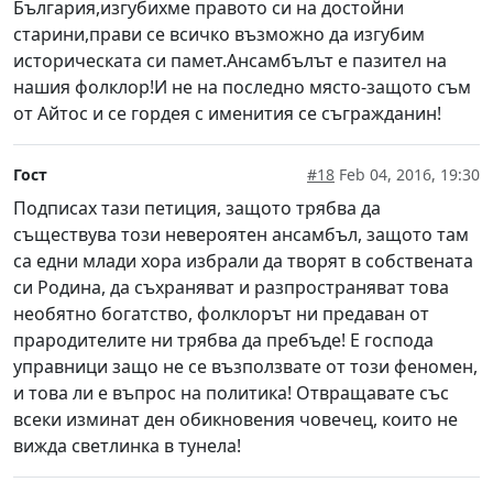
България,изгубихме правото си на достойни
старини,прави се всичко възможно да изгубим
историческата си памет.Ансамбълът е пазител на
нашия фолклор!И не на последно място-защото съм
от Айтос и се гордея с именития се съгражданин!
Гост
#18
Feb 04, 2016, 19:30
Подписах тази петиция, защото трябва да
съществува този невероятен ансамбъл, защото там
са едни млади хора избрали да творят в собствената
си Родина, да съхраняват и разпространяват това
необятно богатство, фолклорът ни предаван от
прародителите ни трябва да пребъде! Е господа
управници защо не се възползвате от този феномен,
и това ли е въпрос на политика! Отвращавате със
всеки изминат ден обикновения човечец, които не
вижда светлинка в тунела!