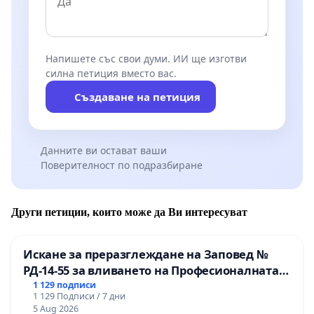
Напишете със свои думи. ИИ ще изготви
силна петиция вместо вас.
Създаване на петиция
Данните ви остават ваши
Поверителност по подразбиране
Други петиции, които може да Ви интересуват
Искане за преразглеждане на Заповед №
РД-14-55 за вливането на Професионалната
гимназия по промишлени технологии в
1 129 подписи
1 129 Подписи / 7 дни
Професионалната гимназия по икономика и
5 Aug 2026