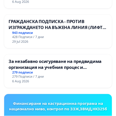
6 Aug 2026
ГРАЖДАНСКА ПОДПИСКА - ПРОТИВ
ИЗГРАЖДАНЕТО НА ВЪЖЕНА ЛИНИЯ (ЛИФТ)
НА ТЕРИТОРИЯТА НА ПРИРОДНА
943 подписи
428 Подписи / 7 дни
ЗАБЕЛЕЖИТЕЛНОСТ „ХЪЛМ НА
29 Jul 2026
ОСВОБОДИТЕЛИТЕ“ (БУНАРДЖИК)
За незабавно осигуряване на предвидима
организация на учебния процес и
гарантиране на правото на равнопоставено
279 подписи
279 Подписи / 7 дни
и качествено образование на учениците от
6 Aug 2026
ОУ „Княз Александър I“ и Хуманитарна
гимназия „
Финансиране на кастрационна програма на
национално ниво, контрол по ЗЗЖ,ЗВМД,НК325б