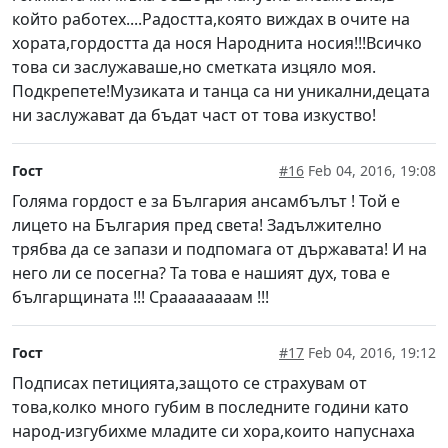
който работех....Радостта,която виждах в очите на
хората,гордостта да нося Народнита носия!!!Всичко
това си заслужаваше,но сметката изцяло моя.
Подкрепете!Музиката и танца са ни уникални,децата
ни заслужават да бъдат част от това изкуство!
Гост
#16
Feb 04, 2016, 19:08
Голяма гордост е за България ансамбълът ! Той е
лицето на България пред света! Задължително
трябва да се запази и подпомага от държавата! И на
него ли се посегна? Та това е нашият дух, това е
българщината !!! Сраааааааам !!!
Гост
#17
Feb 04, 2016, 19:12
Подписах петицията,защото се страхувам от
това,колко много губим в последните години като
народ-изгубихме младите си хора,които напуснаха