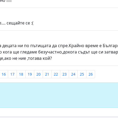
 !!!!!
.. сещайте се :(
 децата ни по пътищата да спре.Крайно време е Българит
.До кога ще гледаме безучастно,докога съдът ще си затв
е,ако не ние ,тогава кой?
16
17
18
19
20
21
22
23
24
25
26