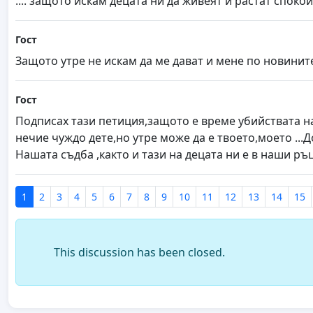
.... защото искам децата ни да живеят и растат спокойно
Гост
Защото утре не искам да ме дават и мене по новините..
Гост
Подписах тази петиция,защото е време убийствата на
нечие чуждо дете,но утре може да е твоето,моето ..
Нашата съдба ,както и тази на децата ни е в наши ръц
1
2
3
4
5
6
7
8
9
10
11
12
13
14
15
This discussion has been closed.