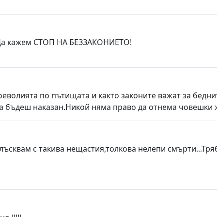
!Да кажем СТОП НА БЕЗЗАКОНИЕТО!
еволията по пътищата и както законите важат за беднит
а бъдеш наказан.Никой няма право да отнема човешки 
ъсквам с такива нещастия,толкова нелепи смърти...Трябв