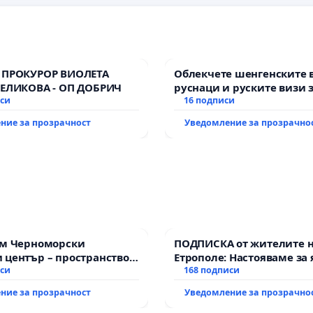
 ПРОКУРОР ВИОЛЕТА
Облекчете шенгенските 
ВЕЛИКОВА - ОП ДОБРИЧ
руснаци и руските визи 
иси
българи
16 подписи
ние за прозрачност
Уведомление за прозрачно
им Черноморски
ПОДПИСКА от жителите 
 център – пространство
Етрополе: Настояваме за 
е на Варна
иси
гаранции от “Елаците-МЕД
168 подписи
държавата, че ще се изп
ние за прозрачност
Уведомление за прозрачно
всички екологични норм