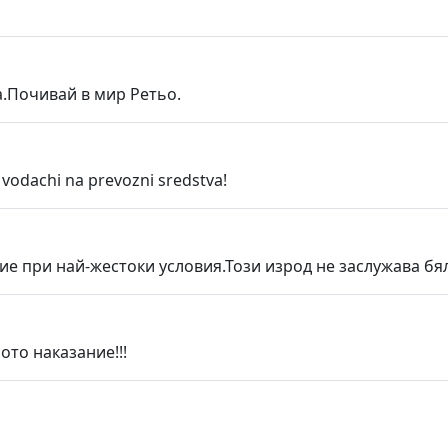
а.Почивай в мир Ретьо.
 vodachi na prevozni sredstva!
е при най-жестоки условия.Този изрод не заслужава бял
ото наказание!!!