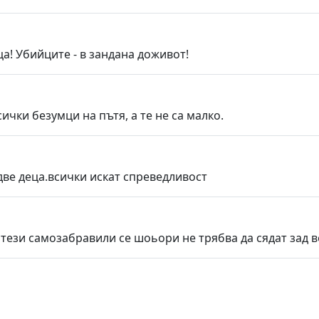
ца! Убийците - в зандана доживот!
ички безумци на пътя, а те не са малко.
две деца.всички искат спреведливост
тези самозабравили се шоьори не трябва да сядат зад в