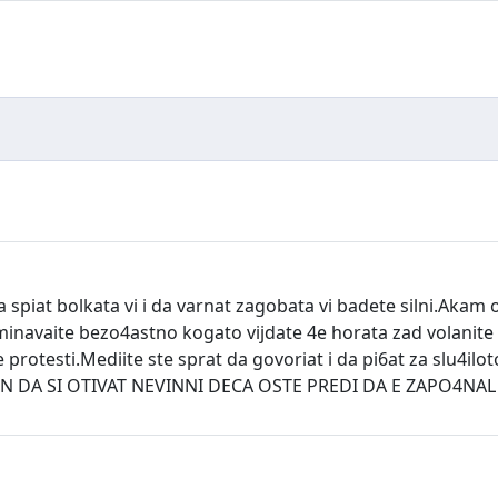
spiat bolkata vi i da varnat zagobata vi badete silni.Akam ob
minavaite bezo4astno kogato vijdate 4e horata zad volanite
protesti.Mediite ste sprat da govoriat i da pi6at za slu4ilot
N DA SI OTIVAT NEVINNI DECA OSTE PREDI DA E ZAPO4NAL J