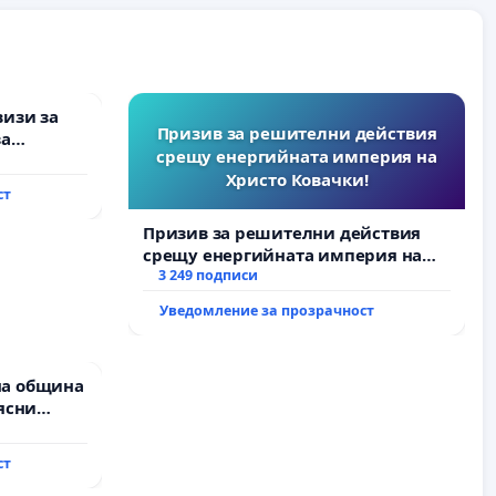
визи за
Призив за решителни действия
за
срещу енергийната империя на
Христо Ковачки!
ст
Призив за решителни действия
срещу енергийната империя на
Христо Ковачки!
3 249 подписи
Уведомление за прозрачност
на община
ясни
” АД и от
ълнят
ст
и!