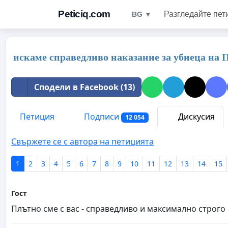
Peticiq.com
Разгледайте пет
BG ▼
искаме справедливо наказание за убиеца на
Сподели в Facebook (13)
Петиция
Подписи
Дискусия
12 054
Свържете се с автора на петицията
1
2
3
4
5
6
7
8
9
10
11
12
13
14
15
Гост
Плътно сме с вас - справедливо и максимално строго 