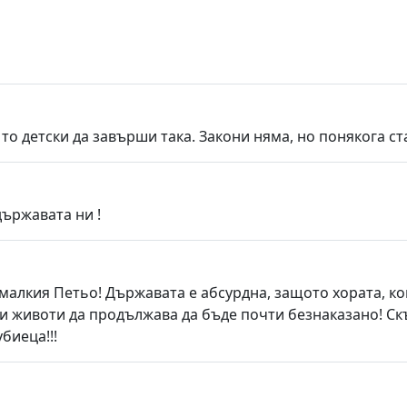
о детски да завърши така. Закони няма, но понякога ст
държавата ни !
алкия Петьо! Държавата е абсурдна, защото хората, кои
 животи да продължава да бъде почти безнаказано! Скъп
биеца!!!