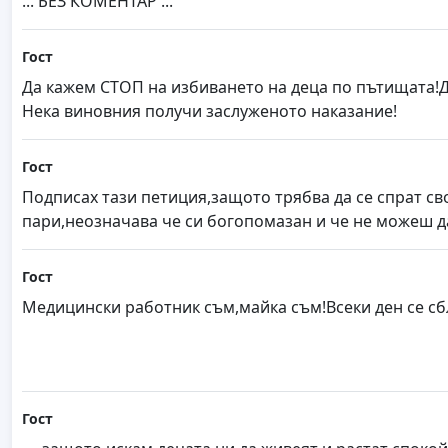
... БЕЗ КОМЕНТАР ...
Гост
Да кажем СТОП на избиването на деца по пътищата
Нека виновния получи заслуженото наказание!
Гост
Подписах тази петиция,защото трябва да се спрат сво
пари,неозначава че си богопомазан и че не можеш д
Гост
Mедицински работник съм,майка съм!Всеки ден се сбл
Гост