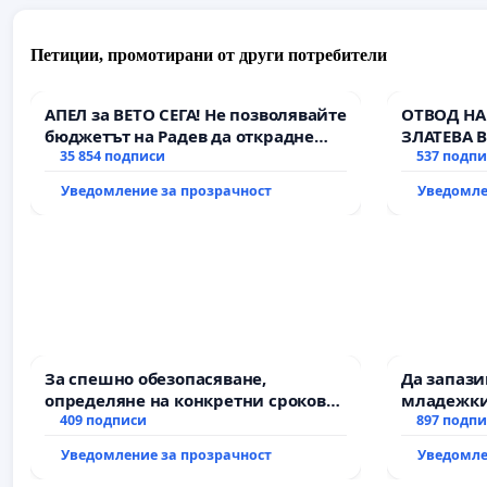
Петиции, промотирани от други потребители
АПЕЛ за ВЕТО СЕГА! Не позволявайте
ОТВОД НА
бюджетът на Радев да открадне
ЗЛАТЕВА 
парите и правата ни в тъмното
35 854 подписи
537 подп
Уведомление за прозрачност
Уведомле
За спешно обезопасяване,
Да запаз
определяне на конкретни срокове
младежки
и извършване на цялостна
409 подписи
за младит
897 подп
рехабилитация на
Уведомление за прозрачност
Уведомле
републиканския път между пътен
възел АМ „Тракия“ - гр. Ихтиман - с.