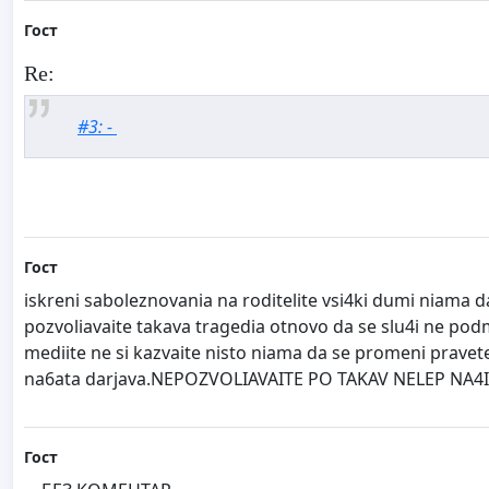
Гост
Re:
#3: -
Гост
iskreni saboleznovania na roditelite vsi4ki dumi niama da 
pozvoliavaite takava tragedia otnovo da se slu4i ne pod
mediite ne si kazvaite nisto niama da se promeni pravete 
na6ata darjava.NEPOZVOLIAVAITE PO TAKAV NELEP NA4I
Гост