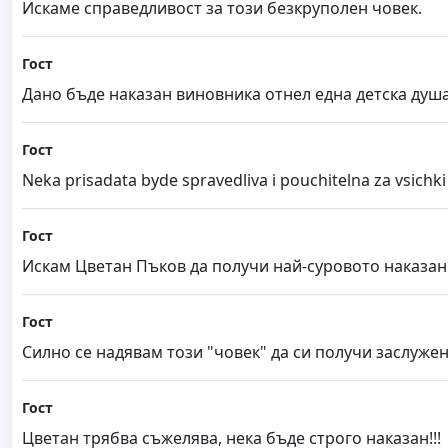
Искаме справедливост за този безкруполен човек.
Гост
Дано бъде наказан виновника отнел една детска душ
Гост
Neka prisadata byde spravedliva i pouchitelna za vsichki
Гост
Искам Цветан Пъков да получи най-суровото наказани
Гост
Силно се надявам този "човек" да си получи заслужен
Гост
Цветан трябва съжелява, нека бъде строго наказан!!!