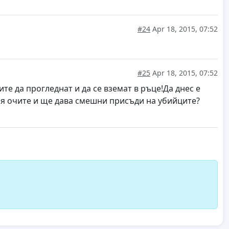
#24
Apr 18, 2015, 07:52
#25
Apr 18, 2015, 07:52
е да прогледнат и да се вземат в ръце!Да днес е
аря очите и ще дава смешни присъди на убийците?