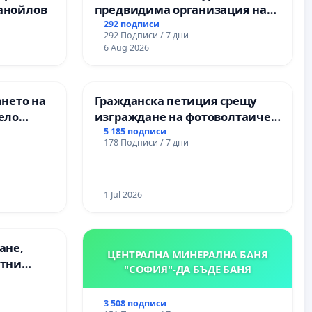
анойлов
предвидима организация на
учебния процес и гарантиране
292 подписи
292 Подписи / 7 дни
на правото на равнопоставено
6 Aug 2026
и качествено образование на
учениците от ОУ „Княз
Александър I“ и Хуманитарна
ането на
Гражданска петиция срещу
гимназия „
ело
изграждане на фотоволтаичен
парк в с.Прибой, общ. Радомир
5 185 подписи
178 Подписи / 7 дни
1 Jul 2026
ане,
ЦЕНТРАЛНА МИНЕРАЛНА БАНЯ
етни
"СОФИЯ"-ДА БЪДЕ БАНЯ
 на
ция на
3 508 подписи
между