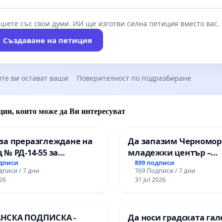
шете със свои думи. ИИ ще изготви силна петиция вместо вас.
Създаване на петиция
те ви остават ваши
Поверителност по подразбиране
ции, които може да Ви интересуват
за преразглеждане на
Да запазим Черномор
 № РД-14-55 за
младежки център –
ето на
пространство за млад
одписи
899 подписи
дписи / 7 дни
769 Подписи / 7 дни
ионалната гимназия по
Варна
26
31 Jul 2026
лени технологии в
ионалната гимназия по
ика и мениджмънт –
НСКА ПОДПИСКА -
Да носи градската гал
арджик