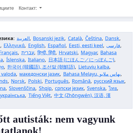
ициите
Контакт:
езика
:
العربية
,
Bosanski jezik
,
Català
,
Čeština
,
Dansk
,
h
,
Ελληνικά
,
English
,
Español
,
Eesti, eesti keel
,
فارسی
,
Français
,
עברית
,
हिन्दी, हिंदी
,
Hrvatski
,
Magyar
,
Bahasa
ia
,
Íslenska
,
Italiano
,
日本語 (にほんご／にっぽんご)
,
ლი
,
한국어 (韓國語), 조선말 (朝鮮語)
,
Lietuvių kalba
,
u valoda
,
македонски јазик
,
,
nds
,
Norsk
,
Polski
,
Português
,
Română
,
русский язык
,
ina
,
Slovenščina
,
Shqip
,
српски језик
,
Svenska
,
ไทย
,
українська
,
Tiếng Việt
,
中文 (Zhōngwén), 汉语, 漢
őtt autisták: nem vagyunk
atatlanok!