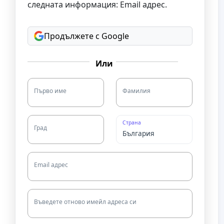
следната информация: Email адрес.
Продължете с Google
Или
Първо име
Фамилия
Страна
Град
Email адрес
Въведете отново имейл адреса си