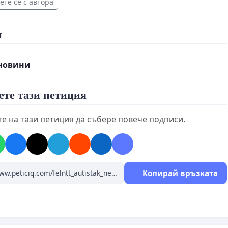
те се с автора
ánintézményekben készült szakvélemények elismerését,
и
ben megfelelnek a szakmai kritériumoknak és bekerülnek
-be.
новини
i diagnózisok gyors és egyszerű újraminősítését, hogy
ете тази петиция
 jogosult legyen a támogatásokra.
е на тази петиция да събере повече подписи.
ztonságot és emberi méltóságot minden felnőtt
k, függetlenül attól, hol készült a diagnózisa.
Копирай връзката
kantsági járadék és a Fogyatékossági támogatás
ér szintre emelését, hogy az autista és más
kossággal élő emberek ne nyomorban, hanem emberhez
rülmények között élhessenek.