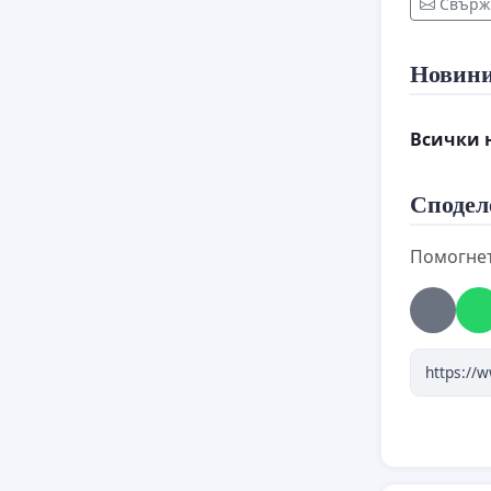
Свърже
2. A mag
Новин
amennyi
az EESZT
Всички 
3. A rég
Сподел
mindenki
Помогнет
4. Jogbi
autistána
5. A Rok
minimálb
fogyaté
méltó kö