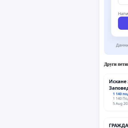
Напи
Данни
Други пети
Искане 
Заповед
вливан
1 140 п
1 140 По
Профес
5 Aug 20
промиш
Профес
иконом
ГРАЖДА
гр. Паз