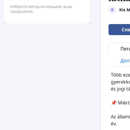
Изберете метод на плащане, за да
Kis 
K
продължите.
Спо
Пет
Доп
Több eze
gyerekko
és jogi 
📌 Miért
Az állam
év.