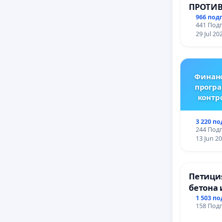
ПРОТИВ
ВЪЖЕНА
966 под
441 Подп
ТЕРИТО
29 Jul 20
ЗАБЕЛЕ
ОСВОБО
(БУНАР
Финанс
програ
контр
3 220 п
244 Подп
13 Jun 2
Петиция
бетона 
антично
1 503 п
158 Подп
Могила
Враца