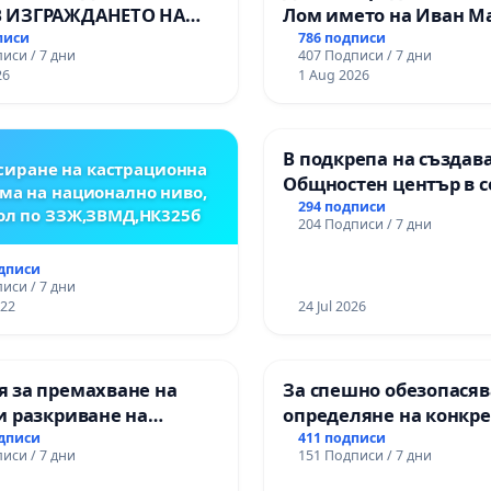
 ИЗГРАЖДАНЕТО НА
Лом името на Иван М
 ЛИНИЯ (ЛИФТ) НА
писи
786 подписи
иси / 7 дни
407 Подписи / 7 дни
РИЯТА НА ПРИРОДНА
26
1 Aug 2026
ЖИТЕЛНОСТ „ХЪЛМ НА
ДИТЕЛИТЕ“
ДЖИК)
В подкрепа на създав
иране на кастрационна
Общностен център в с
ма на национално ниво,
Църква
294 подписи
ол по ЗЗЖ,ЗВМД,НК325б
204 Подписи / 7 дни
одписи
иси / 7 дни
022
24 Jul 2026
 за премахване на
За спешно обезопасяв
и разкриване на
определяне на конкр
то сърце на
срокове и извършване
одписи
411 подписи
иси / 7 дни
151 Подписи / 7 дни
нската могила във
цялостна рехабилита
републиканския път 