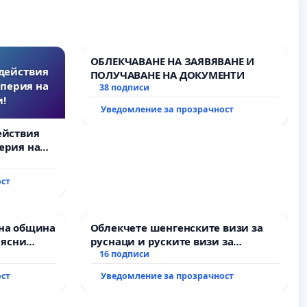
ОБЛЕКЧАВАНЕ НА ЗАЯВЯВАНЕ И
действия
ПОЛУЧАВАНЕ НА ДОКУМЕНТИ
перия на
38 подписи
!
Уведомление за прозрачност
ействия
ерия на
ост
на община
Облекчете шенгенските визи за
 ясни
руснаци и руските визи за
Д” АД и от
българи
16 подписи
пълнят
ост
Уведомление за прозрачност
ми!