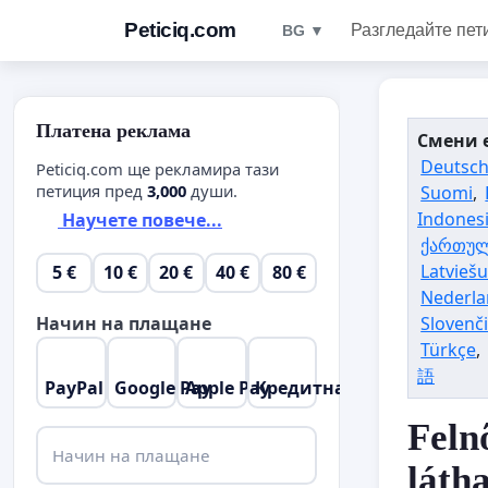
Peticiq.com
Разгледайте пет
BG ▼
Платена реклама
Смени 
Deutsc
Peticiq.com ще рекламира тази
петиция пред
3,000
души.
Suomi
,
Indones
Научете повече...
ქართუ
Latvieš
5 €
10 €
20 €
40 €
80 €
Nederla
Slovenč
Начин на плащане
Türkçe
,
語
PayPal
Google Pay
Apple Pay
Кредитна карта
Feln
Начин на плащане
láth