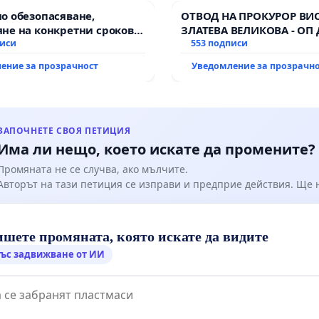
о обезопасяване,
ОТВОД НА ПРОКУРОР ВИ
не на конкретни срокове
ЗЛАТЕВА ВЕЛИКОВА - ОП
ване на цялостна
писи
553 подписи
итация на
ение за прозрачност
Уведомление за прозрачн
канския път между пътен
 „Тракия“ - гр. Ихтиман -
о - к.к. Момин проход
ЗАПОЧНЕТЕ СВОЯ ПЕТИЦИЯ
Има ли нещо, което искате да промените?
Промяната не се случва, ако мълчите.
Авторът на тази петиция се изправи и предприе действия. Ще
шете промяната, която искате да видите
ъс задвижване от ИИ