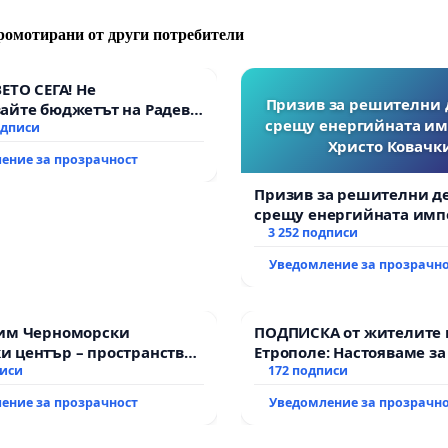
ромотирани от други потребители
kozz te is!
ВЕТО СЕГА! Не
Призив за решителни 
айте бюджетът на Радев
uk, hogy a felnőtt autisták láthatatlanok maradjanak a
срещу енергийната им
дне парите и правата ни в
одписи
r számára!
Христо Ковачки
ение за прозрачност
Призив за решителни д
срещу енергийната имп
Христо Ковачки!
3 252 подписи
Уведомление за прозрачн
зим Черноморски
ПОДПИСКА от жителите 
 център – пространство
Етрополе: Настояваме за
те на Варна
писи
гаранции от “Елаците-МЕ
172 подписи
държавата, че ще се из
ение за прозрачност
Уведомление за прозрачн
всички екологични нор