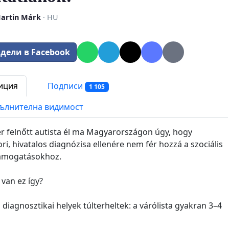
Martin Márk
· HU
дели в Facebook
иция
Подписи
1 105
ълнителна видимост
r felnőtt autista él ma Magyarországon úgy, hogy
ri, hivatalos diagnózisa ellenére nem fér hozzá a szociális
támogatásokhoz.
 van ez így?
i diagnosztikai helyek túlterheltek: a várólista gyakran 3–4