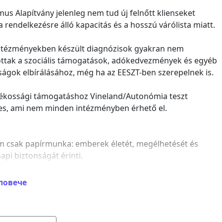
mus Alapítvány jelenleg nem tud új felnőtt klienseket
a rendelkezésre álló kapacitás és a hosszú várólista miatt.
tézményekben készült diagnózisok gyakran nem
ttak a szociális támogatások, adókedvezmények és egyéb
ságok elbírálásához, még ha az EESZT-ben szerepelnek is.
ékossági támogatáshoz Vineland/Autonómia teszt
s, ami nem minden intézményben érhető el.
m csak papírmunka: emberek életét, megélhetését és
pi biztonságát érinti.
eljük:
повече
lelő állami diagnosztikai kapacitás biztosítását felnőtt
 számára, maximum 2 hónapos várólistával.