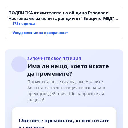
ПОДПИСКА от жителите на община Етрополе:
Настояваме за ясни гаранции от “Елаците-МЕД”
АД и от държавата, че ще се изпълнят всички
178 подписи
екологични норми!
Уведомление за прозрачност
ЗАПОЧНЕТЕ СВОЯ ПЕТИЦИЯ
Има ли нещо, което искате
да промените?
Промяната не се случва, ако мълчите.
Авторът на тази петиция се изправи и
предприе действия. Ще направите ли
същото?
Опишете промяната, която искате
да видите