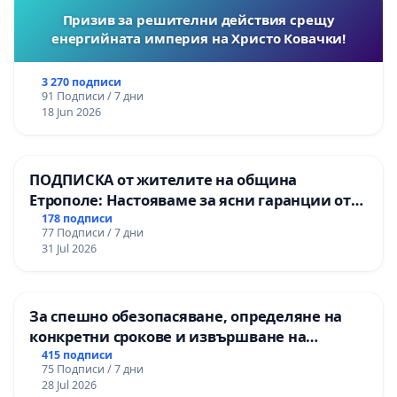
Призив за решителни действия срещу
енергийната империя на Христо Ковачки!
3 270 подписи
91 Подписи / 7 дни
18 Jun 2026
ПОДПИСКА от жителите на община
Етрополе: Настояваме за ясни гаранции от
“Елаците-МЕД” АД и от държавата, че ще се
178 подписи
77 Подписи / 7 дни
изпълнят всички екологични норми!
31 Jul 2026
За спешно обезопасяване, определяне на
конкретни срокове и извършване на
цялостна рехабилитация на
415 подписи
75 Подписи / 7 дни
републиканския път между пътен възел АМ
28 Jul 2026