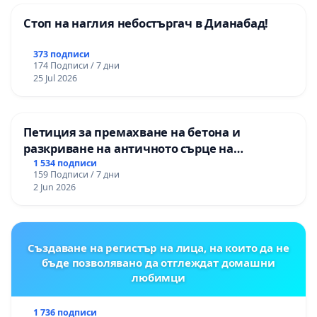
Стоп на наглия небостъргач в Дианабад!
373 подписи
174 Подписи / 7 дни
25 Jul 2026
Петиция за премахване на бетона и
разкриване на античното сърце на
Могиланската могила във Враца
1 534 подписи
159 Подписи / 7 дни
2 Jun 2026
Създаване на регистър на лица, на които да не
бъде позволявано да отглеждат домашни
любимци
1 736 подписи