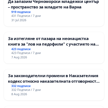
Да запазим Черноморски младежки център
– пространство за младите на Варна
919 подписи
431 Подписи / 7 дни
31 Jul 2026
За изтегляне от пазара на неонацистка
книга за "лов на педофили" с участието на
деца
423 подписи
423 Подписи / 7 дни
7 Aug 2026
За законодателни промени в Наказателния
кодекс относно наказателната отговорност
на непълнолетните при особено тежки
332 подписи
332 Подписи / 7 дни
умишлени престъпления
8 Aug 2026