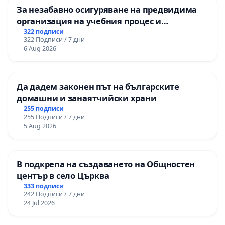
За незабавно осигуряване на предвидима
организация на учебния процес и
гарантиране на правото на равнопоставено
322 подписи
322 Подписи / 7 дни
и качествено образование на учениците от
6 Aug 2026
ОУ „Княз Александър I“ и Хуманитарна
гимназия „
Да дадем законен път на българските
домашни и занаятчийски храни
255 подписи
255 Подписи / 7 дни
5 Aug 2026
В подкрепа на създаването на Общностен
център в село Църква
333 подписи
242 Подписи / 7 дни
24 Jul 2026