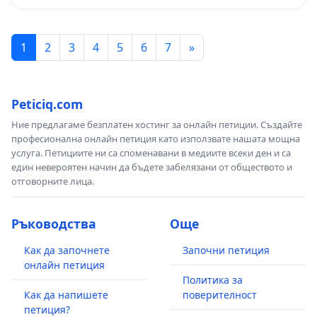
„Тракия“ - гр. Ихтиман - с. Мирово - к.к.
Момин проход
1
2
3
4
5
6
7
»
Peticiq.com
Ние предлагаме безплатен хостинг за онлайн петиции. Създайте
професионална онлайн петиция като използвате нашата мощна
услуга. Петициите ни са споменавани в медиите всеки ден и са
един невероятен начин да бъдете забелязани от обществото и
отговорните лица.
Ръководства
Още
Как да започнете
Започни петиция
онлайн петиция
Политика за
Как да напишете
поверителност
петиция?