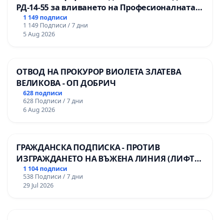
РД-14-55 за вливането на Професионалната
гимназия по промишлени технологии в
1 149 подписи
1 149 Подписи / 7 дни
Професионалната гимназия по икономика и
5 Aug 2026
мениджмънт – гр. Пазарджик
ОТВОД НА ПРОКУРОР ВИОЛЕТА ЗЛАТЕВА
ВЕЛИКОВА - ОП ДОБРИЧ
628 подписи
628 Подписи / 7 дни
6 Aug 2026
ГРАЖДАНСКА ПОДПИСКА - ПРОТИВ
ИЗГРАЖДАНЕТО НА ВЪЖЕНА ЛИНИЯ (ЛИФТ)
НА ТЕРИТОРИЯТА НА ПРИРОДНА
1 104 подписи
538 Подписи / 7 дни
ЗАБЕЛЕЖИТЕЛНОСТ „ХЪЛМ НА
29 Jul 2026
ОСВОБОДИТЕЛИТЕ“ (БУНАРДЖИК)