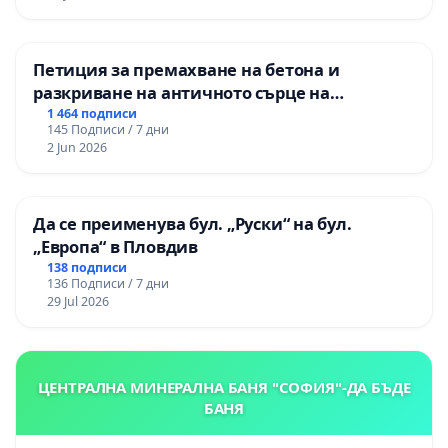
Петиция за премахване на бетона и
разкриване на античното сърце на
Могиланската могила във Враца
1 464 подписи
145 Подписи / 7 дни
2 Jun 2026
Да се преименува бул. „Руски“ на бул.
„Европа“ в Пловдив
138 подписи
136 Подписи / 7 дни
29 Jul 2026
ЦЕНТРАЛНА МИНЕРАЛНА БАНЯ "СОФИЯ"-ДА БЪДЕ
БАНЯ