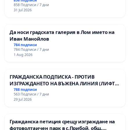
858 подписи
858 Подписи / 7 дни
31 Jul 2026
Да носи градската галерия в Лом името на
Иван Манойлов
784 подписи
784 Подписи / 7 дни
1 Aug 2026
ГРАЖДАНСКА ПОДПИСКА - ПРОТИВ
ИЗГРАЖДАНЕТО НА ВЪЖЕНА ЛИНИЯ (ЛИФТ)
НА ТЕРИТОРИЯТА НА ПРИРОДНА
788 подписи
563 Подписи / 7 дни
ЗАБЕЛЕЖИТЕЛНОСТ „ХЪЛМ НА
29 Jul 2026
ОСВОБОДИТЕЛИТЕ“ (БУНАРДЖИК)
Гражданска петиция срещу изграждане на
фотоволтаичен парк в с.Прибой, общ.