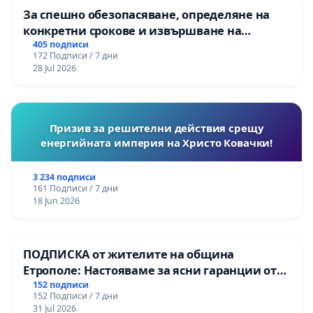
За спешно обезопасяване, определяне на
конкретни срокове и извършване на
цялостна рехабилитация на
405 подписи
172 Подписи / 7 дни
републиканския път между пътен възел АМ
28 Jul 2026
„Тракия“ - гр. Ихтиман - с. Мирово - к.к.
Момин проход
Призив за решителни действия срещу
енергийната империя на Христо Ковачки!
3 234 подписи
161 Подписи / 7 дни
18 Jun 2026
ПОДПИСКА от жителите на община
Етрополе: Настояваме за ясни гаранции от
“Елаците-МЕД” АД и от държавата, че ще се
152 подписи
152 Подписи / 7 дни
изпълнят всички екологични норми!
31 Jul 2026