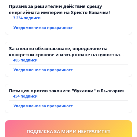
Призив за решителни действия срещу
енергийната империя на Христо Ковачки!
3 234 подписи
Уведомление за прозрачност
За спешно обезопасяване, определяне на
конкретни срокове и извършване на цялостна
рехабилитация на републиканския път между
405 подписи
пътен възел АМ „Тракия“ - гр. Ихтиман - с.
Уведомление за прозрачност
Мирово - к.к. Момин проход
Петиция против законите "бухалки" в България
454 подписи
Уведомление за прозрачност
ПОДПИСКА ЗА МИР И НЕУТРАЛИТЕТ!