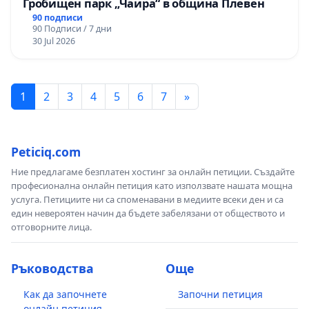
Гробищен парк „Чаира“ в община Плевен
90 подписи
90 Подписи / 7 дни
30 Jul 2026
1
2
3
4
5
6
7
»
Peticiq.com
Ние предлагаме безплатен хостинг за онлайн петиции. Създайте
професионална онлайн петиция като използвате нашата мощна
услуга. Петициите ни са споменавани в медиите всеки ден и са
един невероятен начин да бъдете забелязани от обществото и
отговорните лица.
Ръководства
Още
Как да започнете
Започни петиция
онлайн петиция