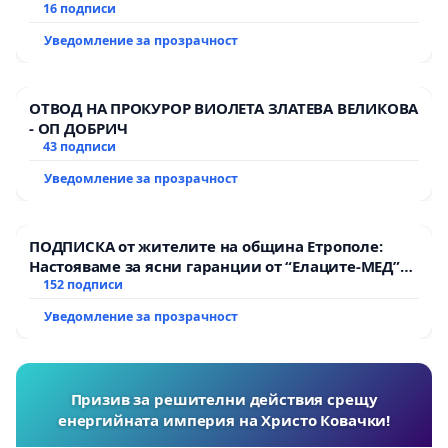
16 подписи
Уведомление за прозрачност
ОТВОД НА ПРОКУРОР ВИОЛЕТА ЗЛАТЕВА ВЕЛИКОВА
- ОП ДОБРИЧ
43 подписи
Уведомление за прозрачност
ПОДПИСКА от жителите на община Етрополе:
Настояваме за ясни гаранции от “Елаците-МЕД”
АД и от държавата, че ще се изпълнят всички
152 подписи
екологични норми!
Уведомление за прозрачност
Призив за решителни действия срещу
енергийната империя на Христо Ковачки!