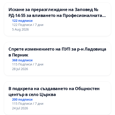
Искане за преразглеждане на Заповед №
РД-14-55 за вливането на Професионалната
гимназия по промишлени технологии в
122 подписи
122 Подписи / 7 дни
Професионалната гимназия по икономика и
5 Aug 2026
мениджмънт – гр. Пазарджик
Спрете изменението на ПУП за р-н Ладовица
в Перник
368 подписи
115 Подписи / 7 дни
28 Jul 2026
В подкрепа на създаването на Общностен
център в село Църква
200 подписи
115 Подписи / 7 дни
24 Jul 2026