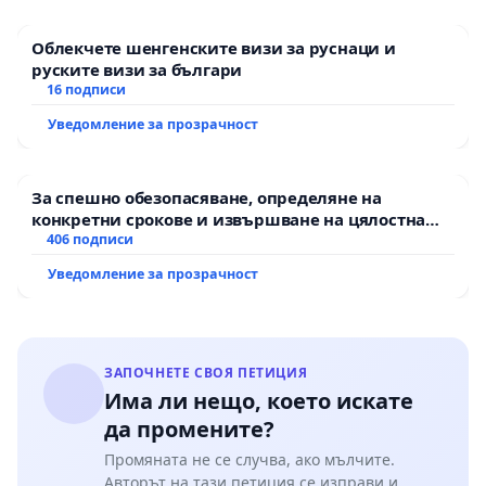
Облекчете шенгенските визи за руснаци и
руските визи за българи
16 подписи
Уведомление за прозрачност
За спешно обезопасяване, определяне на
конкретни срокове и извършване на цялостна
рехабилитация на републиканския път между
406 подписи
пътен възел АМ „Тракия“ - гр. Ихтиман - с.
Уведомление за прозрачност
Мирово - к.к. Момин проход
ЗАПОЧНЕТЕ СВОЯ ПЕТИЦИЯ
Има ли нещо, което искате
да промените?
Промяната не се случва, ако мълчите.
Авторът на тази петиция се изправи и