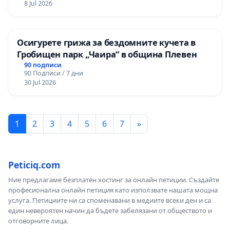
8 Jul 2026
Осигурете грижа за бездомните кучета в
Гробищен парк „Чаира“ в община Плевен
90 подписи
90 Подписи / 7 дни
30 Jul 2026
1
2
3
4
5
6
7
»
Peticiq.com
Ние предлагаме безплатен хостинг за онлайн петиции. Създайте
професионална онлайн петиция като използвате нашата мощна
услуга. Петициите ни са споменавани в медиите всеки ден и са
един невероятен начин да бъдете забелязани от обществото и
отговорните лица.