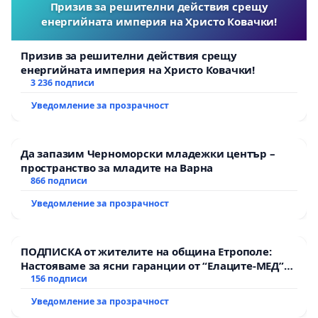
Призив за решителни действия срещу
енергийната империя на Христо Ковачки!
Призив за решителни действия срещу
енергийната империя на Христо Ковачки!
3 236 подписи
Уведомление за прозрачност
Да запазим Черноморски младежки център –
пространство за младите на Варна
866 подписи
Уведомление за прозрачност
ПОДПИСКА от жителите на община Етрополе:
Настояваме за ясни гаранции от “Елаците-МЕД”
АД и от държавата, че ще се изпълнят всички
156 подписи
екологични норми!
Уведомление за прозрачност