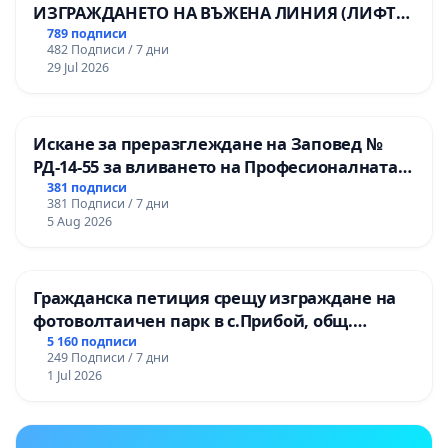
ИЗГРАЖДАНЕТО НА ВЪЖЕНА ЛИНИЯ (ЛИФТ)
НА ТЕРИТОРИЯТА НА ПРИРОДНА
789 подписи
482 Подписи / 7 дни
ЗАБЕЛЕЖИТЕЛНОСТ „ХЪЛМ НА
29 Jul 2026
ОСВОБОДИТЕЛИТЕ“ (БУНАРДЖИК)
Искане за преразглеждане на Заповед №
РД-14-55 за вливането на Професионалната
гимназия по промишлени технологии в
381 подписи
381 Подписи / 7 дни
Професионалната гимназия по икономика и
5 Aug 2026
мениджмънт – гр. Пазарджик
Гражданска петиция срещу изграждане на
фотоволтаичен парк в с.Прибой, общ.
Радомир
5 160 подписи
249 Подписи / 7 дни
1 Jul 2026