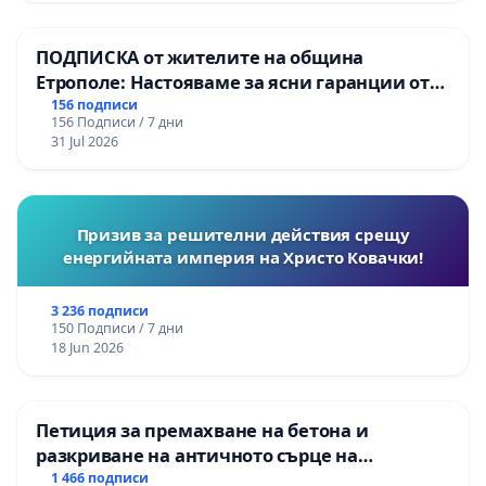
Момин проход
ПОДПИСКА от жителите на община
Етрополе: Настояваме за ясни гаранции от
“Елаците-МЕД” АД и от държавата, че ще се
156 подписи
156 Подписи / 7 дни
изпълнят всички екологични норми!
31 Jul 2026
Призив за решителни действия срещу
енергийната империя на Христо Ковачки!
3 236 подписи
150 Подписи / 7 дни
18 Jun 2026
Петиция за премахване на бетона и
разкриване на античното сърце на
Могиланската могила във Враца
1 466 подписи