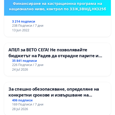
Финансиране на кастрационна програма на
национално ниво, контрол по ЗЗЖ,ЗВМД,НК325б
3 214 подписи
238 Подписи / 7 дни
13 Jun 2022
АПЕЛ за ВЕТО СЕГА! Не позволявайте
бюджетът на Радев да открадне парите и
правата ни в тъмното
35 841 подписи
226 Подписи / 7 дни
24 Jul 2026
За спешно обезопасяване, определяне на
конкретни срокове и извършване на
цялостна рехабилитация на
406 подписи
169 Подписи / 7 дни
републиканския път между пътен възел АМ
28 Jul 2026
„Тракия“ - гр. Ихтиман - с. Мирово - к.к.