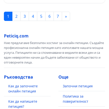
1
2
3
4
5
6
7
»
Peticiq.com
Ние предлагаме безплатен хостинг за онлайн петиции. Създайте
професионална онлайн петиция като използвате нашата мощна
услуга. Петициите ни са споменавани в медиите всеки ден и са
един невероятен начин да бъдете забелязани от обществото и
отговорните лица.
Ръководства
Още
Как да започнете
Започни петиция
онлайн петиция
Политика за
Как да напишете
поверителност
петиция?