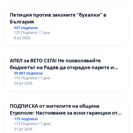
Петиция против законите "бухалки" в
България
537 подписи
125 Подписи / 7 дни
8 Jul 2026
АПЕЛ за ВЕТО СЕГА! Не позволявайте
бюджетът на Радев да открадне парите и
правата ни в тъмното
35 861 подписи
115 Подписи / 7 дни
24 Jul 2026
ПОДПИСКА от жителите на община
Етрополе: Настояваме за ясни гаранции от
“Елаците-МЕД” АД и от държавата, че ще се
175 подписи
113 Подписи / 7 дни
изпълнят всички екологични норми!
31 Jul 2026