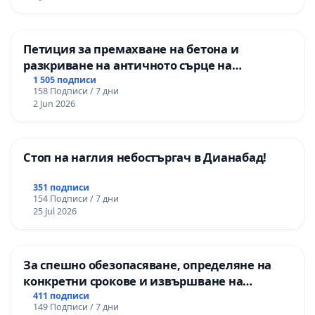
Петиция за премахване на бетона и
разкриване на античното сърце на
Могиланската могила във Враца
1 505 подписи
158 Подписи / 7 дни
2 Jun 2026
Стоп на наглия небостъргач в Дианабад!
351 подписи
154 Подписи / 7 дни
25 Jul 2026
За спешно обезопасяване, определяне на
конкретни срокове и извършване на
цялостна рехабилитация на
411 подписи
149 Подписи / 7 дни
републиканския път между пътен възел АМ