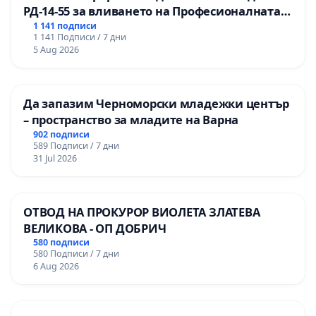
РД-14-55 за вливането на Професионалната
гимназия по промишлени технологии в
1 141 подписи
1 141 Подписи / 7 дни
Професионалната гимназия по икономика и
5 Aug 2026
мениджмънт – гр. Пазарджик
Да запазим Черноморски младежки център
– пространство за младите на Варна
902 подписи
589 Подписи / 7 дни
31 Jul 2026
ОТВОД НА ПРОКУРОР ВИОЛЕТА ЗЛАТЕВА
ВЕЛИКОВА - ОП ДОБРИЧ
580 подписи
580 Подписи / 7 дни
6 Aug 2026