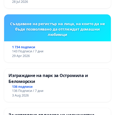
28 Jul 2026
„Тракия“ - гр. Ихтиман - с. Мирово - к.к.
Момин проход
Създаване на регистър на лица, на които да не
бъде позволявано да отглеждат домашни
любимци
1 734 подписи
143 Подписи / 7 дни
29 Apr 2026
Изграждане на парк за Остромила и
Беломорски
136 подписи
136 Подписи / 7 дни
3 Aug 2026
За изтегляне от пазара на неонацистка