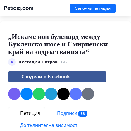
Peticiq.com
Започни петиция
„Искаме нов булевард между
Кукленско шосе и Смирненски –
край на задръстванията“
Костадин Петров
· BG
К
Сподели в Facebook
Петиция
Подписи
33
Допълнителна видимост