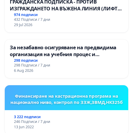
ГРАЖДАНСКА ПОДПИСКА - ПРОТИВ
ИЗГРАЖДАНЕТО НА ВЪЖЕНА ЛИНИЯ (ЛИФТ)
НА ТЕРИТОРИЯТА НА ПРИРОДНА
974 подписи
432 Подписи / 7 дни
ЗАБЕЛЕЖИТЕЛНОСТ „ХЪЛМ НА
29 Jul 2026
ОСВОБОДИТЕЛИТЕ“ (БУНАРДЖИК)
За незабавно осигуряване на предвидима
организация на учебния процес и
гарантиране на правото на равнопоставено
298 подписи
298 Подписи / 7 дни
и качествено образование на учениците от
6 Aug 2026
ОУ „Княз Александър I“ и Хуманитарна
гимназия „
Финансиране на кастрационна програма на
национално ниво, контрол по ЗЗЖ,ЗВМД,НК325б
3 222 подписи
246 Подписи / 7 дни
13 Jun 2022