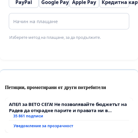
PayPal
Google Pay
Apple Pay
Кредитна кар
При липса на конкретни действия и срокове, ще
Начин на плащане
предприемем следните стъпки: сезиране на
национални институции, публичност чрез медии
Изберете метод на плащане, за да продължите.
и граждански протести.
Пловдив не може да продължава да се развива
хаотично, без мисъл за хората.Изграждането на
тази връзка не е удобство — това е
необходимост.
Петиции, промотирани от други потребители
Очакваме действия. Не обещания.
АПЕЛ за ВЕТО СЕГА! Не позволявайте бюджетът на
Радев да открадне парите и правата ни в
тъмното
35 861 подписи
Уведомление за прозрачност