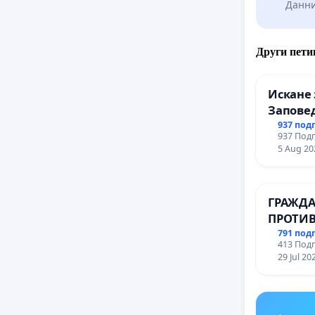
Данни
Други пети
Искане 
Заповед
вливан
937 под
937 Подп
Профес
5 Aug 20
промиш
Профес
иконом
ГРАЖДА
гр. Паз
ПРОТИВ
ВЪЖЕНА
791 под
413 Подп
ТЕРИТО
29 Jul 20
ЗАБЕЛЕ
ОСВОБО
(БУНАР