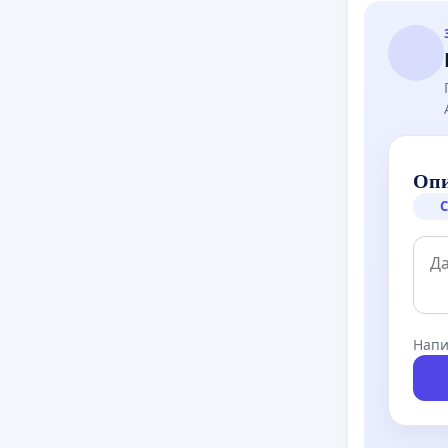
Опи
С
Напи