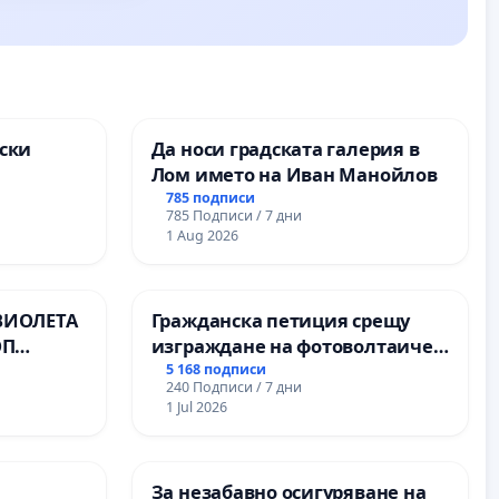
ски
Да носи градската галерия в
Лом името на Иван Манойлов
ите на
785 подписи
785 Подписи / 7 дни
1 Aug 2026
ВИОЛЕТА
Гражданска петиция срещу
ОП
изграждане на фотоволтаичен
парк в с.Прибой, общ. Радомир
5 168 подписи
240 Подписи / 7 дни
1 Jul 2026
За незабавно осигуряване на