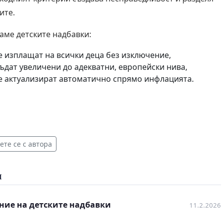
ите.
аме детските надбавки:
е изплащат на всички деца без изключение,
ъдат увеличени до адекватни, европейски нива,
се актуализират автоматично спрямо инфлацията.
те се с автора
и
ние на детските надбавки
11.2.2026