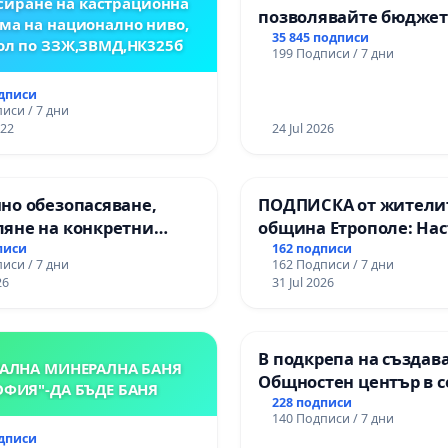
иране на кастрационна
позволявайте бюджет
ма на национално ниво,
Радев да открадне па
35 845 подписи
ол по ЗЗЖ,ЗВМД,НК325б
199 Подписи / 7 дни
правата ни в тъмното
одписи
иси / 7 дни
022
24 Jul 2026
но обезопасяване,
ПОДПИСКА от жители
ляне на конкретни
община Етрополе: На
 и извършване на
за ясни гаранции от “
писи
162 подписи
иси / 7 дни
162 Подписи / 7 дни
на рехабилитация на
МЕД” АД и от държава
26
31 Jul 2026
иканския път между
се изпълнят всички
ъзел АМ „Тракия“ - гр.
екологични норми!
- с. Мирово - к.к.
В подкрепа на създав
проход
АЛНА МИНЕРАЛНА БАНЯ
Общностен център в с
ОФИЯ"-ДА БЪДЕ БАНЯ
Църква
228 подписи
140 Подписи / 7 дни
одписи