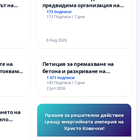
ът на
предвидима организация на
рите и
учебния процес и гарантиране
173 подписи
173 Подписи / 7 дни
на правото на равнопоставено
и качествено образование на
учениците от ОУ „Княз
Александър I“ и Хуманитарна
6 Aug 2026
гимназия „
те на
Петиция за премахване на
стояваме
бетона и разкриване на
Елаците-
античното сърце на
1 471 подписи
145 Подписи / 7 дни
та, че ще
Могиланската могила във
2 Jun 2026
Враца
ането на
Призив за решителни действия
ело
срещу енергийната империя на
Христо Ковачки!