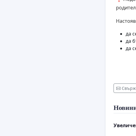
родител
Настояв
да с
да б
да 
Свърже
Новин
Увеличе