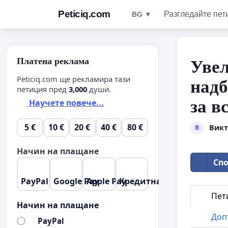
Peticiq.com
Разгледайте пет
BG ▼
Платена реклама
Увел
Peticiq.com ще рекламира тази
надб
петиция пред
3,000
души.
за в
Научете повече...
5 €
10 €
20 €
40 €
80 €
Викт
В
Начин на плащане
Спо
PayPal
Google Pay
Apple Pay
Кредитна карта
Пет
Начин на плащане
Доп
PayPal