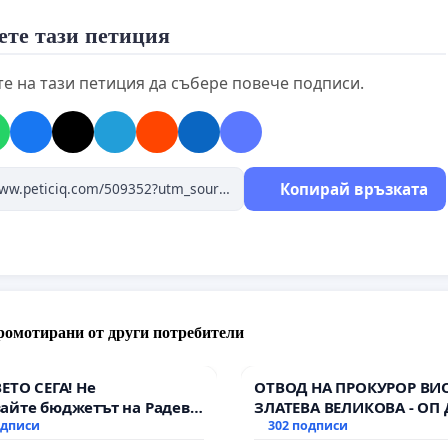
ете тази петиция
е на тази петиция да събере повече подписи.
Копирай връзката
ромотирани от други потребители
ВЕТО СЕГА! Не
ОТВОД НА ПРОКУРОР ВИ
айте бюджетът на Радев
ЗЛАТЕВА ВЕЛИКОВА - ОП
дне парите и правата ни в
одписи
302 подписи