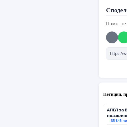
Сподел
Помогнет
Петиции, п
АПЕЛ за 
позволяв
да откра
35 845 п
тъмното