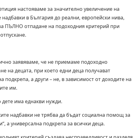
петиция настояваме за значително увеличение на
е надбавки в България до реални, европейски нива,
 за ПЪЛНО отпадане на подоходния критерий при
 отпускане.
ично заявяваме, че не приемаме подоходно
не на децата, при което едни деца получават
 подкрепа, а други – не, в зависимост от доходите на
ите им.
 дете има еднакви нужди.
ите надбавки не трябва да бъдат социална помощ за
и“, а универсална подкрепа за всички деца.
одният критерий създава несправедливост и разделя