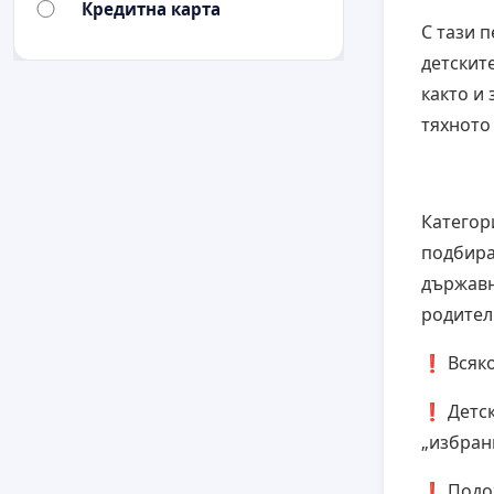
Кредитна карта
С тази 
детскит
както и
тяхното
Категор
подбира
държавна
родител
❗ Всяко
❗ Детск
„избран
❗ Подох