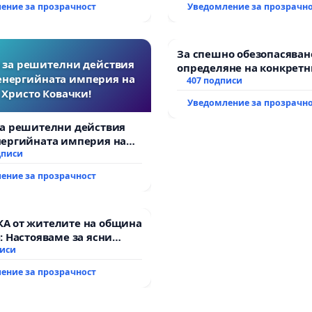
ение за прозрачност
Уведомление за прозрачн
За спешно обезопасяван
 за решителни действия
определяне на конкретн
енергийната империя на
и извършване на цялост
407 подписи
Христо Ковачки!
рехабилитация на
Уведомление за прозрачн
републиканския път ме
възел АМ „Тракия“ - гр. 
за решителни действия
с. Мирово - к.к. Момин п
нергийната империя на
овачки!
дписи
ение за прозрачност
А от жителите на община
: Настояваме за ясни
 от “Елаците-МЕД” АД и от
писи
а, че ще се изпълнят
ение за прозрачност
кологични норми!