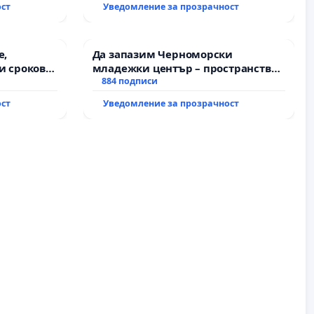
ост
Уведомление за прозрачност
е,
Да запазим Черноморски
и срокове
младежки център – пространство
на
за младите на Варна
884 подписи
ост
Уведомление за прозрачност
жду пътен
Ихтиман -
роход