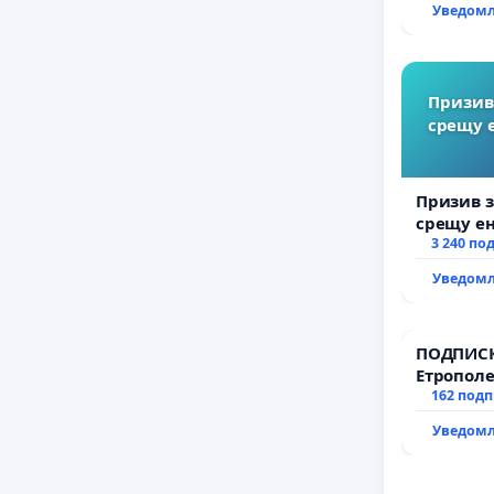
Уведомл
Призив
срещу 
Призив 
срещу е
Христо К
3 240 по
Уведомл
ПОДПИСК
Етрополе
гаранции
162 под
държават
Уведомл
всички е