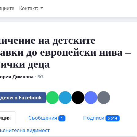
ициите
Контакт:
ичение на детските
авки до европейски нива –
сички деца
ория Димкова
· BG
дели в Facebook
иция
Съобщения
Подписи
1
5 514
ълнителна видимост