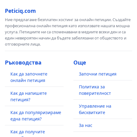
Peticiq.com
Ние предлагаме безплатен хостинг за онлайн петиции. Създайте
професионална онлайн петиция като използвате нашата мощна
услуга. Петициите ни са споменавани в медиите всеки ден и са
един невероятен начин да бъдете забелязани от обществото и
отговорните лица.
Ръководства
Още
Как да започнете
Започни петиция
онлайн петиция
Политика за
Как да напишете
поверителност
петиция?
Управление на
Как да популяризираме
бисквитките
една петиция?
За нас
Как да получите