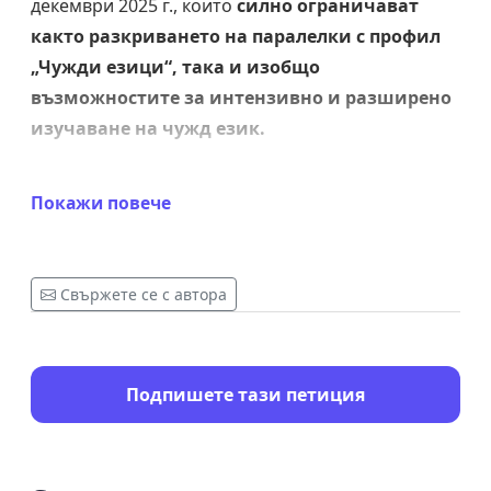
декември 2025 г., които
силно ограничават
както разкриването на паралелки с профил
„Чужди езици“, така и изобщо
възможностите за интензивно и разширено
изучаване на чужд език.
За пореден път сме свидетели на
Покажи повече
прибързани, произволни решения, които
буквално си играят с настоящето и бъдещето
на децата ни.
Свържете се с автора
За пореден път това се прави:
в последния момент
без задълбочен и всеобхватен анализ на
Подпишете тази петиция
проблема
без допитване до учениците и техните
законни представители