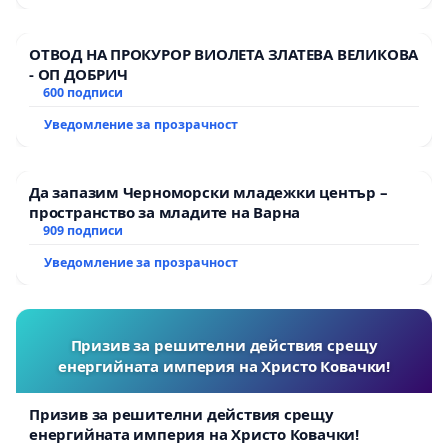
да „изберат“ профилирана/професионална
паралелка, която в голяма степен
предопределя образователното и
ОТВОД НА ПРОКУРОР ВИОЛЕТА ЗЛАТЕВА ВЕЛИКОВА
- ОП ДОБРИЧ
професионалното им развитие, но им
600 подписи
предоставя все по-ограничени и
ограничаващи възможности.
Уведомление за прозрачност
Хиляди ученици всяка година ще бъдат
лишени от възможност
да овладеят поне
Да запазим Черноморски младежки център –
един чужд език
на приемливо ниво.
пространство за младите на Варна
Безспорно чуждоезиковото обучение у нас,
909 подписи
подобно на много други предметни области,
Уведомление за прозрачност
е неефективно и се нуждае от подобрение.
Но това не значи да го оставим за малцина
„избраници“. Указанията на МОН ще
задълбочат още повече
образователните
Призив за решителни действия срещу
неравенства
у нас, ще породят още по-
енергийната империя на Христо Ковачки!
жестока конкуренция и стрес сред
подрастващите и ще оставят хиляди
Призив за решителни действия срещу
енергийната империя на Христо Ковачки!
ученици без един от по-важните