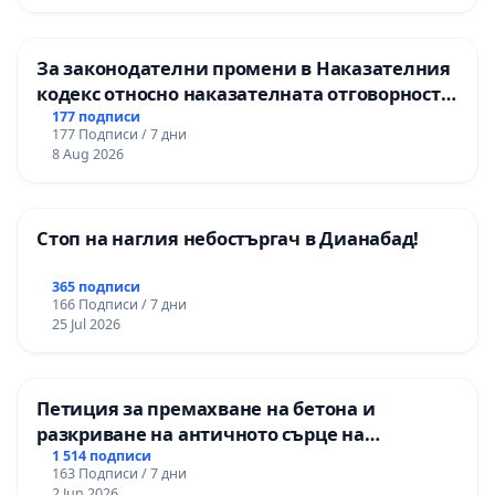
За законодателни промени в Наказателния
кодекс относно наказателната отговорност
на непълнолетните при особено тежки
177 подписи
177 Подписи / 7 дни
умишлени престъпления
8 Aug 2026
Стоп на наглия небостъргач в Дианабад!
365 подписи
166 Подписи / 7 дни
25 Jul 2026
Петиция за премахване на бетона и
разкриване на античното сърце на
Могиланската могила във Враца
1 514 подписи
163 Подписи / 7 дни
2 Jun 2026