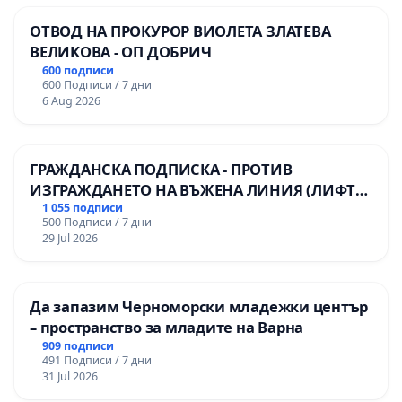
и всеобхватни анализи на образованието в
ОТВОД НА ПРОКУРОР ВИОЛЕТА ЗЛАТЕВА
България, в т.ч. на чуждоезиковото
ВЕЛИКОВА - ОП ДОБРИЧ
обучение, системата за профилиране и
600 подписи
външните оценявания
600 Подписи / 7 дни
Да се постави началото на смислен,
6 Aug 2026
издържан процес за устойчиво
реформиране на образователната система
ГРАЖДАНСКА ПОДПИСКА - ПРОТИВ
ИЗГРАЖДАНЕТО НА ВЪЖЕНА ЛИНИЯ (ЛИФТ)
НА ТЕРИТОРИЯТА НА ПРИРОДНА
1 055 подписи
Защото българските деца имат право на
500 Подписи / 7 дни
ЗАБЕЛЕЖИТЕЛНОСТ „ХЪЛМ НА
29 Jul 2026
адекватно на времето и потребностите им
ОСВОБОДИТЕЛИТЕ“ (БУНАРДЖИК)
образование
. Ние имаме задължението да
им го осигурим.
Да запазим Черноморски младежки център
– пространство за младите на Варна
909 подписи
491 Подписи / 7 дни
С уважение:
31 Jul 2026