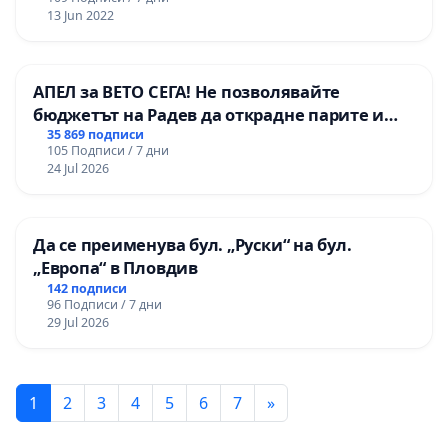
13 Jun 2022
АПЕЛ за ВЕТО СЕГА! Не позволявайте
бюджетът на Радев да открадне парите и
правата ни в тъмното
35 869 подписи
105 Подписи / 7 дни
24 Jul 2026
Да се преименува бул. „Руски“ на бул.
„Европа“ в Пловдив
142 подписи
96 Подписи / 7 дни
29 Jul 2026
1
2
3
4
5
6
7
»