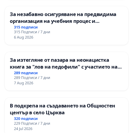
Долуподписаните граждани на Република
България
За незабавно осигуряване на предвидима
организация на учебния процес и
гарантиране на правото на равнопоставено
315 подписи
315 Подписи / 7 дни
и качествено образование на учениците от
6 Aug 2026
ОУ „Княз Александър I“ и Хуманитарна
гимназия „
За изтегляне от пазара на неонацистка
книга за "лов на педофили" с участието на
деца
289 подписи
289 Подписи / 7 дни
7 Aug 2026
В подкрепа на създаването на Общностен
център в село Църква
320 подписи
229 Подписи / 7 дни
24 Jul 2026