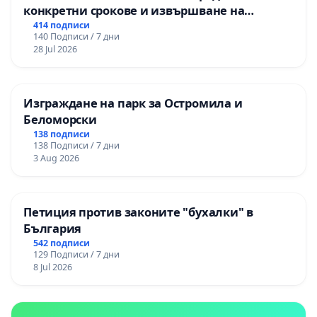
конкретни срокове и извършване на
цялостна рехабилитация на
414 подписи
140 Подписи / 7 дни
републиканския път между пътен възел АМ
28 Jul 2026
„Тракия“ - гр. Ихтиман - с. Мирово - к.к.
Момин проход
Изграждане на парк за Остромила и
Беломорски
138 подписи
138 Подписи / 7 дни
3 Aug 2026
Петиция против законите "бухалки" в
България
542 подписи
129 Подписи / 7 дни
8 Jul 2026