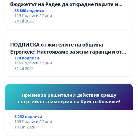
бюджетът на Радев да открадне парите и
правата ни в тъмното
35 860 подписи
119 Подписи / 7 дни
24 Jul 2026
ПОДПИСКА от жителите на община
Етрополе: Настояваме за ясни гаранции от
“Елаците-МЕД” АД и от държавата, че ще се
174 подписи
116 Подписи / 7 дни
изпълнят всички екологични норми!
31 Jul 2026
Призив за решителни действия срещу
енергийната империя на Христо Ковачки!
3 252 подписи
109 Подписи / 7 дни
18 Jun 2026