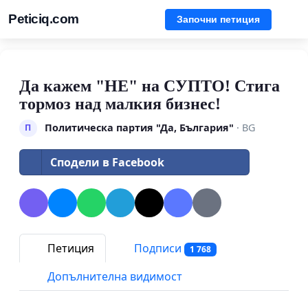
Peticiq.com
Започни петиция
Да кажем "НЕ" на СУПТО! Стига
тормоз над малкия бизнес!
Политическа партия "Да, България"
· BG
П
Сподели в Facebook
Петиция
Подписи
1 768
Допълнителна видимост