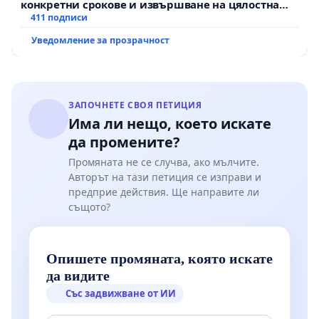
конкретни срокове и извършване на цялостна
рехабилитация на републиканския път между
411 подписи
пътен възел АМ „Тракия“ - гр. Ихтиман - с.
Уведомление за прозрачност
Мирово - к.к. Момин проход
ЗАПОЧНЕТЕ СВОЯ ПЕТИЦИЯ
Има ли нещо, което искате
да промените?
Промяната не се случва, ако мълчите.
Авторът на тази петиция се изправи и
предприе действия. Ще направите ли
същото?
Опишете промяната, която искате
да видите
Със задвижване от ИИ