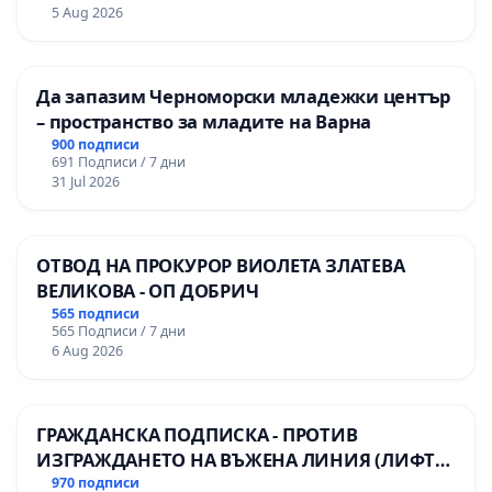
Професионалната гимназия по икономика и
5 Aug 2026
мениджмънт – гр. Пазарджик
Да запазим Черноморски младежки център
– пространство за младите на Варна
900 подписи
691 Подписи / 7 дни
31 Jul 2026
ОТВОД НА ПРОКУРОР ВИОЛЕТА ЗЛАТЕВА
ВЕЛИКОВА - ОП ДОБРИЧ
565 подписи
565 Подписи / 7 дни
6 Aug 2026
ГРАЖДАНСКА ПОДПИСКА - ПРОТИВ
ИЗГРАЖДАНЕТО НА ВЪЖЕНА ЛИНИЯ (ЛИФТ)
НА ТЕРИТОРИЯТА НА ПРИРОДНА
970 подписи