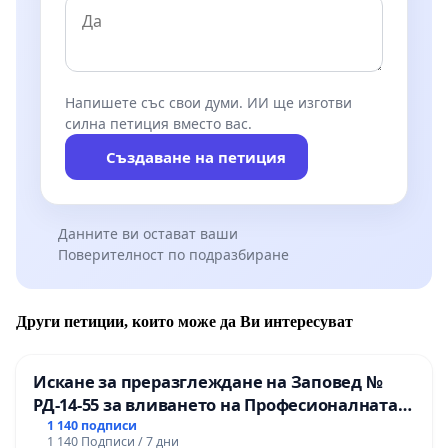
Напишете със свои думи. ИИ ще изготви
силна петиция вместо вас.
Създаване на петиция
Данните ви остават ваши
Поверителност по подразбиране
Други петиции, които може да Ви интересуват
Искане за преразглеждане на Заповед №
РД-14-55 за вливането на Професионалната
гимназия по промишлени технологии в
1 140 подписи
1 140 Подписи / 7 дни