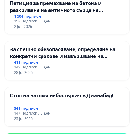
Петиция за премахване на бетона и
разкриване на античното сърце на
Могиланската могила във Враца
1 504 подписи
158 Подписи / 7 дни
2 Jun 2026
За спешно обезопасяване, определяне на
конкретни срокове и извършване на
цялостна рехабилитация на
411 подписи
149 Подписи / 7 дни
републиканския път между пътен възел АМ
28 Jul 2026
„Тракия“ - гр. Ихтиман - с. Мирово - к.к.
Момин проход
Стоп на наглия небостъргач в Дианабад!
344 подписи
147 Подписи / 7 дни
25 Jul 2026