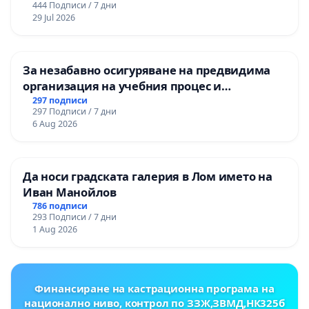
444 Подписи / 7 дни
ЗАБЕЛЕЖИТЕЛНОСТ „ХЪЛМ НА
29 Jul 2026
ОСВОБОДИТЕЛИТЕ“ (БУНАРДЖИК)
За незабавно осигуряване на предвидима
организация на учебния процес и
гарантиране на правото на равнопоставено
297 подписи
297 Подписи / 7 дни
и качествено образование на учениците от
6 Aug 2026
ОУ „Княз Александър I“ и Хуманитарна
гимназия „
Да носи градската галерия в Лом името на
Иван Манойлов
786 подписи
293 Подписи / 7 дни
1 Aug 2026
Финансиране на кастрационна програма на
национално ниво, контрол по ЗЗЖ,ЗВМД,НК325б