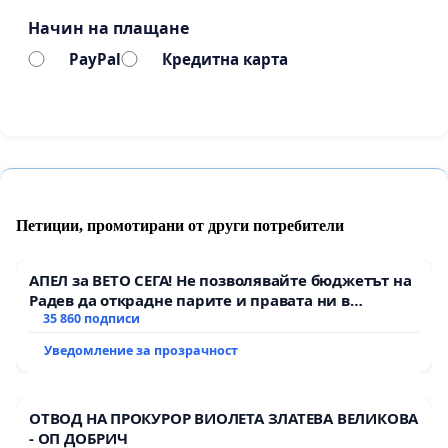
Начин на плащане
реална оценка на въздействието;
PayPal
Кредитна карта
широко обществено обсъждане с
бизнеса, експерти и граждани;
осигуряване на достатъчно време за
подготовка и внедряване.
Фокус на НАП върху интелигентен контрол, а
Петиции, промотирани от други потребители
не свръхрегулация, включително:
АПЕЛ за ВЕТО СЕГА! Не позволявайте бюджетът на
по-добра оценка на риска;
Радев да открадне парите и правата ни в
тъмното
35 860 подписи
използване на съвременни технологии и
Уведомление за прозрачност
изкуствен интелект за откриване на
рискови модели;
ОТВОД НА ПРОКУРОР ВИОЛЕТА ЗЛАТЕВА ВЕЛИКОВА
насочени проверки към реално
- ОП ДОБРИЧ