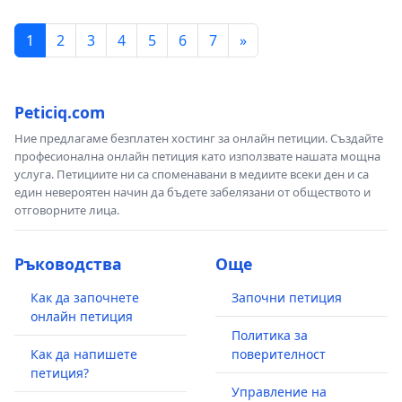
1
2
3
4
5
6
7
»
Peticiq.com
Ние предлагаме безплатен хостинг за онлайн петиции. Създайте
професионална онлайн петиция като използвате нашата мощна
услуга. Петициите ни са споменавани в медиите всеки ден и са
един невероятен начин да бъдете забелязани от обществото и
отговорните лица.
Ръководства
Още
Как да започнете
Започни петиция
онлайн петиция
Политика за
Как да напишете
поверителност
петиция?
Управление на