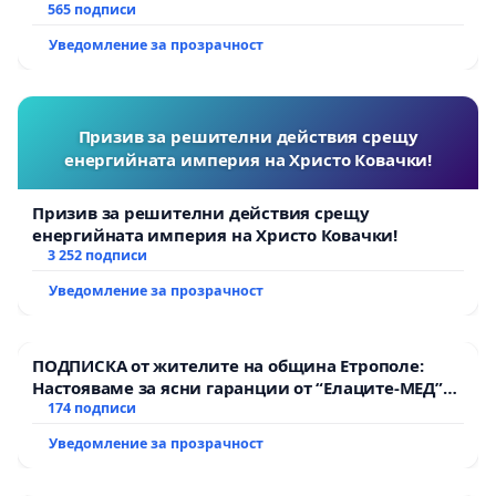
565 подписи
подозрителни случаи, вместо масов
Уведомление за прозрачност
тормоз над коректните търговци.
Призив за решителни действия срещу
енергийната империя на Христо Ковачки!
Призив за решителни действия срещу
енергийната империя на Христо Ковачки!
3 252 подписи
Уведомление за прозрачност
ПОДПИСКА от жителите на община Етрополе:
Настояваме за ясни гаранции от “Елаците-МЕД”
АД и от държавата, че ще се изпълнят всички
174 подписи
екологични норми!
Уведомление за прозрачност