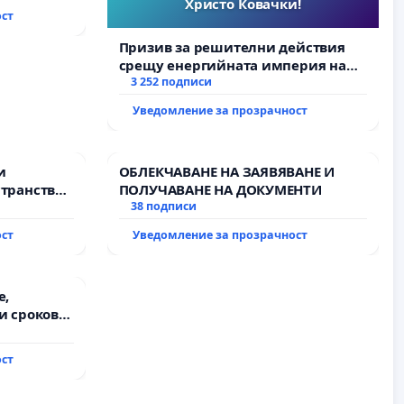
Христо Ковачки!
ост
Призив за решителни действия
срещу енергийната империя на
Христо Ковачки!
3 252 подписи
Уведомление за прозрачност
и
ОБЛЕКЧАВАНЕ НА ЗАЯВЯВАНЕ И
транство
ПОЛУЧАВАНЕ НА ДОКУМЕНТИ
38 подписи
ост
Уведомление за прозрачност
е,
и срокове
на
ост
жду пътен
Ихтиман -
роход