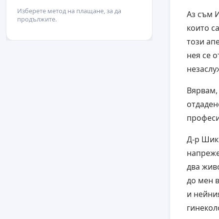
Изберете метод на плащане, за да
Аз съм 
продължите.
които с
този ап
нея се 
незаслу
Вярвам,
отдаден
професи
Д-р Шик
напреже
два жив
до мен 
и нейни
гинекол