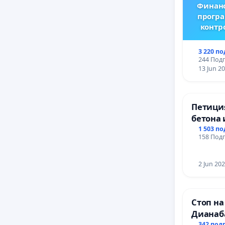
Финанс
програ
контр
3 220 п
244 Подп
13 Jun 2
Петиция
бетона 
антично
1 503 п
158 Подп
Могила
Враца
2 Jun 20
Стоп на
Дианаб
342 под