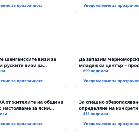
ение за прозрачност
Уведомление за прозрачн
е шенгенските визи за
Да запазим Черноморск
и руските визи за
младежки център – прос
иси
за младите на Варна
899 подписи
ение за прозрачност
Уведомление за прозрачн
А от жителите на община
За спешно обезопасяван
: Настояваме за ясни
определяне на конкретн
 от “Елаците-МЕД” АД и от
писи
и извършване на цялост
411 подписи
а, че ще се изпълнят
рехабилитация на
ение за прозрачност
Уведомление за прозрачн
кологични норми!
републиканския път ме
възел АМ „Тракия“ - гр. 
с. Мирово - к.к. Момин п