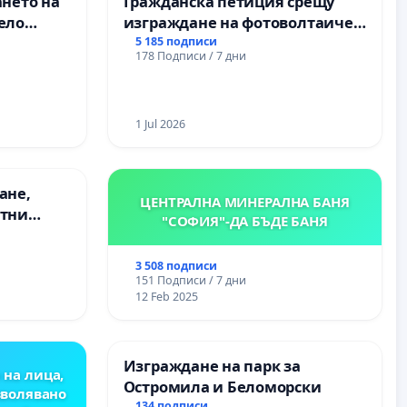
ането на
Гражданска петиция срещу
гимназия „
ело
изграждане на фотоволтаичен
парк в с.Прибой, общ. Радомир
5 185 подписи
178 Подписи / 7 дни
1 Jul 2026
ане,
ЦЕНТРАЛНА МИНЕРАЛНА БАНЯ
етни
"СОФИЯ"-ДА БЪДЕ БАНЯ
 на
ция на
3 508 подписи
между
151 Подписи / 7 дни
“ - гр.
12 Feb 2025
к.к.
Изграждане на парк за
 на лица,
Остромила и Беломорски
зволявано
134 подписи