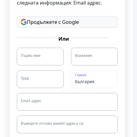
следната информация: Email адрес.
Продължете с Google
Или
Първо име
Фамилия
Страна
Град
Email адрес
Въведете отново имейл адреса си