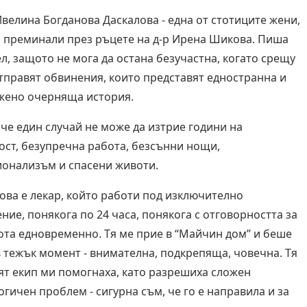
Ивелина Богданова Даскалова - една от стотиците жени,
а преминали през ръцете на д-р Ирена Шикова. Пиша
ел, защото не мога да остана безучастна, когато срещу
отправят обвинения, които представят едностранна и
жено очерняща история.
 че един случай не може да изтрие години на
ост, безупречна работа, безсънни нощи,
онализъм и спасени животи.
ова е лекар, който работи под изключително
ние, понякога по 24 часа, понякога с отговорността за
ота едновременно. Тя ме прие в “Майчин дом” и беше
в тежък момент - внимателна, подкрепяща, човечна. Тя
ят екип ми помогнаха, като разрешиха сложен
огичен проблем - сигурна съм, че го е направила и за