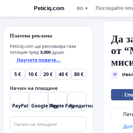
Peticiq.com
Разгледайте пет
BG ▼
Платена реклама
Да 
Peticiq.com ще рекламира тази
от “
петиция пред
3,000
души.
миси
Научете повече...
5 €
10 €
20 €
40 €
80 €
Ивел
И
Начин на плащане
Спо
PayPal
Google Pay
Apple Pay
Кредитна карта
Пет
Начин на плащане
Доп