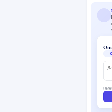
Опи
С
Напи