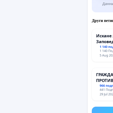
Данни
Други пети
Искане 
Заповед
вливан
1 140 п
1 140 По
Профес
5 Aug 20
промиш
Профес
иконом
ГРАЖДА
гр. Паз
ПРОТИВ
ВЪЖЕНА
966 под
441 Подп
ТЕРИТО
29 Jul 20
ЗАБЕЛЕ
ОСВОБО
(БУНАР