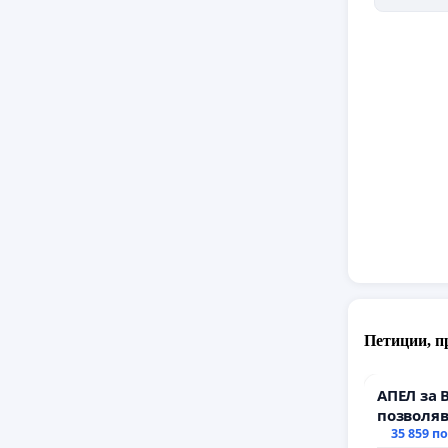
Подпише
които с
подкреп
поне ед
Благода
Вярваме
Петиции, п
АПЕЛ за 
позволяв
да откра
35 859 п