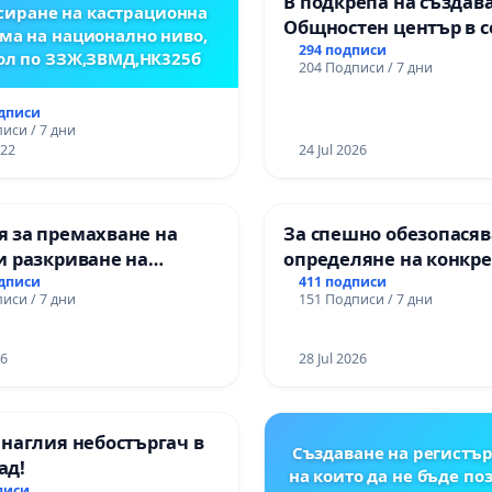
В подкрепа на създав
иране на кастрационна
Общностен център в с
ма на национално ниво,
Църква
294 подписи
ол по ЗЗЖ,ЗВМД,НК325б
204 Подписи / 7 дни
одписи
иси / 7 дни
022
24 Jul 2026
 за премахване на
За спешно обезопасяв
и разкриване на
определяне на конкр
то сърце на
срокове и извършване
одписи
411 подписи
иси / 7 дни
151 Подписи / 7 дни
нската могила във
цялостна рехабилита
републиканския път 
пътен възел АМ „Тракия
26
28 Jul 2026
Ихтиман - с. Мирово - 
Момин проход
 наглия небостъргач в
Създаване на регистър
ад!
на които да не бъде по
писи