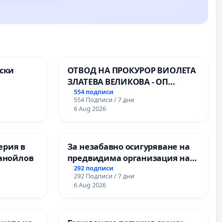
ски
ОТВОД НА ПРОКУРОР ВИОЛЕТА
ЗЛАТЕВА ВЕЛИКОВА - ОП
ите на
ДОБРИЧ
554 подписи
554 Подписи / 7 дни
6 Aug 2026
ерия в
За незабавно осигуряване на
анойлов
предвидима организация на
учебния процес и гарантиране
292 подписи
292 Подписи / 7 дни
на правото на равнопоставено
6 Aug 2026
и качествено образование на
учениците от ОУ „Княз
Александър I“ и Хуманитарна