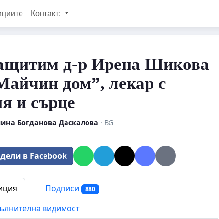
ициите
Контакт:
защитим д-р Ирена Шикова
Майчин дом”, лекар с
я и сърце
ина Богданова Даскалова
· BG
дели в Facebook
иция
Подписи
880
ълнителна видимост