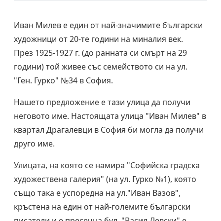
Иван Милев е един от най-значимите български
художници от 20-те години на миналия век.
През 1925-1927 г. (до ранната си смърт на 29
години) той живее със семейството си на ул.
"Ген. Гурко" №34 в София.
Нашето предложение е тази улица да получи
неговото име. Настоящата улица "Иван Милев" в
квартал Драгалевци в София би могла да получи
друго име.
Улицата, на която се намира "Софийска градска
художествена галерия" (на ул. Гурко №1), която
също така е успоредна на ул."Иван Вазов",
кръстена на един от най-големите български
писатели и е пресечна бул. "Васил Левски" е