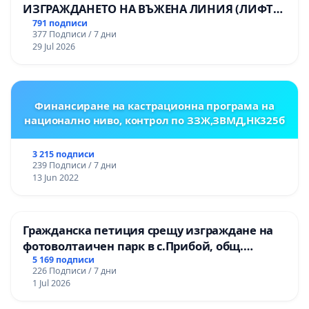
ИЗГРАЖДАНЕТО НА ВЪЖЕНА ЛИНИЯ (ЛИФТ)
НА ТЕРИТОРИЯТА НА ПРИРОДНА
791 подписи
377 Подписи / 7 дни
ЗАБЕЛЕЖИТЕЛНОСТ „ХЪЛМ НА
29 Jul 2026
ОСВОБОДИТЕЛИТЕ“ (БУНАРДЖИК)
Финансиране на кастрационна програма на
национално ниво, контрол по ЗЗЖ,ЗВМД,НК325б
3 215 подписи
239 Подписи / 7 дни
13 Jun 2022
Гражданска петиция срещу изграждане на
фотоволтаичен парк в с.Прибой, общ.
Радомир
5 169 подписи
226 Подписи / 7 дни
1 Jul 2026