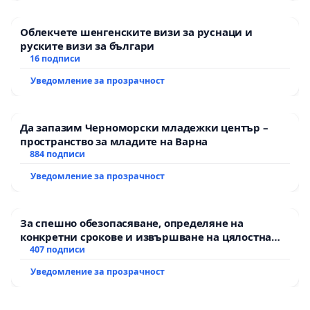
Облекчете шенгенските визи за руснаци и
руските визи за българи
16 подписи
Уведомление за прозрачност
Да запазим Черноморски младежки център –
пространство за младите на Варна
884 подписи
Уведомление за прозрачност
За спешно обезопасяване, определяне на
конкретни срокове и извършване на цялостна
рехабилитация на републиканския път между
407 подписи
пътен възел АМ „Тракия“ - гр. Ихтиман - с.
Уведомление за прозрачност
Мирово - к.к. Момин проход