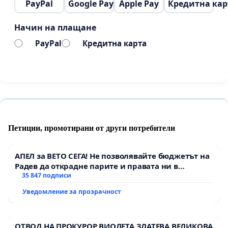
PayPal
Google Pay
Apple Pay
Кредитна кар
Начин на плащане
PayPal
Кредитна карта
Петиции, промотирани от други потребители
АПЕЛ за ВЕТО СЕГА! Не позволявайте бюджетът на
Радев да открадне парите и правата ни в
тъмното
35 847 подписи
Уведомление за прозрачност
ОТВОД НА ПРОКУРОР ВИОЛЕТА ЗЛАТЕВА ВЕЛИКОВА