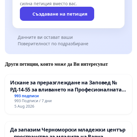
силна петиция вместо вас.
Създаване на петиция
Данните ви остават ваши
Поверителност по подразбиране
Други петиции, които може да Ви интересуват
Искане за преразглеждане на Заповед №
РД-14-55 за вливането на Професионалната
гимназия по промишлени технологии в
993 подписи
993 Подписи / 7 дни
Професионалната гимназия по икономика и
5 Aug 2026
мениджмънт – гр. Пазарджик
Да запазим Черноморски младежки център
– пространство за младите на Варна