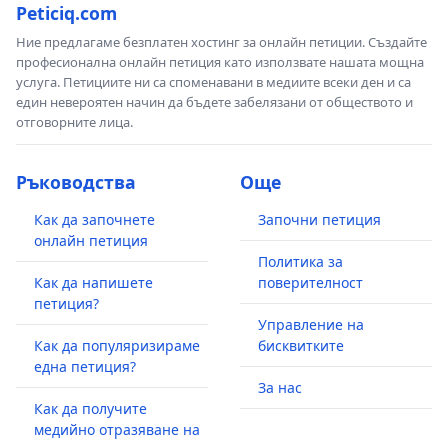
Peticiq.com
Ние предлагаме безплатен хостинг за онлайн петиции. Създайте
професионална онлайн петиция като използвате нашата мощна
услуга. Петициите ни са споменавани в медиите всеки ден и са
един невероятен начин да бъдете забелязани от обществото и
отговорните лица.
Ръководства
Още
Как да започнете
Започни петиция
онлайн петиция
Политика за
Как да напишете
поверителност
петиция?
Управление на
Как да популяризираме
бисквитките
една петиция?
За нас
Как да получите
медийно отразяване на