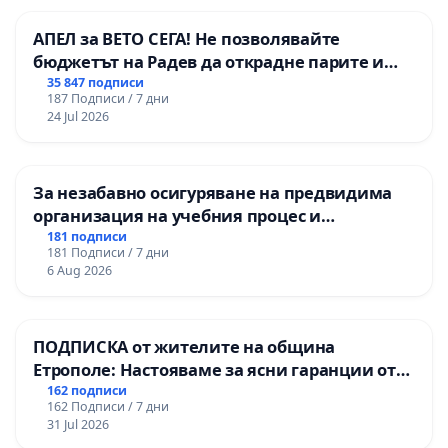
АПЕЛ за ВЕТО СЕГА! Не позволявайте
бюджетът на Радев да открадне парите и
правата ни в тъмното
35 847 подписи
187 Подписи / 7 дни
24 Jul 2026
За незабавно осигуряване на предвидима
организация на учебния процес и
гарантиране на правото на равнопоставено
181 подписи
181 Подписи / 7 дни
и качествено образование на учениците от
6 Aug 2026
ОУ „Княз Александър I“ и Хуманитарна
гимназия „
ПОДПИСКА от жителите на община
Етрополе: Настояваме за ясни гаранции от
“Елаците-МЕД” АД и от държавата, че ще се
162 подписи
162 Подписи / 7 дни
изпълнят всички екологични норми!
31 Jul 2026