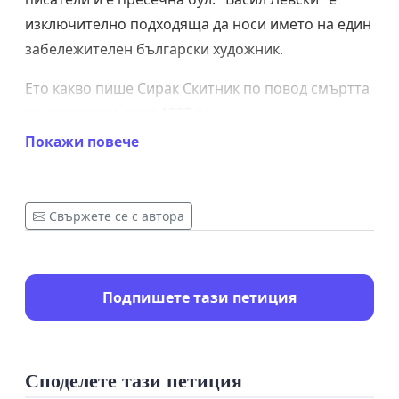
изключително подходяща да носи името на един
забележителен български художник.
Ето какво пише Сирак Скитник по повод смъртта
на художника през 1927 г.:
Покажи повече
„През земята ни мина болярин – богат,
самонадеян и смел. Тежко имане носеше той,
наследено от далечни, забравени прадеди –
Свържете се с автора
девет ковани сандъка с одежди, везани със злато
и слънце, девет чемширови ракли с нанизи,
топени в баграта на първата дъга, една
Подпишете тази петиция
златокована ръка, една жадна душа, живяла
някога в дъното на коралово море, и едно
неспокойно сърце…“
Споделете тази петиция
Станете част от тази промяна!