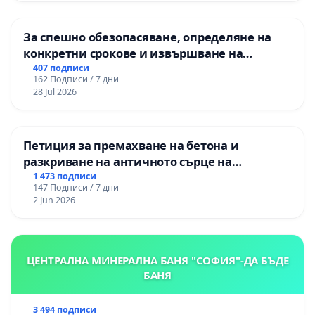
За спешно обезопасяване, определяне на
конкретни срокове и извършване на
цялостна рехабилитация на
407 подписи
162 Подписи / 7 дни
републиканския път между пътен възел АМ
28 Jul 2026
„Тракия“ - гр. Ихтиман - с. Мирово - к.к.
Момин проход
Петиция за премахване на бетона и
разкриване на античното сърце на
Могиланската могила във Враца
1 473 подписи
147 Подписи / 7 дни
2 Jun 2026
ЦЕНТРАЛНА МИНЕРАЛНА БАНЯ "СОФИЯ"-ДА БЪДЕ
БАНЯ
3 494 подписи