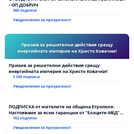
- ОП ДОБРИЧ
386 подписи
Уведомление за прозрачност
Призив за решителни действия срещу
енергийната империя на Христо Ковачки!
Призив за решителни действия срещу
енергийната империя на Христо Ковачки!
3 240 подписи
Уведомление за прозрачност
ПОДПИСКА от жителите на община Етрополе:
Настояваме за ясни гаранции от “Елаците-МЕД”
АД и от държавата, че ще се изпълнят всички
162 подписи
екологични норми!
Уведомление за прозрачност