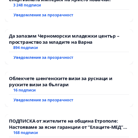
3 248 подписи
Уведомление за прозрачност
Да запазим Черноморски младежки център –
пространство за младите на Варна
894 подписи
Уведомление за прозрачност
Облекчете шенгенските визи за руснаци и
руските визи за българи
16 подписи
Уведомление за прозрачност
ПОДПИСКА от жителите на община Етрополе:
Настояваме за ясни гаранции от “Елаците-МЕД”
АД и от държавата, че ще се изпълнят всички
168 подписи