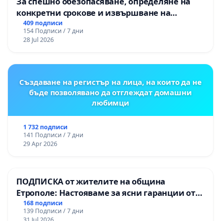
За спешно обезопасяване, определяне на
конкретни срокове и извършване на
цялостна рехабилитация на
409 подписи
154 Подписи / 7 дни
републиканския път между пътен възел АМ
28 Jul 2026
„Тракия“ - гр. Ихтиман - с. Мирово - к.к.
Момин проход
Създаване на регистър на лица, на които да не
бъде позволявано да отглеждат домашни
любимци
1 732 подписи
141 Подписи / 7 дни
29 Apr 2026
ПОДПИСКА от жителите на община
Етрополе: Настояваме за ясни гаранции от
“Елаците-МЕД” АД и от държавата, че ще се
168 подписи
139 Подписи / 7 дни
изпълнят всички екологични норми!
31 Jul 2026