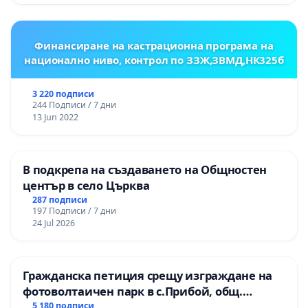
гимназия „
Финансиране на кастрационна програма на
национално ниво, контрол по ЗЗЖ,ЗВМД,НК325б
3 220 подписи
244 Подписи / 7 дни
13 Jun 2022
В подкрепа на създаването на Общностен
център в село Църква
287 подписи
197 Подписи / 7 дни
24 Jul 2026
Гражданска петиция срещу изграждане на
фотоволтаичен парк в с.Прибой, общ.
Радомир
5 180 подписи