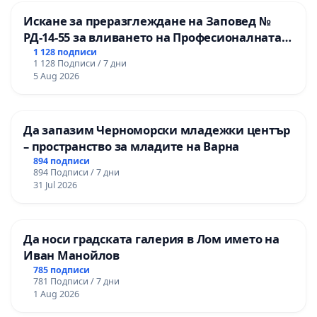
Искане за преразглеждане на Заповед №
РД-14-55 за вливането на Професионалната
гимназия по промишлени технологии в
1 128 подписи
1 128 Подписи / 7 дни
Професионалната гимназия по икономика и
5 Aug 2026
мениджмънт – гр. Пазарджик
Да запазим Черноморски младежки център
– пространство за младите на Варна
894 подписи
894 Подписи / 7 дни
31 Jul 2026
Да носи градската галерия в Лом името на
Иван Манойлов
785 подписи
781 Подписи / 7 дни
1 Aug 2026