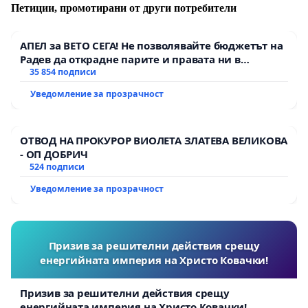
Петиции, промотирани от други потребители
АПЕЛ за ВЕТО СЕГА! Не позволявайте бюджетът на
Радев да открадне парите и правата ни в
тъмното
35 854 подписи
Уведомление за прозрачност
ОТВОД НА ПРОКУРОР ВИОЛЕТА ЗЛАТЕВА ВЕЛИКОВА
- ОП ДОБРИЧ
524 подписи
Уведомление за прозрачност
Призив за решителни действия срещу
енергийната империя на Христо Ковачки!
Призив за решителни действия срещу
енергийната империя на Христо Ковачки!