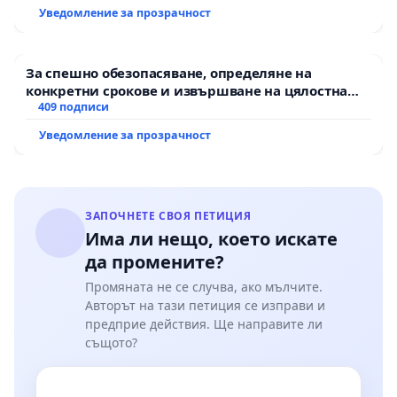
екологични норми!
Уведомление за прозрачност
За спешно обезопасяване, определяне на
конкретни срокове и извършване на цялостна
рехабилитация на републиканския път между
409 подписи
пътен възел АМ „Тракия“ - гр. Ихтиман - с.
Уведомление за прозрачност
Мирово - к.к. Момин проход
ЗАПОЧНЕТЕ СВОЯ ПЕТИЦИЯ
Има ли нещо, което искате
да промените?
Промяната не се случва, ако мълчите.
Авторът на тази петиция се изправи и
предприе действия. Ще направите ли
същото?