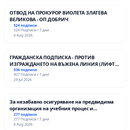
ОТВОД НА ПРОКУРОР ВИОЛЕТА ЗЛАТЕВА
ВЕЛИКОВА - ОП ДОБРИЧ
524 подписи
524 Подписи / 7 дни
6 Aug 2026
ГРАЖДАНСКА ПОДПИСКА - ПРОТИВ
ИЗГРАЖДАНЕТО НА ВЪЖЕНА ЛИНИЯ (ЛИФТ)
НА ТЕРИТОРИЯТА НА ПРИРОДНА
938 подписи
427 Подписи / 7 дни
ЗАБЕЛЕЖИТЕЛНОСТ „ХЪЛМ НА
29 Jul 2026
ОСВОБОДИТЕЛИТЕ“ (БУНАРДЖИК)
За незабавно осигуряване на предвидима
организация на учебния процес и
гарантиране на правото на равнопоставено
277 подписи
277 Подписи / 7 дни
и качествено образование на учениците от
6 Aug 2026
ОУ „Княз Александър I“ и Хуманитарна