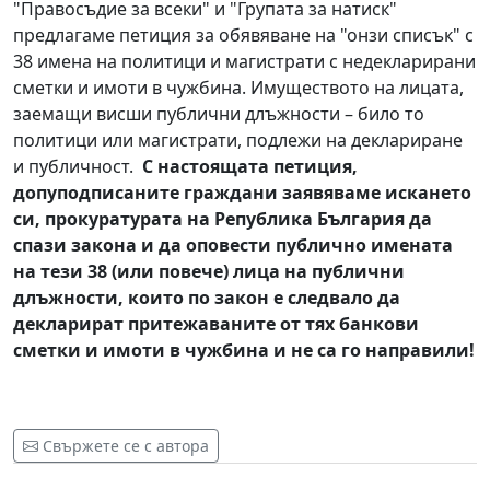
"Правосъдие за всеки" и "Групата за натиск"
предлагаме петиция за обявяване на "онзи списък" с
38 имена на политици и магистрати с недекларирани
сметки и имоти в чужбина. Имуществото на лицата,
заемащи висши публични длъжности – било то
политици или магистрати, подлежи на деклариране
и публичност.
С настоящата петиция,
допуподписаните граждани заявяваме искането
си, прокуратурата на Република България да
спази закона и да оповести публично имената
на тези 38 (или повече) лица на публични
длъжности, които по закон е следвало да
декларират притежаваните от тях банкови
сметки и имоти в чужбина и не са го направили!
Свържете се с автора