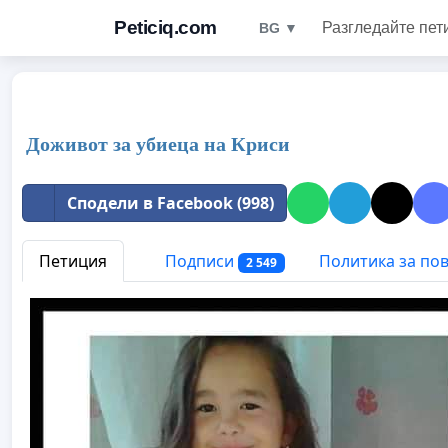
Peticiq.com
Разгледайте пет
BG ▼
Доживот за убиеца на Криси
Сподели в Facebook (998)
Петиция
Подписи
Политика за по
2 549