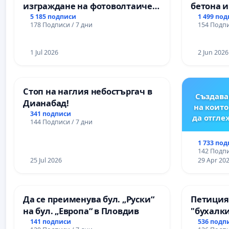
изграждане на фотоволтаичен
бетона и
парк в с.Прибой, общ. Радомир
антично
5 185 подписи
1 499 по
178 Подписи / 7 дни
154 Подпи
Могилан
Враца
1 Jul 2026
2 Jun 2026
Стоп на наглия небостъргач в
Създава
Дианабад!
на които
341 подписи
да отгл
144 Подписи / 7 дни
1 733 по
142 Подпи
25 Jul 2026
29 Apr 20
Да се преименува бул. „Руски“
Петиция
на бул. „Европа“ в Пловдив
"бухалки
141 подписи
536 подп