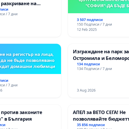
 разкриване на
"СОФИЯ"-ДА БЪДЕ 
то сърце на
дписи
си / 7 дни
ската могила във
3 507 подписи
150 Подписи / 7 дни
12 Feb 2025
Изграждане на парк з
не на регистър на лица,
Остромила и Беломор
 да не бъде позволявано
134 подписи
еждат домашни любимци
134 Подписи / 7 дни
дписи
си / 7 дни
26
3 Aug 2026
 против законите
АПЕЛ за ВЕТО СЕГА! Не
" в България
позволявайте бюджетъ
Радев да открадне пар
иси
35 856 подписи