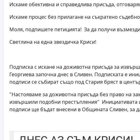
Искаме обективна и справедлива присъда, отговаря
Искаме процес без прилагане на съкратено съдебно 
Моля, подпишете петицията! За да получи възмезди
Светлина на една звездичка Криси!
Подписка с искане на доживотна присъда за извър
Георгиева започна днес в Сливен. Подписката е ини
подписи се събират също под Стария бряст в център
"Настояваме за доживотна присъда без право на зам
извършили подобни престъпления" Инициативата щ
подписи ще бъдат внесени в Общината Сливен, за д