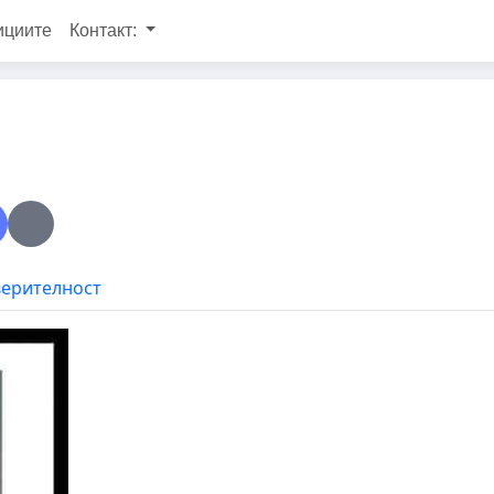
ициите
Контакт:
верителност