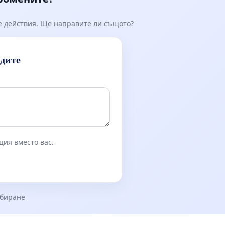
е действия. Ще направите ли същото?
идите
ция вместо вас.
збиране