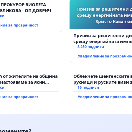
 ПРОКУРОР ВИОЛЕТА
Призив за решителни 
ВЕЛИКОВА - ОП ДОБРИЧ
срещу енергийната им
иси
Христо Ковачки
ние за прозрачност
Призив за решителни де
срещу енергийната импе
Христо Ковачки!
3 250 подписи
Уведомление за прозрачно
 от жителите на община
Облекчете шенгенските 
 Настояваме за ясни
руснаци и руските визи 
от “Елаците-МЕД” АД и от
иси
българи
16 подписи
, че ще се изпълнят
ние за прозрачност
Уведомление за прозрачно
кологични норми!
промените?