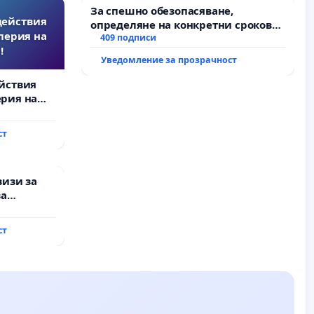
За спешно обезопасяване,
действия
определяне на конкретни срокове
перия на
и извършване на цялостна
409 подписи
!
рехабилитация на
Уведомление за прозрачност
републиканския път между пътен
възел АМ „Тракия“ - гр. Ихтиман - с.
йствия
Мирово - к.к. Момин проход
рия на
ст
визи за
за
ст