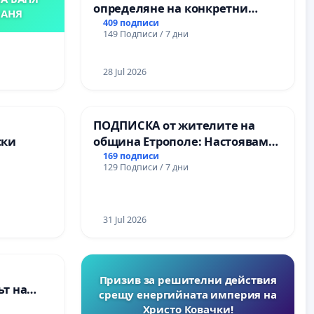
определяне на конкретни
БАНЯ
срокове и извършване на
409 подписи
149 Подписи / 7 дни
цялостна рехабилитация на
републиканския път между
пътен възел АМ „Тракия“ - гр.
28 Jul 2026
Ихтиман - с. Мирово - к.к.
Момин проход
а
ПОДПИСКА от жителите на
ски
община Етрополе: Настояваме
за ясни гаранции от “Елаците-
169 подписи
129 Подписи / 7 дни
МЕД” АД и от държавата, че ще
се изпълнят всички
екологични норми!
31 Jul 2026
Призив за решителни действия
т на
срещу енергийната империя на
ите и
Христо Ковачки!