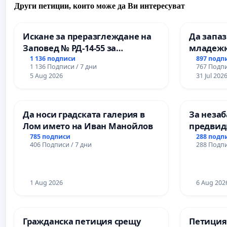
Други петиции, които може да Ви интересуват
Искане за преразглеждане на
Да запа
Заповед № РД-14-55 за
младежк
вливането на
простран
1 136 подписи
897 подп
1 136 Подписи / 7 дни
767 Подпи
Професионалната гимназия по
Варна
5 Aug 2026
31 Jul 202
промишлени технологии в
Професионалната гимназия по
икономика и мениджмънт – гр.
Да носи градската галерия в
За незаб
Пазарджик
Лом името на Иван Манойлов
предвид
учебния 
785 подписи
288 подп
406 Подписи / 7 дни
288 Подпи
на право
и качест
ученицит
1 Aug 2026
Александ
6 Aug 202
гимнази
Гражданска петиция срещу
Петиция