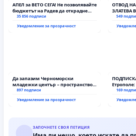
АПЕЛ за ВЕТО СЕГА! Не позволявайте
ОТВОД НА
бюджетът на Радев да открадне
ЗЛАТЕВА 
парите и правата ни в тъмното
35 856 подписи
549 подп
Уведомление за прозрачност
Уведомле
Да запазим Черноморски
ПОДПИСКА
младежки център – пространство
Етрополе:
за младите на Варна
897 подписи
гаранции 
169 подп
държавата
Уведомление за прозрачност
Уведомле
всички е
ЗАПОЧНЕТЕ СВОЯ ПЕТИЦИЯ
Има ли нещо, което искате да 