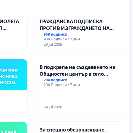
ВИОЛЕТА
ГРАЖДАНСКА ПОДПИСКА -
П
ПРОТИВ ИЗГРАЖДАНЕТО НА
ВЪЖЕНА ЛИНИЯ (ЛИФТ) НА
959 подписи
434 Подписи / 7 дни
ТЕРИТОРИЯТА НА ПРИРОДНА
29 Jul 2026
ЗАБЕЛЕЖИТЕЛНОСТ „ХЪЛМ НА
ОСВОБОДИТЕЛИТЕ“
(БУНАРДЖИК)
В подкрепа на създаването на
ационна
Общностен център в село
но ниво,
Църква
294 подписи
,НК325б
204 Подписи / 7 дни
24 Jul 2026
За спешно обезопасяване,
А БАНЯ