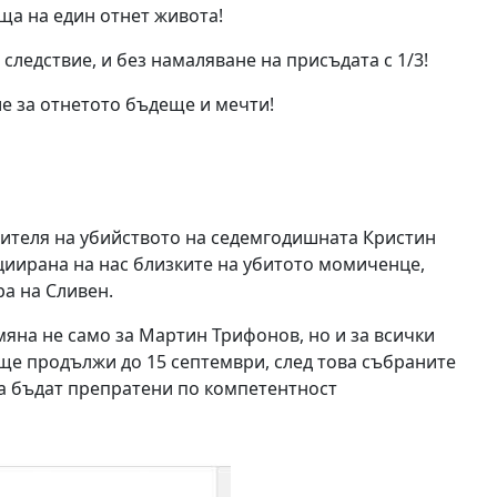
ща на един отнет живота!
следствие, и без намаляване на присъдата с 1/3!
е за отнетото бъдеще и мечти!
шителя на убийството на седемгодишната Кристин
циирана на нас близките на убитото момиченце,
а на Сливен.
яна не само за Мартин Трифонов, но и за всички
е продължи до 15 септември, след това събраните
а бъдат препратени по компетентност