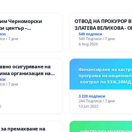
зим Черноморски
ОТВОД НА ПРОКУРОР 
и център –
ЗЛАТЕВА ВЕЛИКОВА - О
ство за младите на
ДОБРИЧ
иси
549 подписи
си / 7 дни
549 Подписи / 7 дни
6
6 Aug 2026
авно осигуряване на
Финансиране на кастр
има организация на
програма на национал
процес и гарантиране
иси
контрол по ЗЗЖ,ЗВМД
си / 7 дни
то на равнопоставено
вено образование на
3 220 подписи
е от ОУ „Княз
244 Подписи / 7 дни
ър I“ и Хуманитарна
6
13 Jun 2022
я „
 за премахване на
ЦЕНТРАЛНА МИНЕРАЛН