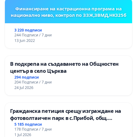
Финансиране на кастрационна програма на
национално ниво, контрол по ЗЗЖ,ЗВМД,НК325б
3 220 подписи
244 Подписи / 7 дни
13 Jun 2022
В подкрепа на създаването на Общностен
център в село Църква
294 подписи
204 Подписи / 7 дни
24 Jul 2026
Гражданска петиция срещу изграждане на
фотоволтаичен парк в с.Прибой, общ.
Радомир
5 185 подписи
178 Подписи / 7 дни
1 Jul 2026