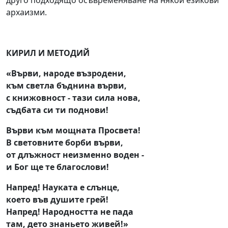
друго подходящо осъвременяване на някои езикови
архаизми.
КИРИЛ И МЕТОДИЙ
«Върви, народе възродени,
към светла бъднина върви,
с книжовност - тази сила нова,
съдбата си ти поднови!
Върви към мощната Просвета!
В световните борби върви,
от длъжност неизменно воден -
и Бог ще те благослови!
Напред! Науката е слънце,
което във душите грей!
Напред! Народността не пада
там, дето знаньето живей!»