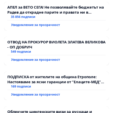
АПЕЛ за ВЕТО СЕГА! Не позволявайте бюджетът на
Радев да открадне парите и правата ни в
тъмното
35 856 подписи
Уведомление за прозрачност
ОТВОД НА ПРОКУРОР ВИОЛЕТА ЗЛАТЕВА ВЕЛИКОВА
- ОП ДОБРИЧ
549 подписи
Уведомление за прозрачност
ПОДПИСКА от жителите на община Етрополе:
Настояваме за ясни гаранции от “Елаците-МЕД”
АД и от държавата, че ще се изпълнят всички
169 подписи
екологични норми!
Уведомление за прозрачност
Облекчете шенгенските визи за руснаци и