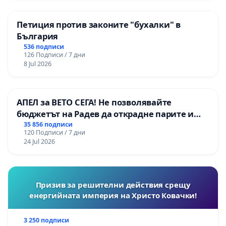
Петиция против законите "бухалки" в
България
536 подписи
126 Подписи / 7 дни
8 Jul 2026
АПЕЛ за ВЕТО СЕГА! Не позволявайте
бюджетът на Радев да открадне парите и
правата ни в тъмното
35 856 подписи
120 Подписи / 7 дни
24 Jul 2026
Призив за решителни действия срещу
енергийната империя на Христо Ковачки!
3 250 подписи