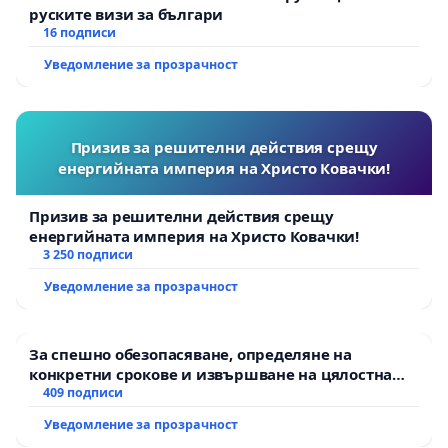
руските визи за българи
16 подписи
Уведомление за прозрачност
Призив за решителни действия срещу
енергийната империя на Христо Ковачки!
Призив за решителни действия срещу
енергийната империя на Христо Ковачки!
3 250 подписи
Уведомление за прозрачност
За спешно обезопасяване, определяне на
конкретни срокове и извършване на цялостна
рехабилитация на републиканския път между
409 подписи
пътен възел АМ „Тракия“ - гр. Ихтиман - с.
Уведомление за прозрачност
Мирово - к.к. Момин проход