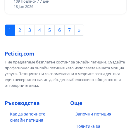
109 Подписи / 7 дни
18 Jun 2026
1
2
3
4
5
6
7
»
Peticiq.com
Ние предлагаме безплатен хостинг за онлайн петиции. Създайте
професионална онлайн петиция като използвате нашата мощна
услуга. Петициите ни са споменавани в медиите всеки ден и са
един невероятен начин да бъдете забелязани от обществото и
отговорните лица.
Ръководства
Още
Как да започнете
Започни петиция
онлайн петиция
Политика за