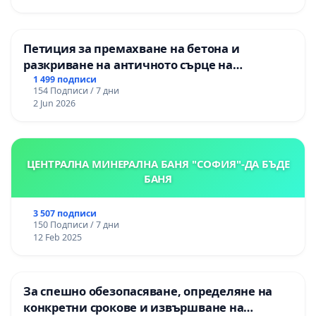
Петиция за премахване на бетона и
разкриване на античното сърце на
Могиланската могила във Враца
1 499 подписи
154 Подписи / 7 дни
2 Jun 2026
ЦЕНТРАЛНА МИНЕРАЛНА БАНЯ "СОФИЯ"-ДА БЪДЕ
БАНЯ
3 507 подписи
150 Подписи / 7 дни
12 Feb 2025
За спешно обезопасяване, определяне на
конкретни срокове и извършване на