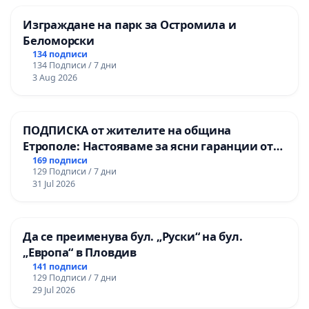
Изграждане на парк за Остромила и
Беломорски
134 подписи
134 Подписи / 7 дни
3 Aug 2026
ПОДПИСКА от жителите на община
Етрополе: Настояваме за ясни гаранции от
“Елаците-МЕД” АД и от държавата, че ще се
169 подписи
129 Подписи / 7 дни
изпълнят всички екологични норми!
31 Jul 2026
Да се преименува бул. „Руски“ на бул.
„Европа“ в Пловдив
141 подписи
129 Подписи / 7 дни
29 Jul 2026