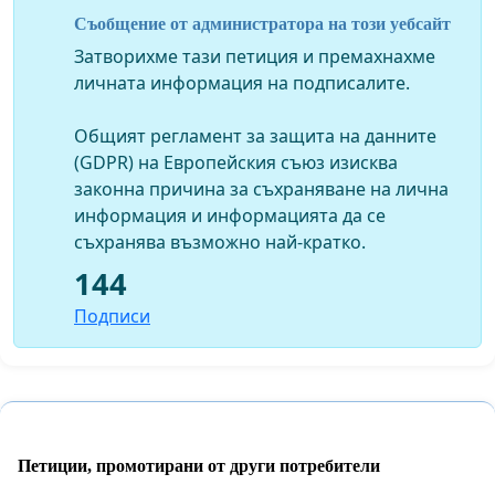
трудолюбието и ученолюбието?
Съобщение от администратора на този уебсайт
Химн за всеки един и за всички заедно?
Затворихме тази петиция и премахнахме
Време е!
личната информация на подписалите.
Никола Инджов, писател
Общият регламент за защита на данните
(GDPR) на Европейския съюз изисква
законна причина за съхраняване на лична
информация и информацията да се
съхранява възможно най-кратко.
144
Подписи
Петиции, промотирани от други потребители