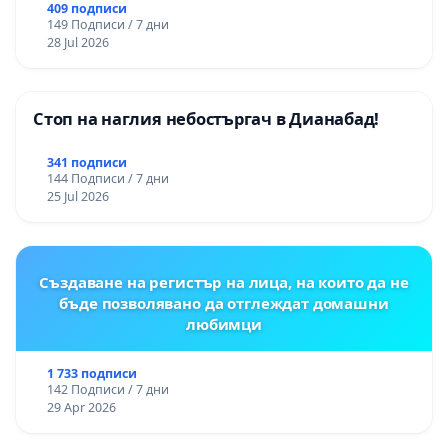
цялостна рехабилитация на
409 подписи
149 Подписи / 7 дни
републиканския път между пътен възел АМ
28 Jul 2026
„Тракия“ - гр. Ихтиман - с. Мирово - к.к.
Момин проход
Стоп на наглия небостъргач в Дианабад!
341 подписи
144 Подписи / 7 дни
25 Jul 2026
Създаване на регистър на лица, на които да не
бъде позволявано да отглеждат домашни
любимци
1 733 подписи
142 Подписи / 7 дни
29 Apr 2026