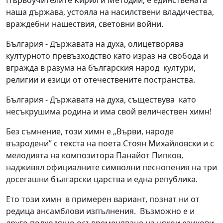
Първоучителите Кирил и Методий, е единствената
наша държава, устояла на насилствени владичества,
враждебни нашествия, световни войни.
България - Държавата на духа, олицетворява
културното превъзходство като израз на свобода и
вгражда в разума на българския народ култури,
религии и езици от отечествените постранства.
България - Държавата на духа, съществува като
несъкрушима родина и има свой величествен химн!
Без съмнение, този химн е „Върви, народе
възродени” с текста на поета Стоян Михайловски и с
мелодията на композитора Панайот Пипков,
надживял официалните символни песнопения на три
досегашни български царства и една република.
Ето този химн в примерен вариант, познат ни от
редица ансамблови изпълнения. Възможно е и