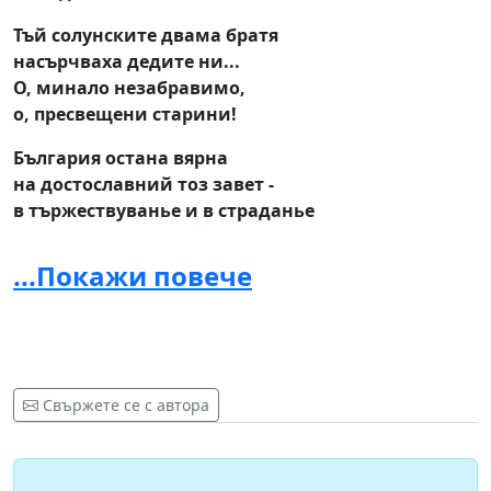
Тъй солунските двама братя
насърчваха дедите ни...
О, минало незабравимо,
о, пресвещени старини!
България остана вярна
на достославний тоз завет -
в тържествуванье и в страданье
извърши подвизи безчет...
...Покажи повече
Бъдете преблагословени,
о вий, Методий и Кирил,
отци на българското знанье,
творци на наший говор мил!
Свържете се с автора
Не е ли време за химн, който възвисява народ и
държава, сплотява поколенията, закриля