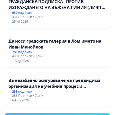
ГРАЖДАНСКА ПОДПИСКА - ПРОТИВ
ИЗГРАЖДАНЕТО НА ВЪЖЕНА ЛИНИЯ (ЛИФТ)
НА ТЕРИТОРИЯТА НА ПРИРОДНА
959 подписи
434 Подписи / 7 дни
ЗАБЕЛЕЖИТЕЛНОСТ „ХЪЛМ НА
29 Jul 2026
ОСВОБОДИТЕЛИТЕ“ (БУНАРДЖИК)
Да носи градската галерия в Лом името на
Иван Манойлов
785 подписи
406 Подписи / 7 дни
1 Aug 2026
За незабавно осигуряване на предвидима
организация на учебния процес и
гарантиране на правото на равнопоставено
288 подписи
288 Подписи / 7 дни
и качествено образование на учениците от
6 Aug 2026
ОУ „Княз Александър I“ и Хуманитарна
гимназия „