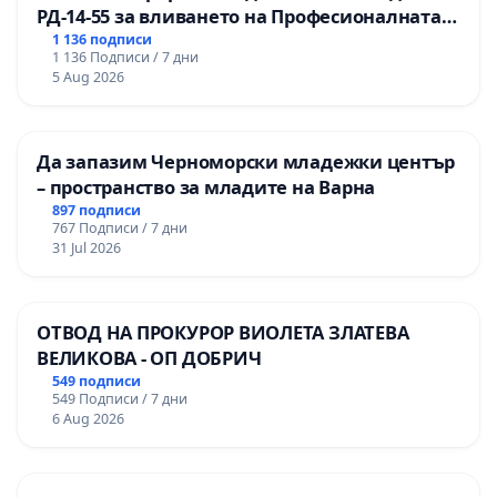
РД-14-55 за вливането на Професионалната
гимназия по промишлени технологии в
1 136 подписи
1 136 Подписи / 7 дни
Професионалната гимназия по икономика и
5 Aug 2026
мениджмънт – гр. Пазарджик
Да запазим Черноморски младежки център
– пространство за младите на Варна
897 подписи
767 Подписи / 7 дни
31 Jul 2026
ОТВОД НА ПРОКУРОР ВИОЛЕТА ЗЛАТЕВА
ВЕЛИКОВА - ОП ДОБРИЧ
549 подписи
549 Подписи / 7 дни
6 Aug 2026