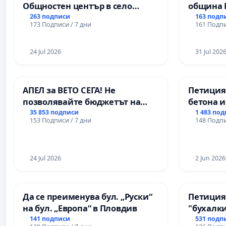
Общностен център в село
община 
Църква
за ясни 
263 подписи
163 подп
173 Подписи / 7 дни
161 Подпи
МЕД” АД 
се изпъ
екологи
24 Jul 2026
31 Jul 202
АПЕЛ за ВЕТО СЕГА! Не
Петиция
позволявайте бюджетът на
бетона и
Радев да открадне парите и
антично
35 853 подписи
1 483 по
153 Подписи / 7 дни
148 Подпи
правата ни в тъмното
Могилан
Враца
24 Jul 2026
2 Jun 2026
Да се преименува бул. „Руски“
Петиция
на бул. „Европа“ в Пловдив
"бухалки
141 подписи
531 подп