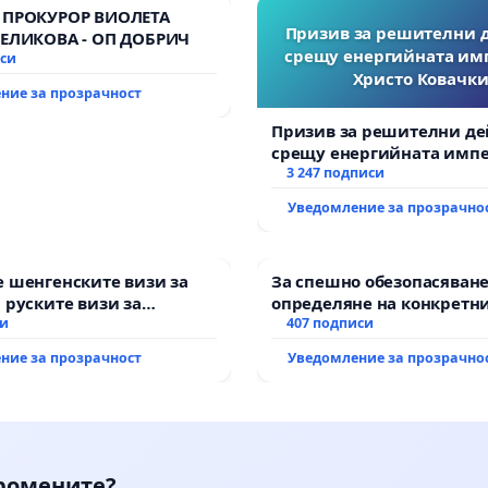
 ПРОКУРОР ВИОЛЕТА
Призив за решителни 
ВЕЛИКОВА - ОП ДОБРИЧ
срещу енергийната им
иси
Христо Ковачки
ние за прозрачност
Призив за решителни де
срещу енергийната импе
Христо Ковачки!
3 247 подписи
Уведомление за прозрачно
 шенгенските визи за
За спешно обезопасяване
 руските визи за
определяне на конкретни
си
и извършване на цялост
407 подписи
рехабилитация на
ние за прозрачност
Уведомление за прозрачно
републиканския път меж
възел АМ „Тракия“ - гр. И
Мирово - к.к. Момин про
промените?