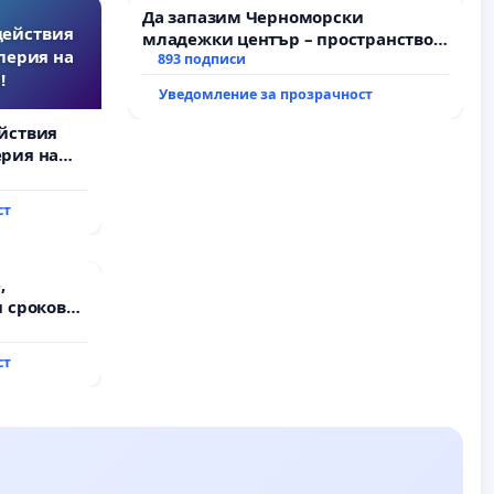
Да запазим Черноморски
действия
младежки център – пространство
перия на
за младите на Варна
893 подписи
!
Уведомление за прозрачност
йствия
рия на
ст
,
 срокове
на
ст
ду пътен
хтиман - с.
ход