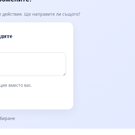
е действия. Ще направите ли същото?
идите
ция вместо вас.
збиране