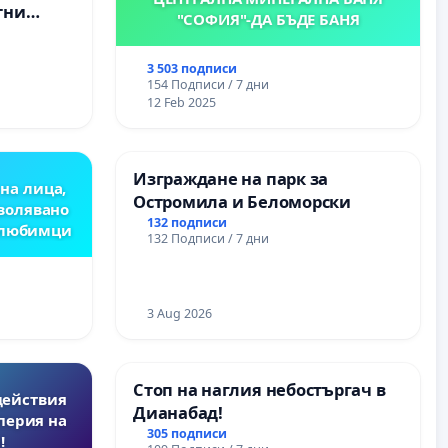
тни
"СОФИЯ"-ДА БЪДЕ БАНЯ
 на
ия на
3 503 подписи
между
154 Подписи / 7 дни
“ - гр.
12 Feb 2025
.к.
Изграждане на парк за
на лица,
Остромила и Беломорски
зволявано
132 подписи
 любимци
132 Подписи / 7 дни
3 Aug 2026
Стоп на наглия небостъргач в
действия
Дианабад!
перия на
305 подписи
!