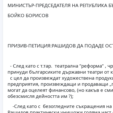
МИНИСТЪР-ПРЕДСЕДАТЕЛЯ НА РЕПУБЛИКА Б
БОЙКО БОРИСОВ
ПРИЗИВ-ПЕТИЦИЯ:РАШИДОВ ДА ПОДАДЕ ОС
- След като с т.тар. театрална “реформа“ ,
принуди българсиките държавни театри от к
с цел да произвеждат художествена продукц
предприятия, произвеждащи и продаващи „пр
могат да оцелеят финансово, (но какъв е см
обезсмисля дейността им ?);
-След като с безогледните съкращения на 
Рашидов практически унищожи голяма част 