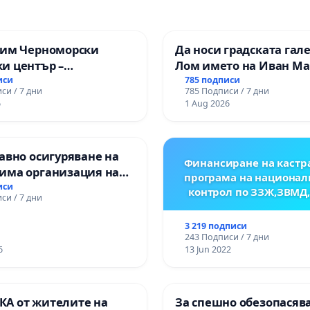
зим Черноморски
Да носи градската гал
и център –
Лом името на Иван М
ство за младите на
иси
785 подписи
си / 7 дни
785 Подписи / 7 дни
6
1 Aug 2026
авно осигуряване на
Финансиране на кастр
има организация на
програма на национал
процес и гарантиране
иси
контрол по ЗЗЖ,ЗВМД
си / 7 дни
то на равнопоставено
вено образование на
3 219 подписи
е от ОУ „Княз
243 Подписи / 7 дни
ър I“ и Хуманитарна
6
13 Jun 2022
я „
А от жителите на
За спешно обезопасяв