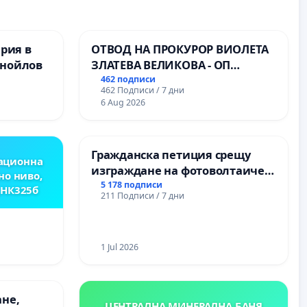
ерия в
ОТВОД НА ПРОКУРОР ВИОЛЕТА
анойлов
ЗЛАТЕВА ВЕЛИКОВА - ОП
ДОБРИЧ
462 подписи
462 Подписи / 7 дни
6 Aug 2026
Гражданска петиция срещу
ационна
изграждане на фотоволтаичен
но ниво,
парк в с.Прибой, общ. Радомир
5 178 подписи
,НК325б
211 Подписи / 7 дни
1 Jul 2026
ане,
ЦЕНТРАЛНА МИНЕРАЛНА БАНЯ