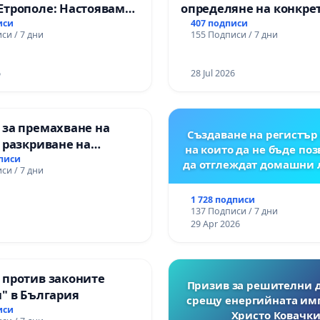
Етрополе: Настояваме
определяне на конкре
гаранции от “Елаците-
срокове и извършване
иси
407 подписи
си / 7 дни
155 Подписи / 7 дни
и от държавата, че ще
цялостна рехабилитац
лнят всички
републиканския път 
чни норми!
пътен възел АМ „Тракия
6
28 Jul 2026
Ихтиман - с. Мирово - к
Момин проход
 за премахване на
Създаване на регистър 
 разкриване на
на които да не бъде по
то сърце на
дписи
да отглеждат домашни
си / 7 дни
ската могила във
1 728 подписи
137 Подписи / 7 дни
29 Apr 2026
 против законите
Призив за решителни 
" в България
срещу енергийната им
иси
Христо Ковачки