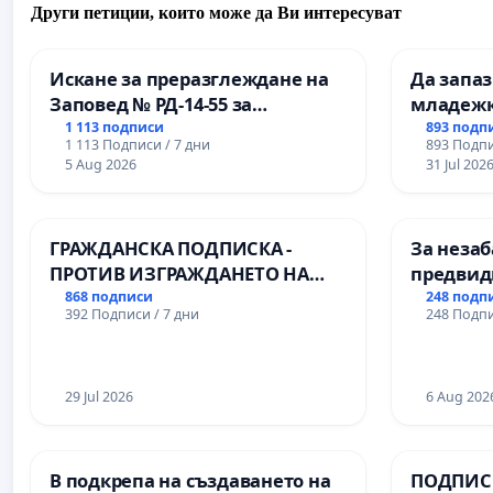
Други петиции, които може да Ви интересуват
Искане за преразглеждане на
Да запа
Заповед № РД-14-55 за
младежк
вливането на
простран
1 113 подписи
893 подп
1 113 Подписи / 7 дни
893 Подпи
Професионалната гимназия по
Варна
5 Aug 2026
31 Jul 202
промишлени технологии в
Професионалната гимназия по
икономика и мениджмънт – гр.
ГРАЖДАНСКА ПОДПИСКА -
За незаб
Пазарджик
ПРОТИВ ИЗГРАЖДАНЕТО НА
предвид
ВЪЖЕНА ЛИНИЯ (ЛИФТ) НА
учебния 
868 подписи
248 подп
392 Подписи / 7 дни
248 Подпи
ТЕРИТОРИЯТА НА ПРИРОДНА
на право
ЗАБЕЛЕЖИТЕЛНОСТ „ХЪЛМ НА
и качест
ОСВОБОДИТЕЛИТЕ“
ученицит
(БУНАРДЖИК)
29 Jul 2026
Александ
6 Aug 202
гимнази
В подкрепа на създаването на
ПОДПИСК