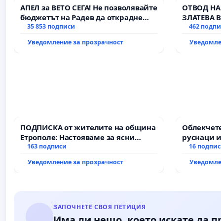
АПЕЛ за ВЕТО СЕГА! Не позволявайте
ОТВОД НА
бюджетът на Радев да открадне
ЗЛАТЕВА 
парите и правата ни в тъмното
35 853 подписи
462 подп
Уведомление за прозрачност
Уведомле
ПОДПИСКА от жителите на община
Облекчете
Етрополе: Настояваме за ясни
руснаци и
гаранции от “Елаците-МЕД” АД и от
163 подписи
българи
16 подпи
държавата, че ще се изпълнят
Уведомление за прозрачност
Уведомле
всички екологични норми!
ЗАПОЧНЕТЕ СВОЯ ПЕТИЦИЯ
Има ли нещо, което искате да 