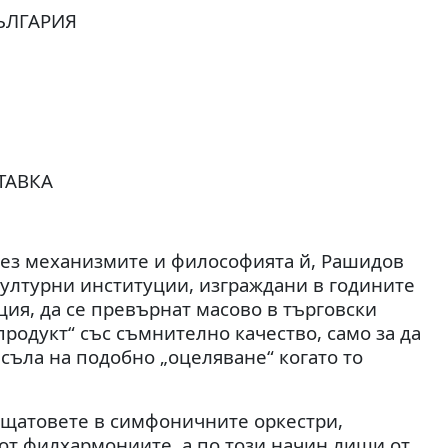
ЪЛГАРИЯ
ТАВКА
 чрез механизмите и философията й, Рашидов
ултурни институции, изграждани в годините
ия, да се превърнат масово в търговски
одукт“ със съмнително качество, само за да
исъла на подобно „оцеляване“ когато то
щатовете в симфоничните оркестри,
от филхармониите, а по този начин лиши от