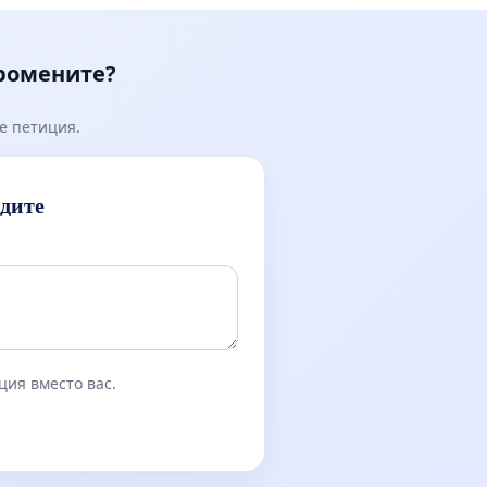
промените?
е петиция.
идите
ция вместо вас.