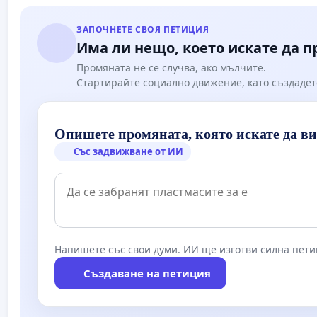
ЗАПОЧНЕТЕ СВОЯ ПЕТИЦИЯ
Има ли нещо, което искате да 
Промяната не се случва, ако мълчите.
Стартирайте социално движение, като създадет
Опишете промяната, която искате да в
Със задвижване от ИИ
Напишете със свои думи. ИИ ще изготви силна пети
Създаване на петиция