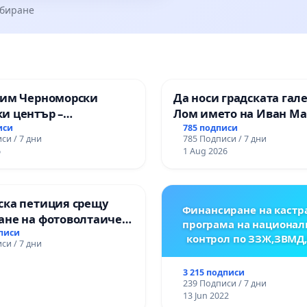
збиране
зим Черноморски
Да носи градската гал
и център –
Лом името на Иван М
ство за младите на
иси
785 подписи
си / 7 дни
785 Подписи / 7 дни
6
1 Aug 2026
ска петиция срещу
Финансиране на кастр
ане на фотоволтаичен
програма на национал
.Прибой, общ. Радомир
дписи
контрол по ЗЗЖ,ЗВМД
си / 7 дни
3 215 подписи
239 Подписи / 7 дни
13 Jun 2022