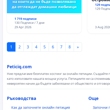
на които да не бъде позволявано
129 подп
да отглеждат домашни любимци
129 Подпи
1 719 подписи
130 Подписи / 7 дни
29 Apr 2026
3 Aug 202
1
2
3
4
5
6
7
8
»
Peticiq.com
Ние предлагаме безплатен хостинг за онлайн петиции. Създайте
като използвате нашата мощна услуга. Петициите ни са споменава
невероятен начин да бъдете забелязани от обществото и отговор
Ръководства
Още
Как да започнете онлайн петиция
Започни 