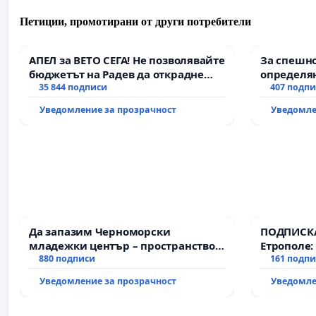
Петиции, промотирани от други потребители
АПЕЛ за ВЕТО СЕГА! Не позволявайте
За спешно
бюджетът на Радев да открадне
определян
парите и правата ни в тъмното
35 844 подписи
и извърш
407 подп
рехабили
Уведомление за прозрачност
Уведомле
републик
възел АМ „
Мирово - 
Да запазим Черноморски
ПОДПИСКА
младежки център – пространство
Етрополе:
за младите на Варна
880 подписи
гаранции 
161 подп
държавата
Уведомление за прозрачност
Уведомле
всички е