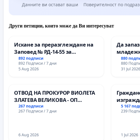
Данните ви остават ваши
Поверителност по подра
Други петиции, които може да Ви интересуват
Искане за преразглеждане на
Да запа
Заповед № РД-14-55 за
младежк
вливането на
простран
892 подписи
880 подп
892 Подписи / 7 дни
880 Подпи
Професионалната гимназия по
Варна
5 Aug 2026
31 Jul 202
промишлени технологии в
Професионалната гимназия по
икономика и мениджмънт – гр.
ОТВОД НА ПРОКУРОР ВИОЛЕТА
Граждан
Пазарджик
ЗЛАТЕВА ВЕЛИКОВА - ОП
изгражд
ДОБРИЧ
парк в с
267 подписи
5 167 по
267 Подписи / 7 дни
239 Подпи
6 Aug 2026
1 Jul 2026