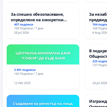
За спешно обезопасяване,
За незаб
определяне на конкретни
предвид
срокове и извършване на
учебния 
407 подписи
164 подп
169 Подписи / 7 дни
164 Подпи
цялостна рехабилитация на
на право
28 Jul 2026
6 Aug 202
републиканския път между
и качест
пътен възел АМ „Тракия“ - гр.
ученицит
Ихтиман - с. Мирово - к.к.
Александ
В подкре
Момин проход
гимнази
ЦЕНТРАЛНА МИНЕРАЛНА БАНЯ
Общност
"СОФИЯ"-ДА БЪДЕ БАНЯ
Църква
225 подп
137 Подпи
3 491 подписи
142 Подписи / 7 дни
12 Feb 2025
24 Jul 202
Изгражда
Създаване на регистър на лица,
Остроми