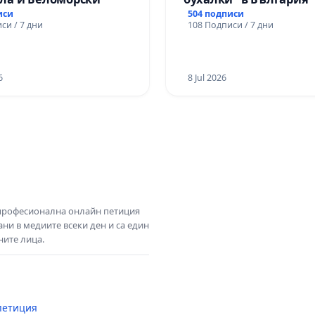
иси
504 подписи
си / 7 дни
108 Подписи / 7 дни
6
8 Jul 2026
 професионална онлайн петиция
ни в медиите всеки ден и са един
ните лица.
петиция