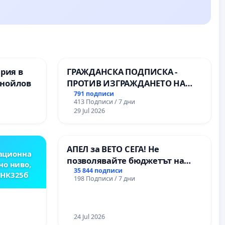
ерия в
ГРАЖДАНСКА ПОДПИСКА -
анойлов
ПРОТИВ ИЗГРАЖДАНЕТО НА
ВЪЖЕНА ЛИНИЯ (ЛИФТ) НА
791 подписи
413 Подписи / 7 дни
ТЕРИТОРИЯТА НА ПРИРОДНА
29 Jul 2026
ЗАБЕЛЕЖИТЕЛНОСТ „ХЪЛМ НА
ОСВОБОДИТЕЛИТЕ“
(БУНАРДЖИК)
АПЕЛ за ВЕТО СЕГА! Не
ационна
позволявайте бюджетът на
но ниво,
Радев да открадне парите и
35 844 подписи
,НК325б
198 Подписи / 7 дни
правата ни в тъмното
24 Jul 2026