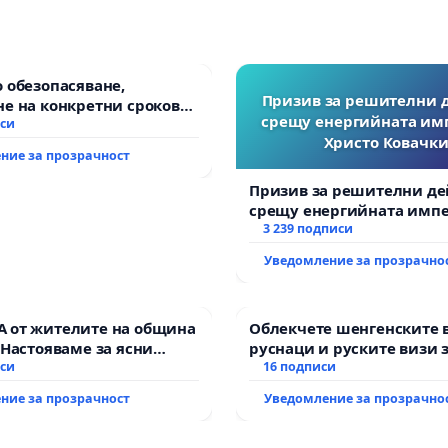
 обезопасяване,
Призив за решителни 
е на конкретни срокове
срещу енергийната им
ване на цялостна
иси
Христо Ковачки
тация на
ние за прозрачност
анския път между пътен
Тракия“ - гр. Ихтиман - с.
Призив за решителни де
к.к. Момин проход
срещу енергийната импе
Христо Ковачки!
3 239 подписи
Уведомление за прозрачно
 от жителите на община
Облекчете шенгенските 
 Настояваме за ясни
руснаци и руските визи 
от “Елаците-МЕД” АД и от
иси
българи
16 подписи
, че ще се изпълнят
ние за прозрачност
Уведомление за прозрачно
кологични норми!