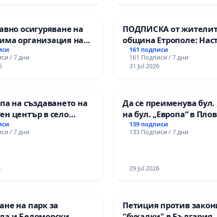
авно осигуряване на
ПОДПИСКА от жителит
има организация на
община Етрополе: Нас
процес и гарантиране
за ясни гаранции от “Е
иси
161 подписи
си / 7 дни
161 Подписи / 7 дни
то на равнопоставено
МЕД” АД и от държават
6
31 Jul 2026
вено образование на
се изпълнят всички
е от ОУ „Княз
екологични норми!
ър I“ и Хуманитарна
па на създаването на
Да се преименува бул. 
я „
ен център в село
на бул. „Европа“ в Пло
иси
139 подписи
си / 7 дни
133 Подписи / 7 дни
6
29 Jul 2026
не на парк за
Петиция против закон
ла и Беломорски
"бухалки" в България