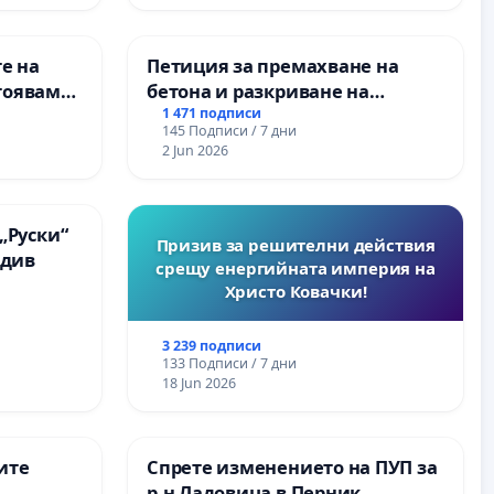
е на
Петиция за премахване на
тояваме
бетона и разкриване на
лаците-
античното сърце на
1 471 подписи
145 Подписи / 7 дни
а, че ще
Могиланската могила във
2 Jun 2026
Враца
„Руски“
Призив за решителни действия
вдив
срещу енергийната империя на
Христо Ковачки!
3 239 подписи
133 Подписи / 7 дни
18 Jun 2026
ите
Спрете изменението на ПУП за
р-н Ладовица в Перник