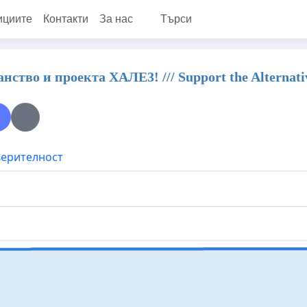
ициите
Контакти
За нас
Търси
во и проекта ХАЛЕ3! /// Support the Alternative
верителност