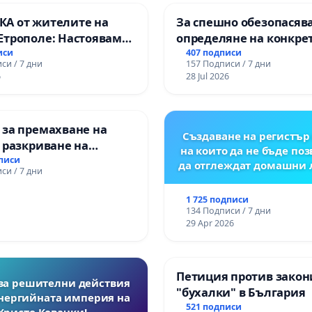
А от жителите на
За спешно обезопасяв
Етрополе: Настояваме
определяне на конкре
гаранции от “Елаците-
срокове и извършване
иси
407 подписи
си / 7 дни
157 Подписи / 7 дни
и от държавата, че ще
цялостна рехабилитац
6
28 Jul 2026
лнят всички
републиканския път 
чни норми!
пътен възел АМ „Тракия
Ихтиман - с. Мирово - к
 за премахване на
Момин проход
Създаване на регистър 
 разкриване на
на които да не бъде по
то сърце на
дписи
да отглеждат домашни
си / 7 дни
ската могила във
1 725 подписи
134 Подписи / 7 дни
29 Apr 2026
Петиция против закон
за решителни действия
"бухалки" в България
нергийната империя на
521 подписи
Христо Ковачки!