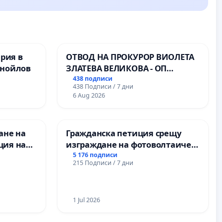
ерия в
ОТВОД НА ПРОКУРОР ВИОЛЕТА
анойлов
ЗЛАТЕВА ВЕЛИКОВА - ОП
ДОБРИЧ
438 подписи
438 Подписи / 7 дни
6 Aug 2026
ане на
Гражданска петиция срещу
ция на
изграждане на фотоволтаичен
антиране
парк в с.Прибой, общ. Радомир
5 176 подписи
215 Подписи / 7 дни
ставено
ние на
нитарна
1 Jul 2026