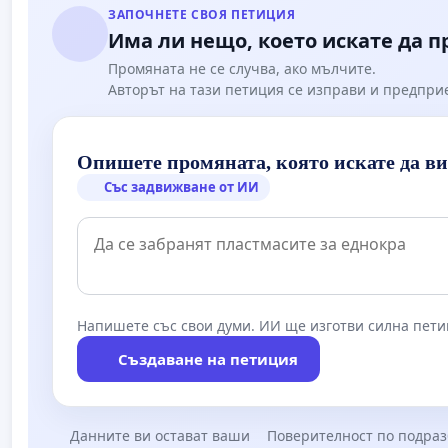
ЗАПОЧНЕТЕ СВОЯ ПЕТИЦИЯ
Има ли нещо, което искате да 
Промяната не се случва, ако мълчите.
Авторът на тази петиция се изправи и предпри
Опишете промяната, която искате да в
Със задвижване от ИИ
Напишете със свои думи. ИИ ще изготви силна пети
Създаване на петиция
Данните ви остават ваши
Поверителност по подра