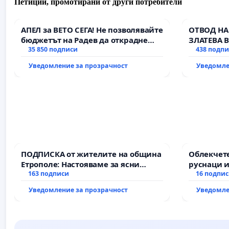
Петиции, промотирани от други потребители
АПЕЛ за ВЕТО СЕГА! Не позволявайте
ОТВОД НА
бюджетът на Радев да открадне
ЗЛАТЕВА 
парите и правата ни в тъмното
35 850 подписи
438 подп
Уведомление за прозрачност
Уведомле
ПОДПИСКА от жителите на община
Облекчете
Етрополе: Настояваме за ясни
руснаци и
гаранции от “Елаците-МЕД” АД и от
163 подписи
българи
16 подпи
държавата, че ще се изпълнят
Уведомление за прозрачност
Уведомле
всички екологични норми!