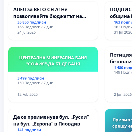
АПЕЛ за ВЕТО СЕГА! Не
ПОДПИСК
позволявайте бюджетът на
община 
Радев да открадне парите и
за ясни 
35 850 подписи
163 подп
166 Подписи / 7 дни
162 Подпи
правата ни в тъмното
МЕД” АД 
24 Jul 2026
31 Jul 202
се изпъ
екологи
Петиция
ЦЕНТРАЛНА МИНЕРАЛНА БАНЯ
бетона и
"СОФИЯ"-ДА БЪДЕ БАНЯ
антично
1 480 по
149 Подпи
Могилан
3 499 подписи
Враца
150 Подписи / 7 дни
12 Feb 2025
2 Jun 2026
Да се преименува бул. „Руски“
Призив 
на бул. „Европа“ в Пловдив
срещу е
141 подписи