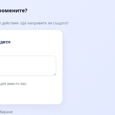
промените?
е действия. Ще направите ли същото?
идите
ция вместо вас.
збиране