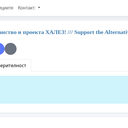
ициите
Контакт:
во и проекта ХАЛЕ3! /// Support the Alternative
верителност