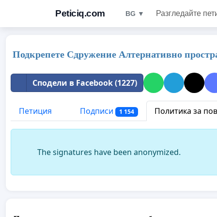
Peticiq.com
Разгледайте пет
BG ▼
Подкрепете Сдружение Алтернативно пространст
Сподели в Facebook (1227)
Петиция
Подписи
Политика за по
1 154
The signatures have been anonymized.