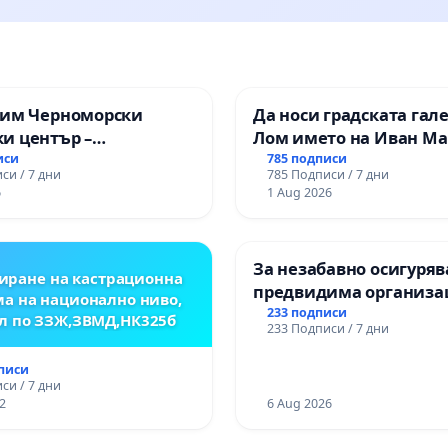
зим Черноморски
Да носи градската гал
и център –
Лом името на Иван М
ство за младите на
иси
785 подписи
си / 7 дни
785 Подписи / 7 дни
6
1 Aug 2026
За незабавно осигуряв
иране на кастрационна
предвидима организа
а на национално ниво,
учебния процес и гар
233 подписи
л по ЗЗЖ,ЗВМД,НК325б
233 Подписи / 7 дни
на правото на равнопо
и качествено образова
дписи
учениците от ОУ „Княз
си / 7 дни
2
Александър I“ и Хума
6 Aug 2026
гимназия „