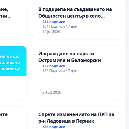
ане,
В подкрепа на създаването на
тни
Общностен център в село
 на
Църква
244 подписи
154 Подписи / 7 дни
ия на
24 Jul 2026
между
“ - гр.
.к.
Изграждане на парк за
на лица,
Остромила и Беломорски
зволявано
132 подписи
 любимци
132 Подписи / 7 дни
3 Aug 2026
ите
Спрете изменението на ПУП за
р-н Ладовица в Перник
368 подписи