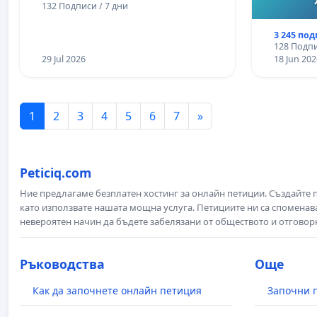
132 Подписи / 7 дни
3 245 по
128 Подпи
29 Jul 2026
18 Jun 202
1
2
3
4
5
6
7
»
Peticiq.com
Ние предлагаме безплатен хостинг за онлайн петиции. Създайте
като използвате нашата мощна услуга. Петициите ни са споменава
невероятен начин да бъдете забелязани от обществото и отговор
Ръководства
Още
Как да започнете онлайн петиция
Започни 