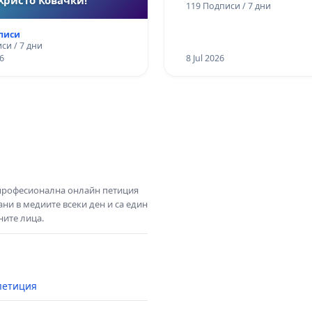
119 Подписи / 7 дни
дписи
си / 7 дни
6
8 Jul 2026
 професионална онлайн петиция
ни в медиите всеки ден и са един
ните лица.
петиция