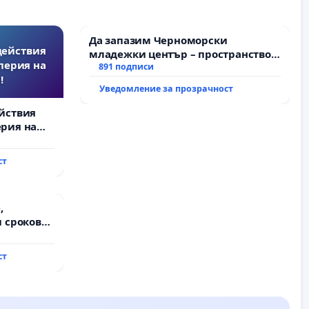
Да запазим Черноморски
действия
младежки център – пространство
перия на
за младите на Варна
891 подписи
!
Уведомление за прозрачност
йствия
рия на
ст
,
 срокове
на
ст
ду пътен
хтиман - с.
ход