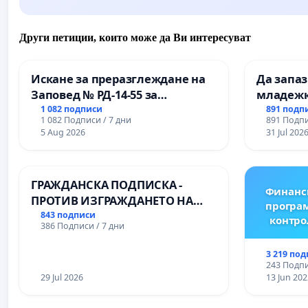
Други петиции, които може да Ви интересуват
Искане за преразглеждане на
Да запа
Заповед № РД-14-55 за
младежк
вливането на
простран
1 082 подписи
891 подп
1 082 Подписи / 7 дни
891 Подпи
Професионалната гимназия по
Варна
5 Aug 2026
31 Jul 202
промишлени технологии в
Професионалната гимназия по
икономика и мениджмънт – гр.
ГРАЖДАНСКА ПОДПИСКА -
Пазарджик
Финанс
ПРОТИВ ИЗГРАЖДАНЕТО НА
програм
ВЪЖЕНА ЛИНИЯ (ЛИФТ) НА
843 подписи
контро
386 Подписи / 7 дни
ТЕРИТОРИЯТА НА ПРИРОДНА
ЗАБЕЛЕЖИТЕЛНОСТ „ХЪЛМ НА
3 219 по
ОСВОБОДИТЕЛИТЕ“
243 Подпи
(БУНАРДЖИК)
29 Jul 2026
13 Jun 202