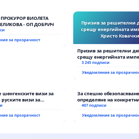
 ПРОКУРОР ВИОЛЕТА
Призив за решителни 
ВЕЛИКОВА - ОП ДОБРИЧ
срещу енергийната им
иси
Христо Ковачки
ние за прозрачност
Призив за решителни де
срещу енергийната импе
Христо Ковачки!
3 245 подписи
Уведомление за прозрачно
 шенгенските визи за
За спешно обезопасяване
 руските визи за
определяне на конкретни
си
и извършване на цялост
407 подписи
рехабилитация на
ние за прозрачност
Уведомление за прозрачно
републиканския път меж
възел АМ „Тракия“ - гр. И
Мирово - к.к. Момин про