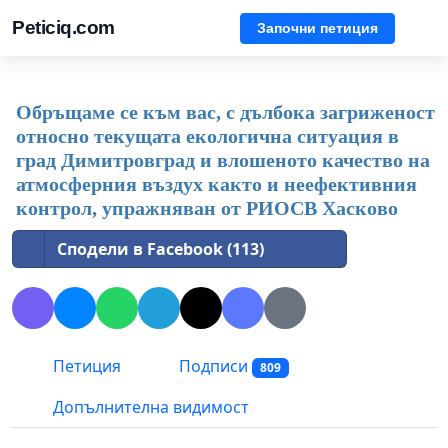
Peticiq.com
Започни петиция
Обръщаме се към вас, с дълбока загриженост
относно текущата екологична ситуация в
град Димитровград и влошеното качество на
атмосферния въздух както и неефективния
контрол, упражняван от РИОСВ Хасково
Сподели в Facebook (113)
Петиция
Подписи
809
Допълнителна видимост