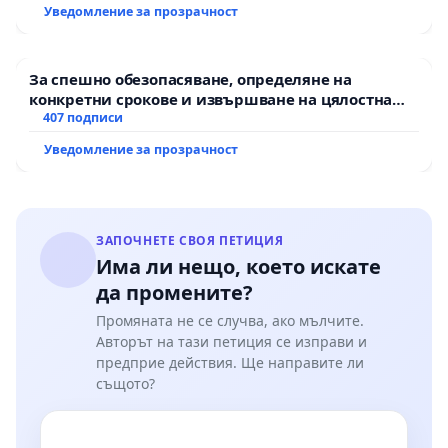
Уведомление за прозрачност
За спешно обезопасяване, определяне на
конкретни срокове и извършване на цялостна
рехабилитация на републиканския път между
407 подписи
пътен възел АМ „Тракия“ - гр. Ихтиман - с.
Уведомление за прозрачност
Мирово - к.к. Момин проход
ЗАПОЧНЕТЕ СВОЯ ПЕТИЦИЯ
Има ли нещо, което искате
да промените?
Промяната не се случва, ако мълчите.
Авторът на тази петиция се изправи и
предприе действия. Ще направите ли
същото?