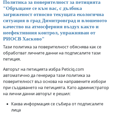
Политика за поверителност за петицията
"
Обръщаме се към вас, с дълбока
загриженост относно текущата екологична
ситуация в град Димитровград и влошеното
качество на атмосферния въздух както и
неефективния контрол, упражняван от
РИОСВ Хасково
"
Тази политика за поверителност обяснява как се
обработват личните данни на подписалите тази
петиция.
Авторът на петицията избра Peticiq.com
автоматично да генерира тази политика за
поверителност въз основа на направените избори
при създаването на петицията. Като администратор
на лични данни авторът е решил:
Каква информация се събира от подписалите
лица