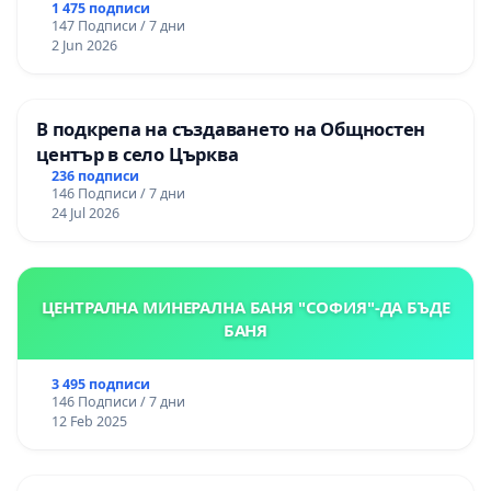
Могиланската могила във Враца
1 475 подписи
147 Подписи / 7 дни
2 Jun 2026
В подкрепа на създаването на Общностен
център в село Църква
236 подписи
146 Подписи / 7 дни
24 Jul 2026
ЦЕНТРАЛНА МИНЕРАЛНА БАНЯ "СОФИЯ"-ДА БЪДЕ
БАНЯ
3 495 подписи
146 Подписи / 7 дни
12 Feb 2025