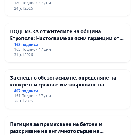
180 Подписи / 7 дни
24 Jul 2026
ПОДПИСКА от жителите на община
Етрополе: Настояваме за ясни гаранции от
“Елаците-МЕД” АД и от държавата, че ще се
163 подписи
163 Подписи / 7 дни
изпълнят всички екологични норми!
31 Jul 2026
За спешно обезопасяване, определяне на
конкретни срокове и извършване на
цялостна рехабилитация на
407 подписи
161 Подписи / 7 дни
републиканския път между пътен възел АМ
28 Jul 2026
„Тракия“ - гр. Ихтиман - с. Мирово - к.к.
Момин проход
Петиция за премахване на бетона и
разкриване на античното сърце на