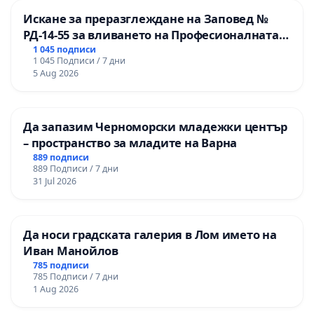
Искане за преразглеждане на Заповед №
РД-14-55 за вливането на Професионалната
гимназия по промишлени технологии в
1 045 подписи
1 045 Подписи / 7 дни
Професионалната гимназия по икономика и
5 Aug 2026
мениджмънт – гр. Пазарджик
Да запазим Черноморски младежки център
– пространство за младите на Варна
889 подписи
889 Подписи / 7 дни
31 Jul 2026
Да носи градската галерия в Лом името на
Иван Манойлов
785 подписи
785 Подписи / 7 дни
1 Aug 2026