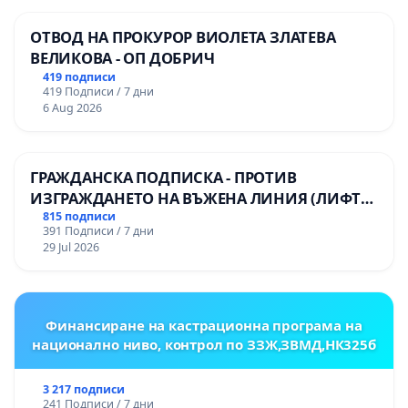
ОТВОД НА ПРОКУРОР ВИОЛЕТА ЗЛАТЕВА
ВЕЛИКОВА - ОП ДОБРИЧ
419 подписи
419 Подписи / 7 дни
6 Aug 2026
ГРАЖДАНСКА ПОДПИСКА - ПРОТИВ
ИЗГРАЖДАНЕТО НА ВЪЖЕНА ЛИНИЯ (ЛИФТ)
НА ТЕРИТОРИЯТА НА ПРИРОДНА
815 подписи
391 Подписи / 7 дни
ЗАБЕЛЕЖИТЕЛНОСТ „ХЪЛМ НА
29 Jul 2026
ОСВОБОДИТЕЛИТЕ“ (БУНАРДЖИК)
Финансиране на кастрационна програма на
национално ниво, контрол по ЗЗЖ,ЗВМД,НК325б
3 217 подписи
241 Подписи / 7 дни