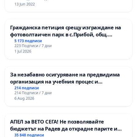
13 Jun 2022
Гражданска петиция срещу изграждане на
фотоволтаичен парк в с.Прибой, общ.
Радомир
5 173 подписи
223 Подписи / 7 дни
1 Jul 2026
За незабавно осигуряване на предвидима
организация на учебния процес и
гарантиране на правото на равнопоставено
214 подписи
214 Подписи / 7 дни
и качествено образование на учениците от
6 Aug 2026
ОУ „Княз Александър I“ и Хуманитарна
гимназия „
АПЕЛ за ВЕТО СЕГА! Не позволявайте
бюджетът на Радев да открадне парите и
правата ни в тъмното
35 848 подписи