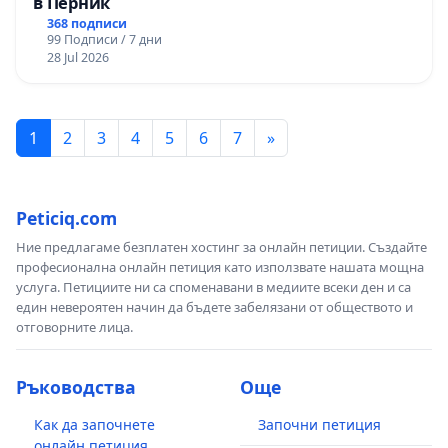
в Перник
368 подписи
99 Подписи / 7 дни
28 Jul 2026
1
2
3
4
5
6
7
»
Peticiq.com
Ние предлагаме безплатен хостинг за онлайн петиции. Създайте
професионална онлайн петиция като използвате нашата мощна
услуга. Петициите ни са споменавани в медиите всеки ден и са
един невероятен начин да бъдете забелязани от обществото и
отговорните лица.
Ръководства
Още
Как да започнете
Започни петиция
онлайн петиция