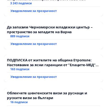
3 243 подписи
Уведомление за прозрачност
Да запазим Черноморски младежки център –
пространство за младите на Варна
889 подписи
Уведомление за прозрачност
ПОДПИСКА от жителите на община Етрополе:
Настояваме за ясни гаранции от “Елаците-МЕД”
АД и от държавата, че ще се изпълнят всички
163 подписи
екологични норми!
Уведомление за прозрачност
Облекчете шенгенските визи за руснаци и
руските визи за българи
16 подписи