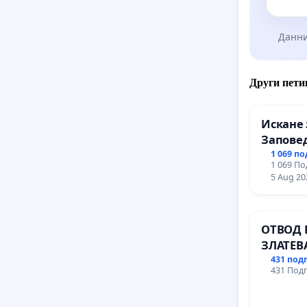
Данни
Други пети
Искане 
Заповед
вливан
1 069 п
1 069 По
Профес
5 Aug 20
промиш
Профес
иконом
ОТВОД 
гр. Паз
ЗЛАТЕВ
ДОБРИ
431 под
431 Подп