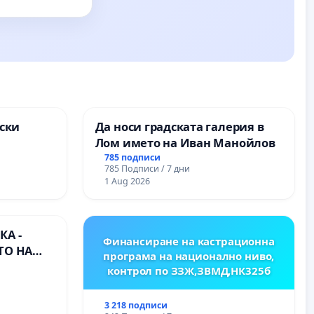
ски
Да носи градската галерия в
Лом името на Иван Манойлов
ите на
785 подписи
785 Подписи / 7 дни
1 Aug 2026
А -
Финансиране на кастрационна
ТО НА
програма на национално ниво,
) НА
контрол по ЗЗЖ,ЗВМД,НК325б
ИРОДНА
ХЪЛМ НА
3 218 подписи