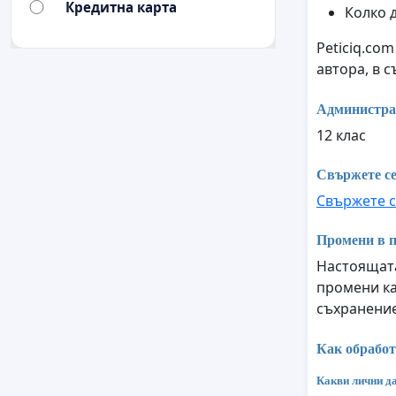
Кредитна карта
Колко 
Peticiq.co
автора, в 
Администра
12 клас
Свържете се
Свържете с
Промени в п
Настоящата
промени ка
съхранение
Как обработ
Какви лични да