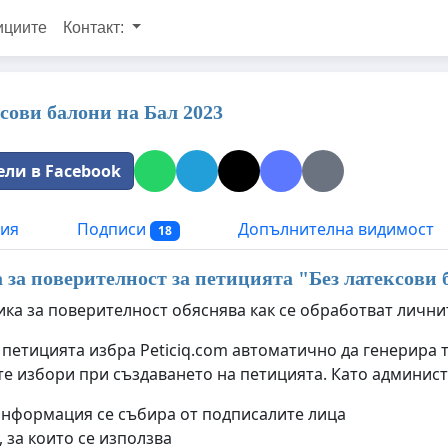
ициите
Контакт:
ксови балони на Бал 2023
ели в Facebook
ия
Подписи
Допълнителна видимост
18
за поверителност за петицията "
Без латексови 
ика за поверителност обяснява как се обработват лични
 петицията избра Peticiq.com автоматично да генерира 
е избори при създаването на петицията. Като админист
информация се събира от подписалите лица
 за които се използва