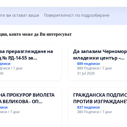
те ви остават ваши
Поверителност по подразбиране
ции, които може да Ви интересуват
за преразглеждане на
Да запазим Черномор
 № РД-14-55 за
младежки център –
ето на
пространство за млад
одписи
889 подписи
дписи / 7 дни
889 Подписи / 7 дни
ионалната гимназия по
Варна
26
31 Jul 2026
лени технологии в
ионалната гимназия по
ика и мениджмънт –
НА ПРОКУРОР ВИОЛЕТА
ГРАЖДАНСКА ПОДПИСК
арджик
А ВЕЛИКОВА - ОП
ПРОТИВ ИЗГРАЖДАНЕ
Ч
ВЪЖЕНА ЛИНИЯ (ЛИФТ
писи
837 подписи
иси / 7 дни
380 Подписи / 7 дни
ТЕРИТОРИЯТА НА ПР
ЗАБЕЛЕЖИТЕЛНОСТ „