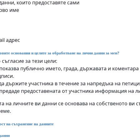
данни, които предоставяте сами
рво име
il адрес
овите основания и целите за обработване на лични данни за мен?
 съгласие за тези цели:
показва публично името, града, държавата и коментара
дписи.
да държите участника в течение за напредъка на петиц
 предаде предоставената от участника информация на л
а на личните ви данни се основава на собственото ви съ
реме.
ст на съхранение на данните
данни