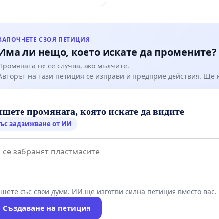
 „Тракия“ - гр. Ихтиман -
о - к.к. Момин проход
ЗАПОЧНЕТЕ СВОЯ ПЕТИЦИЯ
Има ли нещо, което искате да промените?
Промяната не се случва, ако мълчите.
Авторът на тази петиция се изправи и предприе действия. Ще
шете промяната, която искате да видите
ъс задвижване от ИИ
шете със свои думи. ИИ ще изготви силна петиция вместо вас.
Създаване на петиция