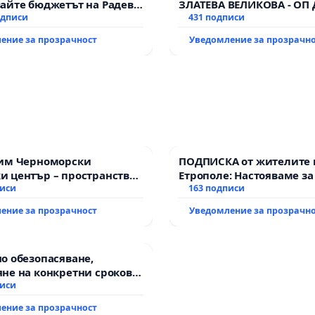
айте бюджетът на Радев
ЗЛАТЕВА ВЕЛИКОВА - ОП
дне парите и правата ни в
одписи
431 подписи
ение за прозрачност
Уведомление за прозрачн
зим Черноморски
ПОДПИСКА от жителите 
 център – пространство
Етрополе: Настояваме за
те на Варна
писи
гаранции от “Елаците-МЕ
163 подписи
държавата, че ще се из
ение за прозрачност
Уведомление за прозрачн
всички екологични нор
о обезопасяване,
не на конкретни срокове
ване на цялостна
писи
итация на
ение за прозрачност
канския път между пътен