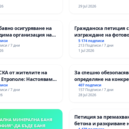
ОСВОБОДИТЕЛИТЕ“
26
(БУНАРДЖИК)
29 Jul 2026
бавно осигуряване на
Гражданска петиция 
дима организация на
изграждане на фотов
 процес и гарантиране
парк в с.Прибой, общ
писи
5 174 подписи
иси / 7 дни
213 Подписи / 7 дни
ото на равнопоставено
26
1 Jul 2026
твено образование на
те от ОУ „Княз
дър I“ и Хуманитарна
КА от жителите на
За спешно обезопасяв
я „
 Етрополе: Настояваме
определяне на конкр
 гаранции от “Елаците-
срокове и извършване
писи
407 подписи
иси / 7 дни
157 Подписи / 7 дни
 и от държавата, че ще
цялостна рехабилита
26
28 Jul 2026
лнят всички
републиканския път 
ични норми!
пътен възел АМ „Тракия
Ихтиман - с. Мирово - 
Петиция за премахва
Момин проход
АЛНА МИНЕРАЛНА БАНЯ
бетона и разкриване 
ОФИЯ"-ДА БЪДЕ БАНЯ