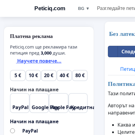
Peticiq.com
Разгледайте пет
BG ▼
Без лате
Платена реклама
Peticiq.com ще рекламира тази
Спод
петиция пред
3,000
души.
Научете повече...
Петиц
5 €
10 €
20 €
40 €
80 €
Политика 
Начин на плащане
Тази полит
Авторът на
PayPal
Google Pay
Apple Pay
Кредитна карта
направенит
Начин на плащане
Каква 
PayPal
Целите,