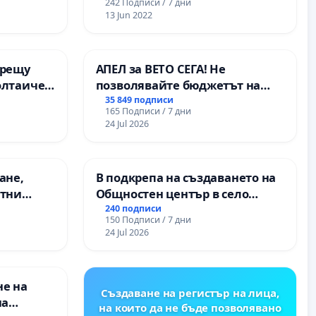
242 Подписи / 7 дни
13 Jun 2022
срещу
АПЕЛ за ВЕТО СЕГА! Не
олтаичен
позволявайте бюджетът на
. Радомир
Радев да открадне парите и
35 849 подписи
165 Подписи / 7 дни
правата ни в тъмното
24 Jul 2026
ане,
В подкрепа на създаването на
етни
Общностен център в село
 на
Църква
240 подписи
150 Подписи / 7 дни
ция на
24 Jul 2026
между
“ - гр.
к.к.
не на
Създаване на регистър на лица,
на
на които да не бъде позволявано