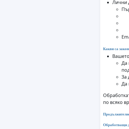
Лични 
Пъ
Ema
Какви са закон
Вашето
Да 
по
За 
Да
Обработкат
по всяко в
Продължително
Обработващи 