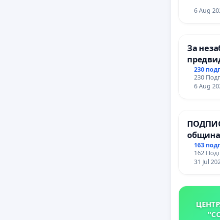
6 Aug 20
За неза
предви
учебния
230 под
230 Подп
на прав
6 Aug 20
и качес
ученици
Алексан
ПОДПИС
гимнази
община
за ясни
163 под
162 Подп
МЕД” АД
31 Jul 20
се изпъ
еколог
ЦЕНТР
"С