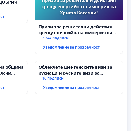
Призив за решителни действия
 ДОБРИЧ
срещу енергийната империя на
Христо Ковачки!
ост
Призив за решителни действия
срещу енергийната империя на
Христо Ковачки!
3 244 подписи
Уведомление за прозрачност
на община
Облекчете шенгенските визи за
 ясни
руснаци и руските визи за
Д” АД и от
българи
16 подписи
пълнят
ост
Уведомление за прозрачност
ми!