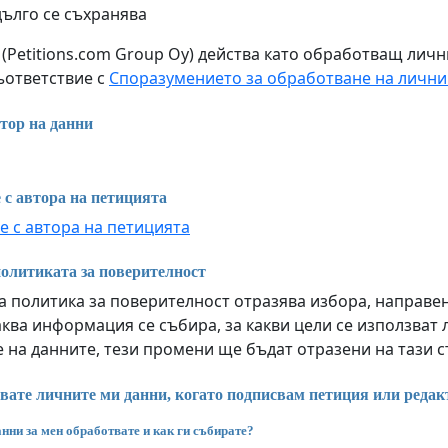
дълго се съхранява
m (Petitions.com Group Oy) действа като обработващ лич
съответствие с
Споразумението за обработване на лични
тор на данни
 с автора на петицията
е с автора на петицията
олитиката за поверителност
 политика за поверителност отразява избора, направен 
ква информация се събира, за какви цели се използват 
 на данните, тези промени ще бъдат отразени на тази 
вате личните ми данни, когато подписвам петиция или редак
нни за мен обработвате и как ги събирате?