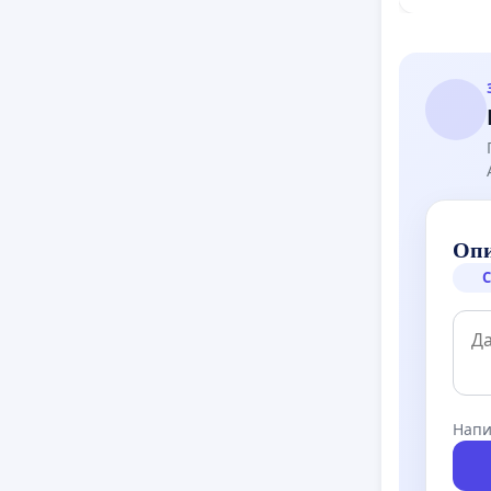
възел АМ
с. Миров
Опи
С
Напи