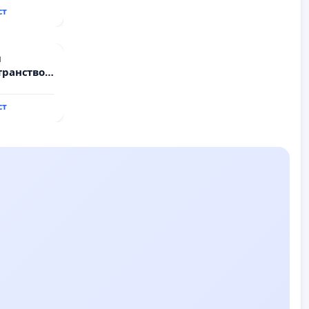
ст
и
транство
ст