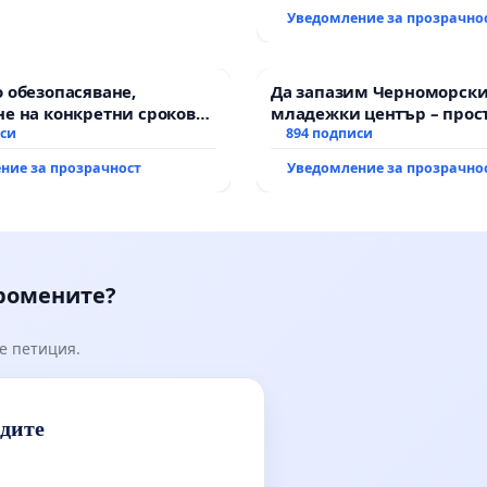
Уведомление за прозрачно
 обезопасяване,
Да запазим Черноморск
е на конкретни срокове
младежки център – прос
ване на цялостна
иси
за младите на Варна
894 подписи
тация на
ние за прозрачност
Уведомление за прозрачно
анския път между пътен
Тракия“ - гр. Ихтиман - с.
к.к. Момин проход
промените?
е петиция.
идите