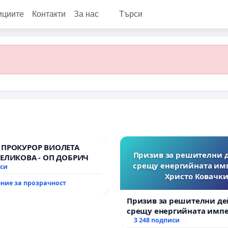
ициите
Контакти
За нас
Търси
 ПРОКУРОР ВИОЛЕТА
Призив за решителни 
ВЕЛИКОВА - ОП ДОБРИЧ
срещу енергийната им
иси
Христо Ковачки
ние за прозрачност
Призив за решителни де
срещу енергийната импе
Христо Ковачки!
3 248 подписи