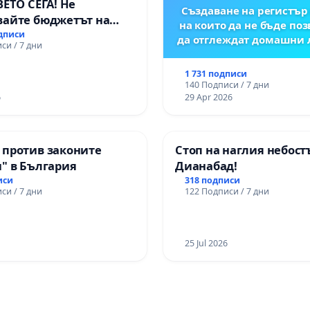
ВЕТО СЕГА! Не
Създаване на регистър 
вайте бюджетът на
на които да не бъде по
 открадне парите и
одписи
да отглеждат домашни
си / 7 дни
ни в тъмното
1 731 подписи
140 Подписи / 7 дни
6
29 Apr 2026
 против законите
Стоп на наглия небост
" в България
Дианабад!
иси
318 подписи
си / 7 дни
122 Подписи / 7 дни
25 Jul 2026