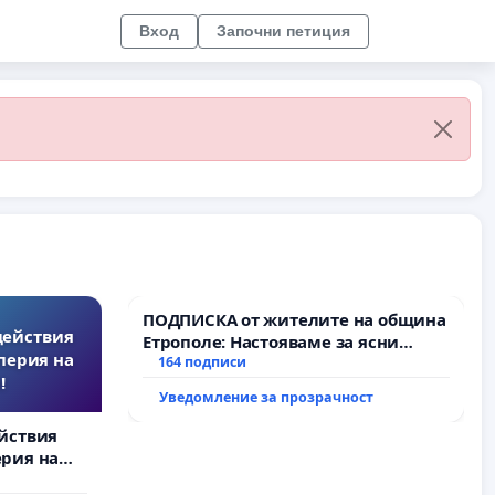
Вход
Започни петиция
ПОДПИСКА от жителите на община
действия
Етрополе: Настояваме за ясни
перия на
гаранции от “Елаците-МЕД” АД и от
164 подписи
!
държавата, че ще се изпълнят
Уведомление за прозрачност
всички екологични норми!
йствия
рия на