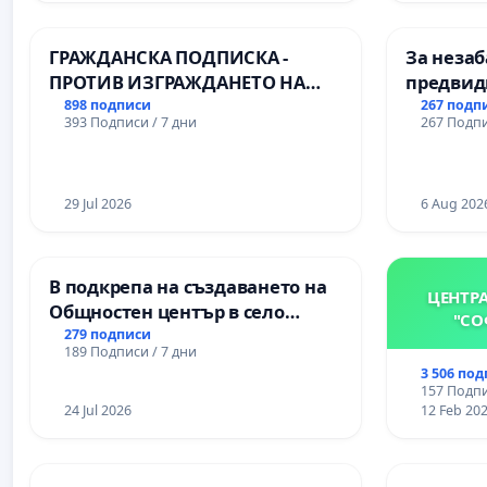
Професионалната гимназия по
икономика и мениджмънт – гр.
ГРАЖДАНСКА ПОДПИСКА -
За незаб
Пазарджик
ПРОТИВ ИЗГРАЖДАНЕТО НА
предвид
ВЪЖЕНА ЛИНИЯ (ЛИФТ) НА
учебния 
898 подписи
267 подп
393 Подписи / 7 дни
267 Подпи
ТЕРИТОРИЯТА НА ПРИРОДНА
на право
ЗАБЕЛЕЖИТЕЛНОСТ „ХЪЛМ НА
и качест
ОСВОБОДИТЕЛИТЕ“
ученицит
(БУНАРДЖИК)
29 Jul 2026
Александ
6 Aug 202
гимнази
В подкрепа на създаването на
ЦЕНТР
Общностен център в село
"СО
Църква
279 подписи
189 Подписи / 7 дни
3 506 по
157 Подпи
24 Jul 2026
12 Feb 20