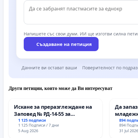
Напишете със свои думи. ИИ ще изготви силна пети
Създаване на петиция
Данните ви остават ваши
Поверителност по подра
Други петиции, които може да Ви интересуват
Искане за преразглеждане на
Да запа
Заповед № РД-14-55 за
младежк
вливането на
простран
1 125 подписи
894 подп
1 125 Подписи / 7 дни
894 Подпи
Професионалната гимназия по
Варна
5 Aug 2026
31 Jul 202
промишлени технологии в