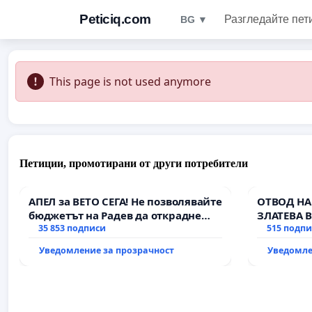
Peticiq.com
Разгледайте пет
BG ▼
This page is not used anymore
Петиции, промотирани от други потребители
АПЕЛ за ВЕТО СЕГА! Не позволявайте
ОТВОД НА
бюджетът на Радев да открадне
ЗЛАТЕВА 
парите и правата ни в тъмното
35 853 подписи
515 подп
Уведомление за прозрачност
Уведомле