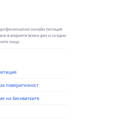
 професионална онлайн петиция
ни в медиите всеки ден и са един
ните лица.
петиция
за поверителност
ие на бисквитките