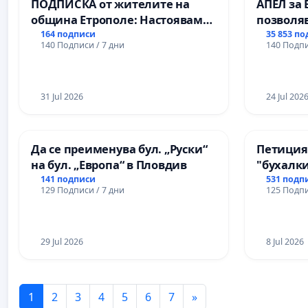
ПОДПИСКА от жителите на
АПЕЛ за 
община Етрополе: Настояваме
позволя
за ясни гаранции от “Елаците-
Радев да
164 подписи
35 853 п
140 Подписи / 7 дни
140 Подпи
МЕД” АД и от държавата, че ще
правата 
се изпълнят всички
екологични норми!
31 Jul 2026
24 Jul 202
Да се преименува бул. „Руски“
Петиция
на бул. „Европа“ в Пловдив
"бухалки
141 подписи
531 подп
129 Подписи / 7 дни
125 Подпи
29 Jul 2026
8 Jul 2026
1
2
3
4
5
6
7
»