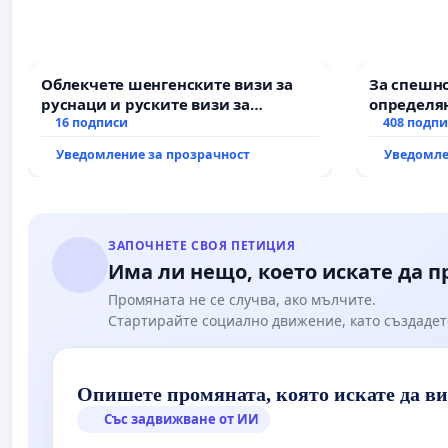
Облекчете шенгенските визи за
За спешно
руснаци и руските визи за
определян
българи
16 подписи
и извърш
408 подп
рехабили
Уведомление за прозрачност
Уведомле
републик
възел АМ „
Мирово - 
ЗАПОЧНЕТЕ СВОЯ ПЕТИЦИЯ
Има ли нещо, което искате да 
Промяната не се случва, ако мълчите.
Стартирайте социално движение, като създадет
Опишете промяната, която искате да в
Със задвижване от ИИ