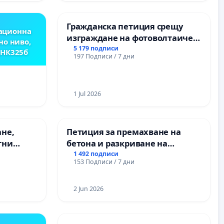
Гражданска петиция срещу
ационна
изграждане на фотоволтаичен
но ниво,
парк в с.Прибой, общ. Радомир
5 179 подписи
,НК325б
197 Подписи / 7 дни
1 Jul 2026
ане,
Петиция за премахване на
тни
бетона и разкриване на
 на
античното сърце на
1 492 подписи
153 Подписи / 7 дни
ия на
Могиланската могила във
между
Враца
“ - гр.
2 Jun 2026
.к.