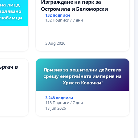
Изграждане на парк за
на лица,
Остромила и Беломорски
зволявано
132 подписи
 любимци
132 Подписи / 7 дни
3 Aug 2026
ъргач в
Призив за решителни действия
срещу енергийната империя на
Христо Ковачки!
3 248 подписи
118 Подписи / 7 дни
18 Jun 2026