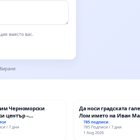
ция вместо вас.
збиране
зим Черноморски
Да носи градската гал
и център –
Лом името на Иван М
ство за младите на
иси
785 подписи
си / 7 дни
785 Подписи / 7 дни
6
1 Aug 2026