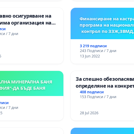
авно осигуряване на
Финансиране на кастр
има организация на
програма на национал
процес и гарантиране
иси
контрол по ЗЗЖ,ЗВМД
си / 7 дни
то на равнопоставено
вено образование на
3 219 подписи
е от ОУ „Княз
243 Подписи / 7 дни
ър I“ и Хуманитарна
6
13 Jun 2022
я „
За спешно обезопасяв
АЛНА МИНЕРАЛНА БАНЯ
определяне на конкре
ФИЯ"-ДА БЪДЕ БАНЯ
срокове и извършване
408 подписи
153 Подписи / 7 дни
цялостна рехабилитац
дписи
републиканския път 
си / 7 дни
пътен възел АМ „Тракия
25
28 Jul 2026
Ихтиман - с. Мирово - к
Момин проход