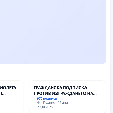
ВИОЛЕТА
ГРАЖДАНСКА ПОДПИСКА -
П
ПРОТИВ ИЗГРАЖДАНЕТО НА
ВЪЖЕНА ЛИНИЯ (ЛИФТ) НА
970 подписи
444 Подписи / 7 дни
ТЕРИТОРИЯТА НА ПРИРОДНА
29 Jul 2026
ЗАБЕЛЕЖИТЕЛНОСТ „ХЪЛМ НА