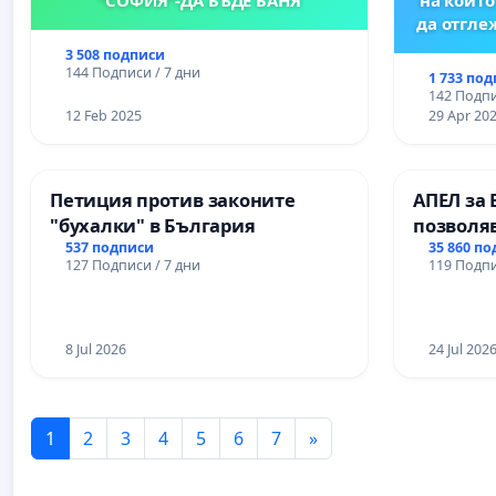
да отгл
3 508 подписи
144 Подписи / 7 дни
1 733 по
142 Подпи
12 Feb 2025
29 Apr 20
Петиция против законите
АПЕЛ за 
"бухалки" в България
позволя
Радев да
537 подписи
35 860 п
127 Подписи / 7 дни
119 Подпи
правата 
8 Jul 2026
24 Jul 202
1
2
3
4
5
6
7
»