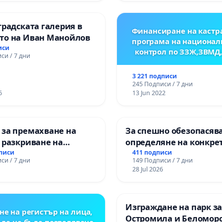
градската галерия в
Финансиране на кастр
то на Иван Манойлов
програма на национал
иси
контрол по ЗЗЖ,ЗВМД
си / 7 дни
3 221 подписи
245 Подписи / 7 дни
6
13 Jun 2022
 за премахване на
За спешно обезопасяв
 разкриване на
определяне на конкре
то сърце на
срокове и извършване
дписи
411 подписи
си / 7 дни
149 Подписи / 7 дни
ската могила във
цялостна рехабилитац
28 Jul 2026
републиканския път 
пътен възел АМ „Тракия
Ихтиман - с. Мирово - к
Изграждане на парк з
Момин проход
не на регистър на лица,
Остромила и Беломор
 да не бъде позволявано