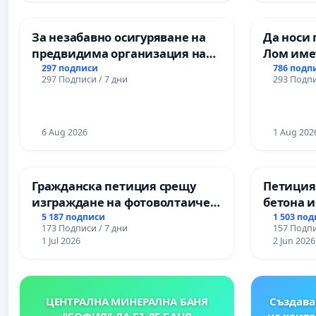
Професионалната гимназия по
икономика и мениджмънт – гр.
За незабавно осигуряване на
Да носи 
Пазарджик
предвидима организация на
Лом име
учебния процес и гарантиране
297 подписи
786 подп
297 Подписи / 7 дни
293 Подпи
на правото на равнопоставено
и качествено образование на
учениците от ОУ „Княз
Александър I“ и Хуманитарна
6 Aug 2026
1 Aug 202
гимназия „
Гражданска петиция срещу
Петиция
изграждане на фотоволтаичен
бетона и
парк в с.Прибой, общ. Радомир
антично
5 187 подписи
1 503 по
173 Подписи / 7 дни
157 Подпи
Могилан
1 Jul 2026
2 Jun 2026
Враца
ЦЕНТРАЛНА МИНЕРАЛНА БАНЯ
Създава
"СОФИЯ"-ДА БЪДЕ БАНЯ
на които