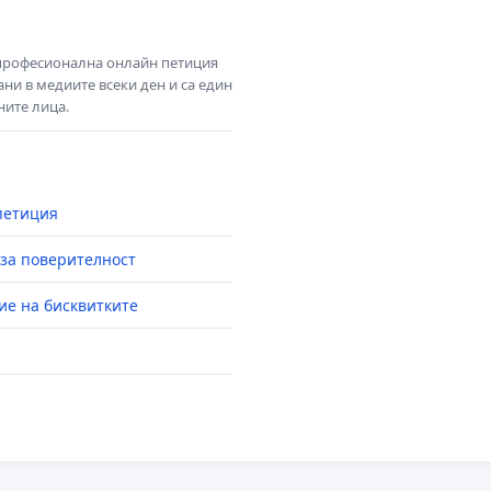
 професионална онлайн петиция
ни в медиите всеки ден и са един
ните лица.
петиция
за поверителност
ие на бисквитките