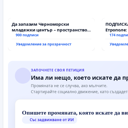
Да запазим Черноморски
ПОДПИСКА
младежки център – пространство
Етрополе:
за младите на Варна
900 подписи
гаранции 
174 подп
държавата
Уведомление за прозрачност
Уведомле
всички е
ЗАПОЧНЕТЕ СВОЯ ПЕТИЦИЯ
Има ли нещо, което искате да 
Промяната не се случва, ако мълчите.
Стартирайте социално движение, като създадет
Опишете промяната, която искате да в
Със задвижване от ИИ