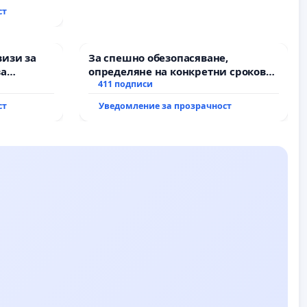
ст
визи за
За спешно обезопасяване,
за
определяне на конкретни срокове
и извършване на цялостна
411 подписи
рехабилитация на
ст
Уведомление за прозрачност
републиканския път между пътен
възел АМ „Тракия“ - гр. Ихтиман - с.
Мирово - к.к. Момин проход