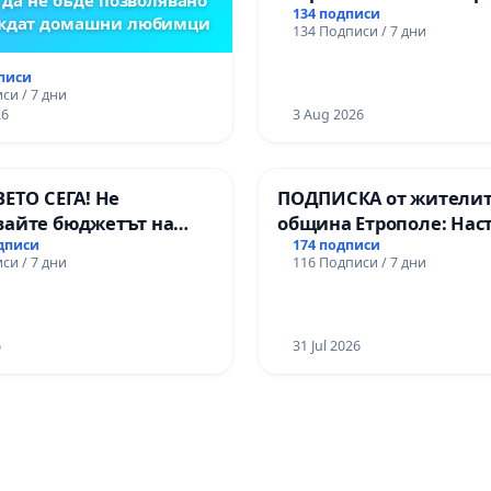
134 подписи
еждат домашни любимци
134 Подписи / 7 дни
дписи
си / 7 дни
26
3 Aug 2026
ВЕТО СЕГА! Не
ПОДПИСКА от жителит
вайте бюджетът на
община Етрополе: Нас
 открадне парите и
за ясни гаранции от “Е
одписи
174 подписи
си / 7 дни
116 Подписи / 7 дни
ни в тъмното
МЕД” АД и от държават
се изпълнят всички
екологични норми!
6
31 Jul 2026