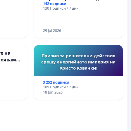
142 подписи
130 Подписи / 7 дни
29 Jul 2026
е на
Призив за решителни действия
тояваме
срещу енергийната империя на
лаците-
Христо Ковачки!
а, че ще
3 252 подписи
109 Подписи / 7 дни
18 Jun 2026