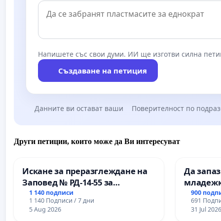
Напишете със свои думи. ИИ ще изготви силна пети
Създаване на петиция
Данните ви остават ваши
Поверителност по подра
Други петиции, които може да Ви интересуват
Искане за преразглеждане на
Да запа
Заповед № РД-14-55 за
младежк
вливането на
простран
1 140 подписи
900 подп
1 140 Подписи / 7 дни
691 Подпи
Професионалната гимназия по
Варна
5 Aug 2026
31 Jul 202
промишлени технологии в