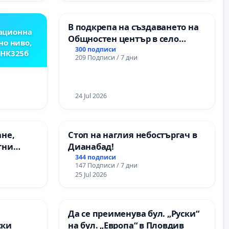
ОСВОБОДИТЕЛИТЕ“
(БУНАРДЖИК)
В подкрепа на създаването на
ационна
Общностен център в село
но ниво,
Църква
300 подписи
,НК325б
209 Подписи / 7 дни
24 Jul 2026
ане,
Стоп на наглия небостъргач в
тни
Дианабад!
 на
344 подписи
147 Подписи / 7 дни
ия на
25 Jul 2026
между
“ - гр.
.к.
а
Да се преименува бул. „Руски“
ски
на бул. „Европа“ в Пловдив