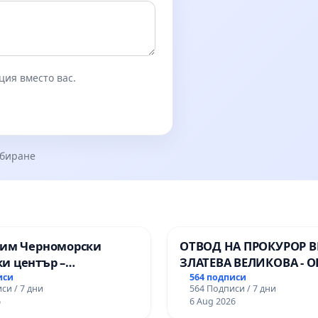
ция вместо вас.
збиране
зим Черноморски
ОТВОД НА ПРОКУРОР 
и център –
ЗЛАТЕВА ВЕЛИКОВА - О
ство за младите на
ДОБРИЧ
иси
564 подписи
си / 7 дни
564 Подписи / 7 дни
6
6 Aug 2026