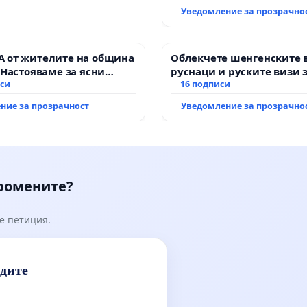
Уведомление за прозрачно
 от жителите на община
Облекчете шенгенските 
 Настояваме за ясни
руснаци и руските визи 
от “Елаците-МЕД” АД и от
иси
българи
16 подписи
, че ще се изпълнят
ние за прозрачност
Уведомление за прозрачно
кологични норми!
промените?
е петиция.
идите