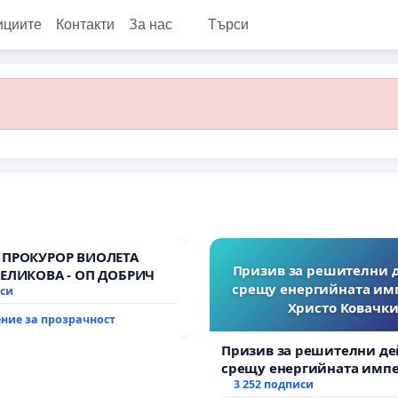
ициите
Контакти
За нас
Търси
 ПРОКУРОР ВИОЛЕТА
Призив за решителни 
ВЕЛИКОВА - ОП ДОБРИЧ
срещу енергийната им
иси
Христо Ковачки
ние за прозрачност
Призив за решителни де
срещу енергийната импе
Христо Ковачки!
3 252 подписи